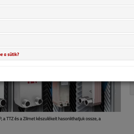
e a sütik?
, a TTZ és a Zilmet készülékeit hasonlíthatjuk össze, a