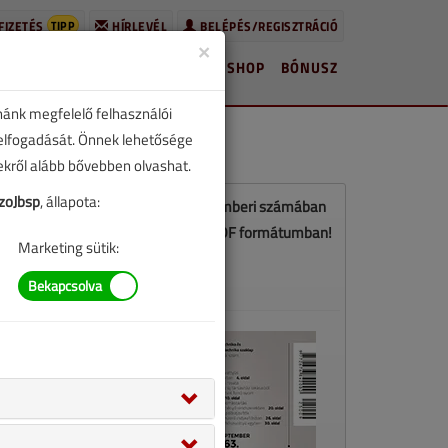
TIPP
FIZETÉS
HÍRLEVÉL
BELÉPÉS/REGISZTRÁCIÓ
×
HÍREK
LAPSZÁMOK
BLOG
SHOP
BÓNUSZ
nánk megfelelő felhasználói
 elfogadását. Önnek lehetősége
zekről alább bővebben olvashat.
oJbsp
, állapota:
Ez a cikk a VGF&HKL 2025. szeptemberi számában
jelent meg. Töltse le a lapszámot PDF formátumban!
Marketing sütik:
LETÖLTÉS