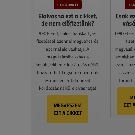
1 CIKK 990 FT
1 L
Elolvasná ezt a cikket,
Csak e
de nem előfizetőnk?
vásá
990 Ft-ért, online bankkártyás
1990 Ft-ér
fizetéssel, azonnal megveheti és
fize
azonnal elolvashatja. A
megvásáro
megvásárolt cikkhez a
amelyben e
későbbiekben is korlátozás nélkül
ezzel hoz
hozzáférhet. Legyen előfizetőnk
összes 
és minden tartalmunkat
formátum
korlátozás nélkül elolvashatja!
M
EZT 
MEGVESZEM
EZT A CIKKET