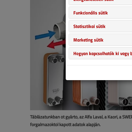
Funkcionális sütik
Statisztikai sütik
Marketing sütik
Hogyan kapcsolhatók ki vagy b
Táblázatunkban öt gyártó, az Alfa Laval, a Kaori, a SWEP
forgalmazóktól kapott adatok alapján.