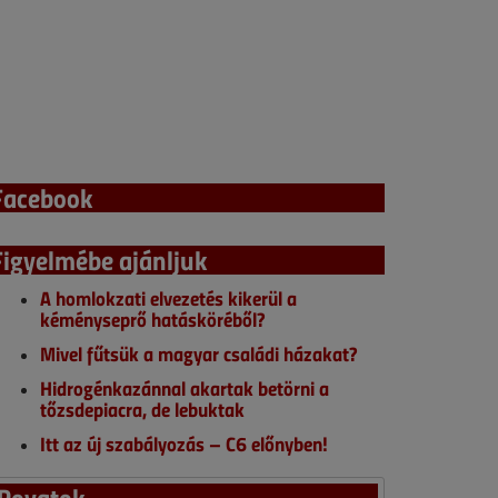
Facebook
Figyelmébe ajánljuk
A homlokzati elvezetés kikerül a
kéményseprő hatásköréből?
Mivel fűtsük a magyar családi házakat?
Hidrogénkazánnal akartak betörni a
tőzsdepiacra, de lebuktak
Itt az új szabályozás – C6 előnyben!
Rovatok