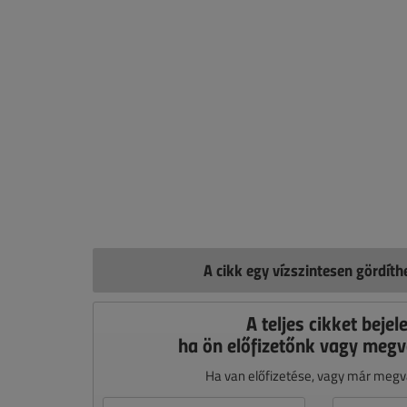
A cikk egy vízszintesen gördít
A teljes cikket bejel
ha ön előfizetőnk vagy megv
Ha van előfizetése, vagy már megvá