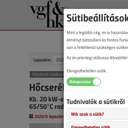
Sütibeállításo
Mint a legtöbb cég, mi is használ
élményt biztosítani és fontos fun
van a feltétlenül szükséges sütike
Az ön jelenlegi státusza létrejöt
Lapszám:
Elengedhetetlen sütik:
Áttekintő táblázat
Hőcserélők áttekintő tá
Kb. 20 kW-os, forrasztott lemezes 
Tudnivalók a sütikről
65/50°C radiátoros fűtésre
Mik azok a sütik?
2025/9. lapszám
|
VGF&HKL online |
567 |
Elengedhetetlen sütik