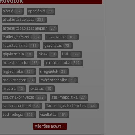
ajánló
appajánló
67
22
áttekintő táblázat
235
áttekintő táblázat alapján
27
épületgépészet
eszközeink
336
105
fűtéstechnika
gázellátás
466
73
gépészninja
hírek
HKL
10
70
478
hűtéstechnika
klímatechnika
153
217
légtechnika
megújulók
134
28
mekkmester
méréstechnika
73
23
mustra
oktatás
12
10
szakmakörnyezet
szakmapolitika
229
27
szakmatörténet
Tanulságos történetek
98
100
technológia
vízellátás
128
184
MÉG TÖBB ROVAT →