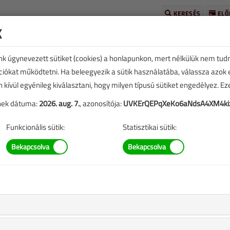
KERESÉS
ELŐ
k
unk úgynevezett sütiket (cookies) a honlapunkon, mert nélkülük nem tud
kciókat működtetni. Ha beleegyezik a sütik használatába, válassza azok
n kívül egyénileg kiválasztani, hogy milyen típusú sütiket engedélyez. E
tének dátuma:
2026. aug. 7.
, azonosítója:
UVKErQEPqXeKo6aNdsA4XM4kiz
TARTALOM
Funkcionális sütik:
Statisztikai sütik:
blázata
hőcserélők, primer 70/55 °C, szekunder