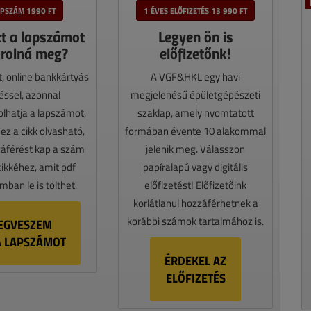
APSZÁM 1990 FT
1 ÉVES ELŐFIZETÉS 13 990 FT
zt a lapszámot
Legyen ön is
rolná meg?
előfizetőnk!
t, online bankkártyás
A VGF&HKL egy havi
téssel, azonnal
megjelenésű épületgépészeti
lhatja a lapszámot,
szaklap, amely nyomtatott
z a cikk olvasható,
formában évente 10 alakommal
záférést kap a szám
jelenik meg. Válasszon
cikkéhez, amit pdf
papíralapú vagy digitális
ban le is tölthet.
előfizetést! Előfizetőink
korlátlanul hozzáférhetnek a
korábbi számok tartalmához is.
EGVESZEM
A LAPSZÁMOT
ÉRDEKEL AZ
ELŐFIZETÉS