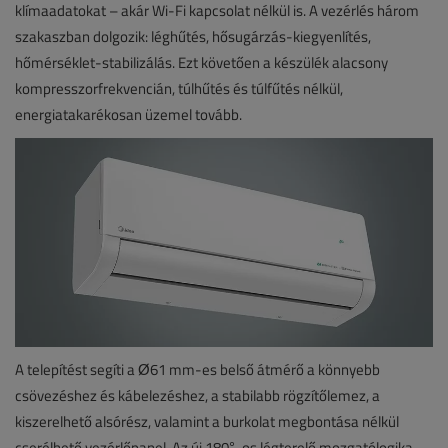
klímaadatokat – akár Wi-Fi kapcsolat nélkül is. A vezérlés három
szakaszban dolgozik: léghűtés, hősugárzás-kiegyenlítés,
hőmérséklet-stabilizálás. Ezt követően a készülék alacsony
kompresszorfrekvencián, túlhűtés és túlfűtés nélkül,
energiatakarékosan üzemel tovább.
A telepítést segíti a Ø61 mm-es belső átmérő a könnyebb
csövezéshez és kábelezéshez, a stabilabb rögzítőlemez, a
kiszerelhető alsórész, valamint a burkolat megbontása nélkül
cserélhető vezérlőpanel. Az új 180°-os légterelő mozgatólogika