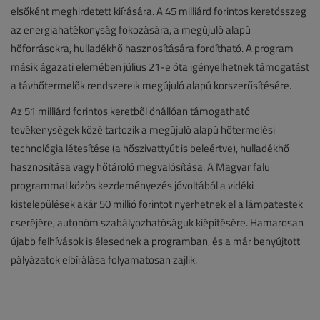
elsőként meghirdetett kiírására. A 45 milliárd forintos keretösszeg
az energiahatékonyság fokozására, a megújuló alapú
hőforrásokra, hulladékhő hasznosítására fordítható. A program
másik ágazati elemében július 21-e óta igényelhetnek támogatást
a távhőtermelők rendszereik megújuló alapú korszerűsítésére.
Az 51 milliárd forintos keretből önállóan támogatható
tevékenységek közé tartozik a megújuló alapú hőtermelési
technológia létesítése (a hőszivattyút is beleértve), hulladékhő
hasznosítása vagy hőtároló megvalósítása. A Magyar falu
programmal közös kezdeményezés jóvoltából a vidéki
kistelepülések akár 50 millió forintot nyerhetnek el a lámpatestek
cseréjére, autonóm szabályozhatóságuk kiépítésére. Hamarosan
újabb felhívások is élesednek a programban, és a már benyújtott
pályázatok elbírálása folyamatosan zajlik.