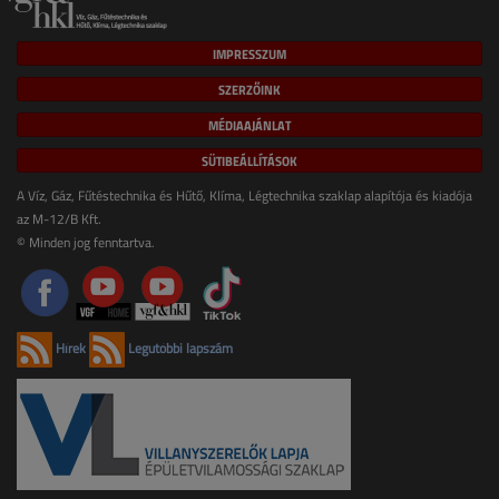
IMPRESSZUM
SZERZŐINK
MÉDIAAJÁNLAT
SÜTIBEÁLLÍTÁSOK
A Víz, Gáz, Fűtéstechnika és Hűtő, Klíma, Légtechnika szaklap alapítója és kiadója
az M-12/B Kft.
© Minden jog fenntartva.
Hírek
Legutóbbi lapszám