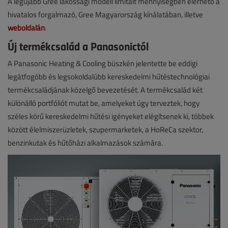
A legújabb Gree lakossági modell limitált mennyiségben elérhető a
hivatalos forgalmazó, Gree Magyarország kínálatában, illetve
weboldalán
.
Új termékcsalád a Panasonictól
A Panasonic Heating & Cooling büszkén jelentette be eddigi
legátfogóbb és legsokoldalúbb kereskedelmi hűtéstechnológiai
termékcsaládjának közelgő bevezetését. A termékcsalád két
különálló portfóliót mutat be, amelyeket úgy terveztek, hogy
széles körű kereskedelmi hűtési igényeket elégítsenek ki, többek
között élelmiszerüzletek, szupermarketek, a HoReCa szektor,
benzinkutak és hűtőházi alkalmazások számára.