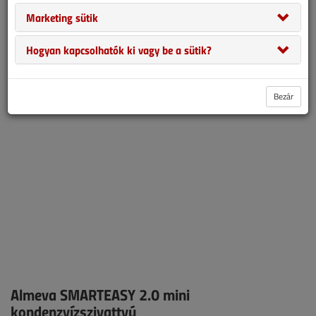
ugyanakkora áramszámlát. Wilo-DrainLift KN aknák, akár 60%
Marketing sütik
vízmegtakarítás a Perla Pro XL-lel, Zehnder ComfoClime
utóhűtő/fűtő egység, új Midea Solstice AI Ecomaster vezérléssel.
Hogyan kapcsolhatók ki vagy be a sütik?
A Daikin 140 millió eurós beruházással épített új kutatóközpontot,
jól fut a Jedlik Ányos Energetikai Program.
Bezár
Almeva SMARTEASY 2.0 mini
kondenzvízszivattyú