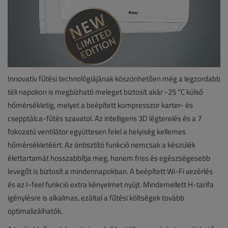
Innovatív fűtési technológiájának köszönhetően még a legzordabb
téli napokon is megbízható meleget biztosít akár -25 °C külső
hőmérsékletig, melyet a beépített kompresszor karter- és
csepptálca-fűtés szavatol. Az intelligens 3D légterelés és a 7
fokozatú ventilátor együttesen felel a helyiség kellemes
hőmérsékletéért. Az öntisztító funkció nemcsak a készülék
élettartamát hosszabbítja meg, hanem friss és egészségesebb
levegőt is biztosít a mindennapokban. A beépített Wi-Fi vezérlés
és az I-feel funkció extra kényelmet nyújt. Mindemellett H-tarifa
igénylésre is alkalmas, ezáltal a fűtési költségek tovább
optimalizálhatók.