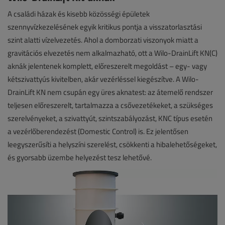
A családi házak és kisebb közösségi épületek
szennyvízkezelésének egyik kritikus pontja a visszatorlasztási
szint alatti vízelvezetés. Ahol a domborzati viszonyok miatt a
gravitációs elvezetés nem alkalmazható, ott a Wilo-DrainLift KN(C)
aknák jelentenek komplett, előreszerelt megoldást – egy- vagy
kétszivattyús kivitelben, akár vezérléssel kiegészítve. A Wilo-
DrainLift KN nem csupán egy üres aknatest: az átemelő rendszer
teljesen előreszerelt, tartalmazza a csővezetékeket, a szükséges
szerelvényeket, a szivattyút, szintszabályozást, KNC típus esetén
a vezérlőberendezést (Domestic Control) is. Ez jelentősen
leegyszerűsíti a helyszíni szerelést, csökkenti a hibalehetőségeket,
és gyorsabb üzembe helyezést tesz lehetővé.