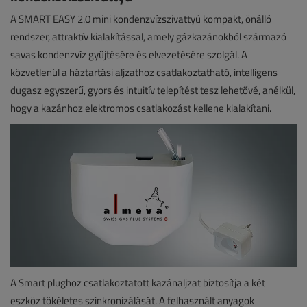
A SMART EASY 2.0 mini kondenzvízszivattyú kompakt, önálló
rendszer, attraktív kialakítással, amely gázkazánokból származó
savas kondenzvíz gyűjtésére és elvezetésére szolgál. A
közvetlenül a háztartási aljzathoz csatlakoztatható, intelligens
dugasz egyszerű, gyors és intuitív telepítést tesz lehetővé, anélkül,
hogy a kazánhoz elektromos csatlakozást kellene kialakítani.
A Smart plughoz csatlakoztatott kazánaljzat biztosítja a két
eszköz tökéletes szinkronizálását. A felhasznált anyagok