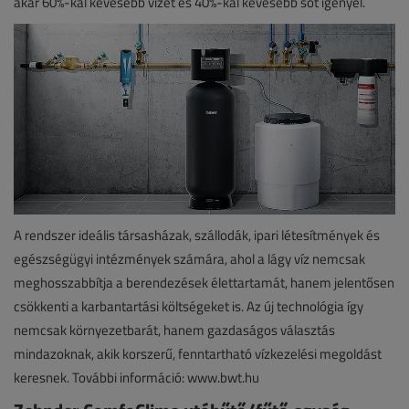
akár 60%-kal kevesebb vizet és 40%-kal kevesebb sót igényel.
A rendszer ideális társasházak, szállodák, ipari létesítmények és
egészségügyi intézmények számára, ahol a lágy víz nemcsak
meghosszabbítja a berendezések élettartamát, hanem jelentősen
csökkenti a karbantartási költségeket is. Az új technológia így
nemcsak környezetbarát, hanem gazdaságos választás
mindazoknak, akik korszerű, fenntartható vízkezelési megoldást
keresnek. További információ: www.bwt.hu