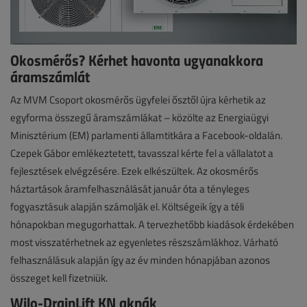
Okosmérős? Kérhet havonta ugyanakkora
áramszámlát
Az MVM Csoport okosmérős ügyfelei ősztől újra kérhetik az
egyforma összegű áramszámlákat – közölte az Energiaügyi
Minisztérium (EM) parlamenti államtitkára a Facebook-oldalán.
Czepek Gábor emlékeztetett, tavasszal kérte fel a vállalatot a
fejlesztések elvégzésére. Ezek elkészültek. Az okosmérős
háztartások áramfelhasználását január óta a tényleges
fogyasztásuk alapján számolják el. Költségeik így a téli
hónapokban megugorhattak. A tervezhetőbb kiadások érdekében
most visszatérhetnek az egyenletes részszámlákhoz. Várható
felhasználásuk alapján így az év minden hónapjában azonos
összeget kell fizetniük.
Wilo-DrainLift KN aknák