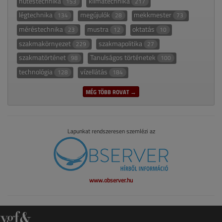
hűtéstechnika
klímatechnika
153
217
légtechnika
megújulók
mekkmester
134
28
73
méréstechnika
mustra
oktatás
23
12
10
szakmakörnyezet
szakmapolitika
229
27
szakmatörténet
Tanulságos történetek
98
100
technológia
vízellátás
128
184
MÉG TÖBB ROVAT →
Lapunkat rendszeresen szemlézi az
www.observer.hu