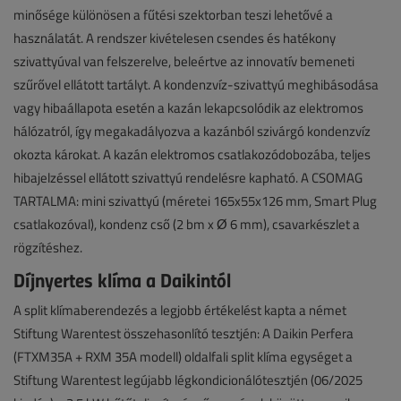
minősége különösen a fűtési szektorban teszi lehetővé a
használatát. A rendszer kivételesen csendes és hatékony
szivattyúval van felszerelve, beleértve az innovatív bemeneti
szűrővel ellátott tartályt. A kondenzvíz-szivattyú meghibásodása
vagy hibaállapota esetén a kazán lekapcsolódik az elektromos
hálózatról, így megakadályozva a kazánból szivárgó kondenzvíz
okozta károkat. A kazán elektromos csatlakozódobozába, teljes
hibajelzéssel ellátott szivattyú rendelésre kapható. A CSOMAG
TARTALMA: mini szivattyú (méretei 165x55x126 mm, Smart Plug
csatlakozóval), kondenz cső (2 bm x Ø 6 mm), csavarkészlet a
rögzítéshez.
Díjnyertes klíma a Daikintól
A split klímaberendezés a legjobb értékelést kapta a német
Stiftung Warentest összehasonlító tesztjén: A Daikin Perfera
(FTXM35A + RXM 35A modell) oldalfali split klíma egységet a
Stiftung Warentest legújabb légkondicionálótesztjén (06/2025