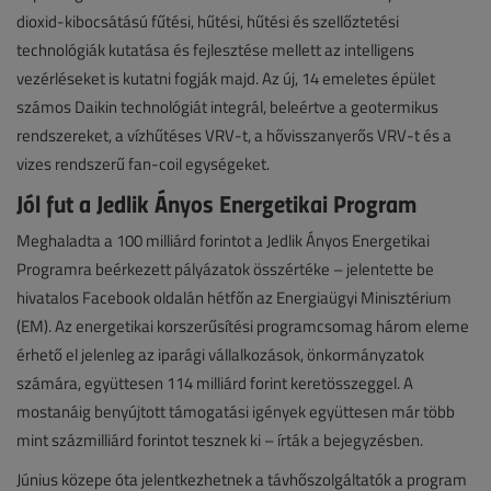
dioxid-kibocsátású fűtési, hűtési, hűtési és szellőztetési
technológiák kutatása és fejlesztése mellett az intelligens
vezérléseket is kutatni fogják majd. Az új, 14 emeletes épület
számos Daikin technológiát integrál, beleértve a geotermikus
rendszereket, a vízhűtéses VRV-t, a hővisszanyerős VRV-t és a
vizes rendszerű fan-coil egységeket.
Jól fut a Jedlik Ányos Energetikai Program
Meghaladta a 100 milliárd forintot a Jedlik Ányos Energetikai
Programra beérkezett pályázatok összértéke – jelentette be
hivatalos Facebook oldalán hétfőn az Energiaügyi Minisztérium
(EM). Az energetikai korszerűsítési programcsomag három eleme
érhető el jelenleg az iparági vállalkozások, önkormányzatok
számára, együttesen 114 milliárd forint keretösszeggel. A
mostanáig benyújtott támogatási igények együttesen már több
mint százmilliárd forintot tesznek ki – írták a bejegyzésben.
Június közepe óta jelentkezhetnek a távhőszolgáltatók a program