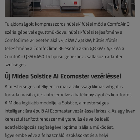
Tulajdonságok: kompresszoros hűtési/ fűtési mód a ComfoAir Q
széria gépeivel együttműködve; hűtési/fűtési teljesítmény a
ComfoClime 24 esetén akár: 4,2 kW / 2,8 kW; hűtési/fűtési
teljesítmény a ComfoClime 36 esetén akár: 6,8 kW / 4,3 kW; a
ComfoAir Q350/450 TR típusú gépekhez csatlakozó adapter
szükséges.
Új Midea Solstice AI Ecomaster vezérléssel
A mesterséges intelligencia már a lakossági klímák világát is
forradalmasítja, új szintre emelve a hatékonyságot és komfortot.
A Midea legújabb modellje, a Solstice, a mesterséges
intelligenciára épülő AI Ecomaster vezérléssel érkezik. Az egy éven
keresztül tanított rendszer mélytanulás és valós idejű
adatfeldolgozás segítségével optimalizálja a működést,
figyelembe véve a felhasználói szokásokat és a helyi