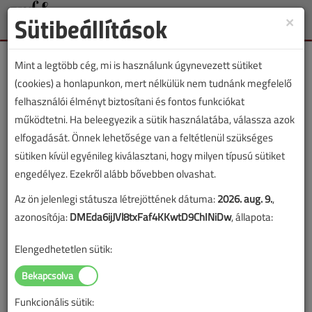
Sütibeállítások
×
Toggle
naviga
Mint a legtöbb cég, mi is használunk úgynevezett sütiket
(cookies) a honlapunkon, mert nélkülük nem tudnánk megfelelő
felhasználói élményt biztosítani és fontos funkciókat
működtetni. Ha beleegyezik a sütik használatába, válassza azok
Lapszám:
elfogadását. Önnek lehetősége van a feltétlenül szükséges
sütiken kívül egyénileg kiválasztani, hogy milyen típusú sütiket
TARTALOM
engedélyez. Ezekről alább bővebben olvashat.
Az ön jelenlegi státusza létrejöttének dátuma:
2026. aug. 9.
,
Hírek
azonosítója:
DMEda6ijJVl8txFaf4KKwtD9ChINiDw
, állapota:
Almeva, Daikin, Gree,
Elengedhetetlen sütik:
Panasonic, MVM, Wilo,
BWT, Zehnder, Midea, Jedlik-
Funkcionális sütik: