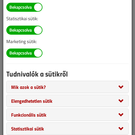
program
Hírek, újdonságok
Statisztikai sütik:
2025/9. lapszám
|
VGF&HKL online |
663 |
Marketing sütik:
Tudnivalók a sütikről
Mik azok a sütik?
Elengedhetetlen sütik
Almeva SMARTEASY 2.0 mini kondenzvízszivattyú, díjnyertes
Funkcionális sütik
klíma a Daikintól, bemutatkozik a Gree Winter légkondicionáló, új
termékcsalád a Panasonictól.Okosmérős? Kérhet havonta
Statisztikai sütik