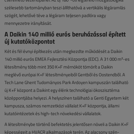
szélesebb tartományban teszi állíthatóvá a vertikális légáramlás
szögét, lehetővé téve a légáram teljesen padlóra vagy
mennyezetre irányítását.
A Daikin 140 millió eurós beruházással épített
új kutatóközpontot
Két és fél évnyi építkezés után megkezdte működését a Daikin
140 millió eurós EMEA Fejlesztési Központja (EDC). A 31 000 m²-es
létesítmény több mint 350 K+F mérnököt tömörít a Daikin
meglévő európai K+F létesítményeiből Gentből és Oostendből. A
Tech Lane Ghent Tudományos Park Ardoyen kampuszán található
új K+F központ a Daikint egy élénk technológiai ökoszisztéma
középpontjába helyezi. A helyszínen található a Genti Egyetem két
kampusza, számos nemzetközi vállalat K+F központja, állami
kutatóintézetek és high-tech növekedési vállalatok.
A létesítménybe történő befektetés jelentősen növeli a Daikin K+F
képességeit a HVACR alkalmazások terén. Az alacsony szén-