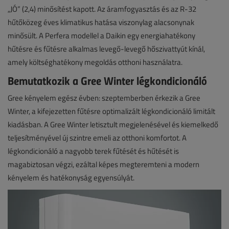
„JÓ” (2,4) minősítést kapott. Az áramfogyasztás és az R-32
hűtőközeg éves klimatikus hatása viszonylag alacsonynak
minősült. A Perfera modellel a Daikin egy energiahatékony
hűtésre és fűtésre alkalmas levegő-levegő hőszivattyút kínál,
amely költséghatékony megoldás otthoni használatra.
Bemutatkozik a Gree Winter légkondicionáló
Gree kényelem egész évben: szeptemberben érkezik a Gree
Winter, a kifejezetten fűtésre optimalizált légkondicionáló limitált
kiadásban. A Gree Winter letisztult megjelenésével és kiemelkedő
teljesítményével új szintre emeli az otthoni komfortot. A
légkondicionáló a nagyobb terek fűtését és hűtését is
magabiztosan végzi, ezáltal képes megteremteni a modern
kényelem és hatékonyság egyensúlyát.