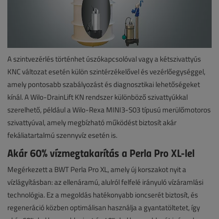
A szintvezérlés történhet úszókapcsolóval vagy a kétszivattyús
KNC változat esetén külön szintérzékelővel és vezérlőegységgel,
amely pontosabb szabályozást és diagnosztikai lehetőségeket
kínál. A Wilo-DrainLift KN rendszer különböző szivattyúkkal
szerelhető, például a Wilo-Rexa MINI3-S03 típusú merülőmotoros
szivattyúval, amely megbízható működést biztosít akár
fekáliatartalmú szennyvíz esetén is.
Akár 60% vízmegtakarítás a Perla Pro XL-lel
Megérkezett a BWT Perla Pro XL, amely új korszakot nyit a
vízlágyításban: az ellenáramú, alulról felfelé irányuló vízáramlási
technológia. Ez a megoldás hatékonyabb ioncserét biztosít, és
regeneráció közben optimálisan használja a gyantatöltetet, így