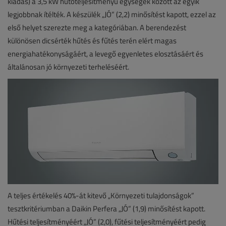
kiadás) a 3,5 kW hűtőteljesítményű egységek között az egyik
legjobbnak ítélték. A készülék „JÓ” (2,2) minősítést kapott, ezzel az
első helyet szerezte meg a kategóriában. A berendezést
különösen dicsérték hűtés és fűtés terén elért magas
energiahatékonyságáért, a levegő egyenletes elosztásáért és
általánosan jó környezeti terheléséért.
A teljes értékelés 40%-át kitevő „Környezeti tulajdonságok”
tesztkritériumban a Daikin Perfera „JÓ” (1,9) minősítést kapott.
Hűtési teljesítményéért „JÓ” (2,0), fűtési teljesítményéért pedig