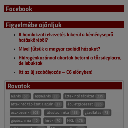
Facebook
Figyelmébe ajánljuk
A homlokzati elvezetés kikerül a kéményseprő
hatásköréből?
Mivel fűtsük a magyar családi házakat?
Hidrogénkazánnal akartak betörni a tőzsdepiacra,
de lebuktak
Itt az új szabályozás – C6 előnyben!
Rovatok
ajánló
appajánló
áttekintő táblázat
67
22
235
áttekintő táblázat alapján
épületgépészet
27
336
eszközeink
fűtéstechnika
gázellátás
105
466
73
gépészninja
hírek
HKL
10
70
478