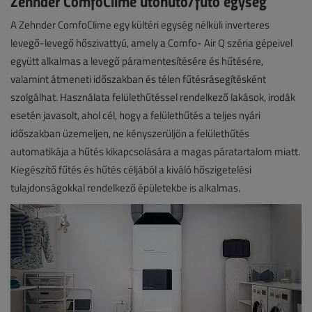
Zehnder ComfoClime utóhűtő/fűtő egység
A Zehnder ComfoClime egy kültéri egység nélküli inverteres
levegő-levegő hőszivattyú, amely a Comfo- Air Q széria gépeivel
együtt alkalmas a levegő páramentesítésére és hűtésére,
valamint átmeneti időszakban és télen fűtésrásegítésként
szolgálhat. Használata felülethűtéssel rendelkező lakások, irodák
esetén javasolt, ahol cél, hogy a felülethűtés a teljes nyári
időszakban üzemeljen, ne kényszerüljön a felülethűtés
automatikája a hűtés kikapcsolására a magas páratartalom miatt.
Kiegészítő fűtés és hűtés céljából a kiváló hőszigetelési
tulajdonságokkal rendelkező épületekbe is alkalmas.