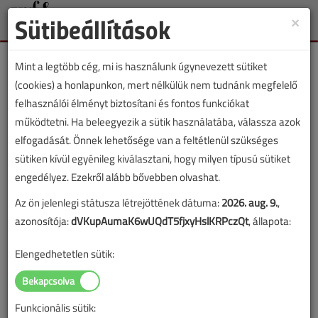
Sütibeállítások
×
Toggle
naviga
Mint a legtöbb cég, mi is használunk úgynevezett sütiket
(cookies) a honlapunkon, mert nélkülük nem tudnánk megfelelő
felhasználói élményt biztosítani és fontos funkciókat
működtetni. Ha beleegyezik a sütik használatába, válassza azok
Lapszám:
elfogadását. Önnek lehetősége van a feltétlenül szükséges
sütiken kívül egyénileg kiválasztani, hogy milyen típusú sütiket
TARTALOM
engedélyez. Ezekről alább bővebben olvashat.
Az ön jelenlegi státusza létrejöttének dátuma:
2026. aug. 9.
,
HKL
Klímatechnika
azonosítója:
dVKupAumaK6wUQdT5fjxyHslKRPczQt
, állapota:
Klímázás kültéri egység
Elengedhetetlen sütik:
nélkül
2025/9. lapszám
|
Laki Zsolt
|
674 |
Funkcionális sütik: