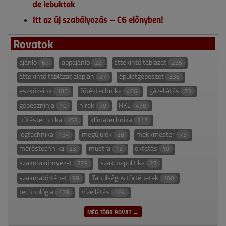
de lebuktak
Itt az új szabályozás – C6 előnyben!
Rovatok
ajánló
appajánló
áttekintő táblázat
67
22
235
áttekintő táblázat alapján
épületgépészet
27
336
eszközeink
fűtéstechnika
gázellátás
105
466
73
gépészninja
hírek
HKL
10
70
478
hűtéstechnika
klímatechnika
153
217
légtechnika
megújulók
mekkmester
134
28
73
méréstechnika
mustra
oktatás
23
12
10
szakmakörnyezet
szakmapolitika
229
27
szakmatörténet
Tanulságos történetek
98
100
technológia
vízellátás
128
184
MÉG TÖBB ROVAT →