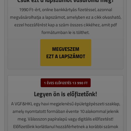
1990 Ft-ért, online bankkártyás fizetéssel, azonnal
megvásárolhatja a lapszámot, amelyben ez a cikk olvasható,
ezzel hozzáférést kap a szám összes cikkéhez, amit pdf
formátumban le is tölthet.
MEGVESZEM
EZT A LAPSZÁMOT
1 ÉVES ELŐFIZETÉS 13 990 FT
Legyen ön is előfizetőnk!
A VGF&HKL egy havi megjelenésű épületgépészeti szaklap,
amely nyomtatott formában évente 10 alakommal jelenik
meg. Válasszon papíralapú vagy digitális előfizetést!
Előfizetőink korlátlanul hozzáférhetnek a korábbi számok