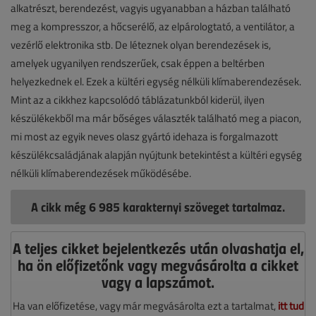
alkatrészt, berendezést, vagyis ugyanabban a házban található
meg a kompresszor, a hőcserélő, az elpárologtató, a ventilátor, a
vezérlő elektronika stb. De léteznek olyan berendezések is,
amelyek ugyanilyen rendszerűek, csak éppen a beltérben
helyezkednek el. Ezek a kültéri egység nélküli klímaberendezések.
Mint az a cikkhez kapcsolódó táblázatunkból kiderül, ilyen
készülékekből ma már bőséges választék található meg a piacon,
mi most az egyik neves olasz gyártó idehaza is forgalmazott
készülékcsaládjának alapján nyújtunk betekintést a kültéri egység
nélküli klímaberendezések működésébe.
A cikk még 6 985 karakternyi szöveget tartalmaz.
A teljes cikket bejelentkezés után olvashatja el,
ha ön előfizetőnk vagy megvásárolta a cikket
vagy a lapszámot.
Ha van előfizetése, vagy már megvásárolta ezt a tartalmat,
itt tud