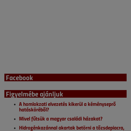
Facebook
Figyelmébe ajánljuk
A homlokzati elvezetés kikerül a kéményseprő
hatásköréből?
Mivel fűtsük a magyar családi házakat?
Hidrogénkazánnal akartak betörni a tőzsdepiacra,