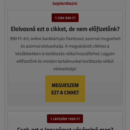
bejelentkezni
.
1 CIKK 990 FT
Elolvasná ezt a cikket, de nem előfizetőnk?
990 Ft-ért, online bankkártyás fizetéssel, azonnal megveheti
és azonnal elolvashatja. A megvásárolt cikkhez a
későbbiekben is korlátozás nélkül hozzáférhet. Legyen
előfizetőnk és minden tartalmunkat korlátozás nélkül
elolvashatja!
MEGVESZEM
EZT A CIKKET
1 LAPSZÁM 1990 FT
Csak ezt a lapszámot vásárolná meg?