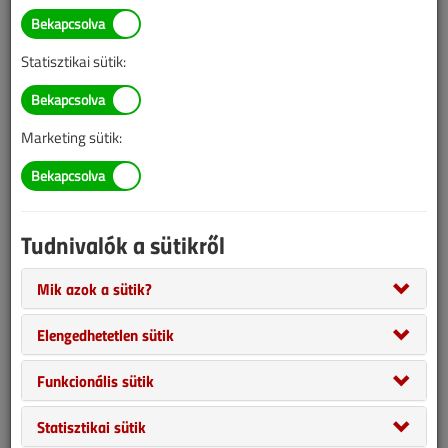
Statisztikai sütik:
Marketing sütik:
Tudnivalók a sütikről
A klímaberendezések kültéri egységeinek elhelyezése sok
esetben kompromisszumokkal jár, vagy egyenesen lehetetlen.
Mik azok a sütik?
Például azért, mert városképvédelmi szempontból erre csak
Elengedhetetlen sütik
korlátozott lehetőség adódik, vagy egyenesen tiltják a
műemlékvédelmi előírások. De még ha erről nincs is szó,
Funkcionális sütik
társasházi homlokzaton gyakran közgyűlési engedélyhez kötött a
telepítés, amit vagy megadnak, vagy nem. Emellett felújítási
Statisztikai sütik
munkák során is akadályt jelenthet a kültéri egység elhelyezése,