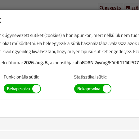
KERESÉS
ELŐ
k
unk úgynevezett sütiket (cookies) a honlapunkon, mert nélkülük nem tud
kciókat működtetni. Ha beleegyezik a sütik használatába, válassza azok
n kívül egyénileg kiválasztani, hogy milyen típusú sütiket engedélyez. E
tének dátuma:
2026. aug. 8.
, azonosítója:
uhh8OANi2yvmg9sYeK1T1iCPO7
TARTALOM
Funkcionális sütik:
Statisztikai sütik:
gő páratartalmának csökkentésére
and
|
691 |