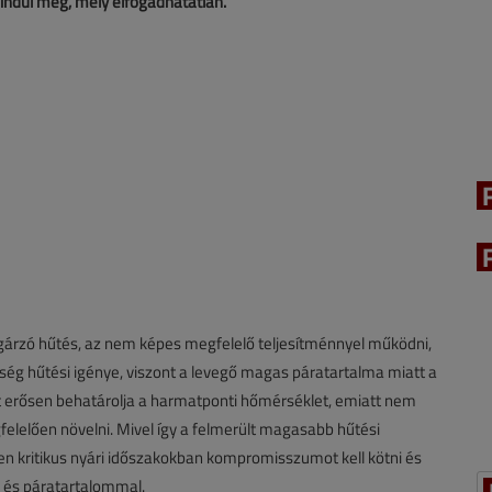
 indul meg, mely elfogadhatatlan.
ugárzó hűtés, az nem képes megfelelő teljesítménnyel működni,
ség hűtési igénye, viszont a levegő magas páratartalma miatt a
 erősen behatárolja a harmatponti hőmérséklet, emiatt nem
felelően növelni. Mivel így a felmerült magasabb hűtési
zen kritikus nyári időszakokban kompromisszumot kell kötni és
 és páratartalommal.