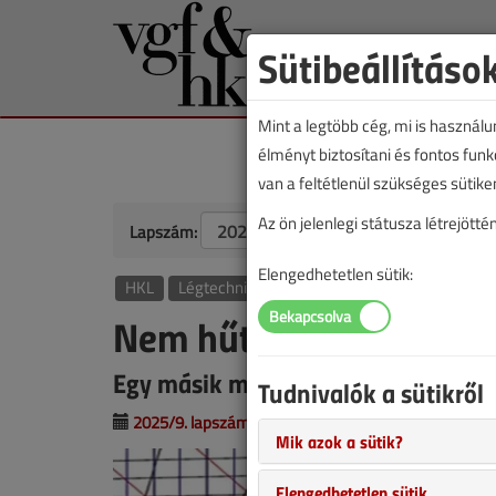
Sütibeállításo
Mint a legtöbb cég, mi is használ
élményt biztosítani és fontos fun
van a feltétlenül szükséges sütike
Az ön jelenlegi státusza létrejöt
Lapszám:
Elengedhetetlen sütik:
HKL
Légtechnika
Nem hűt a falhűtés?
Egy másik megoldás a beltéri leve
Tudnivalók a sütikről
2025/9. lapszám
|
Sáfrány Dávid
Gilicze Rol
Mik azok a sütik?
Elengedhetetlen sütik