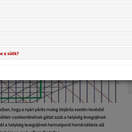
e a sütik?
atban, hogy a nyári párás meleg időjárás esetén kevésbé
séklet-csökkentésének gátat szab a helyiség levegőjének
tét a helyiség levegőjének harmatponti hőmérséklete alá