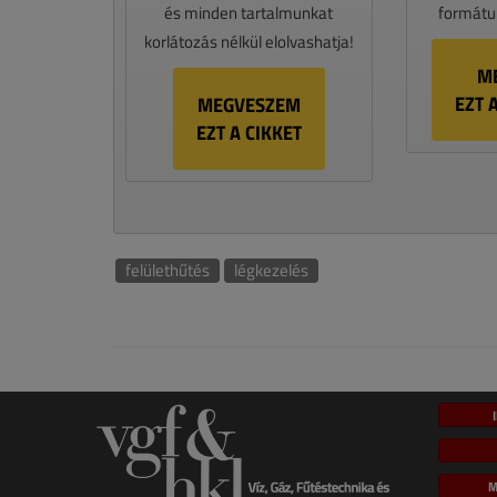
és minden tartalmunkat
formátum
korlátozás nélkül elolvashatja!
M
EZT 
MEGVESZEM
EZT A CIKKET
felülethűtés
légkezelés
M