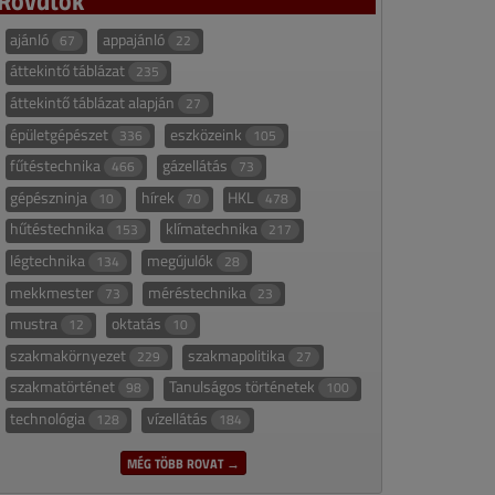
ajánló
appajánló
67
22
áttekintő táblázat
235
áttekintő táblázat alapján
27
épületgépészet
eszközeink
336
105
fűtéstechnika
gázellátás
466
73
gépészninja
hírek
HKL
10
70
478
hűtéstechnika
klímatechnika
153
217
légtechnika
megújulók
134
28
mekkmester
méréstechnika
73
23
mustra
oktatás
12
10
szakmakörnyezet
szakmapolitika
229
27
szakmatörténet
Tanulságos történetek
98
100
technológia
vízellátás
128
184
MÉG TÖBB ROVAT →