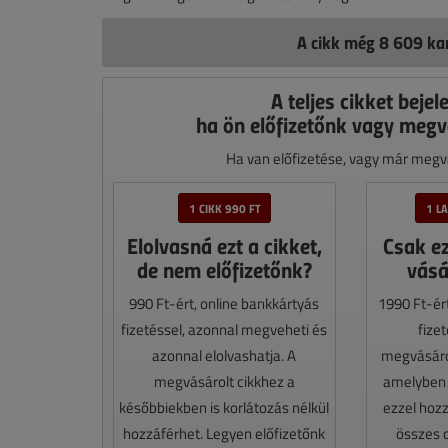
A cikk még 8 609 kar
A teljes cikket bejel
ha ön előfizetőnk vagy megv
Ha van előfizetése, vagy már megvá
1 CIKK 990 FT
1 L
Elolvasná ezt a cikket,
Csak e
de nem előfizetőnk?
vásá
990 Ft-ért, online bankkártyás
1990 Ft-ér
fizetéssel, azonnal megveheti és
fize
azonnal elolvashatja. A
megvásáro
megvásárolt cikkhez a
amelyben e
későbbiekben is korlátozás nélkül
ezzel hoz
hozzáférhet. Legyen előfizetőnk
összes 