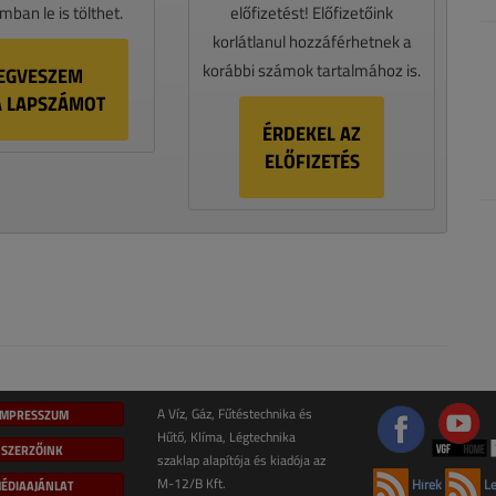
ban le is tölthet.
előfizetést! Előfizetőink
korlátlanul hozzáférhetnek a
korábbi számok tartalmához is.
EGVESZEM
A LAPSZÁMOT
ÉRDEKEL AZ
ELŐFIZETÉS
IMPRESSZUM
A Víz, Gáz, Fűtéstechnika és
Hűtő, Klíma, Légtechnika
SZERZŐINK
szaklap alapítója és kiadója az
M-12/B Kft.
ÉDIAAJÁNLAT
Hírek
Le