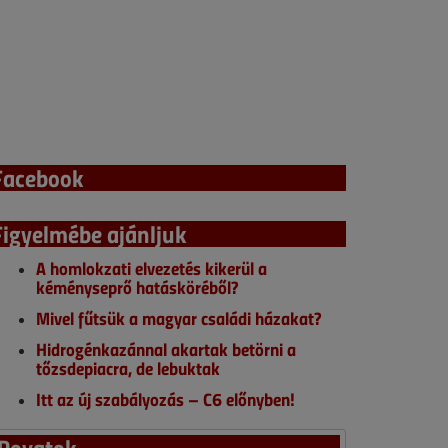
Facebook
Figyelmébe ajánljuk
A homlokzati elvezetés kikerül a
kéményseprő hatásköréből?
Mivel fűtsük a magyar családi házakat?
Hidrogénkazánnal akartak betörni a
tőzsdepiacra, de lebuktak
Itt az új szabályozás – C6 előnyben!
Rovatok