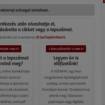
akternyi szöveget tartalmaz.
entkezés után olvashatja el,
ásárolta a cikket vagy a lapszámot.
sárolta ezt a tartalmat,
itt tud bejelentkezni
.
APSZÁM 1990 FT
1 ÉVES ELŐFIZETÉS 13 990 FT
zt a lapszámot
Legyen ön is
rolná meg?
előfizetőnk!
t, online bankkártyás
A VGF&HKL egy havi
téssel, azonnal
megjelenésű épületgépészeti
lhatja a lapszámot,
szaklap, amely nyomtatott
z a cikk olvasható,
formában évente 10 alakommal
záférést kap a szám
jelenik meg. Válasszon
cikkéhez, amit pdf
papíralapú vagy digitális