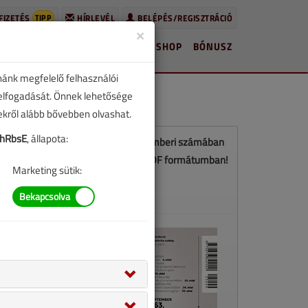
TIPP
FIZETÉS
HÍRLEVÉL
BELÉPÉS/REGISZTRÁCIÓ
×
HÍREK
LAPSZÁMOK
BLOG
SHOP
BÓNUSZ
nánk megfelelő felhasználói
 elfogadását. Önnek lehetősége
zekről alább bővebben olvashat.
hRbsE
, állapota:
Ez a cikk a VGF&HKL 2025. szeptemberi számában
jelent meg. Töltse le a lapszámot PDF formátumban!
Marketing sütik:
LETÖLTÉS