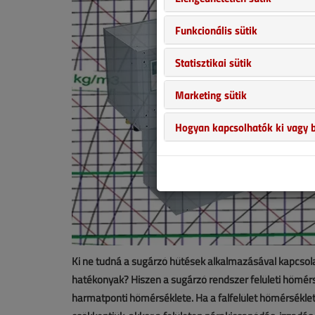
Funkcionális sütik
Statisztikai sütik
Marketing sütik
Hogyan kapcsolhatók ki vagy b
Ki ne tudná a sugárzó hűtések alkalmazásával kapcsol
hatékonyak? Hiszen a sugárzó rendszer felületi hőmér
harmatponti hőmérséklete. Ha a falfelület hőmérsékle