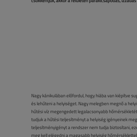
csökkentjük, akkor a felületen párakicsapódás, izzadás
Nagy kánikulában előfordul, hogy hiába van kiépítve s
és lehűteni a helyiséget. Nagy melegben megnő a helyi
hűtési víz megengedett legalacsonyabb hőmérsékletét
tudjuk a hűtési teljesítményt a helyiség igényeinek meg
teljesítményigényt a rendszer nem tudja biztosítani, e
meg kell elégedni a magasabb helyiség hőmérséklettel