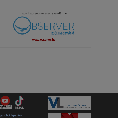
Lapunkat rendszeresen szemlézi az
www.observer.hu
gutóbbi lapszám