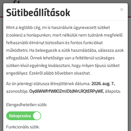
Sütibeállítások
×
Toggle
naviga
Mint a legtöbb cég, mi is használunk úgynevezett sütiket
(cookies) a honlapunkon, mert nélkülük nem tudnánk megfelelő
felhasználói élményt biztosítani és fontos funkciókat
működtetni. Ha beleegyezik a sütik használatába, válassza azok
Lapszám:
elfogadását. Önnek lehetősége van a feltétlenül szükséges
sütiken kívül egyénileg kiválasztani, hogy milyen típusú sütiket
TARTALOM
engedélyez. Ezekről alább bővebben olvashat.
Az ön jelenlegi státusza létrejöttének dátuma:
2026. aug. 7.
,
Hírek
azonosítója:
OydiiWWfrfW8OZmIDbJMrLRQtERPyWE
, állapota:
Midea, BWT, Isopartner,
Elengedhetetlen sütik:
pályázat, múzeum, COOL
Klíma, WorldSkills
Funkcionális sütik: