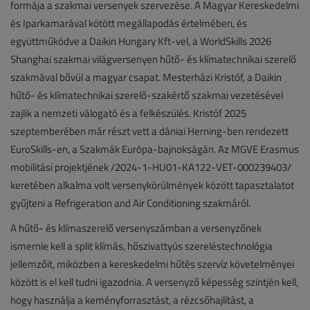
formája a szakmai versenyek szervezése. A Magyar Kereskedelmi
és Iparkamarával kötött megállapodás értelmében, és
együttműködve a Daikin Hungary Kft-vel, a WorldSkills 2026
Shanghai szakmai világversenyen hűtő- és klímatechnikai szerelő
szakmával bővül a magyar csapat. Mesterházi Kristóf, a Daikin
hűtő- és klímatechnikai szerelő-szakértő szakmai vezetésével
zajlik a nemzeti válogató és a felkészülés. Kristóf 2025
szeptemberében már részt vett a dániai Herning-ben rendezett
EuroSkills-en, a Szakmák Európa-bajnokságán. Az MGVE Erasmus
mobilitási projektjének /2024-1-HU01-KA122-VET-000239403/
keretében alkalma volt versenykörülmények között tapasztalatot
gyűjteni a Refrigeration and Air Conditioning szakmáról.
A hűtő- és klímaszerelő versenyszámban a versenyzőnek
ismernie kell a split klímás, hőszivattyús szereléstechnológia
jellemzőit, miközben a kereskedelmi hűtés szervíz követelményei
között is el kell tudni igazodnia. A versenyző képesség szintjén kell,
hogy használja a keményforrasztást, a rézcsőhajlítást, a