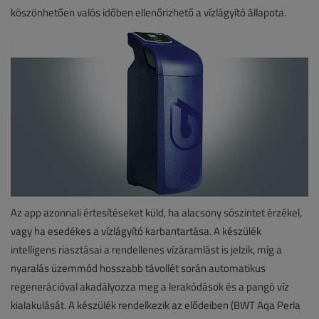
köszönhetően valós időben ellenőrizhető a vízlágyító állapota.
Az app azonnali értesítéseket küld, ha alacsony sószintet érzékel,
vagy ha esedékes a vízlágyító karbantartása. A készülék
intelligens riasztásai a rendellenes vízáramlást is jelzik, míg a
nyaralás üzemmód hosszabb távollét során automatikus
regenerációval akadályozza meg a lerakódások és a pangó víz
kialakulását. A készülék rendelkezik az elődeiben (BWT Aqa Perla