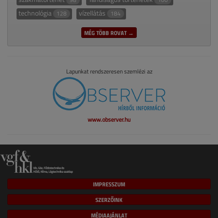
technológia
vízellátás
128
184
MÉG TÖBB ROVAT →
Lapunkat rendszeresen szemlézi az
www.observer.hu
IMPRESSZUM
SZERZŐINK
MÉDIAAJÁNLAT