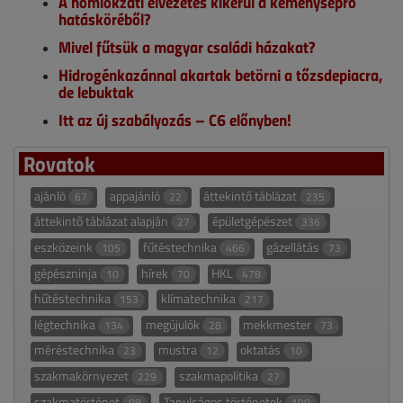
A homlokzati elvezetés kikerül a kéményseprő
hatásköréből?
Mivel fűtsük a magyar családi házakat?
Hidrogénkazánnal akartak betörni a tőzsdepiacra,
de lebuktak
Itt az új szabályozás – C6 előnyben!
Rovatok
ajánló
appajánló
áttekintő táblázat
67
22
235
áttekintő táblázat alapján
épületgépészet
27
336
eszközeink
fűtéstechnika
gázellátás
105
466
73
gépészninja
hírek
HKL
10
70
478
hűtéstechnika
klímatechnika
153
217
légtechnika
megújulók
mekkmester
134
28
73
méréstechnika
mustra
oktatás
23
12
10
szakmakörnyezet
szakmapolitika
229
27
szakmatörténet
Tanulságos történetek
98
100