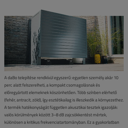
A daBo telepítése rendkívül egyszerű: egyetlen személy akár 10
perc alatt felszerelheti, a kompakt csomagolásnak és
előregyártott elemeknek köszönhetően. Több színben elérhető
(fehér, antracit, zöld), így esztétikailag is illeszkedik a környezethez.
A termék hatékonyságát független akusztikai tesztek igazolják:
valós körülmények között 3–8 dB zajcsökkentést mértek,
különösen a kritikus frekvenciatartományban. Ez a gyakorlatban