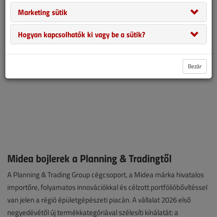
világbajnokságán.
Marketing sütik
Hogyan kapcsolhatók ki vagy be a sütik?
Bezár
Midea bojlerek a Planning & Tradingtől
A Planning & Trading Group cégcsoport, a Midea márka hivatalos
importőre, folyamatos innovációkkal és célzott portfólióbővítéssel
van jelen a régió épületgépészeti piacán. A vállalat 2026 első
negyedévétől új termékkategóriával szélesíti kínálatát: a