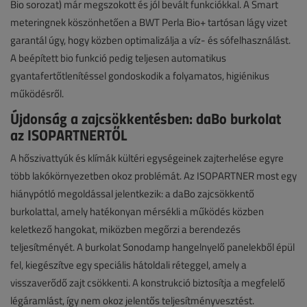
Bio sorozat) már megszokott és jól bevált funkciókkal. A Smart
meteringnek köszönhetően a BWT Perla Bio+ tartósan lágy vizet
garantál úgy, hogy közben optimalizálja a víz- és sófelhasználást.
A beépített bio funkció pedig teljesen automatikus
gyantafertőtlenítéssel gondoskodik a folyamatos, higiénikus
működésről.
Újdonság a zajcsökkentésben: daBo burkolat
az ISOPARTNERTŐL
A hőszivattyúk és klímák kültéri egységeinek zajterhelése egyre
több lakókörnyezetben okoz problémát. Az ISOPARTNER most egy
hiánypótló megoldással jelentkezik: a daBo zajcsökkentő
burkolattal, amely hatékonyan mérsékli a működés közben
keletkező hangokat, miközben megőrzi a berendezés
teljesítményét. A burkolat Sonodamp hangelnyelő panelekből épül
fel, kiegészítve egy speciális hátoldali réteggel, amely a
visszaverődő zajt csökkenti. A konstrukció biztosítja a megfelelő
légáramlást, így nem okoz jelentős teljesítményvesztést.