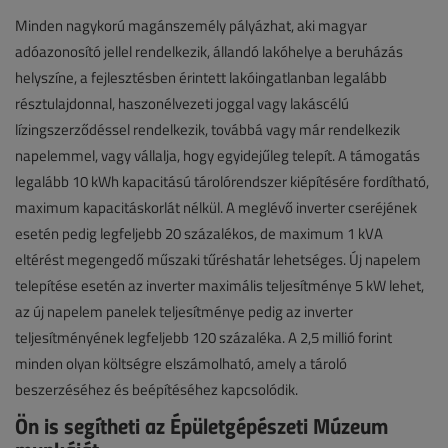
Minden nagykorú magánszemély pályázhat, aki magyar
adóazonosító jellel rendelkezik, állandó lakóhelye a beruházás
helyszíne, a fejlesztésben érintett lakóingatlanban legalább
résztulajdonnal, haszonélvezeti joggal vagy lakáscélú
lízingszerződéssel rendelkezik, továbbá vagy már rendelkezik
napelemmel, vagy vállalja, hogy egyidejűleg telepít. A támogatás
legalább 10 kWh kapacitású tárolórendszer kiépítésére fordítható,
maximum kapacitáskorlát nélkül. A meglévő inverter cseréjének
esetén pedig legfeljebb 20 százalékos, de maximum 1 kVA
eltérést megengedő műszaki tűréshatár lehetséges. Új napelem
telepítése esetén az inverter maximális teljesítménye 5 kW lehet,
az új napelem panelek teljesítménye pedig az inverter
teljesítményének legfeljebb 120 százaléka. A 2,5 millió forint
minden olyan költségre elszámolható, amely a tároló
beszerzéséhez és beépítéséhez kapcsolódik.
Ön is segítheti az Épületgépészeti Múzeum