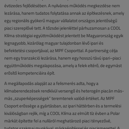
évtizedes fejlődésében. A nyilvános működés megkezdése nem
lezárása, hanem tudatos folytatása annak az építkezésnek, amely
egy regionális gyökerű magyar vállalatot országos jelentőségű
piaci szereplővé tett. A tőzsdei jelenléttel párhuzamosan a COOL
Klíma stratégiai együttműködést jelentett be Magyarország egyik
legnagyobb, kizárólag magyar tulajdonban lévő ipari és
befektetési csoportjával, az MPF Csoporttal. A partnerség célja
nem egy tranzakció lezárása, hanem egy hosszú távú ipari–piaci
együttműködés megalapozása, amely a felek eltérő, de egymást
erősítő kompetenciáira épít.
A megállapodás alapját az a felismerés adta, hogy a
klímaberendezések rendkívül versengő és heterogén piacán más-
más „szuperképességek” teremtenek valódi értéket. Az MPF
Csoport erőssége a gyártásban, az ipari háttérben és a termelési
kiválóságban rejlik, míg a COOL Klíma az elmúlt tíz évben a Polar
márkát építette fel a nulláról meghatározó piaci tényezővé,
tudatos szakmai munkával, márkaépítéssel és piacismerettel. A