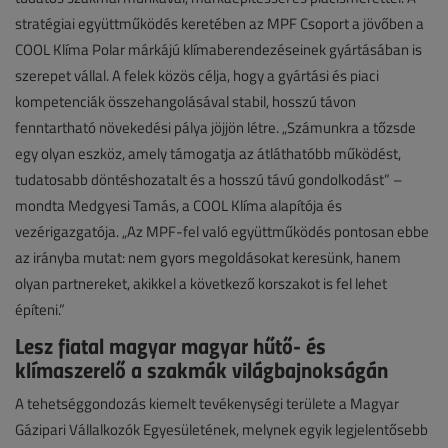
stratégiai együttműködés keretében az MPF Csoport a jövőben a
COOL Klíma Polar márkájú klímaberendezéseinek gyártásában is
szerepet vállal. A felek közös célja, hogy a gyártási és piaci
kompetenciák összehangolásával stabil, hosszú távon
fenntartható növekedési pálya jöjjön létre. „Számunkra a tőzsde
egy olyan eszköz, amely támogatja az átláthatóbb működést,
tudatosabb döntéshozatalt és a hosszú távú gondolkodást” –
mondta Medgyesi Tamás, a COOL Klíma alapítója és
vezérigazgatója. „Az MPF-fel való együttműködés pontosan ebbe
az irányba mutat: nem gyors megoldásokat keresünk, hanem
olyan partnereket, akikkel a következő korszakot is fel lehet
építeni.”
Lesz fiatal magyar magyar hűtő- és
klímaszerelő a szakmák világbajnokságán
A tehetséggondozás kiemelt tevékenységi területe a Magyar
Gázipari Vállalkozók Egyesületének, melynek egyik legjelentősebb