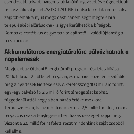
csendesebb udvart, nyugodtabb lakókörnyezetet és elégedettebb
felhasználókat jelent. Az ISOPARTNER daBo burkolata nemcsak a
zajproblémákra nyújt megoldást, hanem segít megfelelni a
településképi előírásoknak is, így elkerülhetők a bírságok.
Kompakt, esztétikus és gyorsan telepíthető – valódi újdonság a
hazai piacon.
Akkumulátoros energiatárolóra pályázhatnak a
napelemesek
Megjelent az Otthoni Energiatároló program részletes kiírása.
2026. február 2-től lehet pályázni, és március közepén kezdődik
meg a nyertesek kiértékelése. A keretösszeg 100 milliárd forint,
egy-egy pályázó fix 2,5 millió forint támogatást kaphat,
függetlenül attól, hogy a beruházás értéke mekkora.
Természetesen, ha az utóbb nem éri el a 2,5 millió forintot, akkor a
pályázó is csak a ténylegesen beruházás összegét kapja meg.
Viszont a 2,5 millió forint feletti részt mindenkinek saját zsebből
kell állnia.