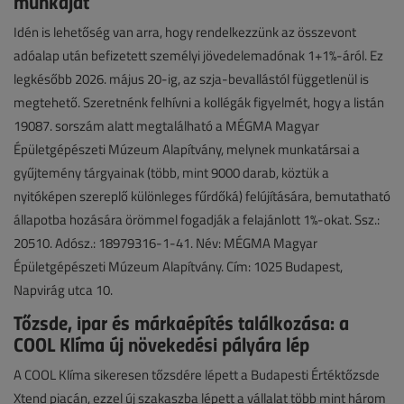
munkáját
Idén is lehetőség van arra, hogy rendelkezzünk az összevont
adóalap után befizetett személyi jövedelemadónak 1+1%-áról. Ez
legkésőbb 2026. május 20-ig, az szja-bevallástól függetlenül is
megtehető. Szeretnénk felhívni a kollégák figyelmét, hogy a listán
19087. sorszám alatt megtalálható a MÉGMA Magyar
Épületgépészeti Múzeum Alapítvány, melynek munkatársai a
gyűjtemény tárgyainak (több, mint 9000 darab, köztük a
nyitóképen szereplő különleges fűrdőká) felújítására, bemutatható
állapotba hozására örömmel fogadják a felajánlott 1%-okat. Ssz.:
20510. Adósz.: 18979316-1-41. Név: MÉGMA Magyar
Épületgépészeti Múzeum Alapítvány. Cím: 1025 Budapest,
Napvirág utca 10.
Tőzsde, ipar és márkaépítés találkozása: a
COOL Klíma új növekedési pályára lép
A COOL Klíma sikeresen tőzsdére lépett a Budapesti Értéktőzsde
Xtend piacán, ezzel új szakaszba lépett a vállalat több mint három