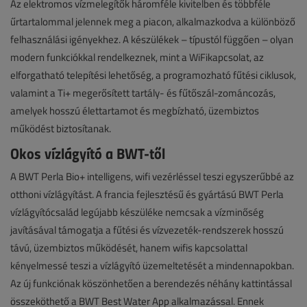
Az elektromos vízmelegítők háromféle kivitelben és többféle
űrtartalommal jelennek meg a piacon, alkalmazkodva a különböző
felhasználási igényekhez. A készülékek – típustól függően – olyan
modern funkciókkal rendelkeznek, mint a WiFikapcsolat, az
elforgatható telepítési lehetőség, a programozható fűtési ciklusok,
valamint a Ti+ megerősített tartály- és fűtőszál-zománcozás,
amelyek hosszú élettartamot és megbízható, üzembiztos
működést biztosítanak.
Okos vízlágyító a BWT-től
A BWT Perla Bio+ intelligens, wifi vezérléssel teszi egyszerűbbé az
otthoni vízlágyítást. A francia fejlesztésű és gyártású BWT Perla
vízlágyítócsalád legújabb készüléke nemcsak a vízminőség
javításával támogatja a fűtési és vízvezeték-rendszerek hosszú
távú, üzembiztos működését, hanem wifis kapcsolattal
kényelmessé teszi a vízlágyító üzemeltetését a mindennapokban.
Az új funkciónak köszönhetően a berendezés néhány kattintással
összeköthető a BWT Best Water App alkalmazással. Ennek