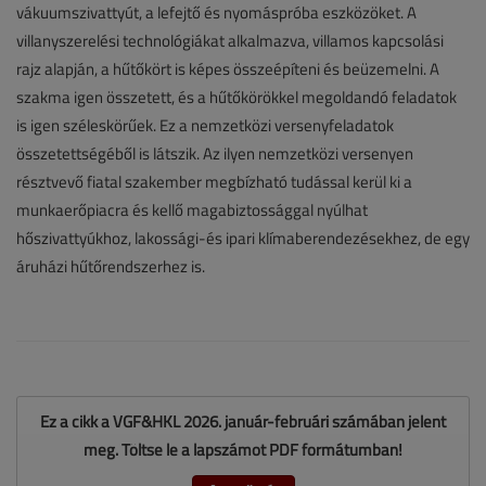
vákuumszivattyút, a lefejtő és nyomáspróba eszközöket. A
villanyszerelési technológiákat alkalmazva, villamos kapcsolási
rajz alapján, a hűtőkört is képes összeépíteni és beüzemelni. A
szakma igen összetett, és a hűtőkörökkel megoldandó feladatok
is igen széleskörűek. Ez a nemzetközi versenyfeladatok
összetettségéből is látszik. Az ilyen nemzetközi versenyen
résztvevő fiatal szakember megbízható tudással kerül ki a
munkaerőpiacra és kellő magabiztossággal nyúlhat
hőszivattyúkhoz, lakossági-és ipari klímaberendezésekhez, de egy
áruházi hűtőrendszerhez is.
Ez a cikk a VGF&HKL 2026. január-februári számában jelent
meg. Töltse le a lapszámot PDF formátumban!