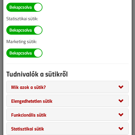
Hírek, újdonságok
2026/1-2. lapszám
|
VGF&HKL online |
724 |
Statisztikai sütik:
Marketing sütik:
Tudnivalók a sütikről
Mik azok a sütik?
Midea bojlerek a Planning & Tradingtől, Okos vízlágyító a BWT-től,
Elengedhetetlen sütik
daBo burkolat az Isopartnertől. Akkumulátoros energiatárolóra
Funkcionális sütik
pályázhatnak a napelemesek, ön is segítheti az Épületgépészeti
Múzeum munkáját. A COOL Klíma új növekedési pályára lép. Lesz
Statisztikai sütik
fiatal magyar magyar hűtő- és klímaszerelő a szakmák