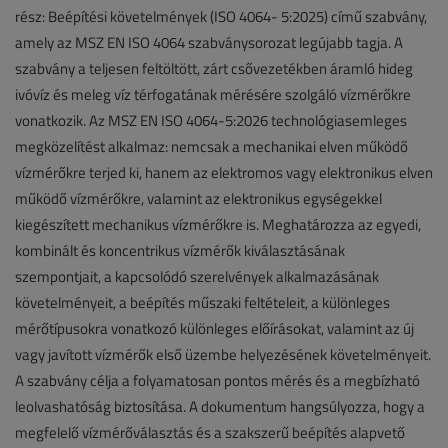
rész: Beépítési követelmények (ISO 4064- 5:2025) című szabvány,
amely az MSZ EN ISO 4064 szabványsorozat legújabb tagja. A
szabvány a teljesen feltöltött, zárt csővezetékben áramló hideg
ivóvíz és meleg víz térfogatának mérésére szolgáló vízmérőkre
vonatkozik. Az MSZ EN ISO 4064-5:2026 technológiasemleges
megközelítést alkalmaz: nemcsak a mechanikai elven működő
vízmérőkre terjed ki, hanem az elektromos vagy elektronikus elven
működő vízmérőkre, valamint az elektronikus egységekkel
kiegészített mechanikus vízmérőkre is. Meghatározza az egyedi,
kombinált és koncentrikus vízmérők kiválasztásának
szempontjait, a kapcsolódó szerelvények alkalmazásának
követelményeit, a beépítés műszaki feltételeit, a különleges
mérőtípusokra vonatkozó különleges előírásokat, valamint az új
vagy javított vízmérők első üzembe helyezésének követelményeit.
A szabvány célja a folyamatosan pontos mérés és a megbízható
leolvashatóság biztosítása. A dokumentum hangsúlyozza, hogy a
megfelelő vízmérőválasztás és a szakszerű beépítés alapvető