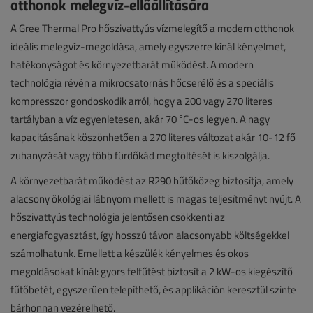
otthonok melegvíz-ellőállítására
A Gree Thermal Pro hőszivattyús vízmelegítő a modern otthonok
ideális melegvíz-megoldása, amely egyszerre kínál kényelmet,
hatékonyságot és környezetbarát működést. A modern
technológia révén a mikrocsatornás hőcserélő és a speciális
kompresszor gondoskodik arról, hogy a 200 vagy 270 literes
tartályban a víz egyenletesen, akár 70 °C-os legyen. A nagy
kapacitásának köszönhetően a 270 literes változat akár 10-12 fő
zuhanyzását vagy több fürdőkád megtöltését is kiszolgálja.
A környezetbarát működést az R290 hűtőközeg biztosítja, amely
alacsony ökológiai lábnyom mellett is magas teljesítményt nyújt. A
hőszivattyús technológia jelentősen csökkenti az
energiafogyasztást, így hosszú távon alacsonyabb költségekkel
számolhatunk. Emellett a készülék kényelmes és okos
megoldásokat kínál: gyors felfűtést biztosít a 2 kW-os kiegészítő
fűtőbetét, egyszerűen telepíthető, és applikáción keresztül szinte
bárhonnan vezérelhető.