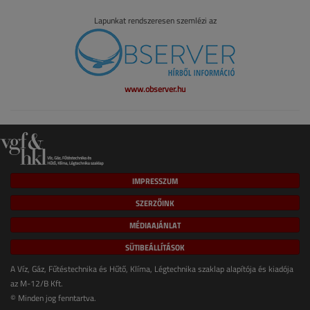
Lapunkat rendszeresen szemlézi az
www.observer.hu
IMPRESSZUM
SZERZŐINK
MÉDIAAJÁNLAT
SÜTIBEÁLLÍTÁSOK
A Víz, Gáz, Fűtéstechnika és Hűtő, Klíma, Légtechnika szaklap alapítója és kiadója
az M-12/B Kft.
© Minden jog fenntartva.