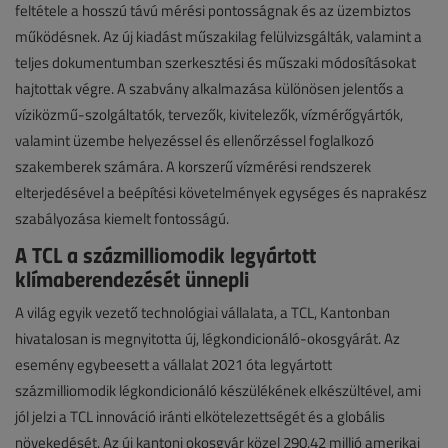
feltétele a hosszú távú mérési pontosságnak és az üzembiztos
működésnek. Az új kiadást műszakilag felülvizsgálták, valamint a
teljes dokumentumban szerkesztési és műszaki módosításokat
hajtottak végre. A szabvány alkalmazása különösen jelentős a
víziközmű-szolgáltatók, tervezők, kivitelezők, vízmérőgyártók,
valamint üzembe helyezéssel és ellenőrzéssel foglalkozó
szakemberek számára. A korszerű vízmérési rendszerek
elterjedésével a beépítési követelmények egységes és naprakész
szabályozása kiemelt fontosságú.
A TCL a százmilliomodik legyártott
klímaberendezését ünnepli
A világ egyik vezető technológiai vállalata, a TCL, Kantonban
hivatalosan is megnyitotta új, légkondicionáló‑okosgyárát. Az
esemény egybeesett a vállalat 2021 óta legyártott
százmilliomodik légkondicionáló készülékének elkészültével, ami
jól jelzi a TCL innováció iránti elkötelezettségét és a globális
növekedését. Az új kantoni okosgyár közel 290,42 millió amerikai