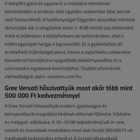
A telepítés gyors és egyszerű: a moduláris elemeknek
köszönhetően a rendszer akár egyetlen szakember által, percek
alatt felszerelhető. A hatékonyságot független akusztikai mérések
támasztják alá: a vizsgálatok során 5–8 dB közötti zajcsökkentést
értek el, különösen a középfrekvenciás tartományban, ahol a
kültéri egységek hangja a legzavaróbb. Ez a gyakorlatban jól
érzékelhető különbséget jelent, hiszen a zajterhelés csökkenése
közvetlenül hozzájárul a nyugodtabb lakókörnyezethez és a
szomszédos ingatlanok komfortjához. További információk,
elérhetőségek: dabo-solutions.com/hu
Gree Versati hőszivattyúk most akár több mint
500 000 Ft kedvezménnyel
A Gree Versati hőszivattyúk modern, gazdaságos és
környezetbarát megoldást kínálnak otthonok fűtésére, hűtésére
és melegvíz-ellátására. A 10–16 kW teljesítményű all-in-one,
osztott és monoblokk modellekre most akár bruttó 500 000 Ft-ot
meghaladó kedvezmény érhető el. A Versati hőszivattyúk