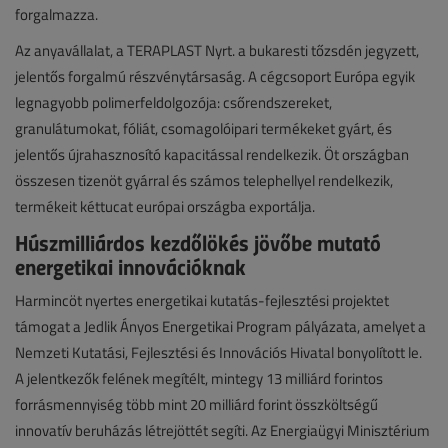
forgalmazza.
Az anyavállalat, a TERAPLAST Nyrt. a bukaresti tőzsdén jegyzett,
jelentős forgalmú részvénytársaság. A cégcsoport Európa egyik
legnagyobb polimerfeldolgozója: csőrendszereket,
granulátumokat, fóliát, csomagolóipari termékeket gyárt, és
jelentős újrahasznosító kapacitással rendelkezik. Öt országban
összesen tizenöt gyárral és számos telephellyel rendelkezik,
termékeit kéttucat európai országba exportálja.
Húszmilliárdos kezdőlökés jövőbe mutató
energetikai innovációknak
Harmincöt nyertes energetikai kutatás-fejlesztési projektet
támogat a Jedlik Ányos Energetikai Program pályázata, amelyet a
Nemzeti Kutatási, Fejlesztési és Innovációs Hivatal bonyolított le.
A jelentkezők felének megítélt, mintegy 13 milliárd forintos
forrásmennyiség több mint 20 milliárd forint összköltségű
innovatív beruházás létrejöttét segíti. Az Energiaügyi Minisztérium