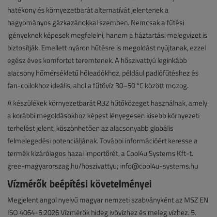
hatékony és környezetbarát alternatívát jelentenek a
hagyományos gázkazánokkal szemben. Nemcsak a fűtési
igényeknek képesek megfelelni, hanem a háztartási melegvizet is
biztosítják. Emellett nyáron hűtésre is megoldást nyújtanak, ezzel
egész éves komfortot teremtenek. A hőszivattyú leginkább
alacsony hőmérsékletű hőleadókhoz, például padlófűtéshez és
fan-coilokhoz ideális, ahol a fűtővíz 30–50 °C között mozog.
A készülékek környezetbarát R32 hűtőközeget használnak, amely
a korábbi megoldásokhoz képest lényegesen kisebb környezeti
terhelést jelent, köszönhetően az alacsonyabb globális
felmelegedési potenciáljának. További információért keresse a
termék kizárólagos hazai importőrét, a Cool4u Systems Kft-t.
gree-magyarorszag.hu/hoszivattyu; info@cool4u-systems.hu
Vízmérők beépítési követelményei
Megjelent angol nyelvű magyar nemzeti szabványként az MSZ EN
ISO 4064-5:2026 Vízmérők hideg ivóvízhez és meleg vízhez. 5.