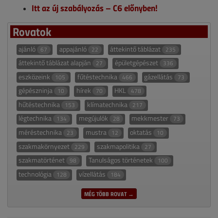
Itt az új szabályozás – C6 előnyben!
Rovatok
ajánló
appajánló
áttekintő táblázat
67
22
235
áttekintő táblázat alapján
épületgépészet
27
336
eszközeink
fűtéstechnika
gázellátás
105
466
73
gépészninja
hírek
HKL
10
70
478
hűtéstechnika
klímatechnika
153
217
légtechnika
megújulók
mekkmester
134
28
73
méréstechnika
mustra
oktatás
23
12
10
szakmakörnyezet
szakmapolitika
229
27
szakmatörténet
Tanulságos történetek
98
100
technológia
vízellátás
128
184
MÉG TÖBB ROVAT →