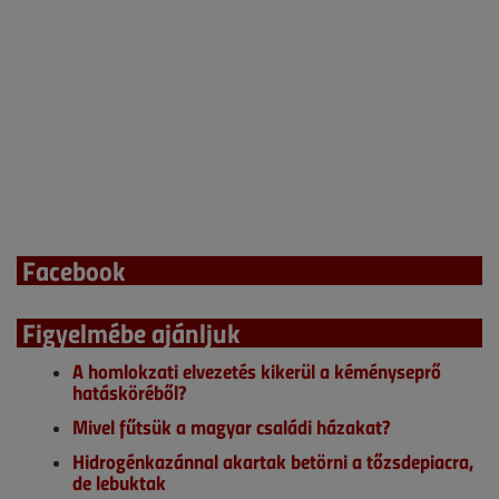
Facebook
Figyelmébe ajánljuk
A homlokzati elvezetés kikerül a kéményseprő
hatásköréből?
Mivel fűtsük a magyar családi házakat?
Hidrogénkazánnal akartak betörni a tőzsdepiacra,
de lebuktak