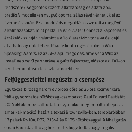
rendszerek, végpontok közötti átláthatóság és adatalapú,
prediktív modelleken nyugvó optimalizálás révén érhetjük el az
üzemelés során. Ez a moduláris megoldás összeköti a meglévő
alkalmazásokat, mint például a Wilo Water Connect a kapcsolat és
érzékelők szintjén, valamint a Wilo Water Monitor a valós idejű
átláthatóság érdekében. Ráadásként kiegészíti őket a Wilo
Speaking Waters. Ez az AI-alapú megoldás, amelyet a Wilo az
InstaDeep nevű partnerével együtt fejlesztett, először az IFAT-on
kerül bemutatásra fejlesztési projektként.
Felfüggesztettel megúszta a csempész
Egy texasi bíróság három év próbaidőre és 25 óra közmunkára
ítélt egy sorozatos hűtőközeg-csempészt. Paul Edward Bautistát
2024 októberében állították meg, amikor megpróbálta átlépni az
amerikai-mexikói határt a texasi Brownsville-ben, terepjárójában
17 palack R410A, R32, R134A és R125 hűtőközeggel. A kihallgatás
során Bautista állítólag beismerte, hogy tudta, hogy illegális