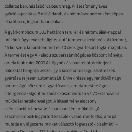
dolláros beruházásból valósult meg. A létesítmény éves
gyártókapacitása 8 millió darab, és hét másodpercenként képes
előállítani új légkondicionálókat.
A gyárkomplexum 303 hektáron terül el, és három, éjjel‑nappal
működő, úgynevezett „lights‑out” (emberi jelenlét nélküli) üzemet,
15 korszerű laboratóriumot és 10 okos gyártósort foglal magában.
A termelést egy AI-alapú szuperszámítógépes központ irányítja,
amely több mint 2000 AI‑ügynök és ipari robotok kiterjedt
hálózatát hangolja össze, így a kulcsfontosságú alkatrészek
gyártása teljesen automatizált. Ennek része egy rendkívül nagy
pontosságú hőcserélő‑gyártósor is, amely mesterséges
intelligencia‑algoritmusainak köszönhetően 41,7%-kal növeli a
működési hatékonyságot. A létesítmény alacsony
szén‑dioxid‑kibocsátású ipari parkként működik. „A
százmilliomodik legyártott készülék valódi mérföldkő, ami jól
mutatja a világszerte minket választó fogyasztók bizalmát” –
mondta Du Juan, a TCL Industries Holdings Co., Ltd.