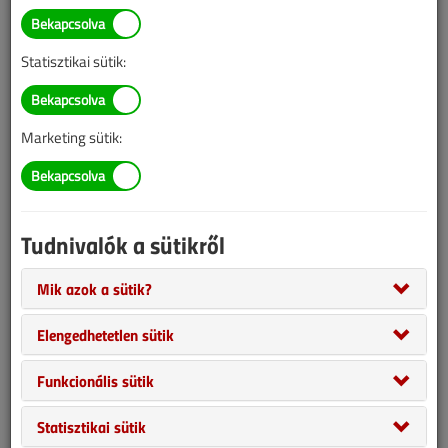
Hírek, újdonságok
2026/5. lapszám
|
VGF&HKL online |
Statisztikai sütik:
Marketing sütik:
Tudnivalók a sütikről
Mik azok a sütik?
Gree Thermal Pro – az ideális választás az otthonok melegvíz-
Elengedhetetlen sütik
ellőállítására. TERAPLAST – műanyagcsőgyárak egy név alatt.
Funkcionális sütik
Húszmilliárdos kezdőlökés jövőbe mutató energetikai
innovációknak. Stratégiai lépésekkel erősít a Bosch a globális
Statisztikai sütik
klímatechnikai piacon. IFAT 2026 Münchenben – a Wilo holisztikus