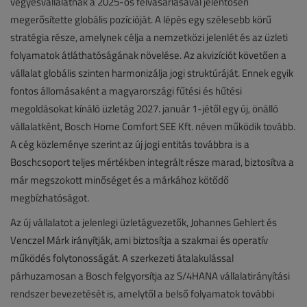
vegyesvállalatnak a 2025-ös felvásárlásával jelentősen
megerősítette globális pozícióját. A lépés egy szélesebb körű
stratégia része, amelynek célja a nemzetközi jelenlét és az üzleti
folyamatok átláthatóságának növelése. Az akvizíciót követően a
vállalat globális szinten harmonizálja jogi struktúráját. Ennek egyik
fontos állomásaként a magyarországi fűtési és hűtési
megoldásokat kínáló üzletág 2027. január 1-jétől egy új, önálló
vállalatként, Bosch Home Comfort SEE Kft. néven működik tovább.
A cég közleménye szerint az új jogi entitás továbbra is a
Boschcsoport teljes mértékben integrált része marad, biztosítva a
már megszokott minőséget és a márkához kötődő
megbízhatóságot.
Az új vállalatot a jelenlegi üzletágvezetők, Johannes Gehlert és
Venczel Márk irányítják, ami biztosítja a szakmai és operatív
működés folytonosságát. A szerkezeti átalakulással
párhuzamosan a Bosch felgyorsítja az S/4HANA vállalatirányítási
rendszer bevezetését is, amelytől a belső folyamatok további