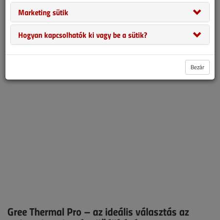
megoldásokat mutat be a teljes vízkörforgás területén.
Marketing sütik
Felfüggesztettel megúszta a csempész. Új mérföldkő a kültéri
zajcsökkentésben. Gree Versati hőszivattyúk most akár több mint
Hogyan kapcsolhatók ki vagy be a sütik?
500 000 Ft kedvezménnyel. Vízmérők beépítési követelményei. A
TCL a százmilliomodik legyártott klímaberendezését ünnepli.
Bezár
Gree Thermal Pro – az ideális választás az