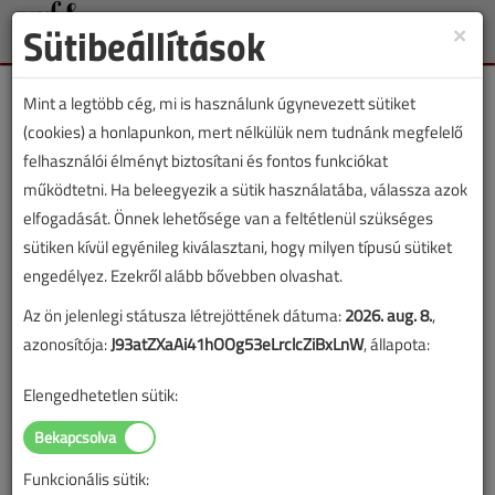
Sütibeállítások
×
Toggle
naviga
Mint a legtöbb cég, mi is használunk úgynevezett sütiket
(cookies) a honlapunkon, mert nélkülük nem tudnánk megfelelő
felhasználói élményt biztosítani és fontos funkciókat
működtetni. Ha beleegyezik a sütik használatába, válassza azok
Lapszám:
elfogadását. Önnek lehetősége van a feltétlenül szükséges
sütiken kívül egyénileg kiválasztani, hogy milyen típusú sütiket
TARTALOM
engedélyez. Ezekről alább bővebben olvashat.
Az ön jelenlegi státusza létrejöttének dátuma:
2026. aug. 8.
,
Hírek
azonosítója:
J93atZXaAi41hOOg53eLrclcZiBxLnW
, állapota:
Gree, Teraplast, energetika,
Elengedhetetlen sütik:
Bosch, Wilo, csempész,
Isopartner, vízmérők, TCL
Funkcionális sütik: