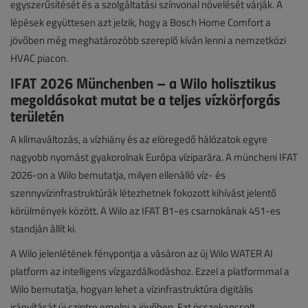
egyszerűsítését és a szolgáltatási színvonal növelését várják. A
lépések együttesen azt jelzik, hogy a Bosch Home Comfort a
jövőben még meghatározóbb szereplő kíván lenni a nemzetközi
HVAC piacon.
IFAT 2026 Münchenben – a Wilo holisztikus
megoldásokat mutat be a teljes vízkörforgás
területén
A klímaváltozás, a vízhiány és az elöregedő hálózatok egyre
nagyobb nyomást gyakorolnak Európa víziparára. A müncheni IFAT
2026-on a Wilo bemutatja, milyen ellenálló víz- és
szennyvízinfrastruktúrák létezhetnek fokozott kihívást jelentő
körülmények között. A Wilo az IFAT B1-es csarnokának 451-es
standján állít ki.
A Wilo jelenlétének fénypontja a vásáron az új Wilo WATER AI
platform az intelligens vízgazdálkodáshoz. Ezzel a platformmal a
Wilo bemutatja, hogyan lehet a vízinfrastruktúra digitális
irányítását új szintre emelni a jövőben. Ezt összekapcsolt