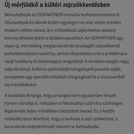
Új mérföldkő a kültéri zajcsökkentésben
Bemutatkozik az ISOPARTNER innovatív burkolatrendszere A
hőszivattyúk és klímák kültéri egységei ma már szinte minden
modern otthon részei, ám működésük zajterhelése sokszor
komoly kihívást jelent a lakókörnyezetben. Az ISOPARTNER egy
olyan új, mérnökileg megtervezett és bevizsgált zajcsökkentő
burkolatrendszert vezet be, amely kifejezetten erre a problémára
nyújt hatékony és biztonságos megoldást. A rendszer alapját nagy
teljesítményű, kültérre optimalizált hangelnyelő panelek adják,
amelyeket egy speciális hátoldali réteg egészít ki a visszaverődő
zaj mérséklésére
A kialakítás lényege, hogy a hangot nem egyszerűen elnyeli,
hanem irányítja is, miközben a hőszivattyú számára szükséges
légáramlás teljes mértékben biztosított marad. Ez a kettős
működés teszi lehetővé, hogy a burkolat a zajt csökkentse, a
berendezés teljesítményét viszont ne befolyásolja.