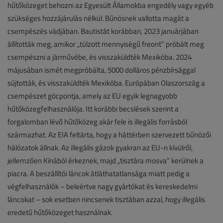
hűtőközeget behozni az Egyesült Államokba engedély vagy egyéb
szükséges hozzájárulás nélkül. Bűnösnek vallotta magát a
csempészés vádjában. Bautistát korábban, 2023 januárjában
állították meg, amikor „túlzott mennyiségű freont” próbált meg
csempészni a járművébe, és visszaküldték Mexikóba. 2024
májusában ismét megpróbálta, 5000 dolláros pénzbírsággal
sújtották, és visszaküldték Mexikóba. Európában Olaszország a
csempészet gócpontja, amely az EU egyik legnagyobb
hűtőközegfelhasználója. Itt korábbi becslések szerint a
forgalomban lévő hűtőközeg akár fele is illegális forrásból
származhat. Az EIA feltárta, hogy a háttérben szervezett bűnözői
hálózatok állnak. Az illegális gázok gyakran az EU-n kívülről,
jellemzően Kínából érkeznek, majd „tisztára mosva” kerülnek a
piacra. A beszállítói láncok átláthatatlansága miatt pedig a
végfelhasználók – beleértve nagy gyártókat és kereskedelmi
láncokat – sok esetben nincsenek tisztában azzal, hogy illegális
eredetű hűtőközeget használnak.