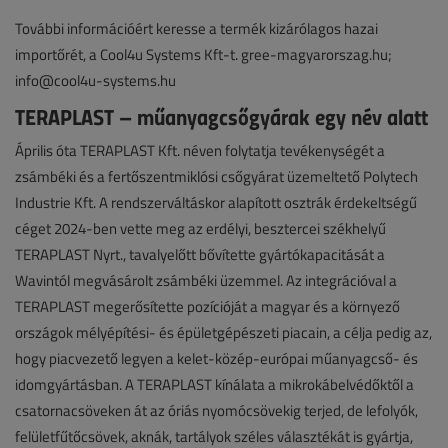
További információért keresse a termék kizárólagos hazai
importőrét, a Cool4u Systems Kft-t. gree-magyarorszag.hu;
info@cool4u-systems.hu
TERAPLAST – műanyagcsőgyárak egy név alatt
Április óta TERAPLAST Kft. néven folytatja tevékenységét a
zsámbéki és a fertőszentmiklósi csőgyárat üzemeltető Polytech
Industrie Kft. A rendszerváltáskor alapított osztrák érdekeltségű
céget 2024-ben vette meg az erdélyi, besztercei székhelyű
TERAPLAST Nyrt., tavalyelőtt bővítette gyártókapacitását a
Wavintól megvásárolt zsámbéki üzemmel. Az integrációval a
TERAPLAST megerősítette pozícióját a magyar és a környező
országok mélyépítési- és épületgépészeti piacain, a célja pedig az,
hogy piacvezető legyen a kelet-közép-európai műanyagcső- és
idomgyártásban. A TERAPLAST kínálata a mikrokábelvédőktől a
csatornacsöveken át az óriás nyomócsövekig terjed, de lefolyók,
felületfűtőcsövek, aknák, tartályok széles választékát is gyártja,