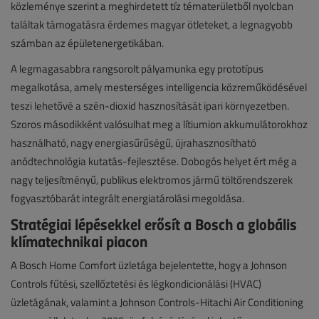
közleménye szerint a meghirdetett tíz tématerületből nyolcban
találtak támogatásra érdemes magyar ötleteket, a legnagyobb
számban az épületenergetikában.
A legmagasabbra rangsorolt pályamunka egy prototípus
megalkotása, amely mesterséges intelligencia közreműködésével
teszi lehetővé a szén-dioxid hasznosítását ipari környezetben.
Szoros másodikként valósulhat meg a lítiumion akkumulátorokhoz
használható, nagy energiasűrűségű, újrahasznosítható
anódtechnológia kutatás-fejlesztése. Dobogós helyet ért még a
nagy teljesítményű, publikus elektromos jármű töltőrendszerek
fogyasztóbarát integrált energiatárolási megoldása.
Stratégiai lépésekkel erősít a Bosch a globális
klímatechnikai piacon
A Bosch Home Comfort üzletága bejelentette, hogy a Johnson
Controls fűtési, szellőztetési és légkondicionálási (HVAC)
üzletágának, valamint a Johnson Controls-Hitachi Air Conditioning