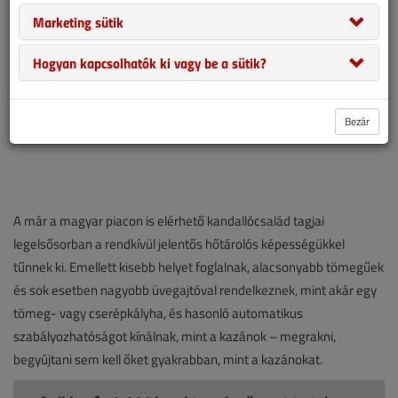
Marketing sütik
Hogyan kapcsolhatók ki vagy be a sütik?
Bezár
A már a magyar piacon is elérhető kandallócsalád tagjai
legelsősorban a rendkívül jelentős hőtárolós képességükkel
tűnnek ki. Emellett kisebb helyet foglalnak, alacsonyabb tömegűek
és sok esetben nagyobb üvegajtóval rendelkeznek, mint akár egy
tömeg- vagy cserépkályha, és hasonló automatikus
szabályozhatóságot kínálnak, mint a kazánok – megrakni,
begyújtani sem kell őket gyakrabban, mint a kazánokat.