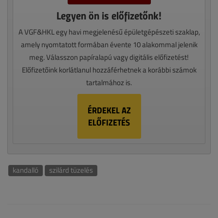
Legyen ön is előfizetőnk!
A VGF&HKL egy havi megjelenésű épületgépészeti szaklap,
amely nyomtatott formában évente 10 alakommal jelenik
meg. Válasszon papíralapú vagy digitális előfizetést!
Előfizetőink korlátlanul hozzáférhetnek a korábbi számok
tartalmához is.
ÉRDEKEL AZ
ELŐFIZETÉS
kandalló
szilárd tüzelés