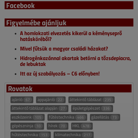
Facebook
Figyelmébe ajánljuk
A homlokzati elvezetés kikerül a kéményseprő
hatásköréből?
Mivel fűtsük a magyar családi házakat?
Hidrogénkazánnal akartak betörni a tőzsdepiacra,
de lebuktak
Itt az új szabályozás – C6 előnyben!
Rovatok
ajánló
appajánló
áttekintő táblázat
67
22
235
áttekintő táblázat alapján
épületgépészet
27
336
eszközeink
fűtéstechnika
gázellátás
105
466
73
gépészninja
hírek
HKL
10
70
478
hűtéstechnika
klímatechnika
153
217