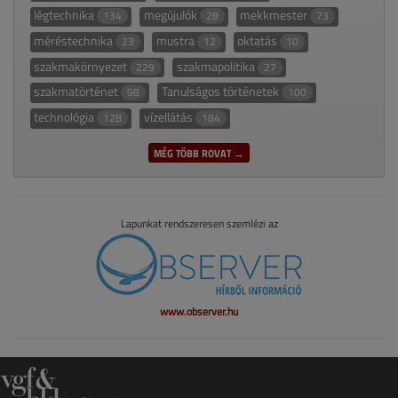
légtechnika
megújulók
mekkmester
134
28
73
méréstechnika
mustra
oktatás
23
12
10
szakmakörnyezet
szakmapolitika
229
27
szakmatörténet
Tanulságos történetek
98
100
technológia
vízellátás
128
184
MÉG TÖBB ROVAT →
Lapunkat rendszeresen szemlézi az
www.observer.hu