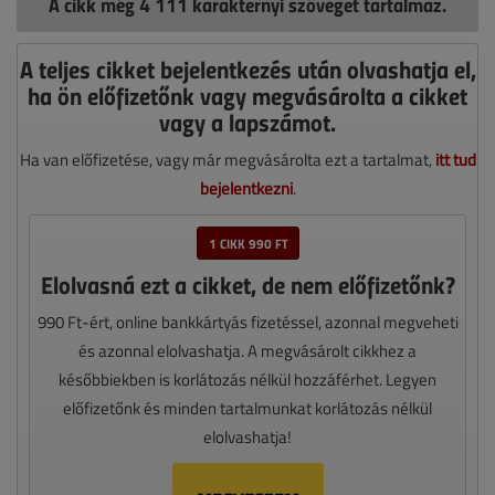
A cikk még 4 111 karakternyi szöveget tartalmaz.
A teljes cikket bejelentkezés után olvashatja el,
ha ön előfizetőnk vagy megvásárolta a cikket
vagy a lapszámot.
Ha van előfizetése, vagy már megvásárolta ezt a tartalmat,
itt tud
bejelentkezni
.
1 CIKK 990 FT
Elolvasná ezt a cikket, de nem előfizetőnk?
990 Ft-ért, online bankkártyás fizetéssel, azonnal megveheti
és azonnal elolvashatja. A megvásárolt cikkhez a
későbbiekben is korlátozás nélkül hozzáférhet. Legyen
előfizetőnk és minden tartalmunkat korlátozás nélkül
elolvashatja!