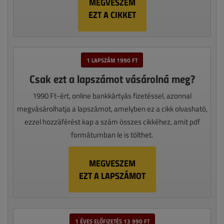
MEGVESZEM
EZT A CIKKET
1 LAPSZÁM 1990 FT
Csak ezt a lapszámot vásárolná meg?
1990 Ft-ért, online bankkártyás fizetéssel, azonnal
megvásárolhatja a lapszámot, amelyben ez a cikk olvasható,
ezzel hozzáférést kap a szám összes cikkéhez, amit pdf
formátumban le is tölthet.
MEGVESZEM
EZT A LAPSZÁMOT
1 ÉVES ELŐFIZETÉS 13 990 FT