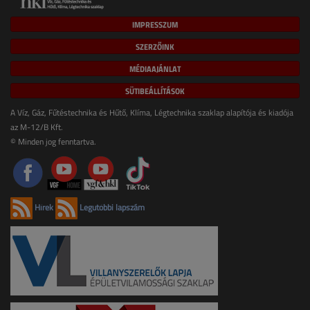
IMPRESSZUM
SZERZŐINK
MÉDIAAJÁNLAT
SÜTIBEÁLLÍTÁSOK
A Víz, Gáz, Fűtéstechnika és Hűtő, Klíma, Légtechnika szaklap alapítója és kiadója
az M-12/B Kft.
© Minden jog fenntartva.
Hírek
Legutóbbi lapszám