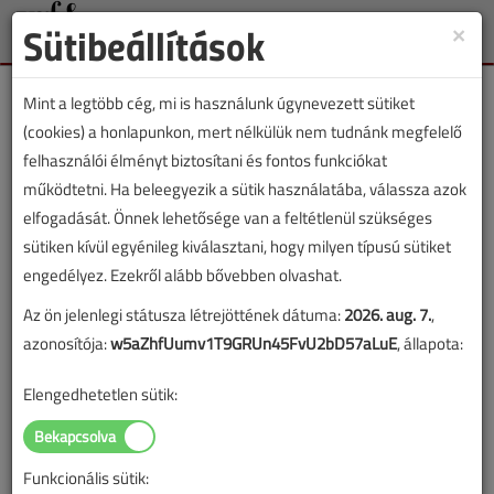
Sütibeállítások
×
Toggle
naviga
Mint a legtöbb cég, mi is használunk úgynevezett sütiket
(cookies) a honlapunkon, mert nélkülük nem tudnánk megfelelő
felhasználói élményt biztosítani és fontos funkciókat
működtetni. Ha beleegyezik a sütik használatába, válassza azok
Lapszám:
elfogadását. Önnek lehetősége van a feltétlenül szükséges
sütiken kívül egyénileg kiválasztani, hogy milyen típusú sütiket
TARTALOM
engedélyez. Ezekről alább bővebben olvashat.
Az ön jelenlegi státusza létrejöttének dátuma:
2026. aug. 7.
,
Fűtéstechnika
azonosítója:
w5aZhfUumv1T9GRUn45FvU2bD57aLuE
, állapota:
Légfűtő kandalló
Elengedhetetlen sütik:
Egész napi meleg légfűtő kandallóval
2026/3. lapszám
|
Gál Zoltán
|
503 |
Funkcionális sütik: