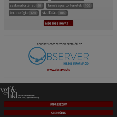
szakmatörténet
Tanulságos történetek
98
100
technológia
vízellátás
128
184
MÉG TÖBB ROVAT →
Lapunkat rendszeresen szemlézi az
www.observer.hu
IMPRESSZUM
SZERZŐINK