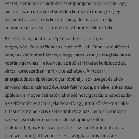
esetet jelentenek épületfűtés szempontjából a barlangok vagy
pincék, hiszen ott a közel végtelen körülvevő tömeg tényleg
kiegyenlíti az évszakok közötti hőingadozást, s biztosítja
energiafelhasználás nélkül az átlag hőmérsékleti értéket.
Ez reális irányvonal a mai építészetben is, amelynek
megnyilvánulásai a földházak, zöld tetők stb. Ennek az építészeti
iránynak két fontos hátránya, hogy nem viszonyul megfelelően a
napfényigényhez, illetve hogy az épületméretek korlátozottak,
városi környezetben nem kivitelezhetőek. A modern,
energiatudatos építészet olyan többhéjú, sok üveget és aktív
árnyékolókat alkalmazó épületek felé mozog, amellyel sokszintes
épületek is megvalósíthatók, ahol a jó hőszigetelés, a napcsapdák,
a szellőztetés és az árnyékolás aktív együttműködése árán akár
fűtési energia nélkül is üzemeltethető a ház. Ilyen épületekben
szükség van klímarendszerre, de azt optimalizáltan
működtethetjük. Ennek alapfeltétele az épületautomatizálási
rendszer, amely átfogóan képes a világítási, árnyékolási és