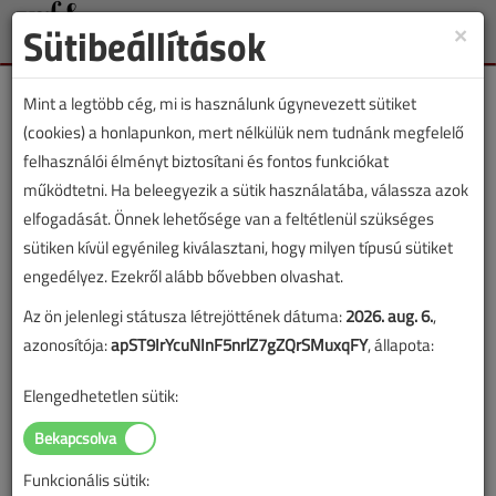
Sütibeállítások
×
Toggle
naviga
Mint a legtöbb cég, mi is használunk úgynevezett sütiket
(cookies) a honlapunkon, mert nélkülük nem tudnánk megfelelő
felhasználói élményt biztosítani és fontos funkciókat
működtetni. Ha beleegyezik a sütik használatába, válassza azok
Lapszám:
elfogadását. Önnek lehetősége van a feltétlenül szükséges
sütiken kívül egyénileg kiválasztani, hogy milyen típusú sütiket
TARTALOM
engedélyez. Ezekről alább bővebben olvashat.
Épületfizika, építészet
Az ön jelenlegi státusza létrejöttének dátuma:
2026. aug. 6.
,
azonosítója:
apST9IrYcuNInF5nrlZ7gZQrSMuxqFY
, állapota:
2002/5. lapszám
|
Keszthelyi István
|
3567 |
Elengedhetetlen sütik:
Figylem! Ez a cikk 24 éve frissült utoljára. A benne szereplő
információk mára aktualitásukat veszíthették, valamint a tartalom
Funkcionális sütik: