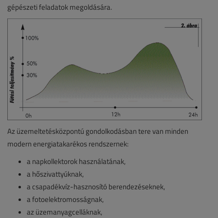
gépészeti feladatok megoldására.
Az üzemeltetésközpontú gondolkodásban tere van minden
modern energiatakarékos rendszernek:
a napkollektorok használatának,
a hőszivattyúknak,
a csapadékvíz-hasznosító berendezéseknek,
a fotoelektromosságnak,
az üzemanyagcelláknak,