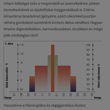
milyen költséget szán a megrendelő az üzemeltetésre, jobban
kiemelkednének az épületfizikai meggondolások is. E téma
könyvtárnyi terjedelmet igényelne, ezért cikkünkkel pusztán
néhány gondolatot szeretnénk érinteni, illetve elindítani. Hogyan
lehetne átgondoltabban, harmonikusabban, olcsóbban és mégis
jobb minőségben élni?
Visszatérve a hőenergiákra és végiggondolva divatos