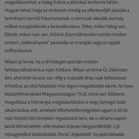
megoldásainkat, a hideg futkos a jóérzésű emberek hátán.
Hogyan lehet, hogy az emberek mindig az ellenkezőjét akarják a
természet normál folyamatainak, s nemcsak akarják, komoly
erőket mozgósítanak a beavatkozásra. Télen, mikor hideg van,
fűtünk, mikor nyár van, hűtünk. Ezen túlmenően szinte minden
emberi „találmányunk” pazarolja az energiát vagy az egyéb
erőforrásokat.
Milyen jó lenne, ha a tél hidegét spontán módon
felhasználhatnánk a nyári hűtésre. Milyen jó lenne Új-Zélandon
élni, ahol örök tavasz van. Míg e második óhaj csak költözéssel
érhető el, az első feladatot már régen megoldották eleink. Az éves
középhőmérséklet Magyarországon 15 0C körül van. Elődeink
megoldása a hőenergia megtakarítására a nagy tömegű falak
alkalmazása volt, amelyek hőtehetetlenségükkel ugyan a tél és
nyár közötti hőmérséklet-ingadozást nem, de a néhány napon
belüli hőmérséklet-eltéréseket teljesen kiegyenlítették, s jó
hőszigetelést biztosítottak. Ennél „fejlettebb” és optimálisabb