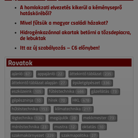
A homlokzati elvezetés kikerül a kéményseprő
hatásköréből?
Mivel fűtsük a magyar családi házakat?
Hidrogénkazánnal akartak betörni a tőzsdepiacra,
de lebuktak
Itt az új szabályozás – C6 előnyben!
Rovatok
ajánló
appajánló
áttekintő táblázat
67
22
235
áttekintő táblázat alapján
épületgépészet
27
336
eszközeink
fűtéstechnika
gázellátás
105
466
73
gépészninja
hírek
HKL
10
70
478
hűtéstechnika
klímatechnika
153
217
légtechnika
megújulók
mekkmester
134
28
73
méréstechnika
mustra
oktatás
23
12
10
szakmakörnyezet
szakmapolitika
229
27