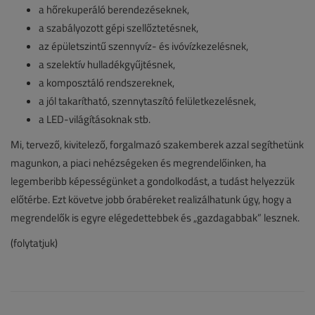
a hőrekuperáló berendezéseknek,
a szabályozott gépi szellőztetésnek,
az épületszintű szennyvíz- és ivóvízkezelésnek,
a szelektív hulladékgyűjtésnek,
a komposztáló rendszereknek,
a jól takarítható, szennytaszító felületkezelésnek,
a LED-világításoknak stb.
Mi, tervező, kivitelező, forgalmazó szakemberek azzal segíthetünk
magunkon, a piaci nehézségeken és megrendelőinken, ha
legemberibb képességünket a gondolkodást, a tudást helyezzük
előtérbe. Ezt követve jobb órabéreket realizálhatunk úgy, hogy a
megrendelők is egyre elégedettebbek és „gazdagabbak” lesznek.
(folytatjuk)