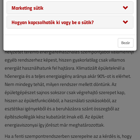
Marketing sütik
Kontinentális éghajlatunk mellett az épületekben felhasznált
energia 70-80 százaléka hőenergia, melyet egész évben
Hogyan kapcsolhatók ki vagy be a sütik?
használati melegvíz előállításra, illetve fűtési időszakban fűtésre
fordítunk. A modern épületeknél egyre szélesebb körben terjedő
Bezár
klimatizálás szintén hőenergiát igényel, amely a leghátrányosabb
helyzetet teremti energiafelhasználás szempontjából valamennyi
egyéb rendszerhez képest, hiszen gyakorlatilag csak villamos
energiát használhatunk fel hajtásra. Klimatizált épületeknél a
hőenergia és a teljes energiaigény aránya akár 90%-ot is elérhet.
Nem mindegy tehát, milyen rendszer mellett döntünk. Az
épületgépészet sajnos sokszor csak végrehajtó szerepet kap,
hiszen az épületfunkciókból, a használati szokásokból, az
esztétikai igényekből és a beruházásra szánt összegből az
építészkollégák kész kubatúrát írnak elő. Az épület
energiaviszonyai így jórészt már meghatározottak.
Ha a fenti szempontrendszerben szerepelne az a kérdés is, hogy