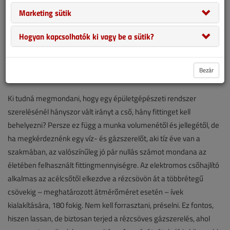
Marketing sütik
Hogyan kapcsolhatók ki vagy be a sütik?
Bezár
Ki tudná megmondani, hogy egy épületgépészeti rendszer
szerelésénél hányszor vált irányt a cső, hány fittinget kell
behelyezni? Persze ez függ a munka volumenétől és jellegétől, de
ha megkérdeznénk egy víz- és gázszerelőt, aki tíz éve van a
szakmában, az valószínűleg jó pár nullás számot mondana az
életében felhasznált fittingmennyiségre. Az elektromos csőhajlító
alkalmas az acélcsőtől elkezdve a rézcsövön át a többrétegű
csövekig – meghatározott átmérőméret esetén – ívek
kialakítására, 180 fokig. Nem kell forrasztani, préselni. Ez fontos,
hiszen lassan, de biztosan terjed a rézcsöves gázszerelés, ahol