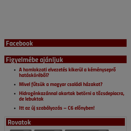
Facebook
Figyelmébe ajánljuk
A homlokzati elvezetés kikerül a kéményseprő
hatásköréből?
Mivel fűtsük a magyar családi házakat?
Hidrogénkazánnal akartak betörni a tőzsdepiacra,
de lebuktak
Itt az új szabályozás – C6 előnyben!
Rovatok