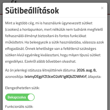
Sütibeállítások
×
Toggle
naviga
Mint a legtöbb cég, mi is használunk úgynevezett sütiket
(cookies) a honlapunkon, mert nélkülük nem tudnánk megfelelő
felhasználói élményt biztosítani és fontos funkciókat
működtetni. Ha beleegyezik a sütik használatába, válassza azok
Lapszám:
elfogadását. Önnek lehetősége van a feltétlenül szükséges
sütiken kívül egyénileg kiválasztani, hogy milyen típusú sütiket
TARTALOM
engedélyez. Ezekről alább bővebben olvashat.
Az elektromos csőhajlító
Az ön jelenlegi státusza létrejöttének dátuma:
2026. aug. 8.
,
azonosítója:
Ix4myDEgpYZt3ceO2oN1g8QbZDWhKrf
, állapota:
2002/3. lapszám
|
Veresegyházi Béla
|
3009 |
Elengedhetetlen sütik:
Figylem! Ez a cikk 24 éve frissült utoljára. A benne szereplő
információk mára aktualitásukat veszíthették, valamint a tartalom
Funkcionális sütik: