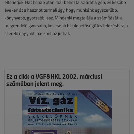
eltehetjük. Hat hónap után már behozta az árát a gép, és később
éveken át a hasznot termeli úgy, hogy munkánk egyszerűbb,
könynyebb, gyorsabb lesz. Mindenki megtalálja a számítását: a
megrendelő gyorsabb, kevesebb hibalehetőségű kivitelezéshez, a
szerelő nagyobb haszonhoz juthat.
Ez a cikk a VGF&HKL 2002. márciusi
számában jelent meg.