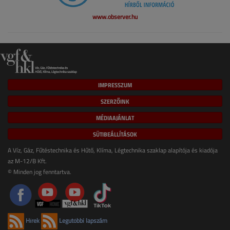
www.observer.hu
IMPRESSZUM
SZERZŐINK
MÉDIAAJÁNLAT
SÜTIBEÁLLÍTÁSOK
A Víz, Gáz, Fűtéstechnika és Hűtő, Klíma, Légtechnika szaklap alapítója és kiadója
az M-12/B Kft.
© Minden jog fenntartva.
Hírek
Legutóbbi lapszám