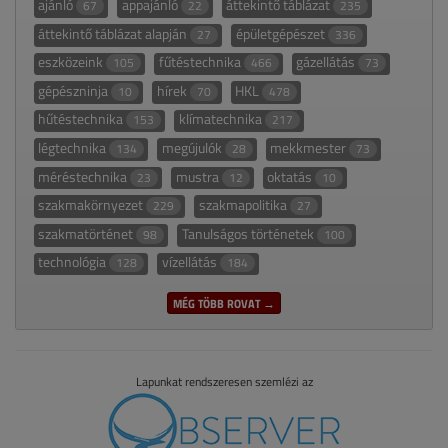
ajánló
appajánló
áttekintő táblázat
67
22
235
áttekintő táblázat alapján
épületgépészet
27
336
eszközeink
fűtéstechnika
gázellátás
105
466
73
gépészninja
hírek
HKL
10
70
478
hűtéstechnika
klímatechnika
153
217
légtechnika
megújulók
mekkmester
134
28
73
méréstechnika
mustra
oktatás
23
12
10
szakmakörnyezet
szakmapolitika
229
27
szakmatörténet
Tanulságos történetek
98
100
technológia
vízellátás
128
184
MÉG TÖBB ROVAT →
Lapunkat rendszeresen szemlézi az