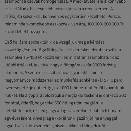
szempont a csövek homogenitása. A meó-átvétel elé is könnyebb
szívvel állunk, ha kevesebb forrasztás van a rendszerben. A
csőhajlító súlya kicsi, könnyen és egyszerűen kezelhető. Persze,
mint minden komolyabb eszköznek, van ára, 180 000-200 000 Ft
között lehet hozzájutni.
Első hallásra soknak tűnik, de vizsgáljuk meg a kérdést
összefüggésében. Egy fitting ára a kiskereskedelemben szűken
számolva 15-150 Ft között van, és mi bátran számolhatunk az
utóbbi értékkel, tekintve, hogy a fittingárak akár 3000 forintig
elmennek. A szerelés a csőhajlítóval gyorsabb, mint a
hagyományos módszerrel, ez munkafázisonként akár 5-10 perc
nyereséget is jelenthet, így az 1000 forintos órabérből is nyertünk
150-et. Ha a gép árát elosztjuk a megtakarításként jelentkező 300
forinttal, kiderül, hogy cirka 650 fitting után megtérül a
befektetésünk, ez pedig egy átlagos szerelőnél időben 6 hónap-
egy évet jelent. Anyagilag akkor járunk igazán jól, ha anyaggal
együtt vállaljuk a szerelést, hiszen akkor a fittingek árát is