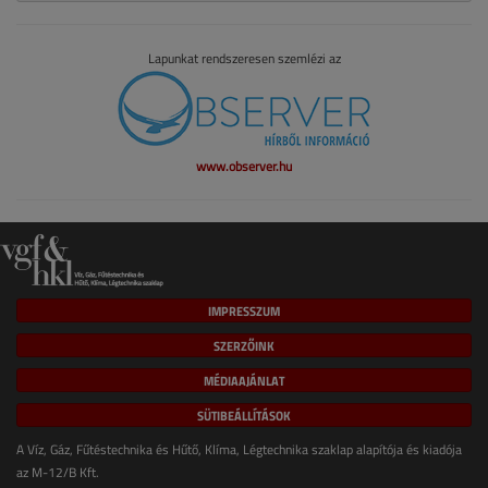
Lapunkat rendszeresen szemlézi az
www.observer.hu
IMPRESSZUM
SZERZŐINK
MÉDIAAJÁNLAT
SÜTIBEÁLLÍTÁSOK
A Víz, Gáz, Fűtéstechnika és Hűtő, Klíma, Légtechnika szaklap alapítója és kiadója
az M-12/B Kft.