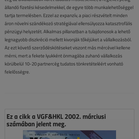
állandó fizetési késedelmekkel, de egyre több munkalehetőséggel
tartja termelésben. Ezzel az expanzív, a piaci részvételt minden
áron növelni szándékozó stratégiával ellensúlyozza katasztrofális
pénzügyi helyzetét. Alkalmas pillanatban a tulajdonosok a lehető
legnagyobb diszkréció mellett kivonják tőkéjüket a vállalkozásból.
Az ezt követő szerződéskötéseket viszont más mércével kellene
mérni, mert a fekete lyukként önmagába zuhanó vállalkozás
körülbelül 10-20 partnercég tudatos tönkretételéért vonható
felelősségre.
Ez a cikk a VGF&HKL 2002. márciusi
számában jelent meg.