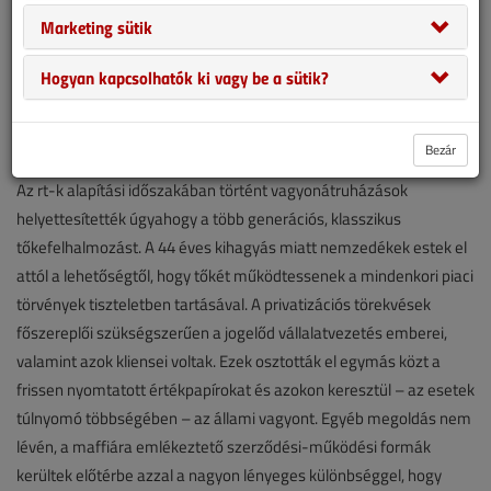
Marketing sütik
Hogyan kapcsolhatók ki vagy be a sütik?
Történeti vonatkozások
Bezár
Az rt-k alapítási időszakában történt vagyonátruházások
helyettesítették úgyahogy a több generációs, klasszikus
tőkefelhalmozást. A 44 éves kihagyás miatt nemzedékek estek el
attól a lehetőségtől, hogy tőkét működtessenek a mindenkori piaci
törvények tiszteletben tartásával. A privatizációs törekvések
főszereplői szükségszerűen a jogelőd vállalatvezetés emberei,
valamint azok kliensei voltak. Ezek osztották el egymás közt a
frissen nyomtatott értékpapírokat és azokon keresztül – az esetek
túlnyomó többségében – az állami vagyont. Egyéb megoldás nem
lévén, a maffiára emlékeztető szerződési-működési formák
kerültek előtérbe azzal a nagyon lényeges különbséggel, hogy