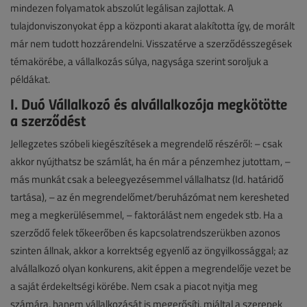
mindezen folyamatok abszolút legálisan zajlottak. A
tulajdonviszonyokat épp a központi akarat alakította így, de morált
már nem tudott hozzárendelni. Visszatérve a szerződésszegések
témakörébe, a vállalkozás súlya, nagysága szerint soroljuk a
példákat.
I. Duó Vállalkozó és alvállalkozója megkötötte
a szerződést
Jellegzetes szóbeli kiegészítések a megrendelő részéről: – csak
akkor nyújthatsz be számlát, ha én már a pénzemhez jutottam, –
más munkát csak a beleegyezésemmel vállalhatsz (Id. határidő
tartása), – az én megrendelőmet/beruházómat nem keresheted
meg a megkerülésemmel, – faktorálást nem engedek stb. Ha a
szerződő felek tőkeerőben és kapcsolatrendszerükben azonos
szinten állnak, akkor a korrektség egyenlő az öngyilkossággal; az
alvállalkozó olyan konkurens, akit éppen a megrendelője vezet be
a saját érdekeltségi körébe. Nem csak a piacot nyitja meg
számára, hanem vállalkozását is megerősíti, miáltal a szerepek