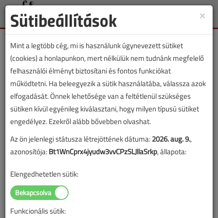
Sütibeállítások
×
Toggle
naviga
Mint a legtöbb cég, mi is használunk úgynevezett sütiket
(cookies) a honlapunkon, mert nélkülük nem tudnánk megfelelő
felhasználói élményt biztosítani és fontos funkciókat
működtetni. Ha beleegyezik a sütik használatába, válassza azok
Lapszám:
elfogadását. Önnek lehetősége van a feltétlenül szükséges
sütiken kívül egyénileg kiválasztani, hogy milyen típusú sütiket
TARTALOM
engedélyez. Ezekről alább bővebben olvashat.
A fekete lyuk
Az ön jelenlegi státusza létrejöttének dátuma:
2026. aug. 9.
,
azonosítója:
Bt1WnCprx4jyudw3vvCPzSLJllaSrkp
, állapota:
2002/3. lapszám
|
Meyer József
|
2607 |
Elengedhetetlen sütik:
Figylem! Ez a cikk 24 éve frissült utoljára. A benne szereplő
információk mára aktualitásukat veszíthették, valamint a tartalom
Funkcionális sütik: