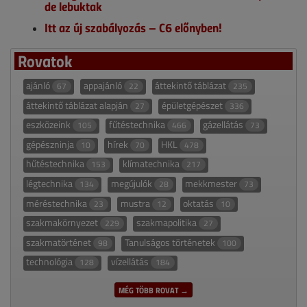
de lebuktak
Itt az új szabályozás – C6 előnyben!
Rovatok
ajánló
appajánló
áttekintő táblázat
67
22
235
áttekintő táblázat alapján
épületgépészet
27
336
eszközeink
fűtéstechnika
gázellátás
105
466
73
gépészninja
hírek
HKL
10
70
478
hűtéstechnika
klímatechnika
153
217
légtechnika
megújulók
mekkmester
134
28
73
méréstechnika
mustra
oktatás
23
12
10
szakmakörnyezet
szakmapolitika
229
27
szakmatörténet
Tanulságos történetek
98
100
technológia
vízellátás
128
184
MÉG TÖBB ROVAT →