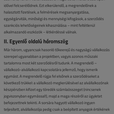
idővel felcserélődnek. Ezt elkerülendő, a megrendelőnek a
halasztott fizetések, a felmérések megsanyargatása,
egységárviták, minőségi és mennyiségi kifogások, a szerződés
szankciós lehetőségeinek kihasználása – mint feltétlenül
alkalmazandó eszközök – létkérdéssé válnak.
II. Egyenlő oldalú háromszög
Már három, ugyancsak hasonló tőkeerejű és nagyságú vállalkozás
szerepel ugyanabban a projektben, vagyis azonos műszaki
tartalomra most két szerződésről tudunk. A megrendelő –
vállalkozó-alvállalkozó kapcsolatára jellemző, hogy ismerik
egymást. A megrendelő rúgja fel elsőnek a szerződéseket a
következő trükkel: a vállalkozó megkerülésével az alvállalkozónak
készpénzben kifizet egy töredék számlaösszeget (nincsenek
jogviszonyban egymással!), majd a maga részéről az ügyletet
befejezettnek tekinti. A sorsára hagyott vállalkozó ingyen
teljesített, alvállalkozója pedig csak a beépített anyagok értékének