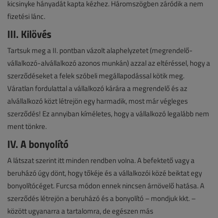
kicsinyke hányadát kapta kézhez. Háromszögben záródik a nem
fizetési lánc.
III. Kilövés
Tartsuk meg a II. pontban vázolt alaphelyzetet (megrendelő-
vállalkozó-alvállalkozó azonos munkán) azzal az eltéréssel, hogy a
szerződéseket a felek szóbeli megállapodással kötik meg.
Váratlan fordulattal a vállalkozó kárára a megrendelő és az
alvállalkozó közt létrejön egy harmadik, most már végleges
szerződés! Ez annyiban kíméletes, hogy a vállalkozó legalább nem
ment tönkre.
IV. A bonyolító
A látszat szerint itt minden rendben volna. A befektető vagy a
beruházó úgy dönt, hogy tőkéje és a vállalkozói közé beiktat egy
bonyolítócéget. Furcsa módon ennek nincsen árnövelő hatása. A
szerződés létrejön a beruházó és a bonyolító – mondjuk kkt. –
között ugyanarra a tartalomra, de egészen más