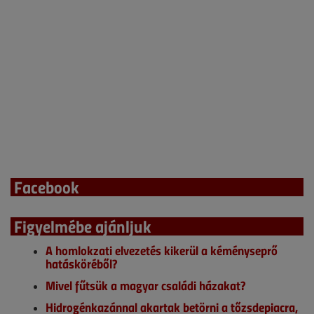
Facebook
Figyelmébe ajánljuk
A homlokzati elvezetés kikerül a kéményseprő
hatásköréből?
Mivel fűtsük a magyar családi házakat?
Hidrogénkazánnal akartak betörni a tőzsdepiacra,