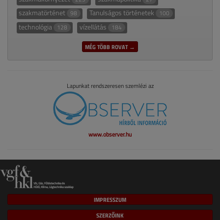
szakmatörténet
Tanulságos történetek
98
100
technológia
vízellátás
128
184
MÉG TÖBB ROVAT →
Lapunkat rendszeresen szemlézi az
www.observer.hu
IMPRESSZUM
SZERZŐINK