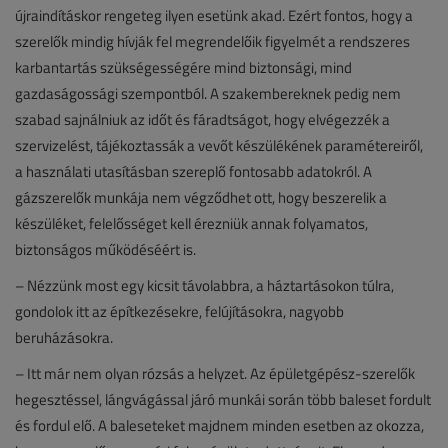
újraindításkor rengeteg ilyen esetünk akad. Ezért fontos, hogy a
szerelők mindig hívják fel megrendelőik figyelmét a rendszeres
karbantartás szükségességére mind biztonsági, mind
gazdaságossági szempontból. A szakembereknek pedig nem
szabad sajnálniuk az időt és fáradtságot, hogy elvégezzék a
szervizelést, tájékoztassák a vevőt készülékének paramétereiről,
a használati utasításban szereplő fontosabb adatokról. A
gázszerelők munkája nem végződhet ott, hogy beszerelik a
készüléket, felelősséget kell érezniük annak folyamatos,
biztonságos működéséért is.
– Nézzünk most egy kicsit távolabbra, a háztartásokon túlra,
gondolok itt az építkezésekre, felújításokra, nagyobb
beruházásokra.
– Itt már nem olyan rózsás a helyzet. Az épületgépész-szerelők
hegesztéssel, lángvágással járó munkái során több baleset fordult
és fordul elő. A baleseteket majdnem minden esetben az okozza,