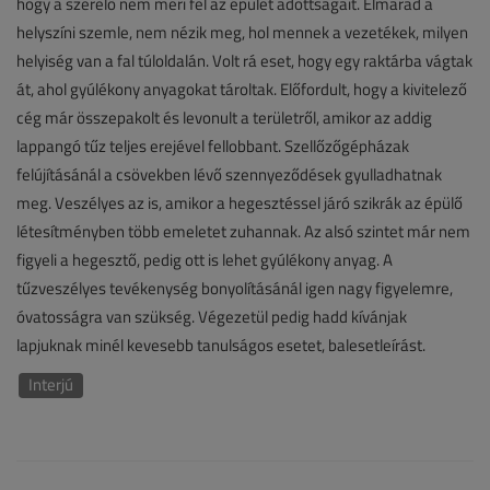
hogy a szerelő nem méri fel az épület adottságait. Elmarad a
helyszíni szemle, nem nézik meg, hol mennek a vezetékek, milyen
helyiség van a fal túloldalán. Volt rá eset, hogy egy raktárba vágtak
át, ahol gyúlékony anyagokat tároltak. Előfordult, hogy a kivitelező
cég már összepakolt és levonult a területről, amikor az addig
lappangó tűz teljes erejével fellobbant. Szellőzőgépházak
felújításánál a csövekben lévő szennyeződések gyulladhatnak
meg. Veszélyes az is, amikor a hegesztéssel járó szikrák az épülő
létesítményben több emeletet zuhannak. Az alsó szintet már nem
figyeli a hegesztő, pedig ott is lehet gyúlékony anyag. A
tűzveszélyes tevékenység bonyolításánál igen nagy figyelemre,
óvatosságra van szükség. Végezetül pedig hadd kívánjak
lapjuknak minél kevesebb tanulságos esetet, balesetleírást.
Interjú