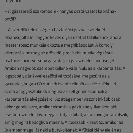
tragédiát.
– A gázszerelő szakemberek hányas osztályzatot kapnának
öntől?
– A szerelők felelőssége a háztartási gázbaleseteknél
elhanyagolható, nagyon kevés olyan esettel találkozunk, ahol a
mester rossz munkája okozta a meghibásodást. A komoly
ellenőrzés, no meg az erősödő, precízebb munkavégzésre
ösztönző piaci verseny garantálja a gázszerelés minőségét.
Amiben nagyobb szerepet kellene vállalniuk, az a karbantartás. A
jogszabály pár évvel ezelőtti változásával megszűnt az a
gyakorlat, hogy a Gázművek évente ellenőrzi a készülékeket,
azóta a fogyasztóknak maguknak kell gondoskodniuk a
karbantartás elvégzéséről. Az átlagember viszont inkább csak
akkor gondol erre, amikor elromlik a gáztűzhely. Ilyenkor jobb
esetben szerelőt hív, megjavíttatja a hibát, aztán nyugodtan alszik,
amíg megint bedöglik a masina. A rosszabbik eset az, amikor az
úriember maga lát neki a bütykölésnek. A fűtési idény elején az