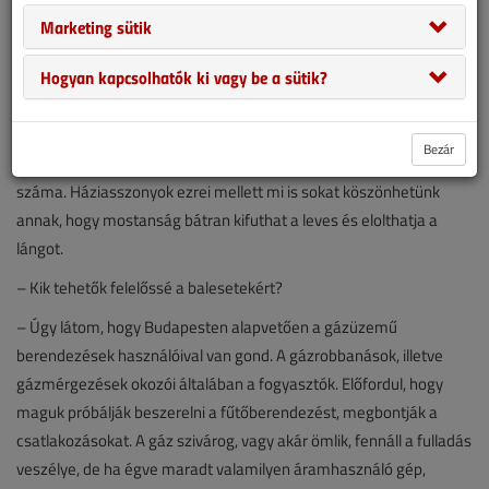
Marketing sütik
– Ezredes úr, valóban több a baleset?
Hogyan kapcsolhatók ki vagy be a sütik?
– Állítom, hogy nem. Manapság az új, modern gázkészülékek
meglehetősen nagy biztonságot nyújtanak. Az őrlángos, de még
Bezár
inkább az ionizációs cirkók, a tűzhelyek miatt csökkent a balesetek
száma. Háziasszonyok ezrei mellett mi is sokat köszönhetünk
annak, hogy mostanság bátran kifuthat a leves és elolthatja a
lángot.
– Kik tehetők felelőssé a balesetekért?
– Úgy látom, hogy Budapesten alapvetően a gázüzemű
berendezések használóival van gond. A gázrobbanások, illetve
gázmérgezések okozói általában a fogyasztók. Előfordul, hogy
maguk próbálják beszerelni a fűtőberendezést, megbontják a
csatlakozásokat. A gáz szivárog, vagy akár ömlik, fennáll a fulladás
veszélye, de ha égve maradt valamilyen áramhasználó gép,