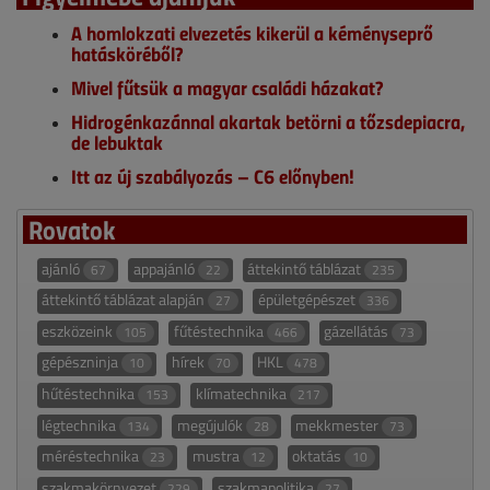
A homlokzati elvezetés kikerül a kéményseprő
hatásköréből?
Mivel fűtsük a magyar családi házakat?
Hidrogénkazánnal akartak betörni a tőzsdepiacra,
de lebuktak
Itt az új szabályozás – C6 előnyben!
Rovatok
ajánló
appajánló
áttekintő táblázat
67
22
235
áttekintő táblázat alapján
épületgépészet
27
336
eszközeink
fűtéstechnika
gázellátás
105
466
73
gépészninja
hírek
HKL
10
70
478
hűtéstechnika
klímatechnika
153
217
légtechnika
megújulók
mekkmester
134
28
73
méréstechnika
mustra
oktatás
23
12
10
szakmakörnyezet
szakmapolitika
229
27