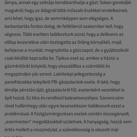
lámpa, annak egy szikrája berobbanthatja a gázt. Sokan gondolják
magukról, hogy az átlagnál több műszaki érzékkel rendelkeznek,
ami lehet, hogy igaz, de semmiképpen sem elégséges. A
karbantartás fontos dolog, de feltétlenül szakember kell, hogy
végezze. Több esetben találkoztunk azzal, hogy a delikvens az
előlap leszerelése után tisztogatta az őrláng környékét, majd
befejezve a munkát, megnyitotta a gázcsapot, de a gyújtószikrát
csak később kapcsolta be. Tipikus eset az, amikor a háziúr a
gázmérőórát bütyköli, hogy visszaállítsa a számlálót és
megspóroljon pár ezrest. Lakótelepi jellegzetesség a
panelházakba telepített PB-gázpalackok esete. A lakó, hogy
kímélje pénztárcáját, gázpalackról fűt, esetenként vezetéket is
épít hozzá. Ez tilos és rendkívül balesetveszélyes. Szerencsére
rövid hullámhegy után egyre kevesebbszer találkozunk ezzel a
problémával. A füstgázmérgezéses esetek szintén összegányolt,
„ezermesteri” megoldásokból születnek. A hanyagság, hozzá nem
értés mellett a rosszindulat, a szándékosság is okozott már