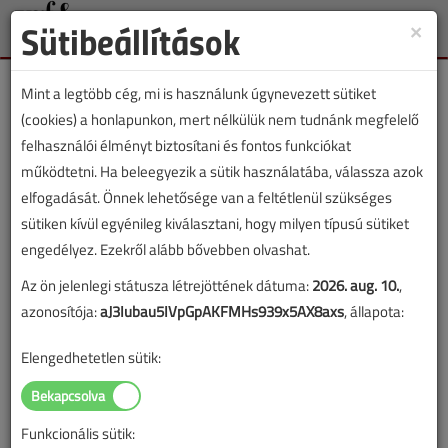
Sütibeállítások
×
Toggle
naviga
Mint a legtöbb cég, mi is használunk úgynevezett sütiket
(cookies) a honlapunkon, mert nélkülük nem tudnánk megfelelő
felhasználói élményt biztosítani és fontos funkciókat
működtetni. Ha beleegyezik a sütik használatába, válassza azok
Lapszám:
elfogadását. Önnek lehetősége van a feltétlenül szükséges
sütiken kívül egyénileg kiválasztani, hogy milyen típusú sütiket
TARTALOM
engedélyez. Ezekről alább bővebben olvashat.
Gáz van?
Az ön jelenlegi státusza létrejöttének dátuma:
2026. aug. 10.
,
azonosítója:
aJ3Iubau5IVpGpAKFMHs939x5AX8axs
, állapota:
2002/3. lapszám
|
Veresegyházi Béla
|
11 066 |
Elengedhetetlen sütik:
Figylem! Ez a cikk 24 éve frissült utoljára. A benne szereplő
információk mára aktualitásukat veszíthették, valamint a tartalom
Funkcionális sütik: