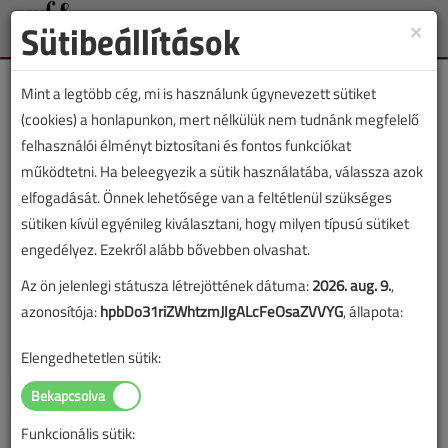
Sütibeállítások
×
Toggle
naviga
Mint a legtöbb cég, mi is használunk úgynevezett sütiket
(cookies) a honlapunkon, mert nélkülük nem tudnánk megfelelő
felhasználói élményt biztosítani és fontos funkciókat
működtetni. Ha beleegyezik a sütik használatába, válassza azok
Lapszám:
elfogadását. Önnek lehetősége van a feltétlenül szükséges
sütiken kívül egyénileg kiválasztani, hogy milyen típusú sütiket
TARTALOM
engedélyez. Ezekről alább bővebben olvashat.
A meós szemével látó
Az ön jelenlegi státusza létrejöttének dátuma:
2026. aug. 9.
,
azonosítója:
hpbDo31riZWhtzmJIgALcFeOsaZVVYG
, állapota:
vállalkozó
Elengedhetetlen sütik:
2002/3. lapszám
|
Veresegyházi Béla
|
3037 |
Funkcionális sütik:
Figylem! Ez a cikk 24 éve frissült utoljára. A benne szereplő