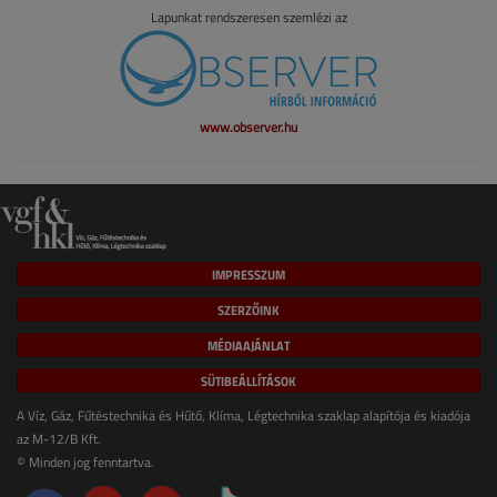
Lapunkat rendszeresen szemlézi az
www.observer.hu
IMPRESSZUM
SZERZŐINK
MÉDIAAJÁNLAT
SÜTIBEÁLLÍTÁSOK
A Víz, Gáz, Fűtéstechnika és Hűtő, Klíma, Légtechnika szaklap alapítója és kiadója
az M-12/B Kft.
© Minden jog fenntartva.