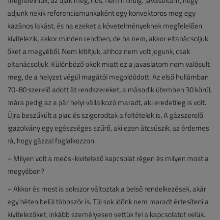
megfelelniük, az újak meg, nos, nem mindig. Javasoltam, hogy
adjunk nekik referenciamunkaként egy konvektoros meg egy
kazános lakást, és ha ezeket a követelményeknek megfelelően
kivitelezik, akkor minden rendben, de ha nem, akkor eltanácsoljuk
őket a megyéből. Nem kitiltjuk, ahhoz nem volt jogunk, csak
eltanácsoljuk. Különböző okok miatt ez a javaslatom nem valósult
meg, de a helyzet végül magától megoldódott. Az első hullámban
70-80 szerelő adott át rendszereket, a második ütemben 30 körül,
mára pedig az a pár helyi vállalkozó maradt, aki eredetileg is volt.
Újra beszűkült a piac és szigorodtak a feltételek is. A gázszerelő
igazolvány egy egészséges szűrő, aki ezen átcsúszik, az érdemes
rá, hogy gázzal foglalkozzon.
– Milyen volt a meós-kivitelező kapcsolat régen és milyen most a
megyében?
– Akkor és most is sokszor változtak a belső rendelkezések, akár
egy héten belül többször is. Túl sok időnk nem maradt értesíteni a
kivitelezőket, inkább személyesen vettük fel a kapcsolatot velük.