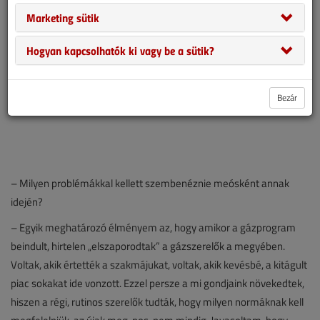
Marketing sütik
Hogyan kapcsolhatók ki vagy be a sütik?
Bezár
– Milyen problémákkal kellett szembenéznie meósként annak
idején?
– Egyik meghatározó élményem az, hogy amikor a gázprogram
beindult, hirtelen „elszaporodtak” a gázszerelők a megyében.
Voltak, akik értették a szakmájukat, voltak, akik kevésbé, a kitágult
piac sokakat ide vonzott. Ezzel persze a mi gondjaink növekedtek,
hiszen a régi, rutinos szerelők tudták, hogy milyen normáknak kell