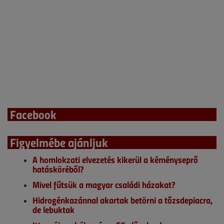
Facebook
Figyelmébe ajánljuk
A homlokzati elvezetés kikerül a kéményseprő
hatásköréből?
Mivel fűtsük a magyar családi házakat?
Hidrogénkazánnal akartak betörni a tőzsdepiacra,
de lebuktak