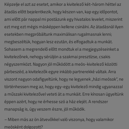
Képzelje el azt az esetet, amikor a kivitelező két-három héttel az
átadás előtt bejelentkezik, hogy készen van, kap egy időpontot,
ami előtt pár nappal mi postázunk egy hivatalos levelet, miszerint
ezt meg ezt mégis másképpen kellene csinálni. Az átadásnál ilyen
esetekben megpróbáltunk maximálisan rugalmasnak lenni;
megbeszéltük, hogyan lesz ezután, és elfogadtuk a munkát.
Sohasem a megrendelő előtt mondtuk el a megjegyzéseinket a
kivitelezőnek, nehogy sérüljön a szakmai presztízse, csakis
négyszemközt. Nagyon jól működött a meós-kivitelező közötti
párbeszéd, a kivitelezők egyre inkább partnerekké váltak. Arra
viszont nagyon odafigyeltünk, hogy ne legyenek „házi meósok”, ne
történhessen meg az, hogy egy-egy kivitelező mindig ugyanazzal
a műszaki kivitelezővel veteti át a munkáit. Erre kínosan ügyeltünk
éppen azért, hogy ne érhesse szó a ház elejét. A rendszer
manapság is, úgy veszem észre, jól működik.
– Miben más az ön átvevőkkel való viszonya, hogy valamikor
meósként dolgozott?