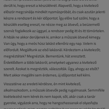
derült ki, hogy ereszt a készüléknél. Alapvető, hogy a kivitelező
először megcsinálja mindkét nyomáspróbát, és csak azután jelenti
készre a rendszert és kér időpontot. Így előre tud szólni, hogy a
készülék esetleg ereszt, ne nézze meg az átvevő, a beüzemelő
szervíz foglalkozik az üggyel, a rendszer pedig itt és itt tömörtelen.
A hibák ne akkor derüljenek ki, amikor a műszaki átvevő kimegy.
Van úgy, hogy a meós húsz lakást ellenőriz egy nap. Velem is
előfordult. Megálltunk az első lakásnál. Kérdeztem a kivitelezőt;
megnéztétek? Megnéztük. Bementünk, hát eresztett.
Érdeklődtem a többi lakásról, amelyeket ugyanez a kivitelező
szerelt. Azokat is megnézték, válaszolták. Úgy, ahogy az elsőt?
Mert akkor megállni sem érdemes, új időpontot kell kiírni.
Visszatérve az eredeti kérdésre, én mint kivitelező,
alkalmazkodom, a műszaki átvevők pedig rugalmasak. Semmiféle
kivételezést nem kérek és nem kapok, sőt, akár csak a tanár
gyereke, vigyázok arra, hogy ne hangozhassanak el olyasfajta