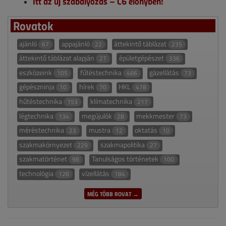
Itt az új szabályozás – C6 előnyben!
Rovatok
ajánló
appajánló
áttekintő táblázat
67
22
235
áttekintő táblázat alapján
épületgépészet
27
336
eszközeink
fűtéstechnika
gázellátás
105
466
73
gépészninja
hírek
HKL
10
70
478
hűtéstechnika
klímatechnika
153
217
légtechnika
megújulók
mekkmester
134
28
73
méréstechnika
mustra
oktatás
23
12
10
szakmakörnyezet
szakmapolitika
229
27
szakmatörténet
Tanulságos történetek
98
100
technológia
vízellátás
128
184
MÉG TÖBB ROVAT →