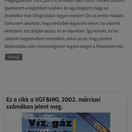
megjegyzések, mint „pont te próbálsz ilyen rossz munkát átadni!?”
Igyekszem a legjobbat nyújtani, és úgy dolgozni, hogy az
átvételkor már kifogástalan legyen minden. De az ember hibázik.
Soha nem akartam, hogy elnézőek legyenek velem, ha valamit
elnéztem, azt dobják vissza, és én kijavítom. Így korrekt, és ha
valamit megtanultam meósként, akkor az az, hogy pontos
tájékozódás után tisztességesen tegyek eleget a feladataimnak.
Interjú
Ez a cikk a VGF&HKL 2002. márciusi
számában jelent meg.