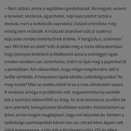
– Nem abban, amire a legtöbben gondolnának. Bemegyek, viszem
a terveket, kérdezek, egyeztetek, napi kapcsolatot tartok a
meóval, mert a kivitelezők naprakész, írásbeli értesítése még
mindig nem működik. A műszaki átvevővel való jó szakmai
kapcsolat minden kivitelezőnek érdeke. A hangsúly a „szakmain”
van. Mit értek ez alatt? Volt rá példa még a meós időszakomban,
hogy bizonyos kivitelező próbálkozott azzal a szöveggel: úgyis
minden rendben van, ismerhetsz, miért ne írjuk meg a papírokat itt
a parkolóban. Azt válaszoltam, hogy mégis megnézném, lett is
belőle sértődés. A helyszínen újabb kérdés: szilárdsági próba? Az
meg minek? Más se szokta nézni! Ki az a más, kérdeztem vissza.
A rendszer amúgy is problémás volt, negyvenméternyi vezeték
jött a nyomáscsökkentőtől az óráig. Az árok betakarva, az előre be
nem jelentett, behegesztett bővítőidom szintén. Kitakartattam az
árkot, amire megint megkaptam, hogy mit képzelek én. Kértem a
szilárdsági nyomáspróbát három bar-on, mit ad isten, éppen volt
náluk kompresszor, aztán jött a tömörségi próba. Ott és akkor