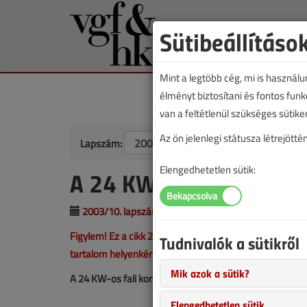
Sütibeállításo
Mint a legtöbb cég, mi is használ
élményt biztosítani és fontos fun
van a feltétlenül szükséges sütike
Az ön jelenlegi státusza létrejöt
Lapszám:
Elengedhetetlen sütik:
A 24 KW-os fali konden
2003/10. lapszám
|
VGF&HKL online |
22 456 |
Figylem! Ez a cikk 23 éve frissült utoljára. A benne sze
Tudnivalók a sütikről
tartalom helyenként hiányos lehet (képek, táblázatok st
Mik azok a sütik?
A 24 KW-os fali kondenzációs kazánok cikkünkről bőveb
Elengedhetetlen sütik