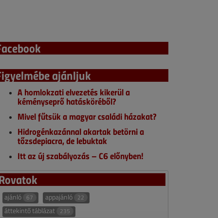
Facebook
Figyelmébe ajánljuk
A homlokzati elvezetés kikerül a
kéményseprő hatásköréből?
Mivel fűtsük a magyar családi házakat?
Hidrogénkazánnal akartak betörni a
tőzsdepiacra, de lebuktak
Itt az új szabályozás – C6 előnyben!
Rovatok
ajánló
appajánló
67
22
áttekintő táblázat
235