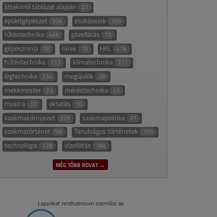
áttekintő táblázat alapján
27
épületgépészet
eszközeink
336
105
fűtéstechnika
gázellátás
466
73
gépészninja
hírek
HKL
10
70
478
hűtéstechnika
klímatechnika
153
217
légtechnika
megújulók
134
28
mekkmester
méréstechnika
73
23
mustra
oktatás
12
10
szakmakörnyezet
szakmapolitika
229
27
szakmatörténet
Tanulságos történetek
98
100
technológia
vízellátás
128
184
MÉG TÖBB ROVAT →
Lapunkat rendszeresen szemlézi az