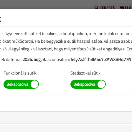
KERESÉS
ELŐ
k
unk úgynevezett sütiket (cookies) a honlapunkon, mert nélkülük nem tud
kciókat működtetni. Ha beleegyezik a sütik használatába, válassza azok
n kívül egyénileg kiválasztani, hogy milyen típusú sütiket engedélyez. E
tének dátuma:
2026. aug. 9.
, azonosítója:
54y7zZfTh3MnuYiZAWXBHq77N
TARTALOM
Funkcionális sütik:
Statisztikai sütik:
zációs kazánok
replő információk mára aktualitásukat veszíthették, valamint a
b.).
ben olvashat, ha rákattint a címre.