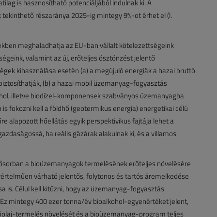
ilag is hasznosítható potenciáljából indulnak ki. A
tekinthető részaránya 2025-ig mintegy 9%-ot érhet el (l.
ékben meghaladhatja az EU-ban vállalt kötelezettségeink
őségeink, valamint az új, erőteljes ösztönzést jelentő
ségek kihasználása esetén (a) a megújuló energiák a hazai bruttó
iztosíthatják, (b) a hazai mobil üzemanyag-fogyasztás
ohol, illetve biodízel-komponensek szabványos üzemanyagba
is fokozni kell a földhő (geotermikus energia) energetikai célú
re alapozott hőellátás egyik perspektivikus fajtája lehet a
azdaságossá, ha reális gázárak alakulnak ki, és a villamos
elsősorban a bioüzemanyagok termelésének erőteljes növelésére
 egyértelműen várható jelentős, folytonos és tartós áremelkedése
a is. Célul kell kitűzni, hogy az üzemanyag-fogyasztás
Ez mintegy 400 ezer tonna/év bioalkohol-egyenértéket jelent,
orgóolaj-termelés növelését és a bioüzemanyag-program teljes