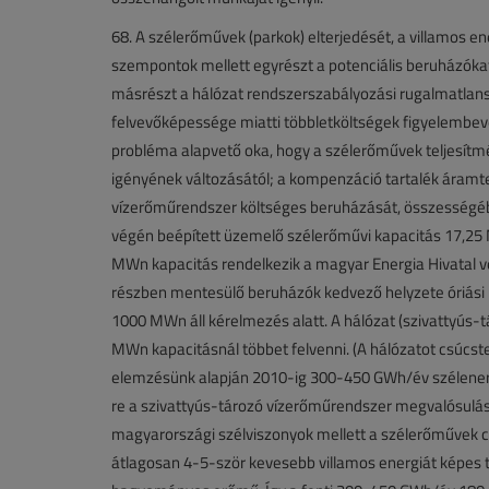
68. A szélerőművek (parkok) elterjedését, a villamos 
szempontok mellett egyrészt a potenciális beruházókat
másrészt a hálózat rendszerszabályozási rugalmatlans
felvevőképessége miatti többletköltségek figyelembevé
probléma alapvető oka, hogy a szélerőművek teljesítmén
igényének változásától; a kompenzáció tartalék áramter
vízerőműrendszer költséges beruházását, összességébe
végén beépített üzemelő szélerőművi kapacitás 17,25 
MWn kapacitás rendelkezik a magyar Energia Hivatal vé
részben mentesülő beruházók kedvező helyzete óriási l
1000 MWn áll kérelmezés alatt. A hálózat (szivattyús-
MWn kapacitásnál többet felvenni. (A hálózatot csúcst
elemzésünk alapján 2010-ig 300-450 GWh/év szélenerg
re a szivattyús-tározó vízerőműrendszer megvalósulása
magyarországi szélviszonyok mellett a szélerőművek 
átlagosan 4-5-ször kevesebb villamos energiát képes t