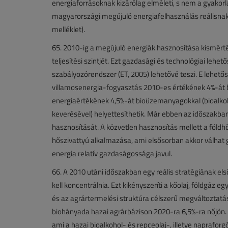
energiaforrásoknak kizárólag elméleti, s nem a gyakorlat
magyarországi megújuló energiafelhasználás reálisnak 
melléklet).
65. 2010-ig a megújuló energiák hasznosítása kismért
teljesítési szintjét. Ezt gazdasági és technológiai lehet
szabályozórendszer (ET, 2005) lehetővé teszi. E lehető
villamosenergia-fogyasztás 2010-es értékének 4%-át b
energiaértékének 4,5%-át bioüzemanyagokkal (bioalk
keverésével) helyettesíthetik. Már ebben az időszakban 
hasznosítását. A közvetlen hasznosítás mellett a földhő
hőszivattyú alkalmazása, ami elsősorban akkor válhat g
energia relatív gazdaságossága javul.
66. A 2010 utáni időszakban egy reális stratégiának 
kell koncentrálnia. Ezt kikényszeríti a kőolaj, földgáz
és az agrártermelési struktúra célszerű megváltoztatás
biohányada hazai agrárbázison 2020-ra 6,5%-ra nőjön. 
ami a hazai bioalkohol- és repceolaj-, illetve napraf