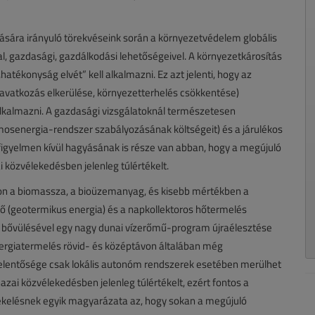
ására irányuló törekvéseink során a környezetvédelem globális
al, gazdasági, gazdálkodási lehetőségeivel. A környezetkárosítás
tékonyság elvét” kell alkalmazni. Ez azt jelenti, hogy az
eavatkozás elkerülése, környezetterhelés csökkentése)
 alkalmazni. A gazdasági vizsgálatoknál természetesen
llamosenergia-rendszer szabályozásának költségeit) és a járulékos
 figyelmen kívül hagyásának is része van abban, hogy a megújuló
 közvélekedésben jelenleg túlértékelt.
on a biomassza, a bioüzemanyag, és kisebb mértékben a
dhő (geotermikus energia) és a napkollektoros hőtermelés
ő bővülésével egy nagy dunai vízerőmű-program újraélesztése
ergiatermelés rövid- és középtávon általában még
lentősége csak lokális autonóm rendszerek esetében merülhet
azai közvélekedésben jelenleg túlértékelt, ezért fontos a
rtékelésnek egyik magyarázata az, hogy sokan a megújuló