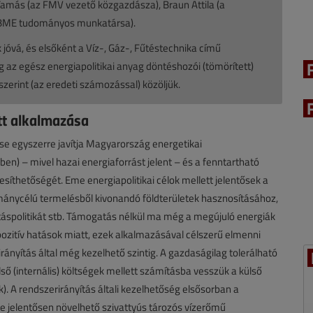
 Tamás (az FMV vezető közgazdásza), Braun Attila (a
a BME tudományos munkatársa).
jóvá, és elsőként a Víz-, Gáz-, Fűtéstechnika című
g az egész energiapolitikai anyag döntéshozói (tömörített)
zerint (az eredeti számozással) közöljük.
tt alkalmazása
e egyszerre javítja Magyarország energetikai
en) – mivel hazai energiaforrást jelent – és a fenntartható
jesíthetőségét. Eme energiapolitikai célok mellett jelentősek a
armánycélú termelésből kivonandó földterületek hasznosításához,
tatáspolitikát stb. Támogatás nélkül ma még a megújuló energiák
ozitív hatások miatt, ezek alkalmazásával célszerű elmenni
ányítás által még kezelhető szintig. A gazdaságilag tolerálható
ső (internális) költségek mellett számításba vesszük a külső
etek). A rendszerirányítás általi kezelhetőség elsősorban a
e jelentősen növelhető szivattyús tározós vízerőmű