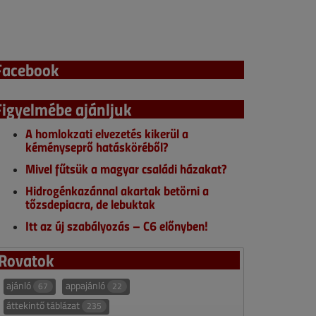
Facebook
Figyelmébe ajánljuk
A homlokzati elvezetés kikerül a
kéményseprő hatásköréből?
Mivel fűtsük a magyar családi házakat?
Hidrogénkazánnal akartak betörni a
tőzsdepiacra, de lebuktak
Itt az új szabályozás – C6 előnyben!
Rovatok
ajánló
appajánló
67
22
áttekintő táblázat
235