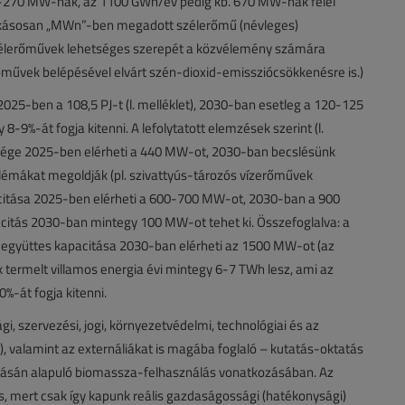
-270 MW-nak, az 1100 GWh/év pedig kb. 670 MW-nak felel
okásosan „MWn”-ben megadott szélerőmű (névleges)
 szélerőművek lehetséges szerepét a közvélemény számára
rőművek belépésével elvárt szén-dioxid-emissziócsökkenésre is.)
2025-ben a 108,5 PJ-t (l. melléklet), 2030-ban esetleg a 120-125
8-9%-át fogja kitenni. A lefolytatott elemzések szerint (l.
sége 2025-ben elérheti a 440 MW-ot, 2030-ban becslésünk
lémákat megoldják (pl. szivattyús-tározós vízerőművek
citása 2025-ben elérheti a 600-700 MW-ot, 2030-ban a 900
itás 2030-ban mintegy 100 MW-ot tehet ki. Összefoglalva: a
 együttes kapacitása 2030-ban elérheti az 1500 MW-ot (az
 termelt villamos energia évi mintegy 6-7 TWh lesz, ami az
%-át fogja kitenni.
i, szervezési, jogi, környezetvédelmi, technológiai és az
t), valamint az externáliákat is magába foglaló – kutatás-oktatás
zásán alapuló biomassza-felhasználás vonatkozásában. Az
s, mert csak így kapunk reális gazdaságossági (hatékonysági)