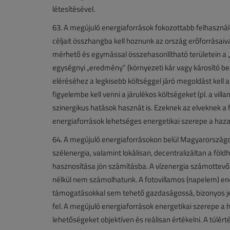
létesítésével.
63. A megújuló energiaforrások fokozottabb felhasznál
céljait összhangba kell hoznunk az ország erőforrásaiv
mérhető és egymással összehasonlítható területein a „ha
egységnyi „eredmény” (környezeti kár vagy károsító b
eléréséhez a legkisebb költséggel járó megoldást kell
figyelembe kell venni a járulékos költségeket (pl. a vi
szinergikus hatások hasznát is. Ezeknek az elveknek a
energiaforrások lehetséges energetikai szerepe a hazai
64. A megújuló energiaforrásokon belül Magyarország
szélenergia, valamint lokálisan, decentralizáltan a föl
hasznosítása jön számításba. A vízenergia számottev
nélkül nem számolhatunk. A fotovillamos (napelem) en
támogatásokkal sem tehető gazdaságossá, bizonyos je
fel. A megújuló energiaforrások energetikai szerepe a h
lehetőségeket objektíven és reálisan értékelni. A túlé