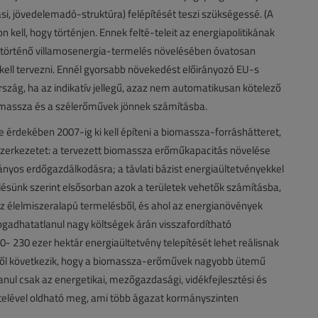
si, jövedelemadó-struktúra) felépítését teszi szükségessé. (A
ell, hogy történjen. Ennek felté-teleit az energiapolitikának
ól történő villamosenergia-termelés növelésében óvatosan
ll tervezni. Ennél gyorsabb növekedést előirányozó EU-s
ország, ha az indikatív jellegű, azaz nem automatikusan kötelező
omassza és a szélerőművek jönnek számításba.
érdekében 2007-ig ki kell építeni a biomassza-forráshátteret,
 szerkezetet: a tervezett biomassza erőműkapacitás növelése
yos erdőgazdálkodásra; a távlati bázist energiaültetvényekkel
élésünk szerint elsősorban azok a területek vehetők számításba,
z élelmiszeralapú termelésből, és ahol az energianövények
ogadhatatlanul nagy költségek árán visszafordítható
- 230 ezer hektár energiaültetvény telepítését lehet reálisnak
tiekből következik, hogy a biomassza-erőművek nagyobb ütemű
nul csak az energetikai, mezőgazdasági, vidékfejlesztési és
elével oldható meg, ami több ágazat kormányszinten