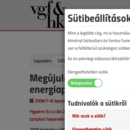
Sütibeállításo
Mint a legtöbb cég, mi is használ
élményt biztosítani és fontos fun
van a feltétlenül szükséges sütike
Az ön jelenlegi státusza létrejöt
Lapszám:
Elengedhetetlen sütik:
Megújuló energiák – jó
energiapolitika szakma
2006/7-8. lapszám
Tudnivalók a sütikről
|
Prof. Dr. Giber János
Dob
Figylem! Ez a cikk 20 éve frissült utoljára. A benne sze
Mik azok a sütik?
tartalom helyenként hiányos lehet (képek, táblázatok st
Elengedhetetlen sütik
2005 közepén a GKM (Gazdasági és Közlekedési Miniszté