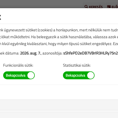
KERESÉS
ELŐ
k
unk úgynevezett sütiket (cookies) a honlapunkon, mert nélkülük nem tud
kciókat működtetni. Ha beleegyezik a sütik használatába, válassza azok
n kívül egyénileg kiválasztani, hogy milyen típusú sütiket engedélyez. E
tének dátuma:
2026. aug. 7.
, azonosítója:
sShfePD2eDB7VBrIR3HLRy75n
TARTALOM
Funkcionális sütik:
Statisztikai sütik:
váhagyták az
i anyagait
os Gábor
|
25 338 |
replő információk mára aktualitásukat veszíthették, valamint a
b.).
rium) az energiapolitika 17 területén hozott létre szakmai