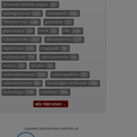
áttekintő táblázat alapján
27
épületgépészet
eszközeink
336
105
fűtéstechnika
gázellátás
466
73
gépészninja
hírek
HKL
10
70
478
hűtéstechnika
klímatechnika
153
217
légtechnika
megújulók
134
28
mekkmester
méréstechnika
73
23
mustra
oktatás
12
10
szakmakörnyezet
szakmapolitika
229
27
szakmatörténet
Tanulságos történetek
98
100
technológia
vízellátás
128
184
MÉG TÖBB ROVAT →
Lapunkat rendszeresen szemlézi az