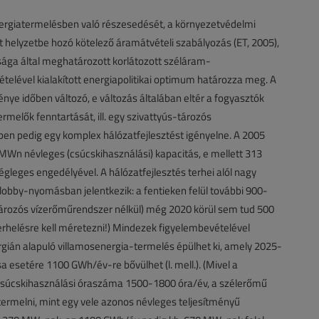
energiatermelésben való részesedését, a környezetvédelmi
 helyzetbe hozó kötelező áramátvételi szabályozás (ET, 2005),
ága által meghatározott korlátozott széláram-
telével kialakított energiapolitikai optimum határozza meg. A
ye időben változó, e változás általában eltér a fogyasztók
melők fenntartását, ill. egy szivattyús-tározós
n pedig egy komplex hálózatfejlesztést igényelne. A 2005
MWn névleges (csúcskihasználási) kapacitás, e mellett 313
gleges engedélyével. A hálózatfejlesztés terhei alól nagy
obby-nyomásban jelentkezik: a fentieken felül további 900-
tározós vízerőműrendszer nélkül) még 2020 körül sem tud 500
erhelésre kell méretezni!) Mindezek figyelembevételével
ián alapuló villamosenergia-termelés épülhet ki, amely 2025-
 esetére 1100 GWh/év-re bővülhet (l. mell.). (Mivel a
csúcskihasználási óraszáma 1500-1800 óra/év, a szélerőmű
ermelni, mint egy vele azonos névleges teljesítményű