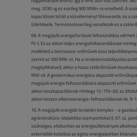
hagyományos erőmű. Így a fenti 300-450 GWh/év 180
meg. 2030-ig ez esetleg 900 MWn-ra emelhető. A sz
kapacitások tehát a közvéleményt félrevezetik, és a
túlértékelik. Természetszerűleg vonatkozik ez a széle
69. A megújuló energiaforrások felhasználása elérheti 
PJ-t. Ez az akkori teljes energiafelhasználásnak mintegy 
melléklet) a biomassza-erőművek össz teljesítőképes
szerint az 500 MW-ot. Ha a rendszerszabályozási prob
megépítésével), akkor a hazai szélerőművek összkapa
MW-ot. A geotermikus energiára alapozott erőműkapac
megújuló energia felhasználására alapozott erőművek
akkori összkapacitásnak mintegy 12-15%-át), az általuk
akkori összes villamosenergia-felhasználásnak kb. 9-10
70. A megújuló energiák területén komplex – a gazdaság
agrárstruktúra-átalakítási szempontokat (l. 67. sz. pon
szükséges, elsősorban az energiaültetvények alkalma
externáliák kutatása az egész energiaiparban kívánato