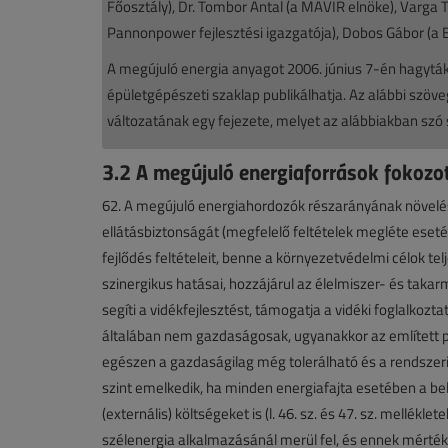
Főosztály), Dr. Tombor Antal (a MAVIR elnöke), Varga
Pannonpower fejlesztési igazgatója), Dobos Gábor (
A megújuló energia anyagot 2006. június 7-én hagyták 
épületgépészeti szaklap publikálhatja. Az alábbi szöve
változatának egy fejezete, melyet az alábbiakban szó s
3.2 A megújuló energiaforrások fokozo
62. A megújuló energiahordozók részarányának növelés
ellátásbiztonságát (megfelelő feltételek megléte esetéb
fejlődés feltételeit, benne a környezetvédelmi célok tel
szinergikus hatásai, hozzájárul az élelmiszer- és tak
segíti a vidékfejlesztést, támogatja a vidéki foglalkoz
általában nem gazdaságosak, ugyanakkor az említett p
egészen a gazdaságilag még tolerálható és a rendszerir
szint emelkedik, ha minden energiafajta esetében a bel
(externális) költségeket is (l. 46. sz. és 47. sz. mellékl
szélenergia alkalmazásánál merül fel, és ennek mérték