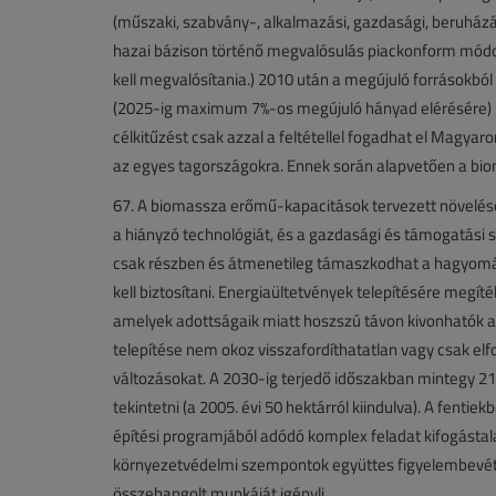
(műszaki, szabvány-, alkalmazási, gazdasági, beruházá
hazai bázison történő megvalósulás piackonform módon k
kell megvalósítania.) 2010 után a megújuló forrásokb
(2025-ig maximum 7%-os megújuló hányad elérésére) ke
célkitűzést csak azzal a feltétellel fogadhat el Magyar
az egyes tagországokra. Ennek során alapvetően a bi
67. A biomassza erőmű-kapacitások tervezett növelése 
a hiányzó technológiát, és a gazdasági és támogatási
csak részben és átmenetileg támaszkodhat a hagyomán
kell biztosítani. Energiaültetvények telepítésére megít
amelyek adottságaik miatt hoszszú távon kivonhatók a
telepítése nem okoz visszafordíthatatlan vagy csak elf
változásokat. A 2030-ig terjedő időszakban mintegy 210
tekintetni (a 2005. évi 50 hektárról kiindulva). A fen
építési programjából adódó komplex feladat kifogástala
környezetvédelmi szempontok együttes figyelembevét
összehangolt munkáját igényli.