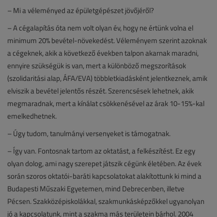
– Mi a véleményed az épületgépészet jövőjéről?
– A cégalapítás óta nem volt olyan év, hogy ne értünk volna el
minimum 20% bevétel-növekedést. Véleményem szerint azoknak
a cégeknek, akik a következő években talpon akarnak maradni,
ennyire szükségük is van, mert a különböző megszorítások
(szolidaritási alap, ÁFA/EVA) többletkiadásként jelentkeznek, amik
elviszik a bevétel jelentős részét. Szerencsések lehetnek, akik
megmaradnak, mert a kínálat csökkenésével az árak 10-15%-kal
emelkedhetnek.
– Úgy tudom, tanulmányi versenyeket is támogatnak.
– Így van. Fontosnak tartom az oktatást, a felkészítést. Ez egy
olyan dolog, ami nagy szerepet játszik cégünk életében. Az évek
során szoros oktatói-baráti kapcsolatokat alakítottunk ki mind a
Budapesti Műszaki Egyetemen, mind Debrecenben, illetve
Pécsen. Szakközépiskolákkal, szakmunkásképzőkkel ugyanolyan
jó a kapcsolatunk, mint a szakma más területein bárhol. 2004