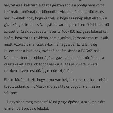
helyzet és el kell zárni a gázt. Egészen eddig a pontig nem volt a
lakóknak problémája az időponttal. Akkor aztán felhördültek, és
nekünk estek, hogy hogy képzeljük, hogy az ünnep alatt elzárjuk a
gázt. Kényes téma ez. Az egyik bulvármagazin is említést tett erről
az esetről. Csak Budapesten évente 100-150 ház gázellátását kell
lezárni hoszszabb-rövidebb időre a javítási, karbantartási munkák
miatt. Azokat is már csak akkor, ha nagy a baj. Ez télen elég
kellemetlen a lakóknak, továbbá bevételkiesés a FŐGÁZ-nak.
Német partnerünk újdonságával gáz alatt lehet tömörré tenni a
vezetékeket. Ezzel olcsóbbá válik a javítás és ⅓-ára, ¼-ére
csökken a szerelési idő. Így mindenki jól jár.
Elveim közé tartozik, hogy akkor van helyünk a piacon, ha az elsők
között tudunk lenni. Mások morzsáit felcsipegetni nem az én
stílusom.
– Hogy oldod meg mindezt? Mindig egy lépéssel a szakma előtt
járni embert próbáló feladat.