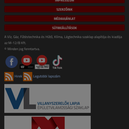
SZERZŐINK
MÉDIAAJÁNLAT
SÜTIBEÁLLÍTÁSOK
A Víz, Gáz, Fűtéstechnika és Hűtő, Klíma, Légtechnika szaklap alapítója és kiadója
az M-12/B Kft.
© Minden jog fenntartva.
Hírek
Legutóbbi lapszám