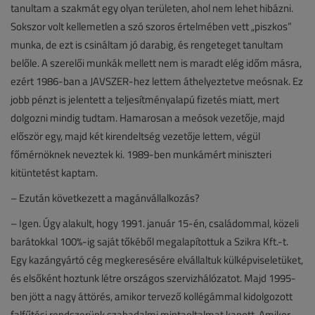
tanultam a szakmát egy olyan területen, ahol nem lehet hibázni.
Sokszor volt kellemetlen a szó szoros értelmében vett „piszkos”
munka, de ezt is csináltam jó darabig, és rengeteget tanultam
belőle. A szerelői munkák mellett nem is maradt elég időm másra,
ezért 1986-ban a JAVSZER-hez lettem áthelyeztetve meósnak. Ez
jobb pénzt is jelentett a teljesítményalapú fizetés miatt, mert
dolgozni mindig tudtam. Hamarosan a meósok vezetője, majd
először egy, majd két kirendeltség vezetője lettem, végül
főmérnöknek neveztek ki. 1989-ben munkámért miniszteri
kitüntetést kaptam.
– Ezután következett a magánvállalkozás?
– Igen. Úgy alakult, hogy 1991. január 15-én, családommal, közeli
barátokkal 100%-ig saját tőkéből megalapítottuk a Szikra Kft.-t.
Egy kazángyártó cég megkeresésére elvállaltuk külképviseletüket,
és elsőként hoztunk létre országos szervizhálózatot. Majd 1995-
ben jött a nagy áttörés, amikor tervező kollégámmal kidolgozott
falfűtési rendszerünk szabadalmi mintaoltalmat kapott. Amikor