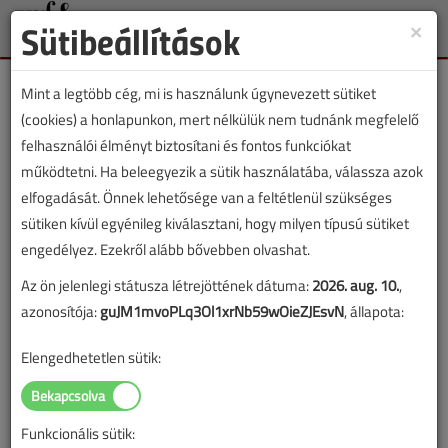
Sütibeállítások
×
Toggle
naviga
Mint a legtöbb cég, mi is használunk úgynevezett sütiket
(cookies) a honlapunkon, mert nélkülük nem tudnánk megfelelő
felhasználói élményt biztosítani és fontos funkciókat
működtetni. Ha beleegyezik a sütik használatába, válassza azok
Lapszám:
elfogadását. Önnek lehetősége van a feltétlenül szükséges
sütiken kívül egyénileg kiválasztani, hogy milyen típusú sütiket
TARTALOM
engedélyez. Ezekről alább bővebben olvashat.
A specialista
Az ön jelenlegi státusza létrejöttének dátuma:
2026. aug. 10.
,
azonosítója:
guJM1mvoPLq3Ol1xrNb59wOieZJEsvN
, állapota:
Arcképek és vélemények
Elengedhetetlen sütik:
2006/7-8. lapszám
|
VGF&HKL online |
35 332 |
Figylem! Ez a cikk 20 éve frissült utoljára. A benne szereplő
Funkcionális sütik:
információk mára aktualitásukat veszíthették, valamint a tartalom