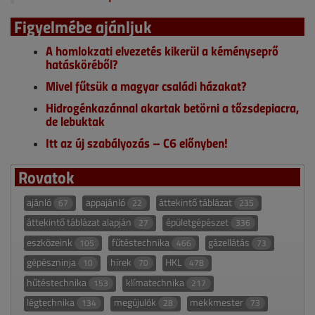
Figyelmébe ajánljuk
A homlokzati elvezetés kikerül a kéményseprő
hatásköréből?
Mivel fűtsük a magyar családi házakat?
Hidrogénkazánnal akartak betörni a tőzsdepiacra,
de lebuktak
Itt az új szabályozás – C6 előnyben!
Rovatok
ajánló
appajánló
áttekintő táblázat
67
22
235
áttekintő táblázat alapján
épületgépészet
27
336
eszközeink
fűtéstechnika
gázellátás
105
466
73
gépészninja
hírek
HKL
10
70
478
hűtéstechnika
klímatechnika
153
217
légtechnika
megújulók
mekkmester
134
28
73