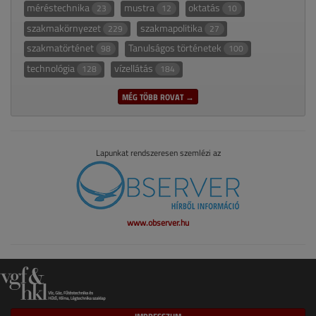
méréstechnika
mustra
oktatás
23
12
10
szakmakörnyezet
szakmapolitika
229
27
szakmatörténet
Tanulságos történetek
98
100
technológia
vízellátás
128
184
MÉG TÖBB ROVAT →
Lapunkat rendszeresen szemlézi az
www.observer.hu
IMPRESSZUM