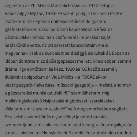
végeztem az Ybl Miklós Műszaki Főiskolán. 1977-78-ig a
Rákosvölgye MgTSz, 1978-79 között pedig a Dél-pesti ÉSzKV
csőfektető részlegében építésvezetőként dolgoztam
gázfektetéseken. Ekkor kerültem kapcsolatba a Fővárosi
Gázművekkel, amikor az a csőfektetési munkákat saját
hatáskörébe vette. Az ott szerzett kapcsolataim ma is
megvannak, csak az évek alatt barátsággá alakultak át. Ebben az
időben döntöttem az épületgépészet mellett. Nincs ebben semmi
drámai. Így döntöttem és kész. 1980 és ´86 között személyi
titkárként dolgoztam dr. Vida Miklós – a FŐGÁZ akkori
vezérigazgató-helyettese, műszaki igazgatója – mellett, ahonnan
a gázszerelési munkákat „felülről” szemlélhettem, míg
mellékfoglalkozású kisiparosként gépészeti szereléseket
vállaltam, ami a szakma „alulról” való megismerésében segített.
Ez a kettős szemlélődés olyan előnyt jelentett tanulás
szempontjából, ami sokaknak nem adatik meg, akár az egyik, akár
a másik oldalon tevékenykednek. Szerelőként autodidakta módon