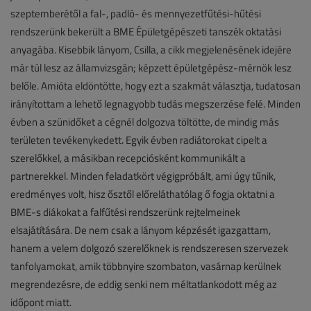
szeptemberétől a fal-, padló- és mennyezetfűtési-hűtési
rendszerünk bekerült a BME Épületgépészeti tanszék oktatási
anyagába. Kisebbik lányom, Csilla, a cikk megjelenésének idejére
már túl lesz az államvizsgán; képzett épületgépész-mérnök lesz
belőle. Amióta eldöntötte, hogy ezt a szakmát választja, tudatosan
irányítottam a lehető legnagyobb tudás megszerzése felé. Minden
évben a szünidőket a cégnél dolgozva töltötte, de mindig más
területen tevékenykedett. Egyik évben radiátorokat cipelt a
szerelőkkel, a másikban recepciósként kommunikált a
partnerekkel. Minden feladatkört végigpróbált, ami úgy tűnik,
eredményes volt, hisz ősztől előreláthatólag ő fogja oktatni a
BME-s diákokat a falfűtési rendszerünk rejtelmeinek
elsajátítására. De nem csak a lányom képzését igazgattam,
hanem a velem dolgozó szerelőknek is rendszeresen szervezek
tanfolyamokat, amik többnyire szombaton, vasárnap kerülnek
megrendezésre, de eddig senki nem méltatlankodott még az
időpont miatt.