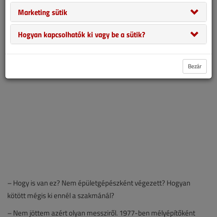
célokat fogalmaz meg, amiket idővel rendre teljesít. Mindezt teszi
Marketing sütik
úgy, hogy eredetileg nem is épületgépész a végzettsége, ám ezt
senki meg nem mondaná róla.
Hogyan kapcsolhatók ki vagy be a sütik?
Bezár
– Hogy is van ez? Nem épületgépészként végezett? Hogyan
kötött mégis ki ennél a szakmánál?
– Nem jöttem azért olyan messziről. 1977-ben mélyépítőként