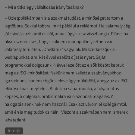
– Mi a titka egy vállalkozás irányításának?
– Üzletpolitikámban is a szakmai tudást, a minőséget tartom a
legtöbbre. Sokkal többre, mint például a reklámot. Ha valamely cég
jól csinálja azt, amit csinál, annak úgyis lesz visszhangja. Pláne, ha
olyan szerencsés, hogy csaknem monopolhelyzetben van
valamely területen. „Önellátók” vagyunk. Mi szerkesztjük a
weblapunkat, ami két évvel ezelőtt díjat is nyert. Saját
programokkal dolgozunk. 4 évvel ezelőtt az elsők között kaptuk
meg az ISO-minősítést. Nekünk nem kellett a szabványokhoz
igazodnunk, hanem cégünk eleve úgy működött, ahogy az az ISO-
előírásoknak megfelelt. A titok a csapatmunka, a folyamatos
képzés, a dolgokra, problémákra való azonnali reagálás. A
halogatás senkinek nem használ. Csak azt várom el kollégáimtól,
amit én is meg tudok csinálni. Viszont a szakmában nem ismerek
lehetetlent.
Interjú