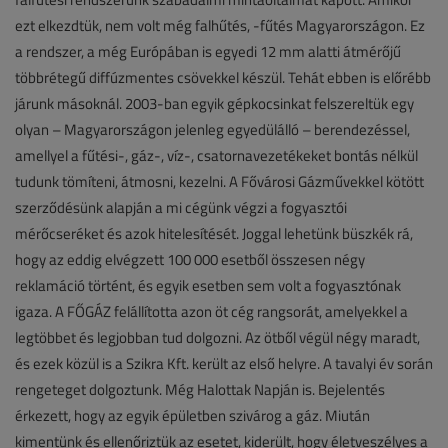
ezt elkezdtük, nem volt még falhűtés, -fűtés Magyarországon. Ez
a rendszer, a még Európában is egyedi 12 mm alatti átmérőjű
többrétegű diffúzmentes csövekkel készül. Tehát ebben is előrébb
járunk másoknál. 2003-ban egyik gépkocsinkat felszereltük egy
olyan – Magyarországon jelenleg egyedülálló – berendezéssel,
amellyel a fűtési-, gáz-, víz-, csatornavezetékeket bontás nélkül
tudunk tömíteni, átmosni, kezelni. A Fővárosi Gázművekkel kötött
szerződésünk alapján a mi cégünk végzi a fogyasztói
mérőcseréket és azok hitelesítését. Joggal lehetünk büszkék rá,
hogy az eddig elvégzett 100 000 esetből összesen négy
reklamáció történt, és egyik esetben sem volt a fogyasztónak
igaza. A FŐGÁZ felállította azon öt cég rangsorát, amelyekkel a
legtöbbet és legjobban tud dolgozni. Az ötből végül négy maradt,
és ezek közül is a Szikra Kft. került az első helyre. A tavalyi év során
rengeteget dolgoztunk. Még Halottak Napján is. Bejelentés
érkezett, hogy az egyik épületben szivárog a gáz. Miután
kimentünk és ellenőriztük az esetet, kiderült, hogy életveszélyes a