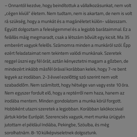
– Onnantól kezdve, hogy beindítottuk a vállalkozásunkat, nem volt
„cégen kívüli” életem. Nem tudtam, nem is akartam, de nem is volt
rá szükség, hogy a munkát és a magánéletet külön- válasszam.
Együtt dolgoztam a feleségemmel és a legjobb barátaimmal. Ez a
felállás máig megmaradt, csak a létszám bővült egy kicsit. Ma 35
emberért vagyok felelős. Számomra minden a munkáról szól. Épp
ezért feladataimat nem tekintem valódi munkának. Szeretek
reggel úszni egy fél órát, aztán kényeztetni magam a gőzben, de
mindezért inkább másfél órával korábban kelek, hogy 7-re bent
legyek az irodában. 2-3 évvel ezelőttig szó szerint nem volt
szabadidőm. Nem számított, hogy hétvége van vagy este 10 óra.
Nem egyszer fordult elő, hogy a reptérről nem haza, hanem az
irodába mentem. Minden gondolatom a munka körül forgott.
Hobbiként utazni szeretek a legjobban. Korábban lakókocsival
jártuk körbe Európát. Szerencsés vagyok, mert munka ürügyén
jutottam el például Indiába, Pekingbe, Szöulba, és még
sorolhatnám. 8-10 külképviseletnek dolgoztunk.