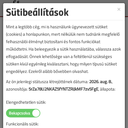
Sütibeállítások
×
Toggle
naviga
Mint a legtöbb cég, mi is használunk úgynevezett sütiket
(cookies) a honlapunkon, mert nélkülük nem tudnánk megfelelő
felhasználói élményt biztosítani és fontos funkciókat
működtetni. Ha beleegyezik a sütik használatába, válassza azok
Lapszám:
elfogadását. Önnek lehetősége van a feltétlenül szükséges
sütiken kívül egyénileg kiválasztani, hogy milyen típusú sütiket
TARTALOM
engedélyez. Ezekről alább bővebben olvashat.
Kedvezményes, 10% adóval
Az ön jelenlegi státusza létrejöttének dátuma:
2026. aug. 8.
,
azonosítója:
5rZa78U2NKAZ5fYNTZRiJkMF7zv5FgE
, állapota:
kifizethető osztalék
Elengedhetetlen sütik:
2006/10. lapszám
|
VGF&HKL online |
20 731 |
Funkcionális sütik:
Figylem! Ez a cikk 20 éve frissült utoljára. A benne szereplő