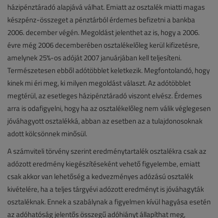
házipénztáradó alapjává válhat. Emiatt az osztalék miatti magas
készpénz-összeget a pénztárból érdemes befizetni a bankba
2006. december végén. Megoldást jelenthet az is, hogy a 2006.
évre még 2006 decemberében osztalékelőleg kerül kifizetésre,
amelynek 25%-os adóját 2007 januárjában kell teljesíteni.
Természetesen ebből adótöbblet keletkezik. Megfontolandó, hogy
kinek mi éri meg, ki milyen megoldást választ. Az adótöbblet
megtérül, az esetleges házipénztáradó viszont elvész. Érdemes
arra is odafigyelni, hogy ha az osztalékelőleg nem válik véglegesen
jóváhagyott osztalékká, abban az esetben az a tulajdonosoknak
adott kölcsönnek minősül.
A számviteli törvény szerint eredménytartalék osztalékra csak az
adózott eredmény kiegészítéseként vehető figyelembe, emiatt
csak akkor van lehetőség a kedvezményes adózású osztalék
kivételére, ha a teljes tárgyévi adózott eredményt is jóváhagyták
osztaléknak. Ennek a szabálynak a figyelmen kívül hagyása esetén
az adóhatóság jelentős összegű adóhiányt állapíthat meg,