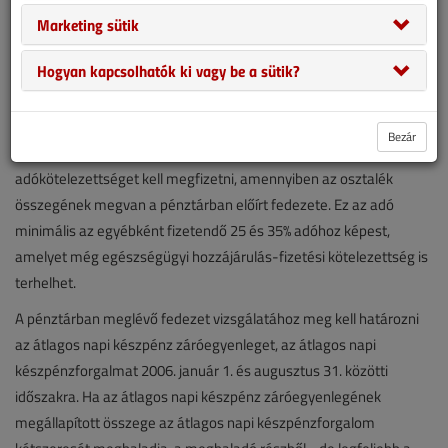
Marketing sütik
Hogyan kapcsolhatók ki vagy be a sütik?
A személyi jövedelemadóról szóló törvény módosítása alapján, a
2006. évi adózott eredmény felosztásakor a számvitelről szóló
törvény szabályai szerint megállapított és jóváhagyott, az
Bezár
eredménytartalék terhére megállapított összege után csak 10%
adókötelezettséget kell megfizetni, amennyiben az osztalék
összegének megvan a pénztárban előírt fedezete. Ez az adó
minimális az egyébként fizetendő 25 és 35% adóhoz képest,
amelyet még egészségügyi hozzájárulás-fizetési kötelezettség is
terhelhet.
A pénztárban meglévő fedezet vizsgálatához meg kell határozni
az átlagos napi készpénz záróegyenleget, az átlagos napi
készpénzforgalmat 2006. január 1. és augusztus 31. közötti
időszakra. Ha az átlagos napi készpénz záróegyenlegének
megállapított összege az átlagos napi készpénzforgalom