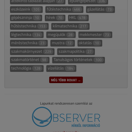
áttekintő táblázat alapján
épületgépészet
27
336
eszközeink
fűtéstechnika
gázellátás
105
466
73
gépészninja
hírek
HKL
10
70
478
hűtéstechnika
klímatechnika
153
217
légtechnika
megújulók
mekkmester
134
28
73
méréstechnika
mustra
oktatás
23
12
10
szakmakörnyezet
szakmapolitika
229
27
szakmatörténet
Tanulságos történetek
98
100
technológia
vízellátás
128
184
MÉG TÖBB ROVAT →
Lapunkat rendszeresen szemlézi az