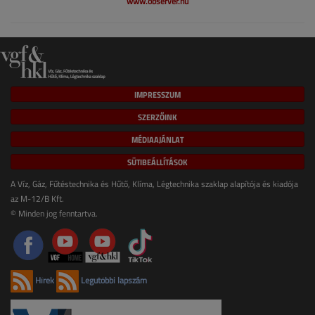
www.observer.hu
IMPRESSZUM
SZERZŐINK
MÉDIAAJÁNLAT
SÜTIBEÁLLÍTÁSOK
A Víz, Gáz, Fűtéstechnika és Hűtő, Klíma, Légtechnika szaklap alapítója és kiadója
az M-12/B Kft.
© Minden jog fenntartva.
Hírek
Legutóbbi lapszám