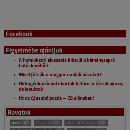
Facebook
Figyelmébe ajánljuk
A homlokzati elvezetés kikerül a kéményseprő
hatásköréből?
Mivel fűtsük a magyar családi házakat?
Hidrogénkazánnal akartak betörni a tőzsdepiacra,
de lebuktak
Itt az új szabályozás – C6 előnyben!
Rovatok
ajánló
appajánló
áttekintő táblázat
67
22
235