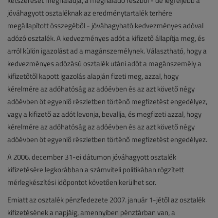
kétszeresét meghaladja, a meghaladó részből - de legfeljebb a
jóváhagyott osztaléknak az eredménytartalék terhére
megállapított összegéből - jóváhagyható kedvezményes adóval
adózó osztalék. A kedvezményes adót a kifizető állapítja meg, és
arról külön igazolást ad a magánszemélynek. Választható, hogy a
kedvezményes adózású osztalék utáni adót a magánszemély a
kifizetőtől kapott igazolás alapján fizeti meg, azzal, hogy
kérelmére az adóhatóság az adóévben és az azt követő négy
adóévben öt egyenlő részletben történő megfizetést engedélyez,
vagy a kifizető az adót levonja, bevallja, és megfizeti azzal, hogy
kérelmére az adóhatóság az adóévben és az azt követő négy
adóévben öt egyenlő részletben történő megfizetést engedélyez.
A 2006. december 31-ei dátumon jóváhagyott osztalék
kifizetésére legkorábban a számviteli politikában rögzített
mérlegkészítési időpontot követően kerülhet sor.
Emiatt az osztalék pénzfedezete 2007. január 1-jétől az osztalék
kifizetésének a napjáig, amennyiben pénztárban van, a