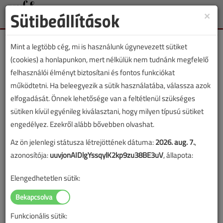
Sütibeállítások
×
Toggle
naviga
Mint a legtöbb cég, mi is használunk úgynevezett sütiket
(cookies) a honlapunkon, mert nélkülük nem tudnánk megfelelő
felhasználói élményt biztosítani és fontos funkciókat
működtetni. Ha beleegyezik a sütik használatába, válassza azok
Lapszám:
elfogadását. Önnek lehetősége van a feltétlenül szükséges
sütiken kívül egyénileg kiválasztani, hogy milyen típusú sütiket
TARTALOM
engedélyez. Ezekről alább bővebben olvashat.
Egy kártérítési ügy
Az ön jelenlegi státusza létrejöttének dátuma:
2026. aug. 7.
,
azonosítója:
uuvjonAIDlgYssqylK2kp9zu38BE3uV
, állapota:
margójára
Elengedhetetlen sütik:
2007/4. lapszám
|
Arnold Károly
|
8642 |
Funkcionális sütik:
Figylem! Ez a cikk 19 éve frissült utoljára. A benne szereplő