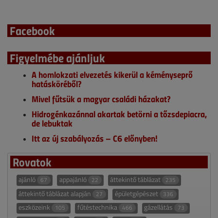
Facebook
Figyelmébe ajánljuk
A homlokzati elvezetés kikerül a kéményseprő
hatásköréből?
Mivel fűtsük a magyar családi házakat?
Hidrogénkazánnal akartak betörni a tőzsdepiacra,
de lebuktak
Itt az új szabályozás – C6 előnyben!
Rovatok
ajánló
appajánló
áttekintő táblázat
67
22
235
áttekintő táblázat alapján
épületgépészet
27
336
eszközeink
fűtéstechnika
gázellátás
105
466
73