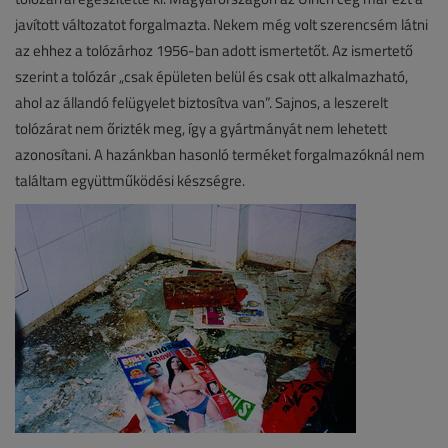
javított változatot forgalmazta. Nekem még volt szerencsém látni
az ehhez a tolózárhoz 1956-ban adott ismertetőt. Az ismertető
szerint a tolózár „csak épületen belül és csak ott alkalmazható,
ahol az állandó felügyelet biztosítva van”. Sajnos, a leszerelt
tolózárat nem őrizték meg, így a gyártmányát nem lehetett
azonosítani. A hazánkban hasonló terméket forgalmazóknál nem
találtam együttműködési készségre.