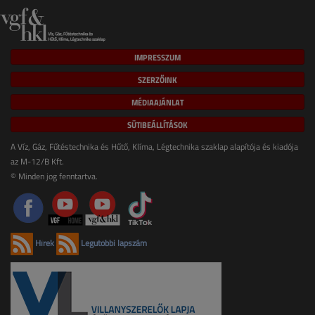
IMPRESSZUM
SZERZŐINK
MÉDIAAJÁNLAT
SÜTIBEÁLLÍTÁSOK
A Víz, Gáz, Fűtéstechnika és Hűtő, Klíma, Légtechnika szaklap alapítója és kiadója
az M-12/B Kft.
© Minden jog fenntartva.
Hírek
Legutóbbi lapszám