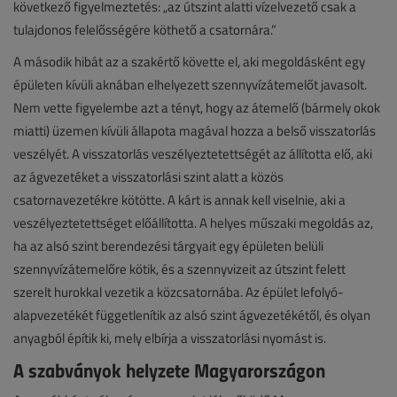
következő figyelmeztetés: „az útszint alatti vízelvezető csak a
tulajdonos felelősségére köthető a csatornára.”
A második hibát az a szakértő követte el, aki megoldásként egy
épületen kívüli aknában elhelyezett szennyvízátemelőt javasolt.
Nem vette figyelembe azt a tényt, hogy az átemelő (bármely okok
miatti) üzemen kívüli állapota magával hozza a belső visszatorlás
veszélyét. A visszatorlás veszélyeztetettségét az állította elő, aki
az ágvezetéket a visszatorlási szint alatt a közös
csatornavezetékre kötötte. A kárt is annak kell viselnie, aki a
veszélyeztetettséget előállította. A helyes műszaki megoldás az,
ha az alsó szint berendezési tárgyait egy épületen belüli
szennyvízátemelőre kötik, és a szennyvizeit az útszint felett
szerelt hurokkal vezetik a közcsatornába. Az épület lefolyó-
alapvezetékét függetlenítik az alsó szint ágvezetékétől, és olyan
anyagból építik ki, mely elbírja a visszatorlási nyomást is.
A szabványok helyzete Magyarországon