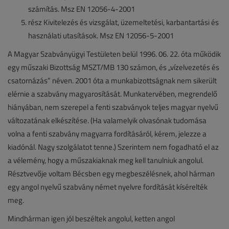
számítás. Msz EN 12056-4-2001
rész Kivitelezés és vizsgálat, üzemeltetési, karbantartási és
használati utasítások. Msz EN 12056-5-2001
A Magyar Szabványügyi Testületen belül 1996. 06. 22. óta működik
egy műszaki Bizottság MSZT/MB 130 számon, és „vízelvezetés és
csatornázás” néven. 2001 óta a munkabizottságnak nem sikerült
elérnie a szabvány magyarosítását. Munkatervében, megrendelő
hiányában, nem szerepel a fenti szabványok teljes magyar nyelvű
változatának elkészítése. (Ha valamelyik olvasónak tudomása
volna a fenti szabvány magyarra fordításáról, kérem, jelezze a
kiadónál. Nagy szolgálatot tenne.) Szerintem nem fogadható el az
a vélemény, hogy a műszakiaknak meg kell tanulniuk angolul.
Résztvevője voltam Bécsben egy megbeszélésnek, ahol hárman
egy angol nyelvű szabvány német nyelvre fordítását kísérelték
meg.
Mindhárman igen jól beszéltek angolul, ketten angol