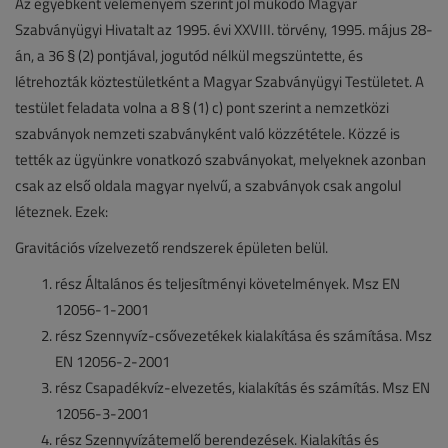
Az egyébként véleményem szerint jól működő Magyar
Szabványügyi Hivatalt az 1995. évi XXVIII. törvény, 1995. május 28-
án, a 36 § (2) pontjával, jogutód nélkül megszüntette, és
létrehozták köztestületként a Magyar Szabványügyi Testületet. A
testület feladata volna a 8 § (1) c) pont szerint a nemzetközi
szabványok nemzeti szabványként való közzététele. Közzé is
tették az ügyünkre vonatkozó szabványokat, melyeknek azonban
csak az első oldala magyar nyelvű, a szabványok csak angolul
léteznek. Ezek:
Gravitációs vízelvezető rendszerek épületen belül.
rész Általános és teljesítményi követelmények. Msz EN
12056-1-2001
rész Szennyvíz-csővezetékek kialakítása és számítása. Msz
EN 12056-2-2001
rész Csapadékvíz-elvezetés, kialakítás és számítás. Msz EN
12056-3-2001
rész Szennyvízátemelő berendezések. Kialakítás és