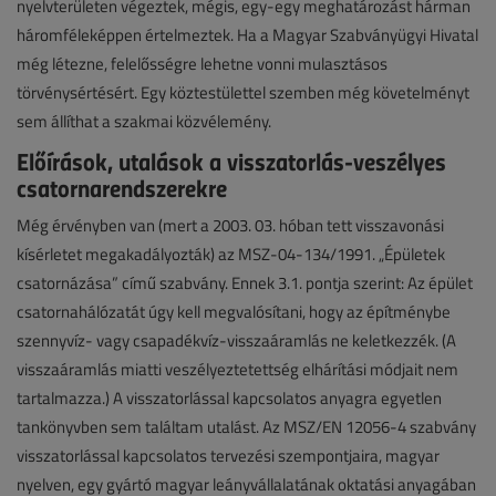
nyelvterületen végeztek, mégis, egy-egy meghatározást hárman
háromféleképpen értelmeztek. Ha a Magyar Szabványügyi Hivatal
még létezne, felelősségre lehetne vonni mulasztásos
törvénysértésért. Egy köztestülettel szemben még követelményt
sem állíthat a szakmai közvélemény.
Előírások, utalások a visszatorlás-veszélyes
csatornarendszerekre
Még érvényben van (mert a 2003. 03. hóban tett visszavonási
kísérletet megakadályozták) az MSZ-04-134/1991. „Épületek
csatornázása” című szabvány. Ennek 3.1. pontja szerint: Az épület
csatornahálózatát úgy kell megvalósítani, hogy az építménybe
szennyvíz- vagy csapadékvíz-visszaáramlás ne keletkezzék. (A
visszaáramlás miatti veszélyeztetettség elhárítási módjait nem
tartalmazza.) A visszatorlással kapcsolatos anyagra egyetlen
tankönyvben sem találtam utalást. Az MSZ/EN 12056-4 szabvány
visszatorlással kapcsolatos tervezési szempontjaira, magyar
nyelven, egy gyártó magyar leányvállalatának oktatási anyagában