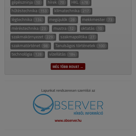
gépészninja
hírek
HKL
10
70
478
hűtéstechnika
klímatechnika
153
217
légtechnika
megújulók
mekkmester
134
28
73
méréstechnika
mustra
oktatás
23
12
10
szakmakörnyezet
szakmapolitika
229
27
szakmatörténet
Tanulságos történetek
98
100
technológia
vízellátás
128
184
MÉG TÖBB ROVAT →
Lapunkat rendszeresen szemlézi az
www.observer.hu