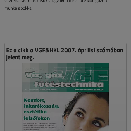
végrehajtási utasításokkal, gyakorlati szintre kidolgozott
munkalapokkal.
Ez a cikk a VGF&HKL 2007. áprilisi számában
jelent meg.