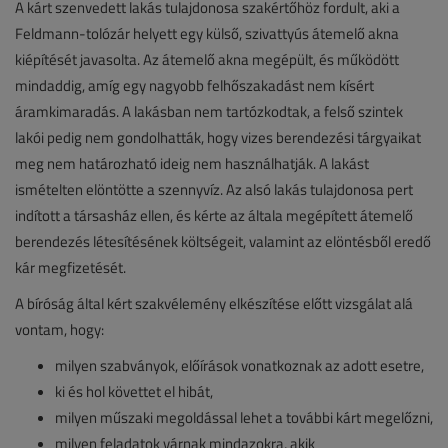
A kárt szenvedett lakás tulajdonosa szakértőhöz fordult, aki a
Feldmann-tolózár helyett egy külső, szivattyús átemelő akna
kiépítését javasolta. Az átemelő akna megépült, és működött
mindaddig, amíg egy nagyobb felhőszakadást nem kísért
áramkimaradás. A lakásban nem tartózkodtak, a felső szintek
lakói pedig nem gondolhatták, hogy vizes berendezési tárgyaikat
meg nem határozható ideig nem használhatják. A lakást
ismételten elöntötte a szennyvíz. Az alsó lakás tulajdonosa pert
indított a társasház ellen, és kérte az általa megépített átemelő
berendezés létesítésének költségeit, valamint az elöntésből eredő
kár megfizetését.
A bíróság által kért szakvélemény elkészítése előtt vizsgálat alá
vontam, hogy:
milyen szabványok, előírások vonatkoznak az adott esetre,
ki és hol követtet el hibát,
milyen műszaki megoldással lehet a további kárt megelőzni,
milyen feladatok várnak mindazokra, akik