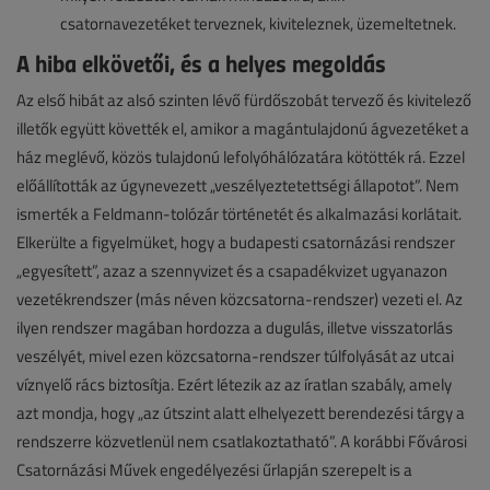
csatornavezetéket terveznek, kiviteleznek, üzemeltetnek.
A hiba elkövetői, és a helyes megoldás
Az első hibát az alsó szinten lévő fürdőszobát tervező és kivitelező
illetők együtt követték el, amikor a magántulajdonú ágvezetéket a
ház meglévő, közös tulajdonú lefolyóhálózatára kötötték rá. Ezzel
előállították az úgynevezett „veszélyeztetettségi állapotot”. Nem
ismerték a Feldmann-tolózár történetét és alkalmazási korlátait.
Elkerülte a figyelmüket, hogy a budapesti csatornázási rendszer
„egyesített”, azaz a szennyvizet és a csapadékvizet ugyanazon
vezetékrendszer (más néven közcsatorna-rendszer) vezeti el. Az
ilyen rendszer magában hordozza a dugulás, illetve visszatorlás
veszélyét, mivel ezen közcsatorna-rendszer túlfolyását az utcai
víznyelő rács biztosítja. Ezért létezik az az íratlan szabály, amely
azt mondja, hogy „az útszint alatt elhelyezett berendezési tárgy a
rendszerre közvetlenül nem csatlakoztatható”. A korábbi Fővárosi
Csatornázási Művek engedélyezési űrlapján szerepelt is a