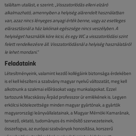
találtam utalást, e szerint:
„Visszatorlódás elleni elzáró
alkalmazható, amennyiben a helyiség alárendelt használatban
van, azaz nincs lényeges anyagi érték benne, vagy az esetleges
elárasztásnál a ház lakóinak egészsége nincs veszélyben. A
helyiséget használók köre kicsi, és egy WC a visszatorlódási szint
felett rendelkezésre áll. Visszatorlódásnál a helyiség használatáról
le lehet mondani.”
Feladataink
Létesítményeink, valamint kezdő kollégáink biztonsága érdekében
is el kell készíteni a szabvány magyar nyelvű változatát, meg kell
alkotnunk a szakmai előírásokat vagy munkalapokat. Ezzel
tartozunk Macskássy Árpád professzor úr emlékének is. Legyen
erkölcsi kötelezettsége minden magyar gyártónak, a gyártók
magyarországi leányvállalatainak, a Magyar Mérnöki Kamarának,
tervező, oktató, tudományos és minősítő szervezeteinek,
összefogva, az európai szabványok honosítása, korszerű