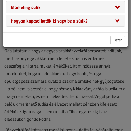
Marketing sütik
Hogyan kapcsolhatók ki vagy be a sütik?
El is mentünk, meg is néztük
Bezár
Oda jutottunk, hogy az egyes szakkönyvekről sorozatot indítunk,
mert bizony egy cikkben nem lehet és nem is érdemes
összefoglalni tartalmukat, értéküket. Itt mindössze annyit
mondunk el, hogy mindenkinek kell egy hobbi, és egy
épületgépész számára kiváló a szakma emlékeinek gyűjtögetése
– arról nem is beszélve, hogy némelyik kiadvány azóta is unikum a
maga nemében, és nem helyettesíthető mással. Végül pedig a
belőlük meríthető tudás és élvezet mellett pénzben kifejezett
értékük is igen nagy – nem mintha Tibor egy percig is az
eladásukon gondolkodna.
Könyveiről órákat tudna mesélni, hogy kutatta fel, vásárolta meg,