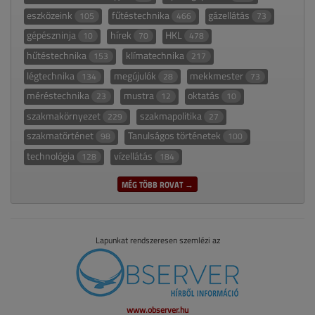
eszközeink
fűtéstechnika
gázellátás
105
466
73
gépészninja
hírek
HKL
10
70
478
hűtéstechnika
klímatechnika
153
217
légtechnika
megújulók
mekkmester
134
28
73
méréstechnika
mustra
oktatás
23
12
10
szakmakörnyezet
szakmapolitika
229
27
szakmatörténet
Tanulságos történetek
98
100
technológia
vízellátás
128
184
MÉG TÖBB ROVAT →
Lapunkat rendszeresen szemlézi az
www.observer.hu