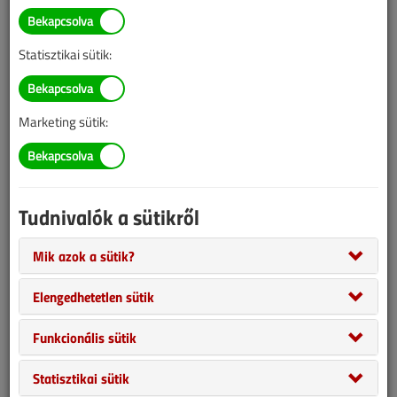
helyenként hiányos lehet (képek, táblázatok stb.).
Doholuczki Tiborral az Épületgépészeti Múzeum apropóján
Statisztikai sütik:
kezdtünk beszélgetni. Ahogy közösen megállapítottuk, hogy
mennyire jó és fontos lenne, ha végre hely kerülne a múzeumnak,
és továbbszőttük a beszélgetés fonalát, szóba került az Ulrich
Marketing sütik:
katalógus, mire Tibor megkérdezte, tudom-e, hányféle Ulrich
katalógus van Magyarországon. Mondom: hát mennyi lenne, egy-
kettő. Kiderült, hogy ő 7-et ismer, és 5 meg is van neki. Szó szót
követett, és kiderült, hogy jelentős épületgépészeti antikvár
Tudnivalók a sütikről
könyvtárral rendelkezik, így megbeszéltünk egy találkozót, amikor
megnézhetjük.
Mik azok a sütik?
Elengedhetetlen sütik
Funkcionális sütik
Statisztikai sütik