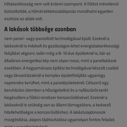
hőtakarékosság nem volt érdemi szempont. A fűtést méretlenül
biztosították, a hőmérsékletszabályozás mondhatni egyetlen
eszköze az ablak volt.
A lakások többsége azonban
nem panel- vagy iparosított technológiával épült. Ezeknél a
lakásoknál is indokolt és gazdaságos lehet energiatakarékossági
felújítást végezni, talán még a 8-10 éve épülteknél is, bár az
általános energetikai kép nem olyan rossz, mint a panellakások
esetében. A hagyományos építési technológiával készült családi
vagy társasházaknál a komplex épületfelújítás ugyanúgy
napirendre kerülhet, mint a panelépületeknél. Célszerű egy
beruházási ütemben a hőszigetelést és a nyílászárócserét
kiegészíteni a fűtési rendszer korszerűsítésével. Ezeknél a
lakásoknál is szükség van az állami támogatásra, a kedvező
hitellehetőségre a korszerűsítéshez. A lakástulajdonosok
mozgósítása, alapos tájékoztatása ugyanolyan fontos feladat,
mint a panelépületeknél.