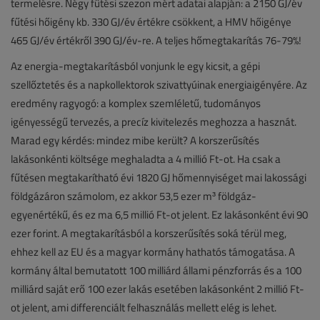
termelésre. Négy fűtési szezon mért adatai alapján: a 2150 GJ/év
fűtési hőigény kb. 330 GJ/év értékre csökkent, a HMV hőigénye
465 GJ/év értékről 390 GJ/év-re. A teljes hőmegtakarítás 76-79%!
Az energia-megtakarításból vonjunk le egy kicsit, a gépi
szellőztetés és a napkollektorok szivattyúinak energiaigényére. Az
eredmény ragyogó: a komplex szemléletű, tudományos
igényességű tervezés, a precíz kivitelezés meghozza a hasznát.
Marad egy kérdés: mindez mibe került? A korszerűsítés
lakásonkénti költsége meghaladta a 4 millió Ft-ot. Ha csak a
fűtésen megtakarítható évi 1820 GJ hőmennyiséget mai lakossági
földgázáron számolom, ez akkor 53,5 ezer m³ földgáz-
egyenértékű, és ez ma 6,5 millió Ft-ot jelent. Ez lakásonként évi 90
ezer forint. A megtakarításból a korszerűsítés soká térül meg,
ehhez kell az EU és a magyar kormány hathatós támogatása. A
kormány által bemutatott 100 milliárd állami pénzforrás és a 100
milliárd saját erő 100 ezer lakás esetében lakásonként 2 millió Ft-
ot jelent, ami differenciált felhasználás mellett elég is lehet.