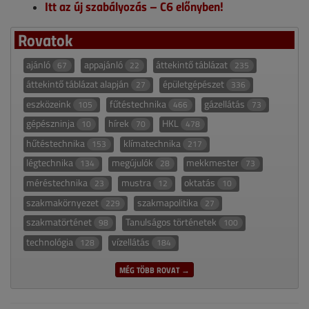
Itt az új szabályozás – C6 előnyben!
Rovatok
ajánló
appajánló
áttekintő táblázat
67
22
235
áttekintő táblázat alapján
épületgépészet
27
336
eszközeink
fűtéstechnika
gázellátás
105
466
73
gépészninja
hírek
HKL
10
70
478
hűtéstechnika
klímatechnika
153
217
légtechnika
megújulók
mekkmester
134
28
73
méréstechnika
mustra
oktatás
23
12
10
szakmakörnyezet
szakmapolitika
229
27
szakmatörténet
Tanulságos történetek
98
100
technológia
vízellátás
128
184
MÉG TÖBB ROVAT →