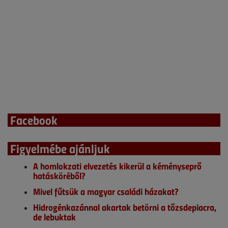
Facebook
Figyelmébe ajánljuk
A homlokzati elvezetés kikerül a kéményseprő
hatásköréből?
Mivel fűtsük a magyar családi házakat?
Hidrogénkazánnal akartak betörni a tőzsdepiacra,
de lebuktak