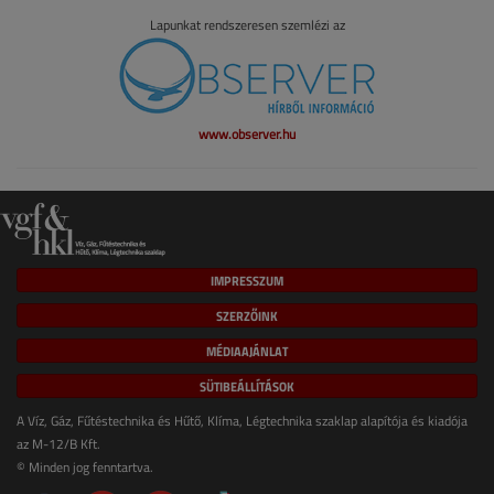
Lapunkat rendszeresen szemlézi az
www.observer.hu
IMPRESSZUM
SZERZŐINK
MÉDIAAJÁNLAT
SÜTIBEÁLLÍTÁSOK
A Víz, Gáz, Fűtéstechnika és Hűtő, Klíma, Légtechnika szaklap alapítója és kiadója
az M-12/B Kft.
© Minden jog fenntartva.