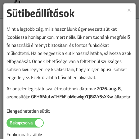
Sütibeállítások
×
Toggle
naviga
Mint a legtöbb cég, mi is használunk úgynevezett sütiket
(cookies) a honlapunkon, mert nélkülük nem tudnánk megfelelő
felhasználói élményt biztosítani és fontos funkciókat
működtetni. Ha beleegyezik a sütik használatába, válassza azok
Lapszám:
elfogadását. Önnek lehetősége van a feltétlenül szükséges
sütiken kívül egyénileg kiválasztani, hogy milyen típusú sütiket
TARTALOM
engedélyez. Ezekről alább bővebben olvashat.
Lakásfelújítás,
Az ön jelenlegi státusza létrejöttének dátuma:
2026. aug. 8.
,
azonosítója:
GEHAMuLwTHEkFloMewkgYQ8XVr5sXKw
, állapota:
energiatakarékosság
Elengedhetetlen sütik:
2010/7-8. lapszám
|
Szilágyi Zsombor
|
4161 |
Funkcionális sütik:
Figylem! Ez a cikk 16 éve frissült utoljára. A benne szereplő