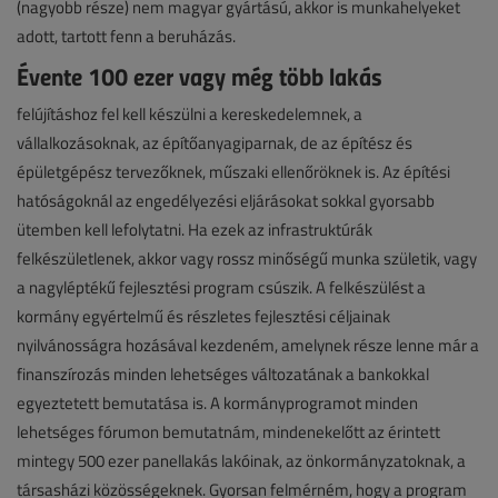
(nagyobb része) nem magyar gyártású, akkor is munkahelyeket
adott, tartott fenn a beruházás.
Évente 100 ezer vagy még több lakás
felújításhoz fel kell készülni a kereskedelemnek, a
vállalkozásoknak, az építőanyagiparnak, de az építész és
épületgépész tervezőknek, műszaki ellenőröknek is. Az építési
hatóságoknál az engedélyezési eljárásokat sokkal gyorsabb
ütemben kell lefolytatni. Ha ezek az infrastruktúrák
felkészületlenek, akkor vagy rossz minőségű munka születik, vagy
a nagyléptékű fejlesztési program csúszik. A felkészülést a
kormány egyértelmű és részletes fejlesztési céljainak
nyilvánosságra hozásával kezdeném, amelynek része lenne már a
finanszírozás minden lehetséges változatának a bankokkal
egyeztetett bemutatása is. A kormányprogramot minden
lehetséges fórumon bemutatnám, mindenekelőtt az érintett
mintegy 500 ezer panellakás lakóinak, az önkormányzatoknak, a
társasházi közösségeknek. Gyorsan felmérném, hogy a program