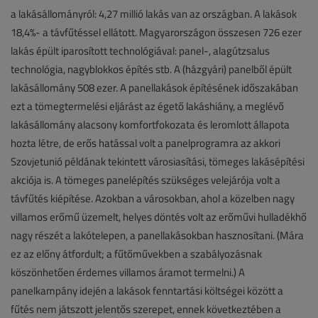
a lakásállományról: 4,27 millió lakás van az országban. A lakások
18,4%- a távfűtéssel ellátott. Magyarországon összesen 726 ezer
lakás épült iparosított technológiával: panel-, alagútzsalus
technológia, nagyblokkos építés stb. A (házgyári) panelből épült
lakásállomány 508 ezer. A panellakások építésének időszakában
ezt a tömegtermelési eljárást az égető lakáshiány, a meglévő
lakásállomány alacsony komfortfokozata és leromlott állapota
hozta létre, de erős hatással volt a panelprogramra az akkori
Szovjetunió példának tekintett városiasítási, tömeges lakásépítési
akciója is. A tömeges panelépítés szükséges velejárója volt a
távfűtés kiépítése. Azokban a városokban, ahol a közelben nagy
villamos erőmű üzemelt, helyes döntés volt az erőművi hulladékhő
nagy részét a lakótelepen, a panellakásokban hasznosítani. (Mára
ez az előny átfordult; a fűtőművekben a szabályozásnak
köszönhetően érdemes villamos áramot termelni.) A
panelkampány idején a lakások fenntartási költségei között a
fűtés nem játszott jelentős szerepet, ennek következtében a