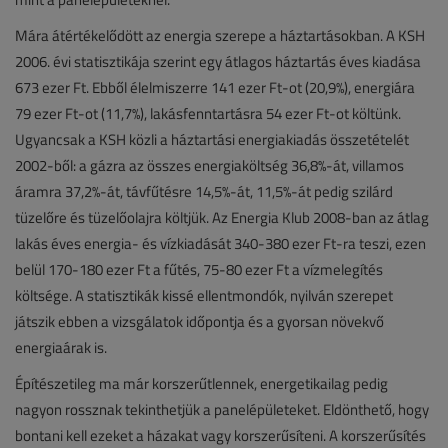
Mára átértékelődött az energia szerepe a háztartásokban. A KSH
2006. évi statisztikája szerint egy átlagos háztartás éves kiadása
673 ezer Ft. Ebből élelmiszerre 141 ezer Ft-ot (20,9%), energiára
79 ezer Ft-ot (11,7%), lakásfenntartásra 54 ezer Ft-ot költünk.
Ugyancsak a KSH közli a háztartási energiakiadás összetételét
2002-ből: a gázra az összes energiaköltség 36,8%-át, villamos
áramra 37,2%-át, távfűtésre 14,5%-át, 11,5%-át pedig szilárd
tüzelőre és tüzelőolajra költjük. Az Energia Klub 2008-ban az átlag
lakás éves energia- és vízkiadását 340-380 ezer Ft-ra teszi, ezen
belül 170-180 ezer Ft a fűtés, 75-80 ezer Ft a vízmelegítés
költsége. A statisztikák kissé ellentmondók, nyilván szerepet
játszik ebben a vizsgálatok időpontja és a gyorsan növekvő
energiaárak is.
Építészetileg ma már korszerűtlennek, energetikailag pedig
nagyon rossznak tekinthetjük a panelépületeket. Eldönthető, hogy
bontani kell ezeket a házakat vagy korszerűsíteni. A korszerűsítés