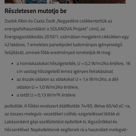
Részletesen mutatja be
Zsebik Albin és Csata Zsolt „Negyedére csökkentettük az
energiafelhasználást: a SOLANOVA Projekt” című, az
Energiagazdálkodás 2010/1. számában megjelent cikkükben egy
42 lakásos, 7 emeletes panelépület tudományos igényességű
felújítását, aminek főbb eredményeit ismételjük itt meg:
a homlokzatokat hőszigetelték, U = 0,2 W/m2Ko értékre, 16
cm vastag hőszigetelő lemez igényes felrakásával,
az északi oldalon az ablakokat U = 1,4 W/m2Ko, a déli
oldalon U = 1,0 W/m2Ko értékre,
a tetőt U = 0,13 W/m²K értékre
javították. A fűtési rendszert átállították 74/65, illetve 65/40 oC-ra,
az összes melegvíz-vezetéket csőhéj-szigeteléssel látták el.
Lakásonként gépi szellőztetést építettek ki, légszűrőkkel és
hőcserélővel. Napkollektorok segítenek rá a használati melegvíz-