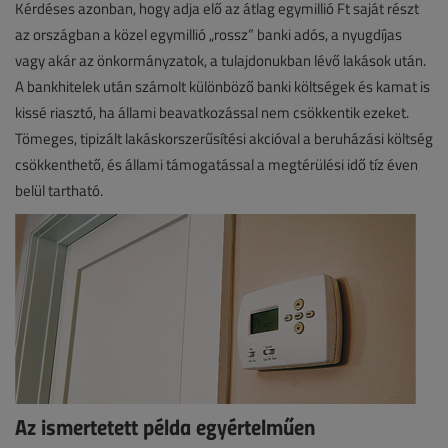
Kérdéses azonban, hogy adja elő az átlag egymillió Ft saját részt
az országban a közel egymillió „rossz” banki adós, a nyugdíjas
vagy akár az önkormányzatok, a tulajdonukban lévő lakások után.
A bankhitelek után számolt különböző banki költségek és kamat is
kissé riasztó, ha állami beavatkozással nem csökkentik ezeket.
Tömeges, tipizált lakáskorszerűsítési akcióval a beruházási költség
csökkenthető, és állami támogatással a megtérülési idő tíz éven
belül tartható.
Az ismertetett példa egyértelműen