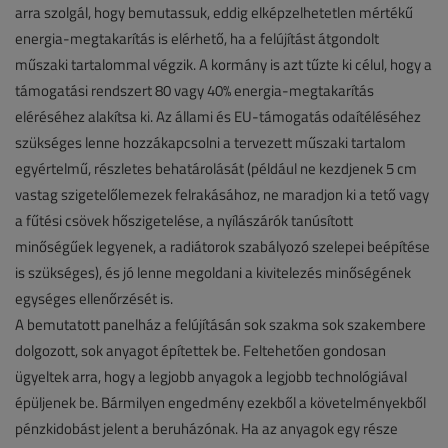
arra szolgál, hogy bemutassuk, eddig elképzelhetetlen mértékű
energia-megtakarítás is elérhető, ha a felújítást átgondolt
műszaki tartalommal végzik. A kormány is azt tűzte ki célul, hogy a
támogatási rendszert 80 vagy 40% energia-megtakarítás
eléréséhez alakítsa ki. Az állami és EU-támogatás odaítéléséhez
szükséges lenne hozzákapcsolni a tervezett műszaki tartalom
egyértelmű, részletes behatárolását (például ne kezdjenek 5 cm
vastag szigetelőlemezek felrakásához, ne maradjon ki a tető vagy
a fűtési csövek hőszigetelése, a nyílászárók tanúsított
minőségűek legyenek, a radiátorok szabályozó szelepei beépítése
is szükséges), és jó lenne megoldani a kivitelezés minőségének
egységes ellenőrzését is.
A bemutatott panelház a felújításán sok szakma sok szakembere
dolgozott, sok anyagot építettek be. Feltehetően gondosan
ügyeltek arra, hogy a legjobb anyagok a legjobb technológiával
épüljenek be. Bármilyen engedmény ezekből a követelményekből
pénzkidobást jelent a beruházónak. Ha az anyagok egy része