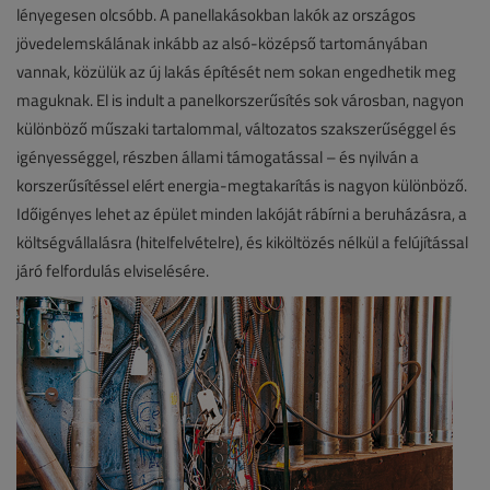
lényegesen olcsóbb. A panellakásokban lakók az országos
jövedelemskálának inkább az alsó-középső tartományában
vannak, közülük az új lakás építését nem sokan engedhetik meg
maguknak. El is indult a panelkorszerűsítés sok városban, nagyon
különböző műszaki tartalommal, változatos szakszerűséggel és
igényességgel, részben állami támogatással – és nyilván a
korszerűsítéssel elért energia-megtakarítás is nagyon különböző.
Időigényes lehet az épület minden lakóját rábírni a beruházásra, a
költségvállalásra (hitelfelvételre), és kiköltözés nélkül a felújítással
járó felfordulás elviselésére.