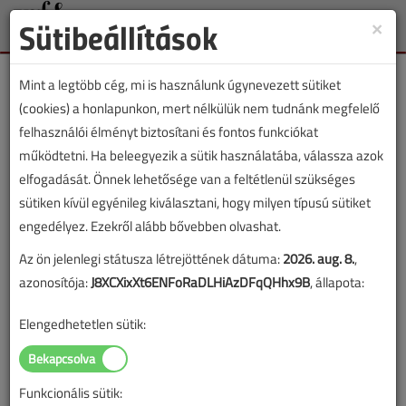
Sütibeállítások
×
Toggle
naviga
Mint a legtöbb cég, mi is használunk úgynevezett sütiket
(cookies) a honlapunkon, mert nélkülük nem tudnánk megfelelő
felhasználói élményt biztosítani és fontos funkciókat
működtetni. Ha beleegyezik a sütik használatába, válassza azok
Lapszám:
elfogadását. Önnek lehetősége van a feltétlenül szükséges
sütiken kívül egyénileg kiválasztani, hogy milyen típusú sütiket
TARTALOM
engedélyez. Ezekről alább bővebben olvashat.
Lakáshőközpontok
Az ön jelenlegi státusza létrejöttének dátuma:
2026. aug. 8.
,
azonosítója:
J8XCXixXt6ENFoRaDLHiAzDFqQHhx9B
, állapota:
összehasonlító vizsgálata
Elengedhetetlen sütik:
Ausztriában III.
2012/3. lapszám
|
VGF&HKL online |
3639 |
Funkcionális sütik: