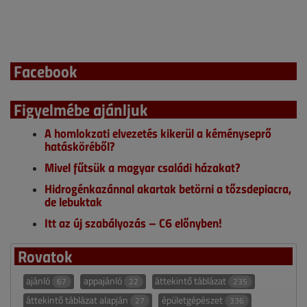
Facebook
Figyelmébe ajánljuk
A homlokzati elvezetés kikerül a kéményseprő
hatásköréből?
Mivel fűtsük a magyar családi házakat?
Hidrogénkazánnal akartak betörni a tőzsdepiacra,
de lebuktak
Itt az új szabályozás – C6 előnyben!
Rovatok
ajánló
appajánló
áttekintő táblázat
67
22
235
áttekintő táblázat alapján
épületgépészet
27
336