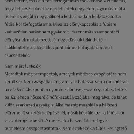
sem történt, csak a fűtési térfogatáram csökkenése. Azt találták,
hogy két készüléknél az eredeti érték negyedére, egy másiknál a
felére, és végül a negyediknél a kétharmadára korlátozódott a
fűtési kör térfogatárama. Mivel az előnykapcsolás a fűtésre
kedvezőtlen hatást nem gyakorolt, viszont más szempontból
előnyösnek mutatkozott, jó megoldásnak tekinthető –
csökkentette a lakáshőközpont primer térfogatáramának
csúcsértékét.
Nem mért funkciók
Maradtak még szempontok, amelyek méréses vizsgálatára nem
került sor. Nem vizsgálták, hogy milyen hatással van a működésre,
ha a lakáshőközpontba nyomáskülönbség-szabályozót építettek
be. Ez lehet a hőcserélő hőfokszabályozójába integrálva, de lehet
külön szerkezeti egység is. Alkalmazott megoldás a hálózati
előremenő vezeték belépésénél, másik készülékben a fűtési kör
visszatérőjébe került. A mérések a használati melegvíz-
termelésre összpontosítottak. Nem értékelték a fűtési keringtető