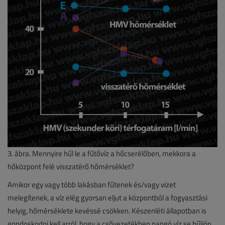
3. ábra. Mennyire hűl le a fűtővíz a hőcserélőben, mekkora a
hőközpont felé visszatérő hőmérséklet?
Amikor egy vagy több lakásban fűtenek és/vagy vizet
melegítenek, a víz elég gyorsan eljut a központból a fogyasztási
helyig, hőmérséklete kevéssé csökken. Készenléti állapotban is
gondoskodni kell arról, hogy a csővezetékben pangó víz se hűljön