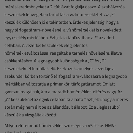
mérési eredményeket a 2. táblázat foglalja össze. A szabályozós
készülékek lényegében tartották a vízhőmérsékletet. Az „E”
készülék különösen jó e tekintetben. Érdekes jelenség, hogy a
nagy térfogatáram-növelésnél a vízhőmérséklet is növekedett
egy csekély mértékben. Ezt jelzi a táblázatban a ** az adott
cellában. A vezérlős készülékek elég jelentős
hőmérsékletváltozással reagáltak a terhelés növelésére, illetve
csökkentésére. A legnagyobb különbségek a „C” és „D”
készülékeknél fordultak elő. Ezek azok, amelyek vezérlője a
szekunder körben történő térfogatáram-változásra a legnagyobb
mértékben változtatja a primer köri térfogatáramot. Emiatt
gyorsan reagálnak, ám a maradó hőmérséklet-eltérés nagy. Az
„A” készüléknél az egyik cellában található * azt jelzi, hogy a mérés
során még nem állt be az állandósult állapot. Ez a „leglassúbb”
készülék a vizsgáltak között.
Milyen előremenő hőmérséklet szükséges a 45 °C-os HMV-