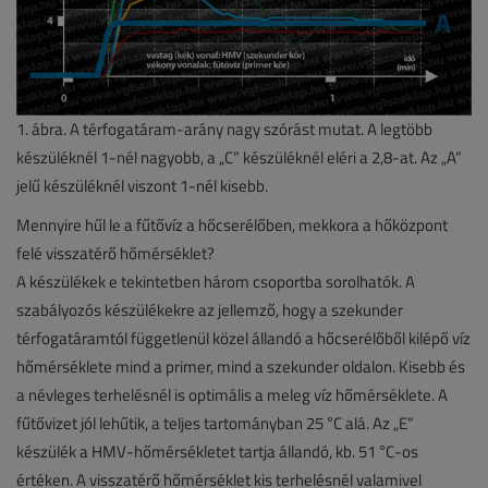
1. ábra. A térfogatáram-arány nagy szórást mutat. A legtöbb
készüléknél 1-nél nagyobb, a „C” készüléknél eléri a 2,8-at. Az „A”
jelű készüléknél viszont 1-nél kisebb.
Mennyire hűl le a fűtővíz a hőcserélőben, mekkora a hőközpont
felé visszatérő hőmérséklet?
A készülékek e tekintetben három csoportba sorolhatók. A
szabályozós készülékekre az jellemző, hogy a szekunder
térfogatáramtól függetlenül közel állandó a hőcserélőből kilépő víz
hőmérséklete mind a primer, mind a szekunder oldalon. Kisebb és
a névleges terhelésnél is optimális a meleg víz hőmérséklete. A
fűtővizet jól lehűtik, a teljes tartományban 25 °C alá. Az „E”
készülék a HMV-hőmérsékletet tartja állandó, kb. 51 °C-os
értéken. A visszatérő hőmérséklet kis terhelésnél valamivel