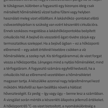
le túlságosan, különben a fogyasztó egy bizonyos ideig csak
mérsékelt hőmérsékletű vízzel tudna fűteni vagy helyben
használati meleg vizet előállítani. A lakáshőköz-pontokat ellátó
csővezetékpárban is szükség van ezért készenléti cirkulációra.
Ennek szokásos megoldása a lakáshőközpontokba beépített
cirkulációs híd. A bejövő és visszatérő ágat rövidre zárjuk egy
termosztatikus szeleppel. Ha a bejövő ágban – ez a hőközponti
előremenő – egy adott értéknél kisebbre csökken a víz
hőmérséklete, a szelep nyit. Kis térfogatárammal, de vizet forgat
vissza a hőközpontba. Lényeges mind a nyitási hőmérséklet, mind
a térfogatáram. A fogyasztó számára egyfelől kedvező, ha a
cirkulációs híd az előremenő vezetékben a hőmérsékletet
magasan tartja. A készüléke azonnal nagy teljesítménnyel kezd
működni. Másfelől az ilyen beállítás növeli a hálózat
hőveszteségét. Ez pedig – így vagy úgy – benne lesz a számlában.
A vizsgálat során mérték a készenléti állapotra jellemző értékeket.
A hőközpont 65 °C-os vizet biztosított, a nyomáskülönbség a