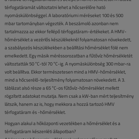
térfogatáramát változtatni lehet a hőcserélőre ható
nyomáskülönbséggel. A laboratóriumi méréseket 100 és 500
mbar tartományban végezték. A beszámoló azonban nem
tartalmazza az ekkor fellépő térfogatáram-értékeket. A HMV-
hőmérséklet a vezérlős készülékeknél folyamatosan növekedett,
a szabályozós készülékekben a beállítási hőmérséklet fölé nem
emelkedett. Egy másik méréssorozatban a fűtővíz hőmérsékletét
változtatták 50 °C-tól 70 °C-ig. A nyomáskülönbség 300 mbar-ra
volt beállítva. Ekkor természetesen mind a HMV-hőmérséklet,
mind a hőcserélő-teljesítmény folyamatosan növekedett. A 3.
táblázat alsó része a 65 °C-os fűtővíz-hőmérséklet mellett
rögzített adatokat mutatja. Nem csak a kW-ban mért teljesítmény
látszik, hanem az is, hogy mekkora a hozzá tartozó HMV
térfogatáram és -hőmérséklet.
Hogyan alakul a hőközponti vezetékben a hőmérséklet és a
térfogatáram készenléti állapotban?