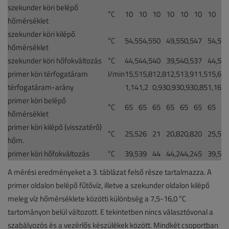
szekunder köri belépő
°C
10
10
10
10
10
10
10
hőmérséklet
szekunder köri kilépő
°C
54,5
54,5
50
49,5
50,5
47
54,5
hőmérséklet
szekunder köri hőfokváltozás
°C
44,5
44,5
40
39,5
40,5
37
44,5
primer köri térfogatáram
l/min
15,5
15,8
12,8
12,5
13,9
11,5
15,6
térfogatáram-arány
1,14
1,2
0,93
0,93
0,93
0,85
1,16
primer köri belépő
°C
65
65
65
65
65
65
65
hőmérséklet
primer köri kilépő (visszatérő)
°C
25,5
26
21
20,8
20,8
20
25,5
hőm.
primer köri hőfokváltozás
°C
39,5
39
44
44,2
44,2
45
39,5
A mérési eredményeket a 3. táblázat felső része tartalmazza. A
primer oldalon belépő fűtővíz, illetve a szekunder oldalon kilépő
meleg víz hőmérséklete közötti különbség a 7,5-16,0 °C
tartományon belül változott. E tekintetben nincs választóvonal a
szabályozós és a vezérlős készülékek között. Mindkét csoportban