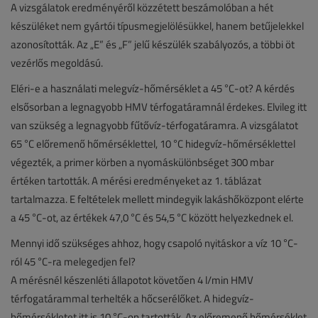
A vizsgálatok eredményéről közzétett beszámolóban a hét
készüléket nem gyártói típusmegjelölésükkel, hanem betűjelekkel
azonosították. Az „E” és „F” jelű készülék szabályozós, a többi öt
vezérlős megoldású.
Eléri-e a használati melegvíz-hőmérséklet a 45 °C-ot? A kérdés
elsősorban a legnagyobb HMV térfogatáramnál érdekes. Elvileg itt
van szükség a legnagyobb fűtővíz-térfogatáramra. A vizsgálatot
65 °C előremenő hőmérséklettel, 10 °C hidegvíz-hőmérséklettel
végezték, a primer körben a nyomáskülönbséget 300 mbar
értéken tartották. A mérési eredményeket az 1. táblázat
tartalmazza. E feltételek mellett mindegyik lakáshőközpont elérte
a 45 °C-ot, az értékek 47,0 °C és 54,5 °C között helyezkednek el.
Mennyi idő szükséges ahhoz, hogy csapoló nyitáskor a víz 10 °C-
ról 45 °C-ra melegedjen fel?
A mérésnél készenléti állapotot követően 4 l/min HMV
térfogatárammal terhelték a hőcserélőket. A hidegvíz-
hőmérsékletet itt is 10 °C-on tartották. Az előremenő hőmérséklet