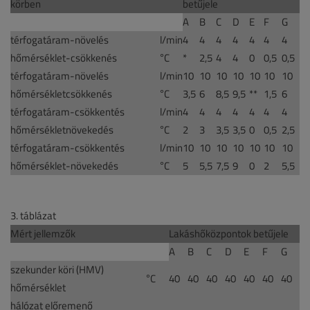
körben
betűjele
A
B
C
D
E
F
G
térfogatáram-növelés
l/min
4
4
4
4
4
4
4
hőmérséklet-csökkenés
°C
*
2,5
4
4
0
0,5
0,5
térfogatáram-növelés
l/min
10
10
10
10
10
10
10
hőmérsékletcsökkenés
°C
3,5
6
8,5
9,5
**
1,5
6
térfogatáram-csökkentés
l/min
4
4
4
4
4
4
4
hőmérsékletnövekedés
°C
2
3
3,5
3,5
0
0,5
2,5
térfogatáram-csökkentés
l/min
10
10
10
10
10
10
10
hőmérséklet-növekedés
°C
5
5,5
7,5
9
0
2
5,5
3. táblázat
Mért jellemzők
Lakáshőközpontok betűjele
A
B
C
D
E
F
G
szekunder köri (HMV)
°C
40
40
40
40
40
40
40
hőmérséklet
hálózat előremenő