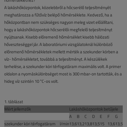
hőmérséklethez?
A lakáshőközpontok, közelebbről a hőcserélő teljesítményét
meghatározza a fűtővíz belépő hőmérséklete. Kedvező, ha a
hőközpontban nem szükséges nagyon meleg vizet előállítani,
hogy a lakáshőközpontok hőcserélői megfelelő teljesítményt
nyújtsanak. Kisebb előremenő hőmérséklet kisebb hálózati
hőveszteséggel jár. A laboratóriumi vizsgálatoknál különböző
előremenő hőmérsékletek mellett mérték a szekunder körben a
víz- hőmérsékletet, továbbá a teljesítményt. A készülékek
terhelése, a szekunder köri térfogatáram maximális volt. A primer
oldalon a nyomáskülönbséget most is 300 mbar-on tartották, és a
hideg víz szintén 10 °C-os volt.
1. táblázat
Mért jellemzők
Lakáshőközpontok betűjele
A
B
C
D
E
F
G
szekunder köri térfogatáram
l/min
13,6
13,2
13,8
13,5
15
13,6
13,5