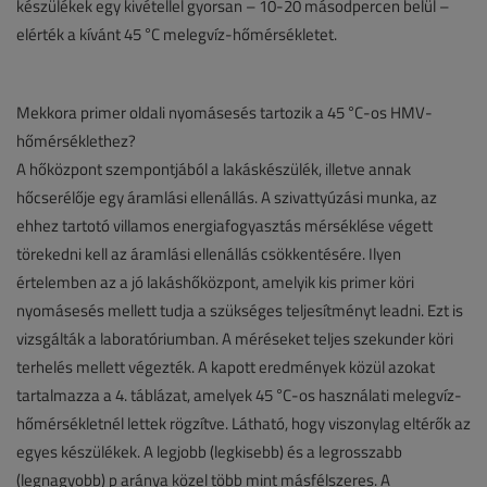
készülékek egy kivétellel gyorsan – 10-20 másodpercen belül –
elérték a kívánt 45 °C melegvíz-hőmérsékletet.
Mekkora primer oldali nyomásesés tartozik a 45 °C-os HMV-
hőmérséklethez?
A hőközpont szempontjából a lakáskészülék, illetve annak
hőcserélője egy áramlási ellenállás. A szivattyúzási munka, az
ehhez tartotó villamos energiafogyasztás mérséklése végett
törekedni kell az áramlási ellenállás csökkentésére. Ilyen
értelemben az a jó lakáshőközpont, amelyik kis primer köri
nyomásesés mellett tudja a szükséges teljesítményt leadni. Ezt is
vizsgálták a laboratóriumban. A méréseket teljes szekunder köri
terhelés mellett végezték. A kapott eredmények közül azokat
tartalmazza a 4. táblázat, amelyek 45 °C-os használati melegvíz-
hőmérsékletnél lettek rögzítve. Látható, hogy viszonylag eltérők az
egyes készülékek. A legjobb (legkisebb) és a legrosszabb
(legnagyobb) p aránya közel több mint másfélszeres. A