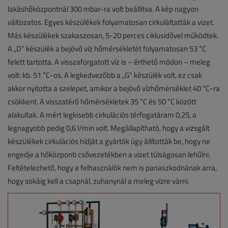
lakáshőközpontnál 300 mbar-ra volt beállítva. A kép nagyon
változatos. Egyes készülékek folyamatosan cirkuláltatták a vizet.
Más készülékek szakaszosan, 5-20 perces ciklusidővel működtek.
A „D” készülék a bejövő víz hőmérsékletét folyamatosan 53 °C
felett tartotta. A visszaforgatott víz is – érthető módon – meleg
volt: kb. 51 °C-os. A legkedvezőbb a „G” készülék volt, ez csak
akkor nyitotta a szelepet, amikor a bejövő vízhőmérséklet 40 °C-ra
csökkent. A visszatérő hőmérsékletek 35 °C és 50 °C között
alakultak. A mért legkisebb cirkulációs térfogatáram 0,25, a
legnagyobb pedig 0,6 l/min volt. Megállapítható, hogy a vizsgált
készülékek cirkulációs hídját a gyártók úgy állították be, hogy ne
engedje a hőközponti csővezetékben a vizet túlságosan lehűlni.
Feltételezhető, hogy a felhasználók nem is panaszkodnának arra,
hogy sokáig kell a csapnál, zuhanynál a meleg vízre várni.