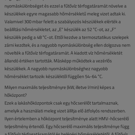
nyomáskülönbséget és ezzel a fűtővíz térfogatáramát növelve a
készülékek egyre magasabb hőmérsékletű meleg vizet adtak ki.
Valamivel 300 mbar felett a szabályozós készülékek elérték a
beállítási hőmérsékletet, az „E” készülék az 52 °C-ot, az „F”
készülék pedig a 48 °C-ot. Ettől kezdve a termosztatikus szelepek
zárni kezdtek, és a nagyobb nyomáskülönbség ellen dolgozva nem
növelték a fűtővíz térfogatáramát. A kiadott víz hőmérsékletét
állandó értéken tartották. Másképp működtek a vezérlős
készülékek. A nagyobb nyomáskülönbséghez nagyobb
hőmérséklet tartozik: készüléktől függően 54-64 °C.
Milyen maximális teljesítményre (kW, illetve l/min) képes a
hőközpont?
Ezek a lakáshőközpontok csak egy hőcserélőt tartalmaznak,
amelyik a használati meleg vizet állítja elő átfolyós rendszerben.
Ilyen értelemben a hőközpont teljesítménye alatt HMV-hőcserélő
teljesítmény értendő. Egy hőcserélő maximális teljesítménye függ
a fűtővíz térfogatáramától és belépési hőmérsékletétől. A fűtővíz