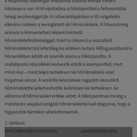
A központos hőenergia-ellátásnak számos előnye mellett
hátránya is van. A hő eljuttatása a hőközpontból a felhasználási
helyig veszteséggel jár. A csővezetékpárban a hő-szigetelés
ellenére csökken a keringtetett víz hőmérséklete. A hőveszteség
arányos a környezethez képest mérhető
hőmérsékletkülönbséggel. Ezért is célszerű a visszatérő
hőmérsékletet (is) lehetőleg kis értéken tartani. Hőfogyasztásnál a
hőcserélőben lehűlt víz áramlik vissza a hőközpontba. A
szabályozós készülékek kedvezők ebből a szempontból, mert
mind rész-, mind teljes terhelésen kis hőmérsékletű vizet
forgatnak vissza. A vezérlős készülékek nagyobb visszatérő
hőmérséklettel jellemezhetők, különösen kis terhelésen. Az
előremenő hőmérséklet értéke adott. A hőközpontnak mindig a
méretezés alapjául szolgáló hőmérséklettel kell dolgoznia, hogy a
fogyasztók bármikor vételezhessenek.
2. táblázat
Mért jellemzők a szekunder
Lakáshőközpontok