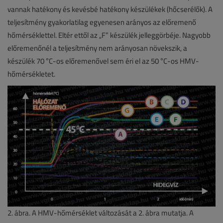
vannak hatékony és kevésbé hatékony készülékek (hőcserélők). A
teljesítmény gyakorlatilag egyenesen arányos az előremenő
hőmérséklettel. Eltér ettől az „F” készülék jelleggörbéje. Nagyobb
előremenőnél a teljesítmény nem arányosan növekszik, a
készülék 70 °C-os előremenővel sem éri el az 50 °C-os HMV-
hőmérsékletet.
2. ábra. A HMV-hőmérséklet változását a 2. ábra mutatja. A