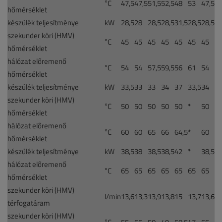
°C
47,5
47,5
51,5
52,5
48
53
47,5
hőmérséklet
készülék teljesítménye
kW
28,5
28
28,5
28,5
31,5
28,5
28,5
szekunder köri (HMV)
°C
45
45
45
45
45
45
45
hőmérséklet
hálózat előremenő
°C
54
54
57,5
59,5
56
61
54
hőmérséklet
készülék teljesítménye
kW
33,5
33
33
34
37
33,5
34
szekunder köri (HMV)
°C
50
50
50
50
50
*
50
hőmérséklet
hálózat előremenő
°C
60
60
65
66
64,5
*
60
hőmérséklet
készülék teljesítménye
kW
38,5
38
38,5
38,5
42
*
38,5
hálózat előremenő
°C
65
65
65
65
65
65
65
hőmérséklet
szekunder köri (HMV)
l/min
13,6
13,3
13,9
13,8
15
13,7
13,6
térfogatáram
szekunder köri (HMV)