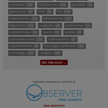
eszközeink
fűtéstechnika
gázellátás
105
466
73
gépészninja
hírek
HKL
10
70
478
hűtéstechnika
klímatechnika
153
217
légtechnika
megújulók
mekkmester
134
28
73
méréstechnika
mustra
oktatás
23
12
10
szakmakörnyezet
szakmapolitika
229
27
szakmatörténet
Tanulságos történetek
98
100
technológia
vízellátás
128
184
MÉG TÖBB ROVAT →
Lapunkat rendszeresen szemlézi az
www.observer.hu