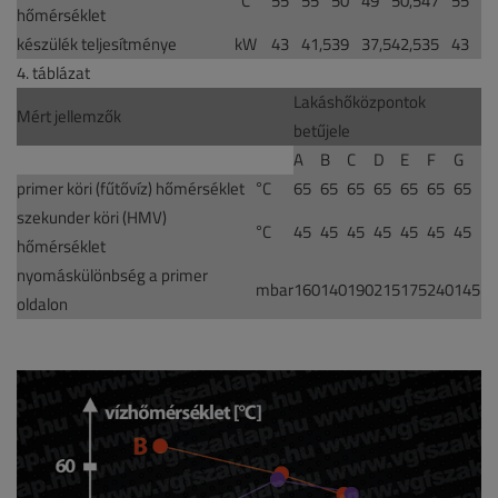
°C
55
55
50
49
50,5
47
55
hőmérséklet
készülék teljesítménye
kW
43
41,5
39
37,5
42,5
35
43
4. táblázat
Lakáshőközpontok
Mért jellemzők
betűjele
A
B
C
D
E
F
G
primer köri (fűtővíz) hőmérséklet
°C
65
65
65
65
65
65
65
szekunder köri (HMV)
°C
45
45
45
45
45
45
45
hőmérséklet
nyomáskülönbség a primer
mbar
160
140
190
215
175
240
145
oldalon