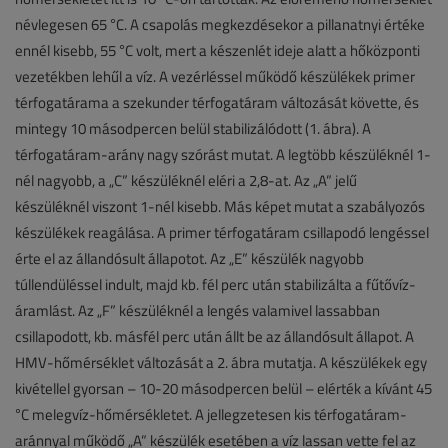
névlegesen 65 °C. A csapolás megkezdésekor a pillanatnyi értéke
ennél kisebb, 55 °C volt, mert a készenlét ideje alatt a hőközponti
vezetékben lehűl a víz. A vezérléssel működő készülékek primer
térfogatárama a szekunder térfogatáram változását követte, és
mintegy 10 másodpercen belül stabilizálódott (1. ábra). A
térfogatáram-arány nagy szórást mutat. A legtöbb készüléknél 1-
nél nagyobb, a „C” készüléknél eléri a 2,8-at. Az „A” jelű
készüléknél viszont 1-nél kisebb. Más képet mutat a szabályozós
készülékek reagálása. A primer térfogatáram csillapodó lengéssel
érte el az állandósult állapotot. Az „E” készülék nagyobb
túllendüléssel indult, majd kb. fél perc után stabilizálta a fűtővíz-
áramlást. Az „F” készüléknél a lengés valamivel lassabban
csillapodott, kb. másfél perc után állt be az állandósult állapot. A
HMV-hőmérséklet változását a 2. ábra mutatja. A készülékek egy
kivétellel gyorsan – 10-20 másodpercen belül – elérték a kívánt 45
°C melegvíz-hőmérsékletet. A jellegzetesen kis térfogatáram-
aránnyal működő „A” készülék esetében a víz lassan vette fel az