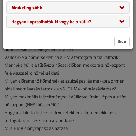
Marketing sütik
Hogyan kapcsolhatók ki vagy be a sütik?
A következő követelmények teljesülését értékelték:
Eléri-e a használati melegvíz-hőmérséklet a 45 °C-ot?
Mennyi idő szükséges ahhoz, hogy csapoló nyitáskor erre a
Bezár
hőmérsékletre melegedjen fel a víz?
Változik-e a hőmérséklet, ha a HMV térfogatárama változik?
Mennyire hűl le a fűtővíz a hőcserélőben, mekkora a hőközpont
felé visszatérő hőmérséklet?
Milyen előremenő hőmérséklet szükséges, és mekkora primer
oldali nyomásesés tartozik a 45 °C HMV-hőmérséklethez?
Milyen maximális teljesítményre (kW, illetve l/min) képes a lakás-
hőközpont (HMV hőcserélő)?
Hogyan alakul a hőközponti vezetékben a hőmérséklet és a
térfogatáram készenléti állapotban?
Mi a HMV előnykapcsolás hatása?