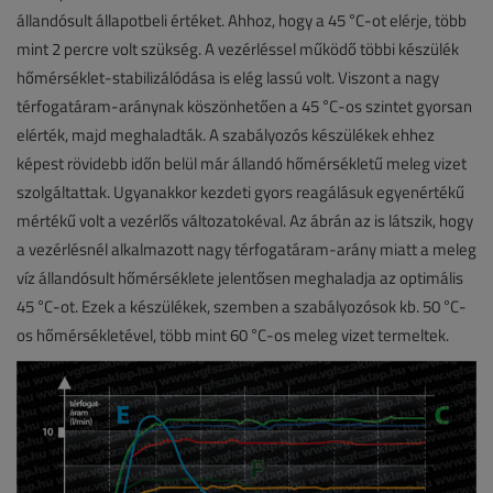
állandósult állapotbeli értéket. Ahhoz, hogy a 45 °C-ot elérje, több
mint 2 percre volt szükség. A vezérléssel működő többi készülék
hőmérséklet-stabilizálódása is elég lassú volt. Viszont a nagy
térfogatáram-aránynak köszönhetően a 45 °C-os szintet gyorsan
elérték, majd meghaladták. A szabályozós készülékek ehhez
képest rövidebb időn belül már állandó hőmérsékletű meleg vizet
szolgáltattak. Ugyanakkor kezdeti gyors reagálásuk egyenértékű
mértékű volt a vezérlős változatokéval. Az ábrán az is látszik, hogy
a vezérlésnél alkalmazott nagy térfogatáram-arány miatt a meleg
víz állandósult hőmérséklete jelentősen meghaladja az optimális
45 °C-ot. Ezek a készülékek, szemben a szabályozósok kb. 50 °C-
os hőmérsékletével, több mint 60 °C-os meleg vizet termeltek.