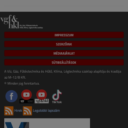
IMPRESSZUM
SZERZŐINK
MÉDIAAJÁNLAT
SÜTIBEÁLLÍTÁSOK
A Víz, Gáz, Fűtéstechnika és Hűtő, Klíma, Légtechnika szaklap alapítója és kiadója
az M-12/B Kft.
© Minden jog fenntartva.
Hírek
Legutóbbi lapszám