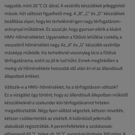
nagyobb, mint 20 °C (3. ábra). A vezérlős készülékek jelleggörbéi
mások. Két változat figyelhető meg. A „B”, „C” és „D” készülékek
beállítása olyan, hogy kis terhelésnél igen nagy térfogatáram-
aránynyal működnek. Ez azzal jár, hogy gyorsan elérik a kívánt
HMV-hőmérsékletet. Ugyanakkor a fűtővíz lehűlése csekély, a
visszatérő hőmérséklet nagy. Az „A” és „G” készülék vezérlője
másképp működik. Kis terhelésnél viszonylag kicsi a fűtővíz
térfogatárama, ezért az jól le tud hűlni. Ennek megfelelően a
meleg víz hőmérséklete hosszabb idő után éri el az állandósult
állapotbeli értéket.
Változik-e a HMV-hőmérséklet, ha a térfogatáram változik?
Ez a vizsgálat úgy történt, hogy az állandósult állapotban működő
készülékeknél a szekunder köri térfogatáramot hirtelen
megváltoztatták. Négy ilyen váltást végeztek, kétszer növelték,
kétszer csökkentették az elvételt. A különböző jellemzők
alakulását regisztrálták. A peremfeltételek a szokásosak:
előremenő 65 °C, hideg víz 10 °C, nyomáskülönbség 300 mbar. A