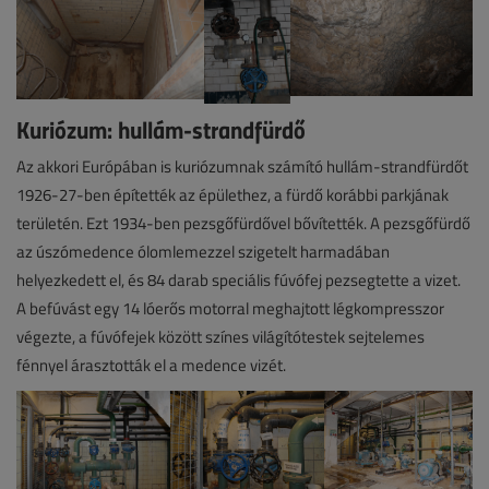
Kuriózum: hullám-strandfürdő
Az akkori Európában is kuriózumnak számító hullám-strandfürdőt
1926-27-ben építették az épülethez, a fürdő korábbi parkjának
területén. Ezt 1934-ben pezsgőfürdővel bővítették. A pezsgőfürdő
az úszómedence ólomlemezzel szigetelt harmadában
helyezkedett el, és 84 darab speciális fúvófej pezsegtette a vizet.
A befúvást egy 14 lóerős motorral meghajtott légkompresszor
végezte, a fúvófejek között színes világítótestek sejtelemes
fénnyel árasztották el a medence vizét.