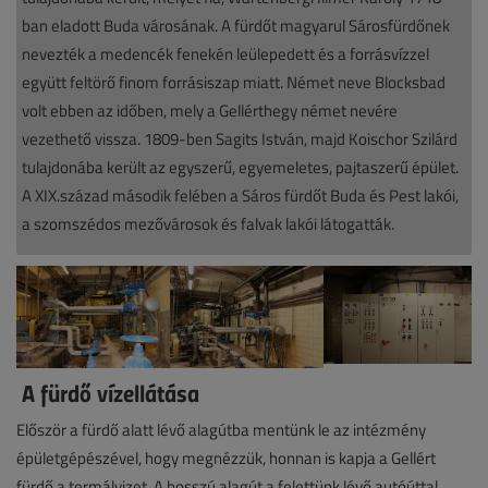
ban eladott Buda városának. A fürdőt magyarul Sárosfürdőnek
nevezték a medencék fenekén leülepedett és a forrásvízzel
együtt feltörő finom forrásiszap miatt. Német neve Blocksbad
volt ebben az időben, mely a Gellérthegy német nevére
vezethető vissza. 1809-ben Sagits István, majd Koischor Szilárd
tulajdonába került az egyszerű, egyemeletes, pajtaszerű épület.
A XIX.század második felében a Sáros fürdőt Buda és Pest lakói,
a szomszédos mezővárosok és falvak lakói látogatták.
A fürdő vízellátása
Először a fürdő alatt lévő alagútba mentünk le az intézmény
épületgépészével, hogy megnézzük, honnan is kapja a Gellért
fürdő a termálvizet. A hosszú alagút a felettünk lévő autóúttal