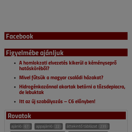
Facebook
Figyelmébe ajánljuk
A homlokzati elvezetés kikerül a kéményseprő
hatásköréből?
Mivel fűtsük a magyar családi házakat?
Hidrogénkazánnal akartak betörni a tőzsdepiacra,
de lebuktak
Itt az új szabályozás – C6 előnyben!
Rovatok
ajánló
appajánló
áttekintő táblázat
67
22
235