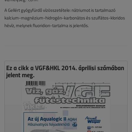
A Gellért gyógyfürdő vízösszetétele: nátriumot is tartalmazó
kalcium-magnézium-hidrogén-karbonátos és szulfátos-kloridos
hévíz, melynek fluoridion-tartalma is jelentős.
Ez a cikk a VGF&HKL 2014. áprilisi számában
jelent meg.