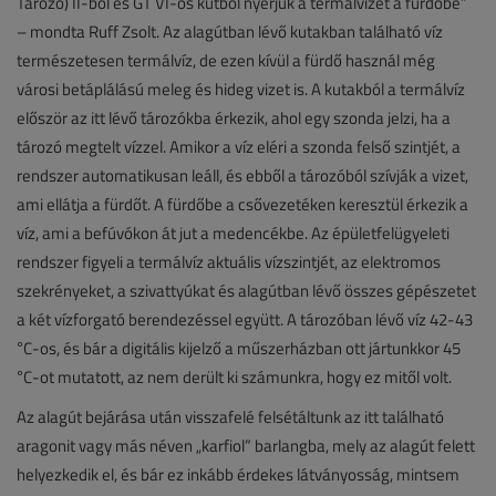
Tározó) II-ből és GT VI-os kútból nyerjük a termálvizet a fürdőbe”
– mondta Ruff Zsolt. Az alagútban lévő kutakban található víz
természetesen termálvíz, de ezen kívül a fürdő használ még
városi betáplálású meleg és hideg vizet is. A kutakból a termálvíz
először az itt lévő tározókba érkezik, ahol egy szonda jelzi, ha a
tározó megtelt vízzel. Amikor a víz eléri a szonda felső szintjét, a
rendszer automatikusan leáll, és ebből a tározóból szívják a vizet,
ami ellátja a fürdőt. A fürdőbe a csővezetéken keresztül érkezik a
víz, ami a befúvókon át jut a medencékbe. Az épületfelügyeleti
rendszer figyeli a termálvíz aktuális vízszintjét, az elektromos
szekrényeket, a szivattyúkat és alagútban lévő összes gépészetet
a két vízforgató berendezéssel együtt. A tározóban lévő víz 42-43
°C-os, és bár a digitális kijelző a műszerházban ott jártunkkor 45
°C-ot mutatott, az nem derült ki számunkra, hogy ez mitől volt.
Az alagút bejárása után visszafelé felsétáltunk az itt található
aragonit vagy más néven „karfiol” barlangba, mely az alagút felett
helyezkedik el, és bár ez inkább érdekes látványosság, mintsem