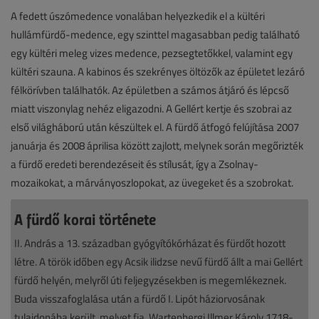
A fedett úszómedence vonalában helyezkedik el a kültéri
hullámfürdő-medence, egy szinttel magasabban pedig található
egy kültéri meleg vizes medence, pezsegtetőkkel, valamint egy
kültéri szauna. A kabinos és szekrényes öltözők az épületet lezáró
félkörívben találhatók. Az épületben a számos átjáró és lépcső
miatt viszonylag nehéz eligazodni. A Gellért kertje és szobrai az
első világháború után készültek el. A fürdő átfogó felújítása 2007
januárja és 2008 áprilisa között zajlott, melynek során megőrizték
a fürdő eredeti berendezéseit és stílusát, így a Zsolnay-
mozaikokat, a márványoszlopokat, az üvegeket és a szobrokat.
A fürdő korai története
II. András a 13. században gyógyítókórházat és fürdőt hozott
létre. A török időben egy Acsik ilidzse nevű fürdő állt a mai Gellért
fürdő helyén, melyről úti feljegyzésekben is megemlékeznek.
Buda visszafoglalása után a fürdő I. Lipót háziorvosának
tulajdonába került, melyet fia, Wartenbergi Illmer Károly 1718-