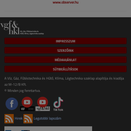
www.observer.hu
IMPRESSZUM
SZERZŐINK
MÉDIAAJÁNLAT
SÜTIBEÁLLÍTÁSOK
A Víz, Gáz, Fűtéstechnika és Hűtő, Klíma, Légtechnika szaklap alapítója és kiadója
az M-12/B Kft.
© Minden jog fenntartva.
Hírek
Legutóbbi lapszám