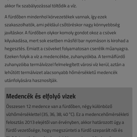
akkor fix szabályozással töltődik a víz.
A fürdőben mindenhol körvezetékek vannak, így ezek
szakaszolhatók, ami például csőtöréskor nagy könnyebbség
javításkor. A fürdőben olykor komoly gondot okoz a csövek
kilyukadása, mert sok esetben másfél bar nyomáson is kirohad a
hegesztés. Emiatt a csöveket folyamatosan cserélik műanyagra.
Ezeken folyik a víz a medencékbe, zuhanyzókba. A termálfürdő
zuhanyzóiba termálvízzel felmelegített városi víz kerül, aztán a
lehűtött termálvizet alacsonyabb hőmérsékletű medencék
utánfolyására hasznosítják.
Medencék és elfolyó vizek
Összesen 12 medence van a fürdőben, négy különböző
vízhőmérséklettel (35, 36, 38, 40 °C). Ez a medencehőmérsékleti
felosztás 2013 elejétől van érvényben, akkor határozott úgy a
fürdő vezetősége, hogy megszünteti a fürdő szeparált női és