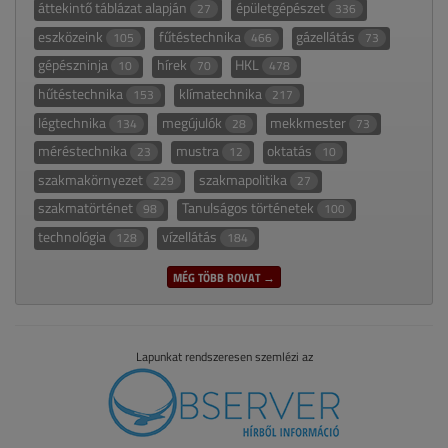
áttekintő táblázat alapján
épületgépészet
27
336
eszközeink
fűtéstechnika
gázellátás
105
466
73
gépészninja
hírek
HKL
10
70
478
hűtéstechnika
klímatechnika
153
217
légtechnika
megújulók
mekkmester
134
28
73
méréstechnika
mustra
oktatás
23
12
10
szakmakörnyezet
szakmapolitika
229
27
szakmatörténet
Tanulságos történetek
98
100
technológia
vízellátás
128
184
MÉG TÖBB ROVAT →
Lapunkat rendszeresen szemlézi az