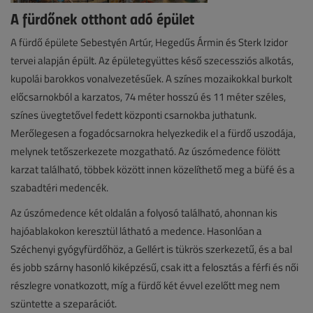
A fürdőnek otthont adó épület
A fürdő épülete Sebestyén Artúr, Hegedűs Ármin és Sterk Izidor
tervei alapján épült. Az épületegyüttes késő szecessziós alkotás,
kupolái barokkos vonalvezetésűek. A színes mozaikokkal burkolt
előcsarnokból a karzatos, 74 méter hosszú és 11 méter széles,
színes üvegtetővel fedett központi csarnokba juthatunk.
Merőlegesen a fogadócsarnokra helyezkedik el a fürdő uszodája,
melynek tetőszerkezete mozgatható. Az úszómedence fölött
karzat található, többek között innen közelíthető meg a büfé és a
szabadtéri medencék.
Az úszómedence két oldalán a folyosó található, ahonnan kis
hajóablakokon keresztül látható a medence. Hasonlóan a
Széchenyi gyógyfürdőhöz, a Gellért is tükrös szerkezetű, és a bal
és jobb szárny hasonló kiképzésű, csak itt a felosztás a férfi és női
részlegre vonatkozott, míg a fürdő két évvel ezelőtt meg nem
szüntette a szeparációt.