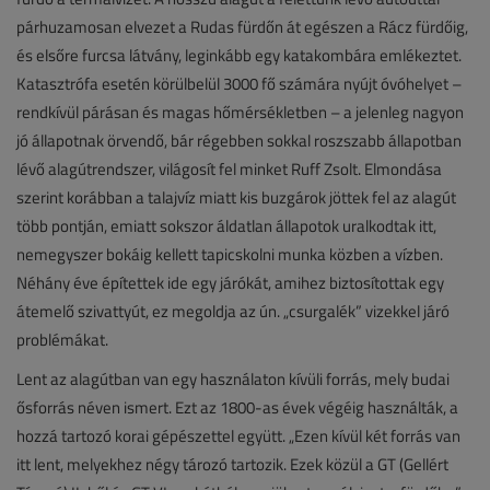
párhuzamosan elvezet a Rudas fürdőn át egészen a Rácz fürdőig,
és elsőre furcsa látvány, leginkább egy katakombára emlékeztet.
Katasztrófa esetén körülbelül 3000 fő számára nyújt óvóhelyet –
rendkívül párásan és magas hőmérsékletben – a jelenleg nagyon
jó állapotnak örvendő, bár régebben sokkal roszszabb állapotban
lévő alagútrendszer, világosít fel minket Ruff Zsolt. Elmondása
szerint korábban a talajvíz miatt kis buzgárok jöttek fel az alagút
több pontján, emiatt sokszor áldatlan állapotok uralkodtak itt,
nemegyszer bokáig kellett tapicskolni munka közben a vízben.
Néhány éve építettek ide egy járókát, amihez biztosítottak egy
átemelő szivattyút, ez megoldja az ún. „csurgalék” vizekkel járó
problémákat.
Lent az alagútban van egy használaton kívüli forrás, mely budai
ősforrás néven ismert. Ezt az 1800-as évek végéig használták, a
hozzá tartozó korai gépészettel együtt. „Ezen kívül két forrás van
itt lent, melyekhez négy tározó tartozik. Ezek közül a GT (Gellért