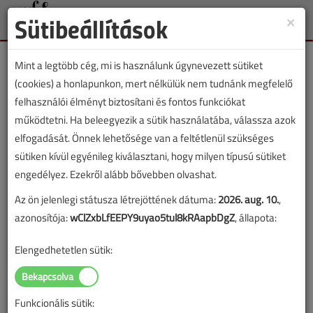
Sütibeállítások
×
Toggle
naviga
Mint a legtöbb cég, mi is használunk úgynevezett sütiket
(cookies) a honlapunkon, mert nélkülük nem tudnánk megfelelő
felhasználói élményt biztosítani és fontos funkciókat
működtetni. Ha beleegyezik a sütik használatába, válassza azok
Lapszám:
elfogadását. Önnek lehetősége van a feltétlenül szükséges
sütiken kívül egyénileg kiválasztani, hogy milyen típusú sütiket
TARTALOM
engedélyez. Ezekről alább bővebben olvashat.
A Gellért fürdő
Az ön jelenlegi státusza létrejöttének dátuma:
2026. aug. 10.
,
azonosítója:
wClZxbLfEEPY9uyao5tul8kRAapbDgZ
, állapota:
2014/4. lapszám
|
VGF&HKL online |
6785 |
Elengedhetetlen sütik:
Figylem! Ez a cikk 12 éve frissült utoljára. A benne szereplő
információk mára aktualitásukat veszíthették, valamint a tartalom
Funkcionális sütik: