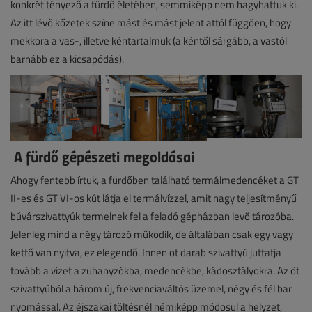
konkrét tényező a fürdő életében, semmiképp nem hagyhattuk ki.
Az itt lévő kőzetek színe mást és mást jelent attól függően, hogy
mekkora a vas-, illetve kéntartalmuk (a kéntől sárgább, a vastól
barnább ez a kicsapódás).
A fürdő gépészeti megoldásai
Ahogy fentebb írtuk, a fürdőben található termálmedencéket a GT
II-es és GT VI-os kút látja el termálvízzel, amit nagy teljesítményű
búvárszivattyúk termelnek fel a feladó gépházban levő tározóba.
Jelenleg mind a négy tározó működik, de általában csak egy vagy
kettő van nyitva, ez elegendő. Innen öt darab szivattyú juttatja
tovább a vizet a zuhanyzókba, medencékbe, kádosztályokra. Az öt
szivattyúból a három új, frekvenciaváltós üzemel, négy és fél bar
nyomással. Az éjszakai töltésnél némiképp módosul a helyzet,