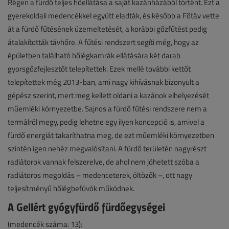
Régen a fürdő teljes hőellátása a saját kazánházából történt. Ezt a
gyerekoldali medencékkel együtt eladták, és később a Főtáv vette
át a fürdő fűtésének üzemeltetését, a korábbi gőzfűtést pedig
átalakították távhőre. A fűtési rendszert segíti még, hogy az
épületben található hőlégkamrák ellátására két darab
gyorsgőzfejlesztőt telepítettek. Ezek mellé további kettőt
telepítettek még 2013-ban, ami nagy kihívásnak bizonyult a
gépész szerint, mert meg kellett oldani a kazánok elhelyezését
műemléki környezetbe. Sajnos a fürdő fűtési rendszere nem a
termálról megy, pedig lehetne egy ilyen koncepció is, amivel a
fürdő energiát takaríthatna meg, de ezt műemléki környezetben
szintén igen nehéz megvalósítani. A fürdő területén nagyrészt
radiátorok vannak felszerelve, de ahol nem jöhetett szóba a
radiátoros megoldás – medenceterek, öltözők –, ott nagy
teljesítményű hőlégbefúvók működnek.
A Gellért gyógyfürdő fürdőegységei
(medencék száma: 13):