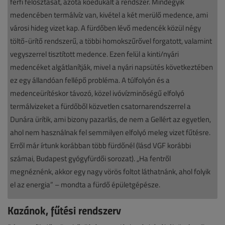
férfi felosztását, azóta koedukált a rendszer. Mindegyik
medencében termálvíz van, kivétel a két merülő medence, ami
városi hideg vizet kap. A fürdőben lévő medencék közül négy
töltő-ürítő rendszerű, a többi homokszűrővel forgatott, valamint
vegyszerrel tisztított medence. Ezen felül a kinti/nyári
medencéket algátlanítják, mivel a nyári napsütés következtében
ez egy állandóan fellépő probléma. A túlfolyón és a
medenceürítéskor távozó, közel ivóvízminőségű elfolyó
termálvizeket a fürdőből közvetlen csatornarendszerrel a
Dunára ürítik, ami bizony pazarlás, de nem a Gellért az egyetlen,
ahol nem használnak fel semmilyen elfolyó meleg vizet fűtésre.
Erről már írtunk korábban több fürdőnél (lásd VGF korábbi
számai, Budapest gyógyfürdői sorozat). „Ha fentről
megnéznénk, akkor egy nagy vörös foltot láthatnánk, ahol folyik
el az energia” – mondta a fürdő épületgépésze.
Kazánok, fűtési rendszerv