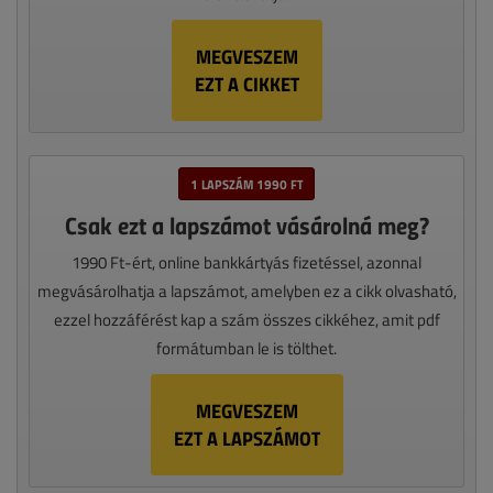
MEGVESZEM
EZT A CIKKET
1 LAPSZÁM 1990 FT
Csak ezt a lapszámot vásárolná meg?
1990 Ft-ért, online bankkártyás fizetéssel, azonnal
megvásárolhatja a lapszámot, amelyben ez a cikk olvasható,
ezzel hozzáférést kap a szám összes cikkéhez, amit pdf
formátumban le is tölthet.
MEGVESZEM
EZT A LAPSZÁMOT