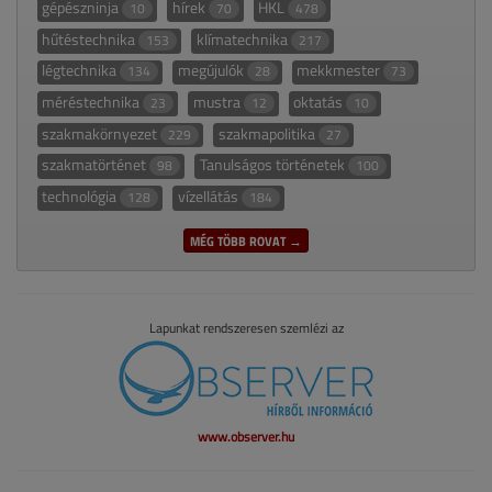
gépészninja
hírek
HKL
10
70
478
hűtéstechnika
klímatechnika
153
217
légtechnika
megújulók
mekkmester
134
28
73
méréstechnika
mustra
oktatás
23
12
10
szakmakörnyezet
szakmapolitika
229
27
szakmatörténet
Tanulságos történetek
98
100
technológia
vízellátás
128
184
MÉG TÖBB ROVAT →
Lapunkat rendszeresen szemlézi az
www.observer.hu