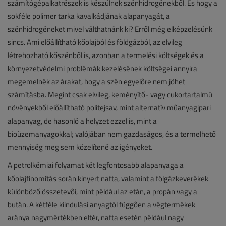
számítógépalkatrészek is készülnek szénhidrogénekből. És hogy a
sokféle polimer tarka kavalkádjának alapanyagát, a
szénhidrogéneket mivel válthatnánk ki? Erről még elképzelésünk
sincs. Ami előállítható kőolajból és földgázból, az elvileg
létrehozható kőszénből is, azonban a termelési költségek és a
környezetvédelmi problémák kezelésének költségei annyira
megemelnék az árakat, hogy a szén egyelőre nem jöhet
számításba. Megint csak elvileg, keményítő- vagy cukortartalmú
növényekből előállítható politejsav, mint alternatív műanyagipari
alapanyag, de hasonló a helyzet ezzel is, mint a
bioüzemanyagokkal; valójában nem gazdaságos, és a termelhető
mennyiség meg sem közelítené az igényeket.
A petrolkémiai folyamat két legfontosabb alapanyaga a
kőolajfinomítás során kinyert nafta, valamint a fölgázkeverékek
különböző összetevői, mint például az etán, a propán vagy a
bután. A kétféle kiindulási anyagtól függően a végtermékek
aránya nagymértékben eltér, nafta esetén például nagy