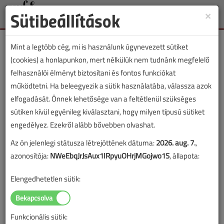
Sütibeállítások
×
Toggle
naviga
Mint a legtöbb cég, mi is használunk úgynevezett sütiket
(cookies) a honlapunkon, mert nélkülük nem tudnánk megfelelő
felhasználói élményt biztosítani és fontos funkciókat
működtetni. Ha beleegyezik a sütik használatába, válassza azok
Lapszám:
elfogadását. Önnek lehetősége van a feltétlenül szükséges
sütiken kívül egyénileg kiválasztani, hogy milyen típusú sütiket
TARTALOM
engedélyez. Ezekről alább bővebben olvashat.
Az ön jelenlegi státusza létrejöttének dátuma:
2026. aug. 7.
,
Szakmatörténet
azonosítója:
NWeEbqJrJsAux1IRpyuOHrjMGojwo1S
, állapota:
A földgáz alternatív
Elengedhetetlen sütik:
felhasználása
Fejezetek a gázszolgáltatás történetéből
Funkcionális sütik:
XIV.