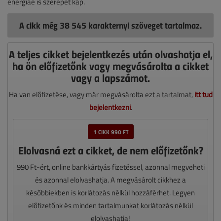
energiáé is szerepet kap.
A cikk még 38 545 karakternyi szöveget tartalmaz.
A teljes cikket bejelentkezés után olvashatja el,
ha ön előfizetőnk vagy megvásárolta a cikket
vagy a lapszámot.
Ha van előfizetése, vagy már megvásárolta ezt a tartalmat,
itt tud
bejelentkezni
.
1 CIKK 990 FT
Elolvasná ezt a cikket, de nem előfizetőnk?
990 Ft-ért, online bankkártyás fizetéssel, azonnal megveheti
és azonnal elolvashatja. A megvásárolt cikkhez a
későbbiekben is korlátozás nélkül hozzáférhet. Legyen
előfizetőnk és minden tartalmunkat korlátozás nélkül
elolvashatja!