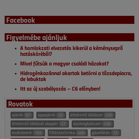
Facebook
Figyelmébe ajánljuk
A homlokzati elvezetés kikerül a kéményseprő
hatásköréből?
Mivel fűtsük a magyar családi házakat?
Hidrogénkazánnal akartak betörni a tőzsdepiacra,
de lebuktak
Itt az új szabályozás – C6 előnyben!
Rovatok
ajánló
appajánló
áttekintő táblázat
67
22
235
áttekintő táblázat alapján
épületgépészet
27
336
eszközeink
fűtéstechnika
gázellátás
105
466
73