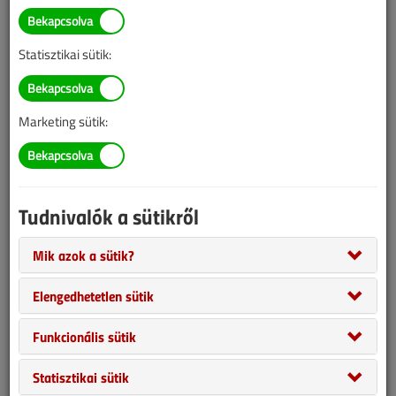
információk mára aktualitásukat veszíthették, valamint a tartalom
helyenként hiányos lehet (képek, táblázatok stb.).
Statisztikai sütik:
Marketing sütik:
Tudnivalók a sütikről
Mik azok a sütik?
A napkollektorok 5-6 évvel ezelőtti bummja, EU-s és egyéb
támogatások, valamint a megújulós marketing generálta
Elengedhetetlen sütik
telepítési láza idején relatíve sok napkollektoros rendszer készült
Funkcionális sütik
Magyarországon. Ezek karbantartásáról kevés szó esik a
médiákban, még a szakmédiában is, pedig aktuális téma.
Statisztikai sütik