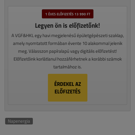
1 ÉVES ELŐFIZETÉS 13 990 FT
Legyen ön is előfizetőnk!
A VGF&HKL egy havi megjelenésű épületgépészeti szaklap,
amely nyomtatott formában évente 10 alakommal jelenik
meg. Válasszon papíralapú vagy digitális előfizetést!
Előfizetőink korlátlanul hozzáférhetnek a korábbi számok
tartalmához is.
ÉRDEKEL AZ
ELŐFIZETÉS
Napenergia