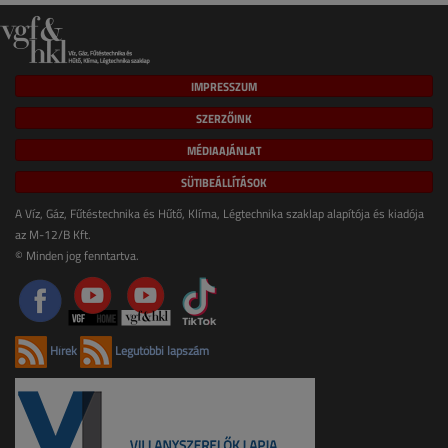
IMPRESSZUM
SZERZŐINK
MÉDIAAJÁNLAT
SÜTIBEÁLLÍTÁSOK
A Víz, Gáz, Fűtéstechnika és Hűtő, Klíma, Légtechnika szaklap alapítója és kiadója
az M-12/B Kft.
© Minden jog fenntartva.
Hírek
Legutóbbi lapszám