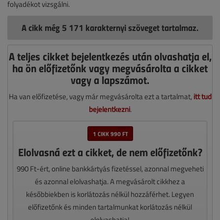
folyadékot vizsgálni.
A cikk még 5 171 karakternyi szöveget tartalmaz.
A teljes cikket bejelentkezés után olvashatja el,
ha ön előfizetőnk vagy megvásárolta a cikket
vagy a lapszámot.
Ha van előfizetése, vagy már megvásárolta ezt a tartalmat,
itt tud
bejelentkezni
.
1 CIKK 990 FT
Elolvasná ezt a cikket, de nem előfizetőnk?
990 Ft-ért, online bankkártyás fizetéssel, azonnal megveheti
és azonnal elolvashatja. A megvásárolt cikkhez a
későbbiekben is korlátozás nélkül hozzáférhet. Legyen
előfizetőnk és minden tartalmunkat korlátozás nélkül
elolvashatja!