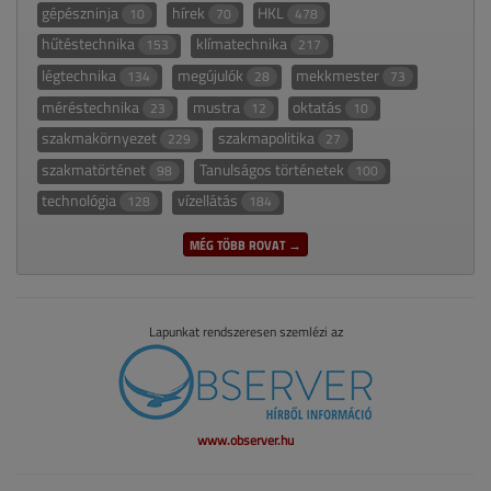
gépészninja
hírek
HKL
10
70
478
hűtéstechnika
klímatechnika
153
217
légtechnika
megújulók
mekkmester
134
28
73
méréstechnika
mustra
oktatás
23
12
10
szakmakörnyezet
szakmapolitika
229
27
szakmatörténet
Tanulságos történetek
98
100
technológia
vízellátás
128
184
MÉG TÖBB ROVAT →
Lapunkat rendszeresen szemlézi az
www.observer.hu