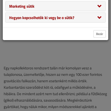
Marketing sütik
Hogyan kapcsolhatók ki vagy be a sütik?
Bezár
Egy napkollektoros rendszert talán már komolyan vesz a
tulajdonosa, üzemeltetője, hiszen az nem egy 100 ezer forintos
gravitációs falikazán, hanem esetenként milliós érték.
Karbantartási szerződést köt rá, odafigyel a működésére, a
hibákra. De mindent azért nem tud ellenőrizni; például a fűtőközeg
(glikol) elhasználódására, savasodására. Megkérdeztünk
gyártókat, hogy náluk mikor, milyen módszerekkel ajánlott a