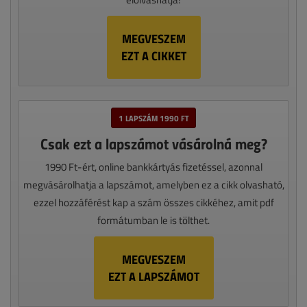
MEGVESZEM
EZT A CIKKET
1 LAPSZÁM 1990 FT
Csak ezt a lapszámot vásárolná meg?
1990 Ft-ért, online bankkártyás fizetéssel, azonnal
megvásárolhatja a lapszámot, amelyben ez a cikk olvasható,
ezzel hozzáférést kap a szám összes cikkéhez, amit pdf
formátumban le is tölthet.
MEGVESZEM
EZT A LAPSZÁMOT