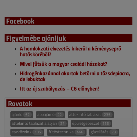
Facebook
Figyelmébe ajánljuk
A homlokzati elvezetés kikerül a kéményseprő
hatásköréből?
Mivel fűtsük a magyar családi házakat?
Hidrogénkazánnal akartak betörni a tőzsdepiacra,
de lebuktak
Itt az új szabályozás – C6 előnyben!
Rovatok
ajánló
appajánló
áttekintő táblázat
67
22
235
áttekintő táblázat alapján
épületgépészet
27
336
eszközeink
fűtéstechnika
gázellátás
105
466
73