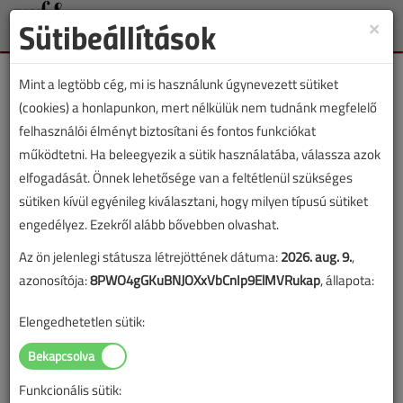
Sütibeállítások
×
Toggle
naviga
Mint a legtöbb cég, mi is használunk úgynevezett sütiket
(cookies) a honlapunkon, mert nélkülük nem tudnánk megfelelő
felhasználói élményt biztosítani és fontos funkciókat
működtetni. Ha beleegyezik a sütik használatába, válassza azok
Lapszám:
elfogadását. Önnek lehetősége van a feltétlenül szükséges
sütiken kívül egyénileg kiválasztani, hogy milyen típusú sütiket
TARTALOM
engedélyez. Ezekről alább bővebben olvashat.
Az ön jelenlegi státusza létrejöttének dátuma:
2026. aug. 9.
,
Fűtéstechnika
azonosítója:
8PWO4gGKuBNJOXxVbCnIp9ElMVRukap
, állapota:
Napkollektorok, savasodás
Elengedhetetlen sütik:
2016/7-8. lapszám
|
VGF&HKL online |
9111 |
Funkcionális sütik:
Figylem! Ez a cikk 10 éve frissült utoljára. A benne szereplő