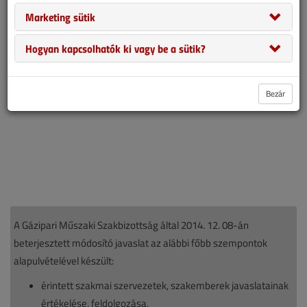
megjelent a módosított Műszaki Biztonsági Szabályzat.
Marketing sütik
Hogyan kapcsolhatók ki vagy be a sütik?
Bezár
A Gázipari Műszaki Szakbizottság által 2014. 12. 08-án
beterjesztett módosító javaslat az alábbi főbb szempontok
alapulvételével készült:
érintett szakmai szervezetek, szakemberek javaslatainak
értékelése, feldolgozása,