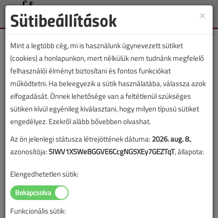
Sütibeállítások
×
Toggle
naviga
Mint a legtöbb cég, mi is használunk úgynevezett sütiket
(cookies) a honlapunkon, mert nélkülük nem tudnánk megfelelő
felhasználói élményt biztosítani és fontos funkciókat
működtetni. Ha beleegyezik a sütik használatába, válassza azok
Lapszám:
elfogadását. Önnek lehetősége van a feltétlenül szükséges
sütiken kívül egyénileg kiválasztani, hogy milyen típusú sütiket
TARTALOM
engedélyez. Ezekről alább bővebben olvashat.
Az ön jelenlegi státusza létrejöttének dátuma:
2026. aug. 8.
,
Gázellátás
azonosítója:
SIWV1XSWeBGGVE6CcgNG5XEy7GEZTqT
, állapota:
A módosított Műszaki
Elengedhetetlen sütik:
Biztonsági Szabályzatról
2016/7-8. lapszám
|
Molnár Károly, a Gázipari Műszaki
Funkcionális sütik:
Szakbizottság elnöke |
1518 |