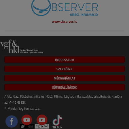
www.observer.hu
IMPRESSZUM
SZERZŐINK
MÉDIAAJÁNLAT
SÜTIBEÁLLÍTÁSOK
A Víz, Gáz, Fűtéstechnika és Hűtő, Klíma, Légtechnika szaklap alapítója és kiadója
az M-12/B Kft.
© Minden jog fenntartva.