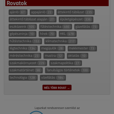
Rovatok
ajánló
appajánló
áttekintő táblázat
67
22
235
áttekintő táblázat alapján
épületgépészet
27
336
eszközeink
fűtéstechnika
gázellátás
105
466
73
gépészninja
hírek
HKL
10
70
478
hűtéstechnika
klímatechnika
153
217
légtechnika
megújulók
mekkmester
134
28
73
méréstechnika
mustra
oktatás
23
12
10
szakmakörnyezet
szakmapolitika
229
27
szakmatörténet
Tanulságos történetek
98
100
technológia
vízellátás
128
184
MÉG TÖBB ROVAT →
Lapunkat rendszeresen szemlézi az