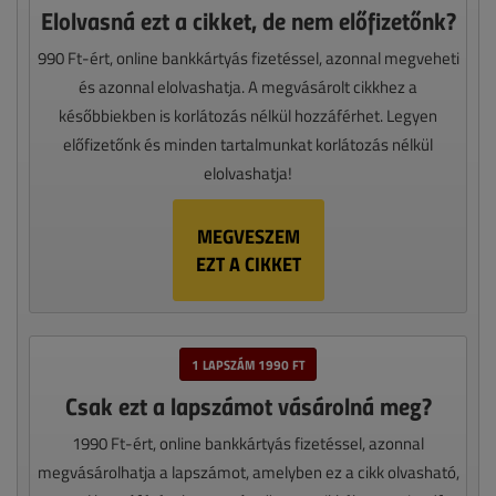
Elolvasná ezt a cikket, de nem előfizetőnk?
990 Ft-ért, online bankkártyás fizetéssel, azonnal megveheti
és azonnal elolvashatja. A megvásárolt cikkhez a
későbbiekben is korlátozás nélkül hozzáférhet. Legyen
előfizetőnk és minden tartalmunkat korlátozás nélkül
elolvashatja!
MEGVESZEM
EZT A CIKKET
1 LAPSZÁM 1990 FT
Csak ezt a lapszámot vásárolná meg?
1990 Ft-ért, online bankkártyás fizetéssel, azonnal
megvásárolhatja a lapszámot, amelyben ez a cikk olvasható,