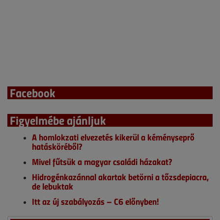
Facebook
Figyelmébe ajánljuk
A homlokzati elvezetés kikerül a kéményseprő
hatásköréből?
Mivel fűtsük a magyar családi házakat?
Hidrogénkazánnal akartak betörni a tőzsdepiacra,
de lebuktak
Itt az új szabályozás – C6 előnyben!