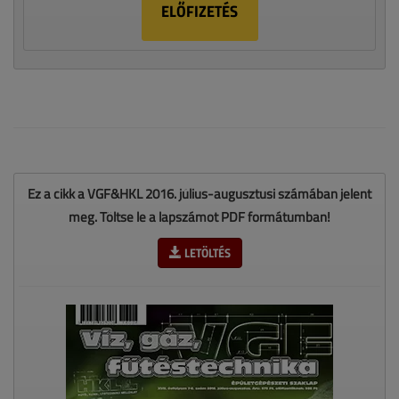
ELŐFIZETÉS
Ez a cikk a VGF&HKL 2016. július-augusztusi számában jelent
meg. Töltse le a lapszámot PDF formátumban!
LETÖLTÉS