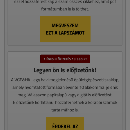
ezzel hozzáférést kap a szám összes cikkéhez, amit pdf
formátumban le is tölthet.
MEGVESZEM
EZT A LAPSZÁMOT
1 ÉVES ELŐFIZETÉS 13 990 FT
Legyen ön is előfizetőnk!
A VGF&HKL egy havi megjelenésű épületgépészeti szaklap,
amely nyomtatott formában évente 10 alakommal jelenik
meg. Válasszon papíralapú vagy digitális előfizetést!
Előfizetőink korlátlanul hozzáférhetnek a korábbi számok
tartalmához is.
ÉRDEKEL AZ