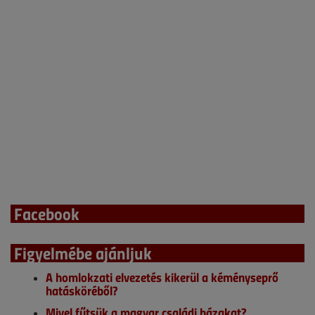
Facebook
Figyelmébe ajánljuk
A homlokzati elvezetés kikerül a kéményseprő
hatásköréből?
Mivel fűtsük a magyar családi házakat?