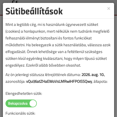
Sütibeállítások
×
Toggle
naviga
Mint a legtöbb cég, mi is használunk úgynevezett sütiket
(cookies) a honlapunkon, mert nélkülük nem tudnánk megfelelő
felhasználói élményt biztosítani és fontos funkciókat
működtetni. Ha beleegyezik a sütik használatába, válassza azok
Lapszám:
elfogadását. Önnek lehetősége van a feltétlenül szükséges
sütiken kívül egyénileg kiválasztani, hogy milyen típusú sütiket
TARTALOM
engedélyez. Ezekről alább bővebben olvashat.
Az ön jelenlegi státusza létrejöttének dátuma:
2026. aug. 10.
,
Áttekintő táblázat
HKL
azonosítója:
vQuIJ6atZHaEWoVsLMRwiHFPOiSSQwy
, állapota:
Változó hűtőközeg-áramú
Elengedhetetlen sütik:
hőszivattyús berendezések
Összehasonlító táblázat
Funkcionális sütik: