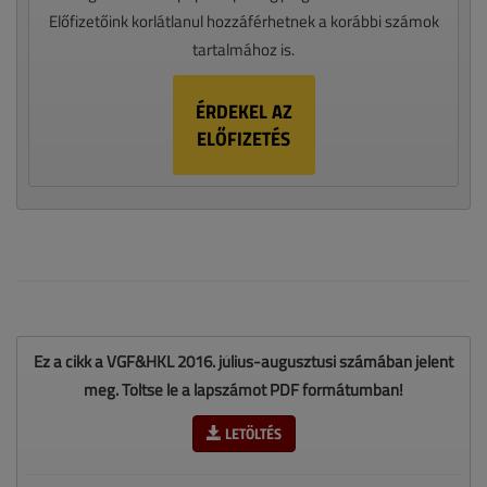
Előfizetőink korlátlanul hozzáférhetnek a korábbi számok
tartalmához is.
ÉRDEKEL AZ
ELŐFIZETÉS
Ez a cikk a VGF&HKL 2016. július-augusztusi számában jelent
meg. Töltse le a lapszámot PDF formátumban!
LETÖLTÉS