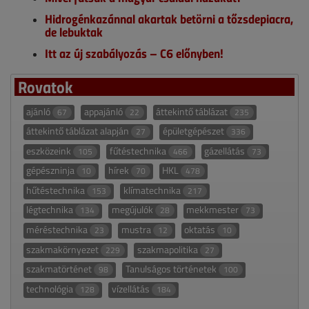
Hidrogénkazánnal akartak betörni a tőzsdepiacra,
de lebuktak
Itt az új szabályozás – C6 előnyben!
Rovatok
ajánló
appajánló
áttekintő táblázat
67
22
235
áttekintő táblázat alapján
épületgépészet
27
336
eszközeink
fűtéstechnika
gázellátás
105
466
73
gépészninja
hírek
HKL
10
70
478
hűtéstechnika
klímatechnika
153
217
légtechnika
megújulók
mekkmester
134
28
73
méréstechnika
mustra
oktatás
23
12
10
szakmakörnyezet
szakmapolitika
229
27
szakmatörténet
Tanulságos történetek
98
100
technológia
vízellátás
128
184