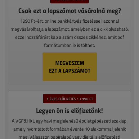
Csak ezt a lapszámot vásárolná meg?
1990 Ft-ért, online bankkártyás fizetéssel, azonnal
megvásárolhatja a lapszámot, amelyben ez a cikk olvasható,
ezzel hozzáférést kap a szám összes cikkéhez, amit pdf
formátumban le is tölthet.
MEGVESZEM
EZT A LAPSZÁMOT
1 ÉVES ELŐFIZETÉS 13 990 FT
Legyen ön is előfizetőnk!
A VGF&HKL egy havi megjelenésű épületgépészeti szaklap,
amely nyomtatott formában évente 10 alakommal jelenik
meg. Válasszon papíralapú vagy digitális előfizetést!