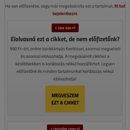
Ha van előfizetése, vagy már megvásárolta ezt a tartalmat,
itt tud
bejelentkezni
.
1 CIKK 990 FT
Elolvasná ezt a cikket, de nem előfizetőnk?
990 Ft-ért, online bankkártyás fizetéssel, azonnal megveheti
és azonnal elolvashatja. A megvásárolt cikkhez a
későbbiekben is korlátozás nélkül hozzáférhet. Legyen
előfizetőnk és minden tartalmunkat korlátozás nélkül
elolvashatja!
MEGVESZEM
EZT A CIKKET
1 LAPSZÁM 1990 FT