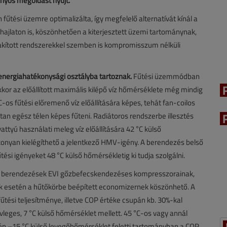
őnyös megoldást nyújt.
űtési üzemre optimalizálta, így megfelelő alternatívát kínál a
jlaton is, köszönhetően a kiterjesztett üzemi tartománynak,
alakított rendszerekkel szemben is kompromisszum nélküli
 energiahatékonysági
osztályba
tartoznak
.
Fűtési üzemmódban
or az előállított maximális kilépő víz hőmérséklete még mindig
C-os fűtési előremenő víz előállítására képes, tehát fan-coilos
an egész télen képes fűteni. Radiátoros rendszerbe illesztés
vattyú használati meleg víz előállítására 42 °C külső
ékonyan kielégíthető a jelentkező HMV-igény. A berendezés belső
tési igényeket 48 °C külső hőmérsékletig ki tudja szolgálni.
a berendezések EVI gőzbefecskendezéses kompresszorainak,
ések esetén a hűtőkörbe beépített economizernek köszönhető. A
tési teljesítménye, illetve COP értéke csupán kb. 30%-kal
leges, 7 °C külső hőmérséklet mellett. 45 °C-os vagy annál
n –15 °C külső levegőhőmérséklet feletti tartományban a COP