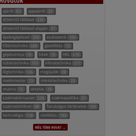
ajánló
appajánló
67
22
áttekintő táblázat
235
áttekintő táblázat alapján
27
épületgépészet
eszközeink
336
105
fűtéstechnika
gázellátás
466
73
gépészninja
hírek
HKL
10
70
478
hűtéstechnika
klímatechnika
153
217
légtechnika
megújulók
134
28
mekkmester
méréstechnika
73
23
mustra
oktatás
12
10
szakmakörnyezet
szakmapolitika
229
27
szakmatörténet
Tanulságos történetek
98
100
technológia
vízellátás
128
184
MÉG TÖBB ROVAT →