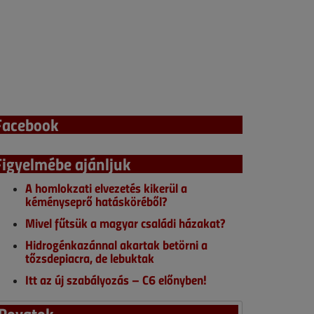
Facebook
Figyelmébe ajánljuk
A homlokzati elvezetés kikerül a
kéményseprő hatásköréből?
Mivel fűtsük a magyar családi házakat?
Hidrogénkazánnal akartak betörni a
tőzsdepiacra, de lebuktak
Itt az új szabályozás – C6 előnyben!
Rovatok