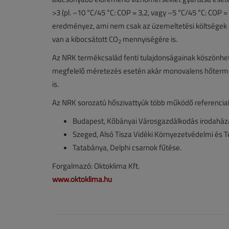
>3 (pl. –10 °C/45 °C: COP = 3,2, vagy –5 °C/45 °C: COP
eredményez, ami nem csak az üzemeltetési költségek c
van a kibocsátott CO
mennyiségére is.
2
Az NRK termékcsalád fenti tulajdonságainak köszönhető
megfelelő méretezés esetén akár monovalens hőtermelők
is.
Az NRK sorozatú hőszivattyúk több működő referenciah
Budapest, Kőbányai Városgazdálkodás irodaház
Szeged, Alsó Tisza Vidéki Környezetvédelmi és 
Tatabánya, Delphi csarnok fűtése.
Forgalmazó: Oktoklima Kft.
www.oktoklima.hu