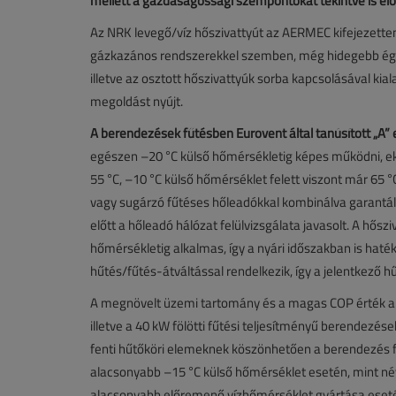
mellett a gazdaságossági szempontokat tekintve is el
Az NRK levegő/víz hőszivattyút az AERMEC kifejezetten f
gázkazános rendszerekkel szemben, még hidegebb égha
illetve az osztott hőszivattyúk sorba kapcsolásával ki
megoldást nyújt.
A
berendezések
fűtésben Eurovent
által
tanúsított
„A
”
egészen –20 °C külső hőmérsékletig képes működni, ekk
55 °C, –10 °C külső hőmérséklet felett viszont már 65 °
vagy sugárzó fűtéses hőleadókkal kombinálva garantált
előtt a hőleadó hálózat felülvizsgálata javasolt. A hőszi
hőmérsékletig alkalmas, így a nyári időszakban is hat
hűtés/fűtés-átváltással rendelkezik, így a jelentkező hű
A megnövelt üzemi tartomány és a magas COP érték 
illetve a 40 kW fölötti fűtési teljesítményű berendez
fenti hűtőköri elemeknek köszönhetően a berendezés fű
alacsonyabb –15 °C külső hőmérséklet esetén, mint név
alacsonyabb előremenő vízhőmérséklet gyártása eseté