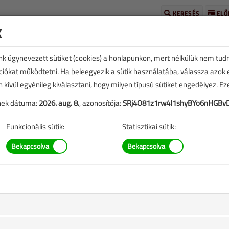
KERESÉS
ELŐ
k
unk úgynevezett sütiket (cookies) a honlapunkon, mert nélkülük nem tud
kciókat működtetni. Ha beleegyezik a sütik használatába, válassza azok
n kívül egyénileg kiválasztani, hogy milyen típusú sütiket engedélyez. E
tének dátuma:
2026. aug. 8.
, azonosítója:
SRj4O81z1rw4I1shyBYo6nHGBv
E
TARTALOM
Funkcionális sütik:
Statisztikai sütik:
 hőszivattyú-család
replő információk mára aktualitásukat veszíthették, valamint a
b.).