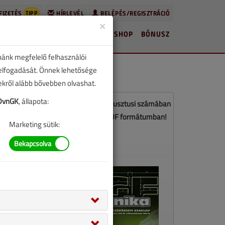
TIPP
FIZETÉS
HÍRLEVÉL
BELÉPÉS/REGISZTRÁCIÓ
×
HÍREK
LAPSZÁMOK
BLOG
SHOP
BÓNUSZ
nánk megfelelő felhasználói
 elfogadását. Önnek lehetősége
zekről alább bővebben olvashat.
DvnGK
, állapota:
z a cikk a VGF&HKL 2016. július-augusztusi számában
jelent meg. Töltse le a lapszámot PDF formátumban!
Marketing sütik:
LETÖLTÉS