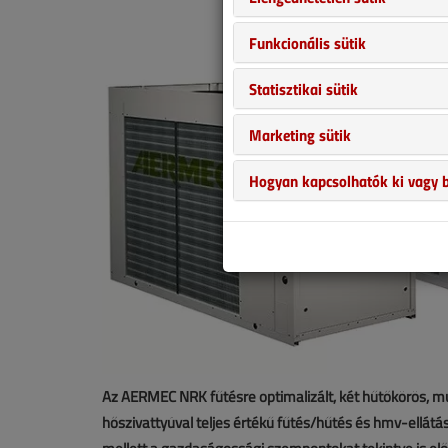
Funkcionális sütik
Statisztikai sütik
Marketing sütik
Hogyan kapcsolhatók ki vagy b
Az AERMEC NRK fűtésre optimalizált, két hűtőkörös, m
hőszivattyúval teljes értékű fűtés/hűtés és hmv-ellátás