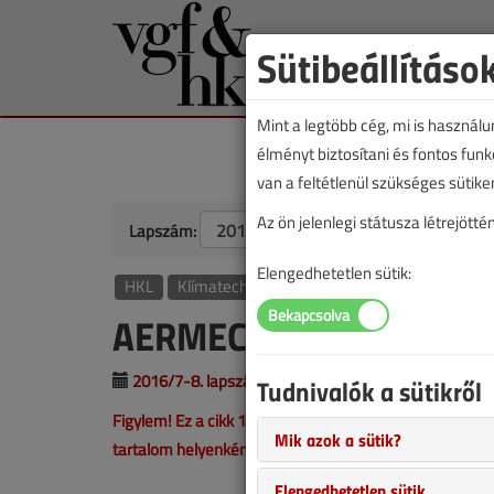
Sütibeállításo
Mint a legtöbb cég, mi is használ
élményt biztosítani és fontos fun
van a feltétlenül szükséges sütike
Az ön jelenlegi státusza létrejöt
Lapszám:
Elengedhetetlen sütik:
HKL
Klímatechnika
AERMEC NRK levegő/víz
2016/7-8. lapszám
|
támogatott cikk |
2315 |
Tudnivalók a sütikről
Figylem! Ez a cikk 10 éve frissült utoljára. A benne sze
Mik azok a sütik?
tartalom helyenként hiányos lehet (képek, táblázatok st
Elengedhetetlen sütik