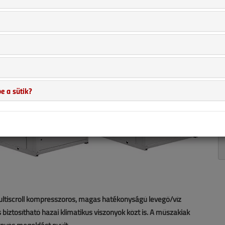
e a sütik?
ultiscroll kompresszoros, magas hatékonyságú levegő/víz
 biztosítható hazai klimatikus viszonyok közt is. A műszakiak