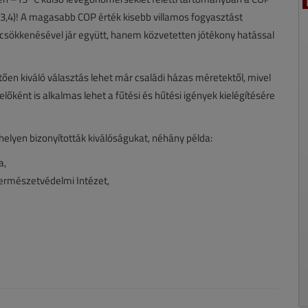
 = 3,4)! A magasabb COP érték kisebb villamos fogyasztást
sökkenésével jár együtt, hanem közvetetten jótékony hatással
en kiváló választás lehet már családi házas méretektől, mivel
ént is alkalmas lehet a fűtési és hűtési igények kielégítésére
elyen bizonyították kiválóságukat, néhány példa:
a,
Természetvédelmi Intézet,