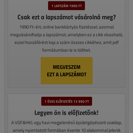
1 LAPSZÁM 1990 FT
Csak ezt a lapszámot vásárolná meg?
1990 Ft-ért, online bankkártyás fizetéssel, azonnal
megvásárolhatja a lapszámot, amelyben ez a cikk olvasható,
ezzel hozzáférést kap a szám összes cikkéhez, amit pdf
formátumban le is tölthet.
MEGVESZEM
EZT A LAPSZÁMOT
1 ÉVES ELŐFIZETÉS 13 990 FT
Legyen ön is előfizetőnk!
A VGF&HKL egy havi megjelenésű épületgépészeti szaklap,
amely nyomtatott formában évente 10 alakommal jelenik