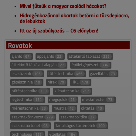
Mivel fűtsük a magyar családi házakat?
Hidrogénkazánnal akartak betörni a tőzsdepiacra,
de lebuktak
Itt az új szabályozás – C6 előnyben!
Rovatok
ajánló
appajánló
áttekintő táblázat
67
22
235
áttekintő táblázat alapján
épületgépészet
27
336
eszközeink
fűtéstechnika
gázellátás
105
466
73
gépészninja
hírek
HKL
10
70
478
hűtéstechnika
klímatechnika
153
217
légtechnika
megújulók
mekkmester
134
28
73
méréstechnika
mustra
oktatás
23
12
10
szakmakörnyezet
szakmapolitika
229
27
szakmatörténet
Tanulságos történetek
98
100
technológia
vízellátás
128
184