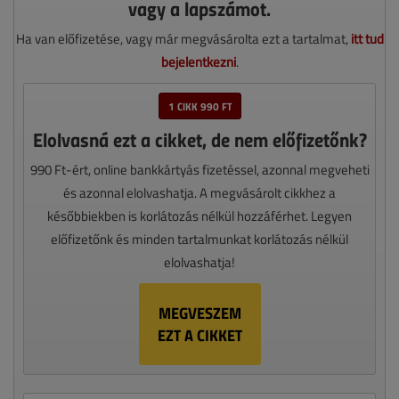
vagy a lapszámot.
Ha van előfizetése, vagy már megvásárolta ezt a tartalmat,
itt tud
bejelentkezni
.
1 CIKK 990 FT
Elolvasná ezt a cikket, de nem előfizetőnk?
990 Ft-ért, online bankkártyás fizetéssel, azonnal megveheti
és azonnal elolvashatja. A megvásárolt cikkhez a
későbbiekben is korlátozás nélkül hozzáférhet. Legyen
előfizetőnk és minden tartalmunkat korlátozás nélkül
elolvashatja!
MEGVESZEM
EZT A CIKKET