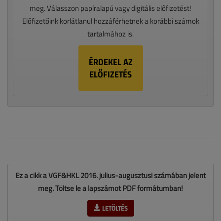
meg. Válasszon papíralapú vagy digitális előfizetést!
Előfizetőink korlátlanul hozzáférhetnek a korábbi számok
tartalmához is.
ÉRDEKEL AZ
ELŐFIZETÉS
Ez a cikk a VGF&HKL 2016. július-augusztusi számában jelent
meg. Töltse le a lapszámot PDF formátumban!
LETÖLTÉS