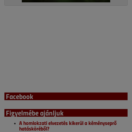
Facebook
Figyelmébe ajánljuk
A homlokzati elvezetés kikerül a kéményseprő
hatásköréből?