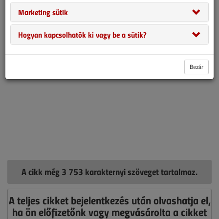
levegő helyi elszívása nem jelent-e gondot? Erről kérdeztünk
Marketing sütik
szakcégeket.
Hogyan kapcsolhatók ki vagy be a sütik?
Bezár
A cikk még 3 753 karakternyi szöveget tartalmaz.
A teljes cikket bejelentkezés után olvashatja el,
ha ön előfizetőnk vagy megvásárolta a cikket