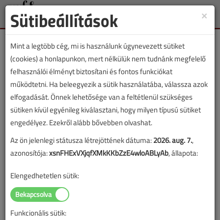
Sütibeállítások
×
Toggle
naviga
Mint a legtöbb cég, mi is használunk úgynevezett sütiket
(cookies) a honlapunkon, mert nélkülük nem tudnánk megfelelő
felhasználói élményt biztosítani és fontos funkciókat
működtetni. Ha beleegyezik a sütik használatába, válassza azok
Lapszám:
elfogadását. Önnek lehetősége van a feltétlenül szükséges
sütiken kívül egyénileg kiválasztani, hogy milyen típusú sütiket
TARTALOM
engedélyez. Ezekről alább bővebben olvashat.
Az ön jelenlegi státusza létrejöttének dátuma:
2026. aug. 7.
,
HKL
Légtechnika
azonosítója:
xsnFHExVXjqfXMkKKbZzE4wloABLyAb
, állapota:
Konyhai szellőztető
Elengedhetetlen sütik:
kiváltása
2016/7-8. lapszám
|
VGF&HKL online |
7994 |
Funkcionális sütik: