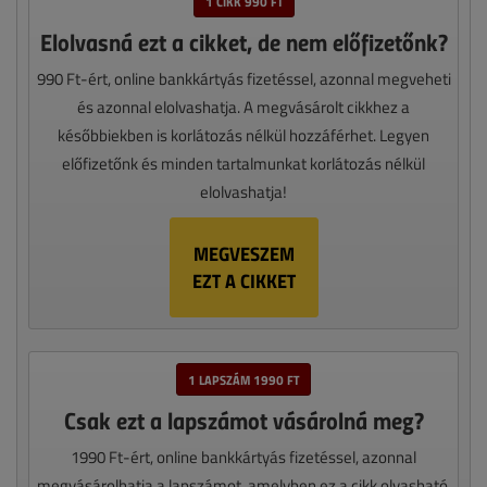
1 CIKK 990 FT
Elolvasná ezt a cikket, de nem előfizetőnk?
990 Ft-ért, online bankkártyás fizetéssel, azonnal megveheti
és azonnal elolvashatja. A megvásárolt cikkhez a
későbbiekben is korlátozás nélkül hozzáférhet. Legyen
előfizetőnk és minden tartalmunkat korlátozás nélkül
elolvashatja!
MEGVESZEM
EZT A CIKKET
1 LAPSZÁM 1990 FT
Csak ezt a lapszámot vásárolná meg?
1990 Ft-ért, online bankkártyás fizetéssel, azonnal
megvásárolhatja a lapszámot, amelyben ez a cikk olvasható,