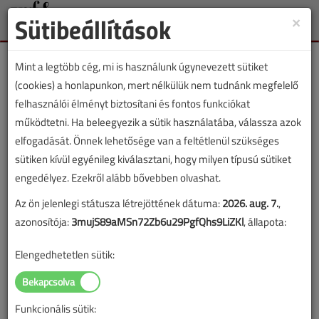
Sütibeállítások
×
Toggle
naviga
Mint a legtöbb cég, mi is használunk úgynevezett sütiket
(cookies) a honlapunkon, mert nélkülük nem tudnánk megfelelő
felhasználói élményt biztosítani és fontos funkciókat
működtetni. Ha beleegyezik a sütik használatába, válassza azok
Lapszám:
elfogadását. Önnek lehetősége van a feltétlenül szükséges
sütiken kívül egyénileg kiválasztani, hogy milyen típusú sütiket
TARTALOM
engedélyez. Ezekről alább bővebben olvashat.
Az ön jelenlegi státusza létrejöttének dátuma:
2026. aug. 7.
,
HKL
Klímatechnika
azonosítója:
3mujS89aMSn72Zb6u29PgfQhs9LiZKl
, állapota:
Ötezer forint a
Elengedhetetlen sütik:
kreditpontokért
2016/7-8. lapszám
|
VGF&HKL online |
1677 |
Funkcionális sütik: