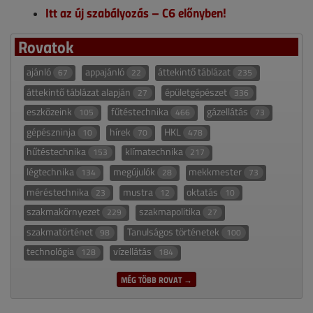
Itt az új szabályozás – C6 előnyben!
Rovatok
ajánló
appajánló
áttekintő táblázat
67
22
235
áttekintő táblázat alapján
épületgépészet
27
336
eszközeink
fűtéstechnika
gázellátás
105
466
73
gépészninja
hírek
HKL
10
70
478
hűtéstechnika
klímatechnika
153
217
légtechnika
megújulók
mekkmester
134
28
73
méréstechnika
mustra
oktatás
23
12
10
szakmakörnyezet
szakmapolitika
229
27
szakmatörténet
Tanulságos történetek
98
100
technológia
vízellátás
128
184
MÉG TÖBB ROVAT →