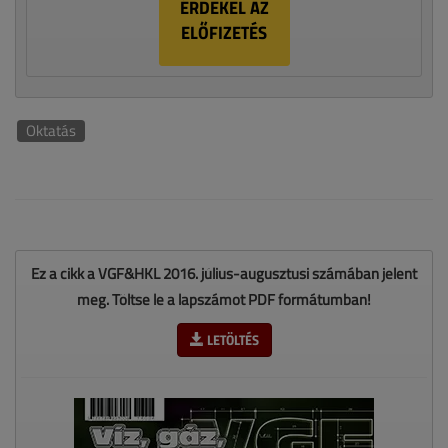
ÉRDEKEL AZ
ELŐFIZETÉS
Oktatás
Ez a cikk a VGF&HKL 2016. július-augusztusi számában jelent
meg. Töltse le a lapszámot PDF formátumban!
LETÖLTÉS