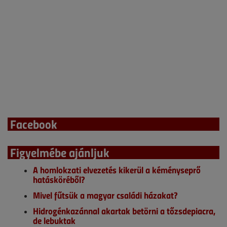
Facebook
Figyelmébe ajánljuk
A homlokzati elvezetés kikerül a kéményseprő
hatásköréből?
Mivel fűtsük a magyar családi házakat?
Hidrogénkazánnal akartak betörni a tőzsdepiacra,
de lebuktak