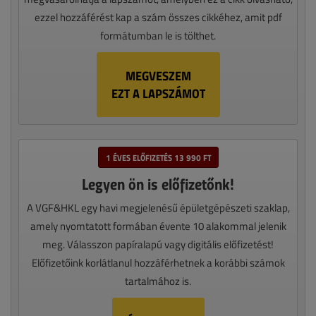
ezzel hozzáférést kap a szám összes cikkéhez, amit pdf
formátumban le is tölthet.
MEGVESZEM
EZT A LAPSZÁMOT
1 ÉVES ELŐFIZETÉS 13 990 FT
Legyen ön is előfizetőnk!
A VGF&HKL egy havi megjelenésű épületgépészeti szaklap,
amely nyomtatott formában évente 10 alakommal jelenik
meg. Válasszon papíralapú vagy digitális előfizetést!
Előfizetőink korlátlanul hozzáférhetnek a korábbi számok
tartalmához is.