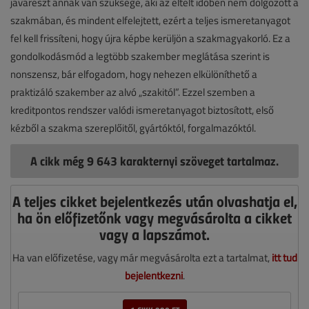
javarészt annak van szüksége, aki az eltelt időben nem dolgozott a
szakmában, és mindent elfelejtett, ezért a teljes ismeretanyagot
fel kell frissíteni, hogy újra képbe kerüljön a szakmagyakorló. Ez a
gondolkodásmód a legtöbb szakember meglátása szerint is
nonszensz, bár elfogadom, hogy nehezen elkülöníthető a
praktizáló szakember az alvó „szakitól”. Ezzel szemben a
kreditpontos rendszer valódi ismeretanyagot biztosított, első
kézből a szakma szereplőitől, gyártóktól, forgalmazóktól.
A cikk még 9 643 karakternyi szöveget tartalmaz.
A teljes cikket bejelentkezés után olvashatja el,
ha ön előfizetőnk vagy megvásárolta a cikket
vagy a lapszámot.
Ha van előfizetése, vagy már megvásárolta ezt a tartalmat,
itt tud
bejelentkezni
.