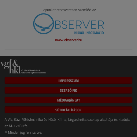
Lapunkat rendszeresen szemlézi az
www.observer.hu
IMPRESSZUM
SZERZŐINK
MÉDIAAJÁNLAT
SÜTIBEÁLLÍTÁSOK
A Víz, Gáz, Fűtéstechnika és Hűtő, Klíma, Légtechnika szaklap alapítója és kiadója
az M-12/B Kft.
© Minden jog fenntartva.