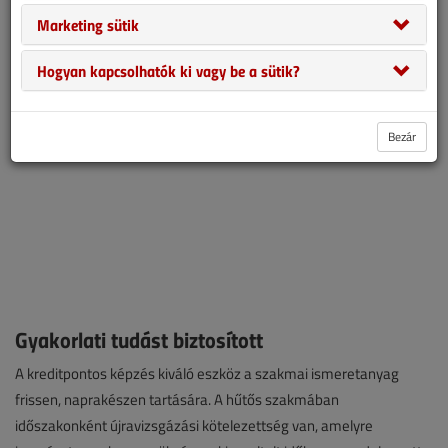
hatóság felé. Bacsa Róbert tel, a Soós és Társa Hűtőtechnkai zrt.
Marketing sütik
cégvezetőjével beszélgettünk.
Hogyan kapcsolhatók ki vagy be a sütik?
Bezár
Gyakorlati tudást biztosított
A kreditpontos képzés kiváló eszköz a szakmai ismeretanyag
frissen, naprakészen tartására. A hűtős szakmában
időszakonként újravizsgázási kötelezettség van, amelyre