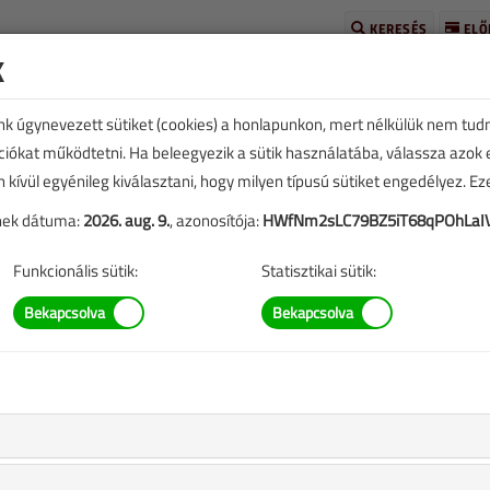
KERESÉS
ELŐ
k
unk úgynevezett sütiket (cookies) a honlapunkon, mert nélkülük nem tud
kciókat működtetni. Ha beleegyezik a sütik használatába, válassza azok
n kívül egyénileg kiválasztani, hogy milyen típusú sütiket engedélyez. E
tének dátuma:
2026. aug. 9.
, azonosítója:
HWfNm2sLC79BZ5iT68qPOhLaI
TARTALOM
Funkcionális sütik:
Statisztikai sütik:
ül
replő információk mára aktualitásukat veszíthették, valamint a
b.).