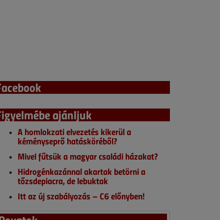
Facebook
Figyelmébe ajánljuk
A homlokzati elvezetés kikerül a
kéményseprő hatásköréből?
Mivel fűtsük a magyar családi házakat?
Hidrogénkazánnal akartak betörni a
tőzsdepiacra, de lebuktak
Itt az új szabályozás – C6 előnyben!
Rovatok