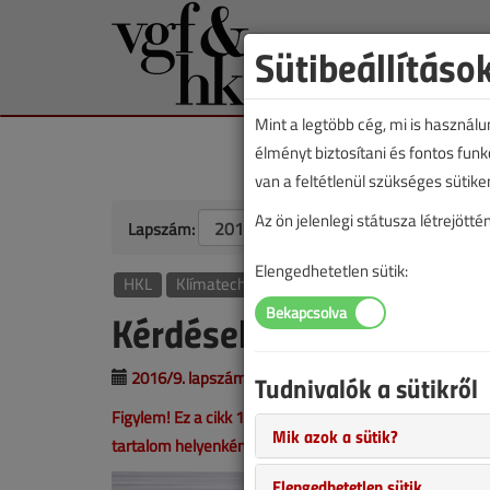
Sütibeállításo
Mint a legtöbb cég, mi is használ
élményt biztosítani és fontos fun
van a feltétlenül szükséges sütike
Az ön jelenlegi státusza létrejöt
Lapszám:
Elengedhetetlen sütik:
HKL
Klímatechnika
Kérdések válaszok nélk
2016/9. lapszám
|
VGF&HKL online |
8028 |
Tudnivalók a sütikről
Figylem! Ez a cikk 10 éve frissült utoljára. A benne sze
Mik azok a sütik?
tartalom helyenként hiányos lehet (képek, táblázatok st
Elengedhetetlen sütik