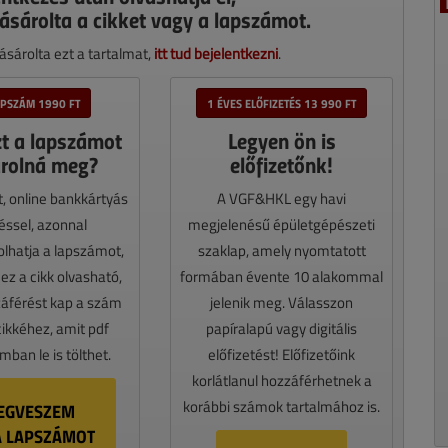
ásárolta a cikket vagy a lapszámot.
sárolta ezt a tartalmat,
itt tud bejelentkezni
.
APSZÁM 1990 FT
1 ÉVES ELŐFIZETÉS 13 990 FT
zt a lapszámot
Legyen ön is
rolná meg?
előfizetőnk!
t, online bankkártyás
A VGF&HKL egy havi
téssel, azonnal
megjelenésű épületgépészeti
lhatja a lapszámot,
szaklap, amely nyomtatott
z a cikk olvasható,
formában évente 10 alakommal
záférést kap a szám
jelenik meg. Válasszon
cikkéhez, amit pdf
papíralapú vagy digitális
ban le is tölthet.
előfizetést! Előfizetőink
korlátlanul hozzáférhetnek a
korábbi számok tartalmához is.
EGVESZEM
A LAPSZÁMOT