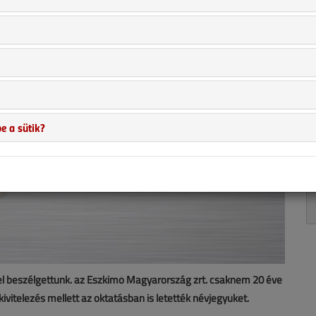
e a sütik?
el beszélgettünk. az Eszkimó Magyarország zrt. csaknem 20 éve
kivitelezés mellett az oktatásban is letették névjegyüket.