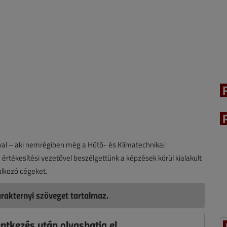
al – aki nemrégiben még a Hűtő- és Klímatechnikai
 értékesítési vezetővel beszélgettünk a képzések körül kialakult
alkozó cégeket.
rakternyi szöveget tartalmaz.
entkezés után olvashatja el,