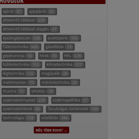
ajánló
appajánló
67
22
áttekintő táblázat
235
áttekintő táblázat alapján
27
épületgépészet
eszközeink
336
105
fűtéstechnika
gázellátás
466
73
gépészninja
hírek
HKL
10
70
478
hűtéstechnika
klímatechnika
153
217
légtechnika
megújulók
134
28
mekkmester
méréstechnika
73
23
mustra
oktatás
12
10
szakmakörnyezet
szakmapolitika
229
27
szakmatörténet
Tanulságos történetek
98
100
technológia
vízellátás
128
184
MÉG TÖBB ROVAT →