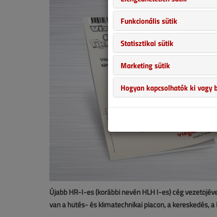
Funkcionális sütik
Statisztikai sütik
Marketing sütik
Hogyan kapcsolhatók ki vagy b
Újabb HR-I-es (korábbi nevén HLH I-es) cég vezetőjév
van a hűtés- és klímatechnikai piacon, a kereskedés, a 