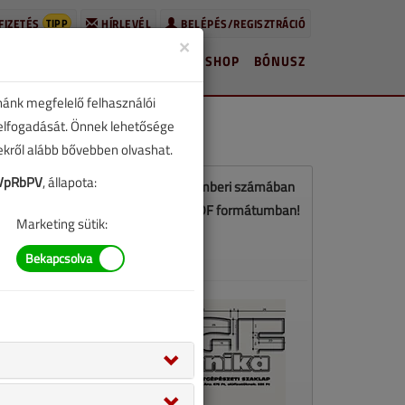
TIPP
FIZETÉS
HÍRLEVÉL
BELÉPÉS/REGISZTRÁCIÓ
×
HÍREK
LAPSZÁMOK
BLOG
SHOP
BÓNUSZ
nánk megfelelő felhasználói
 elfogadását. Önnek lehetősége
zekről alább bővebben olvashat.
VpRbPV
, állapota:
Ez a cikk a VGF&HKL 2016. szeptemberi számában
jelent meg. Töltse le a lapszámot PDF formátumban!
Marketing sütik:
LETÖLTÉS