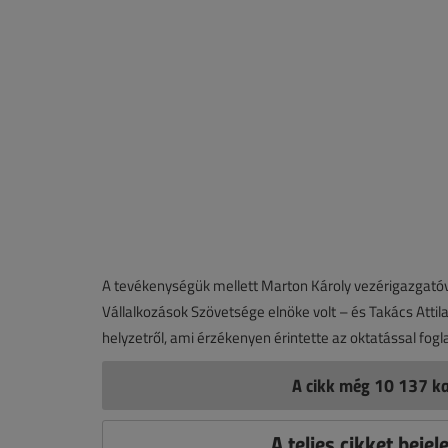
A tevékenységük mellett Marton Károly vezérigazgatóv
Vállalkozások Szövetsége elnöke volt – és Takács Attila
helyzetről, ami érzékenyen érintette az oktatással fogl
A cikk még 10 137 ka
A teljes cikket bejel