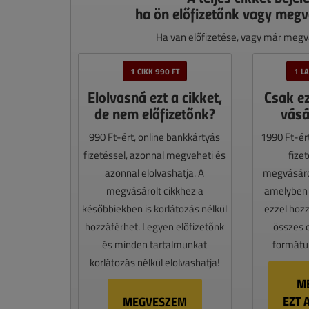
ha ön előfizetőnk vagy megv
Ha van előfizetése, vagy már megvá
1 CIKK 990 FT
1 L
Elolvasná ezt a cikket,
Csak e
de nem előfizetőnk?
vásá
990 Ft-ért, online bankkártyás
1990 Ft-ér
fizetéssel, azonnal megveheti és
fize
azonnal elolvashatja. A
megvásáro
megvásárolt cikkhez a
amelyben e
későbbiekben is korlátozás nélkül
ezzel hoz
hozzáférhet. Legyen előfizetőnk
összes 
és minden tartalmunkat
formátum
korlátozás nélkül elolvashatja!
M
EZT 
MEGVESZEM