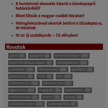
A homlokzati elvezetés kikerül a kéményseprő
hatásköréből?
Mivel fűtsük a magyar családi házakat?
Hidrogénkazánnal akartak betörni a tőzsdepiacra,
de lebuktak
Itt az új szabályozás – C6 előnyben!
Rovatok
ajánló
appajánló
áttekintő táblázat
67
22
235
áttekintő táblázat alapján
épületgépészet
27
336
eszközeink
fűtéstechnika
gázellátás
105
466
73
gépészninja
hírek
HKL
10
70
478
hűtéstechnika
klímatechnika
153
217
légtechnika
megújulók
mekkmester
134
28
73
méréstechnika
mustra
oktatás
23
12
10
szakmakörnyezet
szakmapolitika
229
27