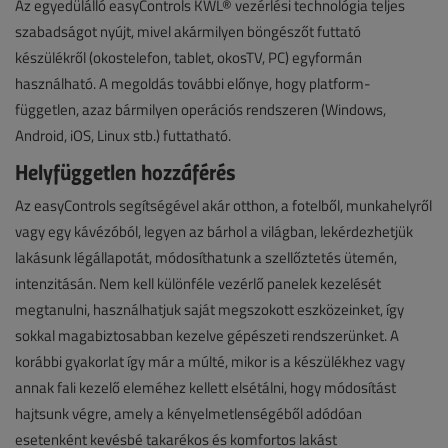
Az egyedülálló easyControls KWL® vezérlési technológia teljes
szabadságot nyújt, mivel akármilyen böngészőt futtató
készülékről (okostelefon, tablet, okosTV, PC) egyformán
használható. A megoldás további előnye, hogy platform-
független, azaz bármilyen operációs rendszeren (Windows,
Android, iOS, Linux stb.) futtatható.
Helyfüggetlen hozzáférés
Az easyControls segítségével akár otthon, a fotelből, munkahelyről
vagy egy kávézóból, legyen az bárhol a világban, lekérdezhetjük
lakásunk légállapotát, módosíthatunk a szellőztetés ütemén,
intenzitásán. Nem kell különféle vezérlő panelek kezelését
megtanulni, használhatjuk saját megszokott eszközeinket, így
sokkal magabiztosabban kezelve gépészeti rendszerünket. A
korábbi gyakorlat így már a múlté, mikor is a készülékhez vagy
annak fali kezelő eleméhez kellett elsétálni, hogy módosítást
hajtsunk végre, amely a kényelmetlenségéből adódóan
esetenként kevésbé takarékos és komfortos lakást