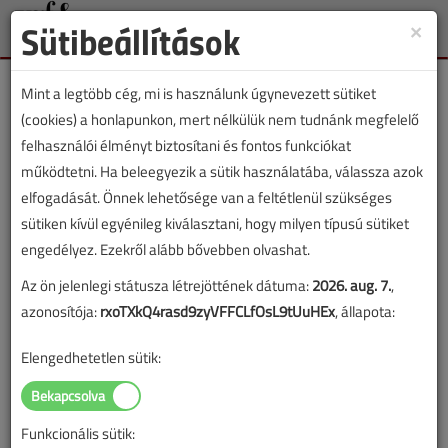
Sütibeállítások
×
Toggle
naviga
Mint a legtöbb cég, mi is használunk úgynevezett sütiket
(cookies) a honlapunkon, mert nélkülük nem tudnánk megfelelő
felhasználói élményt biztosítani és fontos funkciókat
működtetni. Ha beleegyezik a sütik használatába, válassza azok
Lapszám:
elfogadását. Önnek lehetősége van a feltétlenül szükséges
sütiken kívül egyénileg kiválasztani, hogy milyen típusú sütiket
TARTALOM
engedélyez. Ezekről alább bővebben olvashat.
Az ön jelenlegi státusza létrejöttének dátuma:
2026. aug. 7.
,
HKL
Légtechnika
azonosítója:
rxoTXkQ4rasd9zyVFFCLfOsL9tUuHEx
, állapota:
Szellőztetés vezérlése
Elengedhetetlen sütik:
laptopról, tabletről vagy akár
okostelefonról
Funkcionális sütik:
2016/9. lapszám
|
támogatott cikk |
8272 |