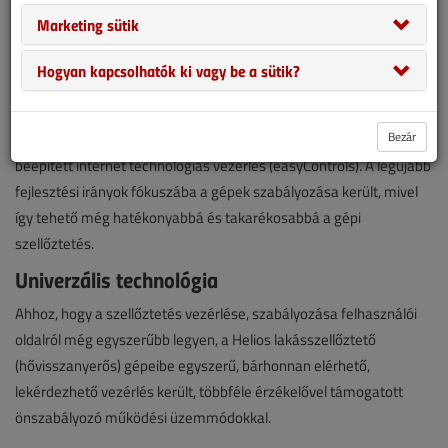
A digitális forradalom hatásaként az információs és
Marketing sütik
kommunikációs technológia robbanásszerű fejlődése
természetesen az épületgépészet és az ehhez kapcsolódó
Hogyan kapcsolhatók ki vagy be a sütik?
épületfelügyeleti rendszerek – például intelligens lakások – világát
is érintette. A piacvezető német Helios ventilátorgyártó cég
Bezár
szellőztető rendszereinél már szériakivitelben érhető el a
beépített internet technológiás vezérlés (easyControls). A legújabb
fejlesztési irányok fókuszába a gépek szabályozása került, mivel
így tehető még hatékonyabbá és takarékosabbá a gépi
szellőztetés.
Univerzális technológia
Ahhoz, hogy a szellőztetés vezérlése, szabályozása felhasználói
oldalról még egyszerűbb legyen, a Helios lakásszellőztető
(hővisszanyerős) gépeibe egyszerű, bárhonnan elérhető,
lekérdezhető vezérlés került, többféle érzékelővel támogatott
önszabályozó működési üzemmódokkal.