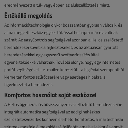
eredményezett a túl- vagy éppen az alulszellőztetés miatt.
Értékálló megoldás
Az információtechnológia olykor bosszantóan gyorsan változik, és
a ma megvett eszköz egy kis túlzással holnapra már elavultnak
számít. Az easyControls segítségével azonban a Helios szellőztető
berendezései követik a fejlesztéseket, és az aktuálisan gyártott
berendezésekkel egy egyszerű szoftverfrissítés által
egyenértékűekké válhatnak. További előnye, hogy egy internetes
portál segítségével – e-mailen keresztül – a higiéniai szempontból
kiemelten fontos szűrőcserére vagy esetleges hibákra is
figyelmeztet a berendezés.
Komfortos használat saját eszközzel
A Helios újgenerációs hővisszanyerős szellőztető berendezéseibe
integrált automatika segítségével az eddigi nehézkes
szellőztetésvezérlés könnyen elérhető, komfortos, a mai technikai
szintnek megfelelő megoldássá fejlődött, amellyel akkor és annyit