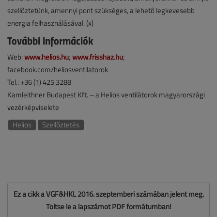
szellőztetünk, amennyi pont szükséges, a lehető legkevesebb
energia felhasználásával. (x)
További információk
Web:
www.helios.hu
;
www.frisshaz.hu
;
facebook.com/heliosventilatorok
Tel.: +36 (1) 425 3288
Kamleithner Budapest Kft. – a Helios ventilátorok magyarországi
vezérképviselete
Helios
Szellőztetés
Ez a cikk a VGF&HKL 2016. szeptemberi számában jelent meg.
Töltse le a lapszámot PDF formátumban!