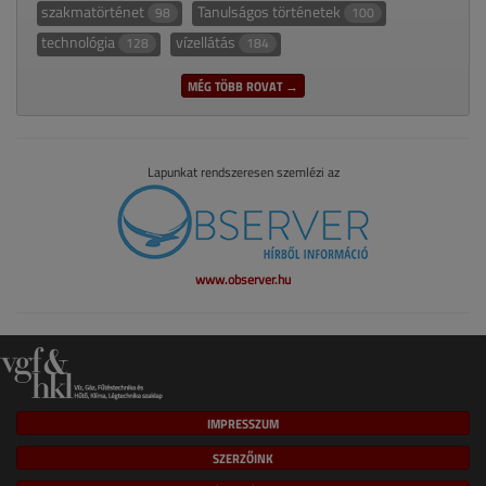
szakmatörténet
Tanulságos történetek
98
100
technológia
vízellátás
128
184
MÉG TÖBB ROVAT →
Lapunkat rendszeresen szemlézi az
www.observer.hu
IMPRESSZUM
SZERZŐINK