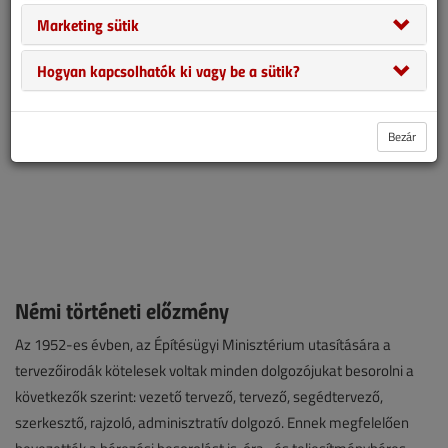
Marketing sütik
Hogyan kapcsolhatók ki vagy be a sütik?
Bezár
Némi történeti előzmény
Az 1952-es évben, az Építésügyi Minisztérium utasítására a
tervezőirodák kötelesek voltak minden dolgozójukat besorolni a
következők szerint: vezető tervező, tervező, segédtervező,
szerkesztő, rajzoló, adminisztratív dolgozó. Ennek megfelelően