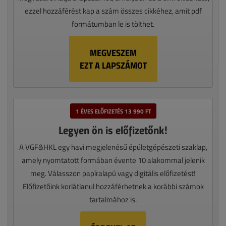
ezzel hozzáférést kap a szám összes cikkéhez, amit pdf
formátumban le is tölthet.
MEGVESZEM
EZT A LAPSZÁMOT
1 ÉVES ELŐFIZETÉS 13 990 FT
Legyen ön is előfizetőnk!
A VGF&HKL egy havi megjelenésű épületgépészeti szaklap,
amely nyomtatott formában évente 10 alakommal jelenik
meg. Válasszon papíralapú vagy digitális előfizetést!
Előfizetőink korlátlanul hozzáférhetnek a korábbi számok
tartalmához is.