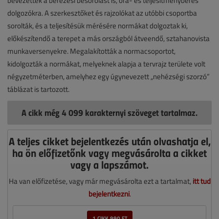
bevezették a bérezési besorolást is, óra- és teljesítménybéres
dolgozókra. A szerkesztőket és rajzolókat az utóbbi csoportba
sorolták, és a teljesítésük mérésére normákat dolgoztak ki,
előkészítendő a terepet a más országból átveendő, sztahanovista
munkaversenyekre. Megalakították a normacsoportot,
kidolgozták a normákat, melyeknek alapja a tervrajz területe volt
négyzetméterben, amelyhez egy úgynevezett „nehézségi szorzó”
táblázat is tartozott.
A cikk még 4 099 karakternyi szöveget tartalmaz.
A teljes cikket bejelentkezés után olvashatja el,
ha ön előfizetőnk vagy megvásárolta a cikket
vagy a lapszámot.
Ha van előfizetése, vagy már megvásárolta ezt a tartalmat,
itt tud
bejelentkezni
.
1 CIKK 990 FT