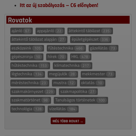
Itt az új szabályozás – C6 előnyben!
Rovatok
ajánló
appajánló
áttekintő táblázat
67
22
235
áttekintő táblázat alapján
épületgépészet
27
336
eszközeink
fűtéstechnika
gázellátás
105
466
73
gépészninja
hírek
HKL
10
70
478
hűtéstechnika
klímatechnika
153
217
légtechnika
megújulók
mekkmester
134
28
73
méréstechnika
mustra
oktatás
23
12
10
szakmakörnyezet
szakmapolitika
229
27
szakmatörténet
Tanulságos történetek
98
100
technológia
vízellátás
128
184
MÉG TÖBB ROVAT →