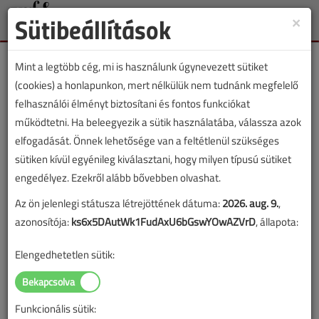
Sütibeállítások
×
Toggle
naviga
Mint a legtöbb cég, mi is használunk úgynevezett sütiket
(cookies) a honlapunkon, mert nélkülük nem tudnánk megfelelő
felhasználói élményt biztosítani és fontos funkciókat
működtetni. Ha beleegyezik a sütik használatába, válassza azok
Lapszám:
elfogadását. Önnek lehetősége van a feltétlenül szükséges
sütiken kívül egyénileg kiválasztani, hogy milyen típusú sütiket
TARTALOM
engedélyez. Ezekről alább bővebben olvashat.
Az ön jelenlegi státusza létrejöttének dátuma:
2026. aug. 9.
,
Épületgépészet
Szakmatörténet
azonosítója:
ks6x5DAutWk1FudAxU6bGswYOwAZVrD
, állapota:
In memoriam Orolin András
Elengedhetetlen sütik:
Történetek a régi tervezői világból
2017/4. lapszám
|
Arnold Károly
|
2066 |
Funkcionális sütik: