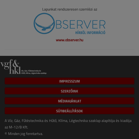
Lapunkat rendszeresen szemlézi az
www.observer.hu
IMPRESSZUM
SZERZŐINK
MÉDIAAJÁNLAT
SÜTIBEÁLLÍTÁSOK
A Víz, Gáz, Fűtéstechnika és Hűtő, Klíma, Légtechnika szaklap alapítója és kiadója
az M-12/B Kft.
© Minden jog fenntartva.