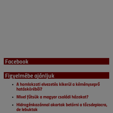
Facebook
Figyelmébe ajánljuk
A homlokzati elvezetés kikerül a kéményseprő
hatásköréből?
Mivel fűtsük a magyar családi házakat?
Hidrogénkazánnal akartak betörni a tőzsdepiacra,
de lebuktak