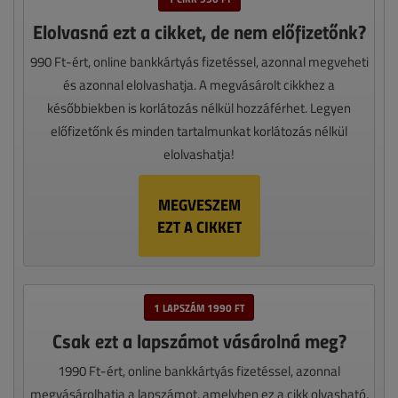
Elolvasná ezt a cikket, de nem előfizetőnk?
990 Ft-ért, online bankkártyás fizetéssel, azonnal megveheti
és azonnal elolvashatja. A megvásárolt cikkhez a
későbbiekben is korlátozás nélkül hozzáférhet. Legyen
előfizetőnk és minden tartalmunkat korlátozás nélkül
elolvashatja!
MEGVESZEM
EZT A CIKKET
1 LAPSZÁM 1990 FT
Csak ezt a lapszámot vásárolná meg?
1990 Ft-ért, online bankkártyás fizetéssel, azonnal
megvásárolhatja a lapszámot, amelyben ez a cikk olvasható,