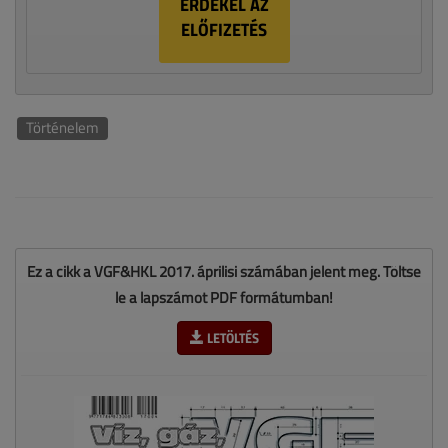
ÉRDEKEL AZ
ELŐFIZETÉS
Történelem
Ez a cikk a VGF&HKL 2017. áprilisi számában jelent meg. Töltse
le a lapszámot PDF formátumban!
LETÖLTÉS