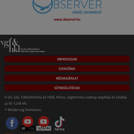
www.observer.hu
IMPRESSZUM
SZERZŐINK
MÉDIAAJÁNLAT
SÜTIBEÁLLÍTÁSOK
A Víz, Gáz, Fűtéstechnika és Hűtő, Klíma, Légtechnika szaklap alapítója és kiadója
az M-12/B Kft.
© Minden jog fenntartva.