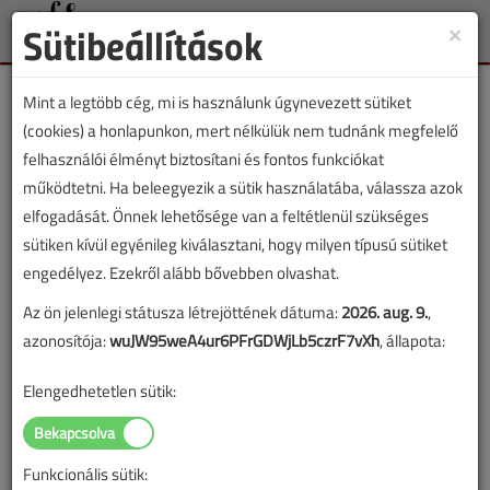
Sütibeállítások
×
Toggle
naviga
Mint a legtöbb cég, mi is használunk úgynevezett sütiket
(cookies) a honlapunkon, mert nélkülük nem tudnánk megfelelő
felhasználói élményt biztosítani és fontos funkciókat
működtetni. Ha beleegyezik a sütik használatába, válassza azok
Lapszám:
elfogadását. Önnek lehetősége van a feltétlenül szükséges
sütiken kívül egyénileg kiválasztani, hogy milyen típusú sütiket
TARTALOM
engedélyez. Ezekről alább bővebben olvashat.
Az ön jelenlegi státusza létrejöttének dátuma:
2026. aug. 9.
,
Vízellátás
azonosítója:
wuJW95weA4ur6PFrGDWjLb5czrF7vXh
, állapota:
Itt valami bűzlik!
Elengedhetetlen sütik:
Felderítés mesterfokon
2017/12. lapszám
|
Szabó Kristóf |
10 647 |
Funkcionális sütik: