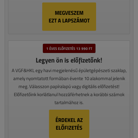
MEGVESZEM
EZT A LAPSZÁMOT
1 ÉVES ELŐFIZETÉS 13 990 FT
Legyen ön is előfizetőnk!
A VGF&HKL egy havi megjelenésű épületgépészeti szaklap,
amely nyomtatott formában évente 10 alakommal jelenik
meg. Válasszon papíralapú vagy digitális előfizetést!
Előfizetőink korlátlanul hozzáférhetnek a korábbi számok
tartalmához is.
ÉRDEKEL AZ
ELŐFIZETÉS