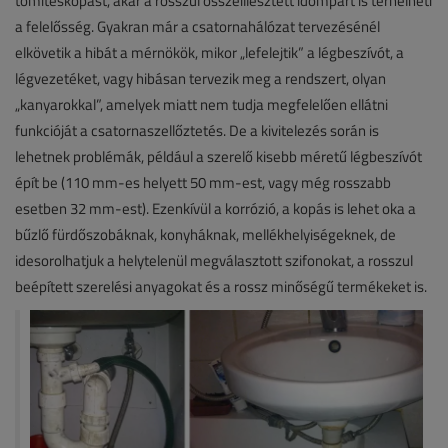
tömítéskopást, akár a rosszul összeillesztett idompárt is terhelheti
a felelősség. Gyakran már a csatornahálózat tervezésénél
elkövetik a hibát a mérnökök, mikor „lefelejtik” a légbeszívót, a
légvezetéket, vagy hibásan tervezik meg a rendszert, olyan
„kanyarokkal”, amelyek miatt nem tudja megfelelően ellátni
funkcióját a csatornaszellőztetés. De a kivitelezés során is
lehetnek problémák, például a szerelő kisebb méretű légbeszívót
épít be (110 mm-es helyett 50 mm-est, vagy még rosszabb
esetben 32 mm-est). Ezenkívül a korrózió, a kopás is lehet oka a
bűzlő fürdőszobáknak, konyháknak, mellékhelyiségeknek, de
idesorolhatjuk a helytelenül megválasztott szifonokat, a rosszul
beépített szerelési anyagokat és a rossz minőségű termékeket is.