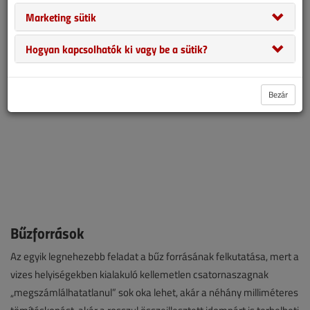
Marketing sütik
orvoslására.
Hogyan kapcsolhatók ki vagy be a sütik?
Bezár
Bűzforrások
Az egyik legnehezebb feladat a bűz forrásának felkutatása, mert a
vizes helyiségekben kialakuló kellemetlen csatornaszagnak
„megszámlálhatatlanul” sok oka lehet, akár a néhány milliméteres