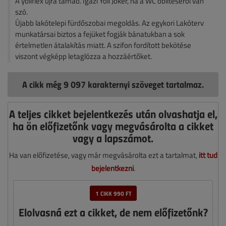
A yoliflex újra támad. Igazi Yoli Joker, ha a WC öblítéséről van
szó.
Újabb lakótelepi fürdőszobai megoldás. Az egykori Lakóterv
munkatársai biztos a fejüket fogják bánatukban a sok
értelmetlen átalakítás miatt. A szifon fordított bekötése
viszont végképp letaglózza a hozzáértőket.
A cikk még 9 097 karakternyi szöveget tartalmaz.
A teljes cikket bejelentkezés után olvashatja el,
ha ön előfizetőnk vagy megvásárolta a cikket
vagy a lapszámot.
Ha van előfizetése, vagy már megvásárolta ezt a tartalmat,
itt tud
bejelentkezni
.
1 CIKK 990 FT
Elolvasná ezt a cikket, de nem előfizetőnk?