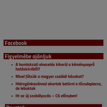
Facebook
Figyelmébe ajánljuk
A homlokzati elvezetés kikerül a kéményseprő
hatásköréből?
Mivel fűtsük a magyar családi házakat?
Hidrogénkazánnal akartak betörni a tőzsdepiacra,
de lebuktak
Itt az új szabályozás – C6 előnyben!