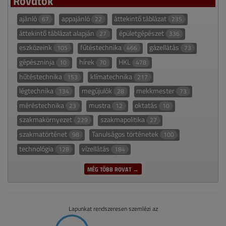
Rovatok
ajánló
appajánló
áttekintő táblázat
67
22
235
áttekintő táblázat alapján
épületgépészet
27
336
eszközeink
fűtéstechnika
gázellátás
105
466
73
gépészninja
hírek
HKL
10
70
478
hűtéstechnika
klímatechnika
153
217
légtechnika
megújulók
mekkmester
134
28
73
méréstechnika
mustra
oktatás
23
12
10
szakmakörnyezet
szakmapolitika
229
27
szakmatörténet
Tanulságos történetek
98
100
technológia
vízellátás
128
184
MÉG TÖBB ROVAT →
Lapunkat rendszeresen szemlézi az