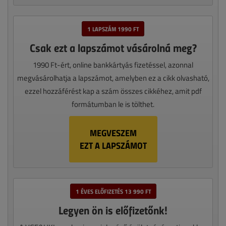
1 LAPSZÁM 1990 FT
Csak ezt a lapszámot vásárolná meg?
1990 Ft-ért, online bankkártyás fizetéssel, azonnal
megvásárolhatja a lapszámot, amelyben ez a cikk olvasható,
ezzel hozzáférést kap a szám összes cikkéhez, amit pdf
formátumban le is tölthet.
MEGVESZEM
EZT A LAPSZÁMOT
1 ÉVES ELŐFIZETÉS 13 990 FT
Legyen ön is előfizetőnk!