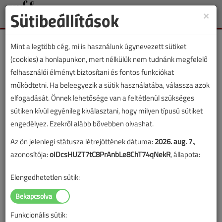
Sütibeállítások
×
Toggle
naviga
Mint a legtöbb cég, mi is használunk úgynevezett sütiket
(cookies) a honlapunkon, mert nélkülük nem tudnánk megfelelő
felhasználói élményt biztosítani és fontos funkciókat
működtetni. Ha beleegyezik a sütik használatába, válassza azok
Lapszám:
elfogadását. Önnek lehetősége van a feltétlenül szükséges
sütiken kívül egyénileg kiválasztani, hogy milyen típusú sütiket
TARTALOM
engedélyez. Ezekről alább bővebben olvashat.
Az ön jelenlegi státusza létrejöttének dátuma:
2026. aug. 7.
,
Vízellátás
azonosítója:
oIDcsHUZT7tC8PrAnbLe8ChT74qNekR
, állapota:
Küszöbön áll a szabványok
Elengedhetetlen sütik:
változása?
2017/12. lapszám
|
Lakatos Mónika, Hoffmann Lilla |
1618
Funkcionális sütik:
|