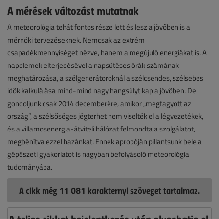
A mérések változást mutatnak
A meteorológia tehát fontos része lett és lesz a jövőben is a
mérnöki tervezéseknek. Nemcsak az extrém
csapadékmennyiséget nézve, hanem a megújuló energiákat is. A
napelemek elterjedésével a napsütéses órák számának
meghatározása, a szélgenerátoroknál a szélcsendes, szélsebes
idők kalkulálása mind-mind nagy hangsúlyt kap a jövőben. De
gondoljunk csak 2014 decemberére, amikor „megfagyott az
ország”, a szélsőséges jégterhet nem viselték el a légvezetékek,
és a villamosenergia-átviteli hálózat felmondta a szolgálatot,
megbénítva ezzel hazánkat. Ennek apropóján pillantsunk bele a
gépészeti gyakorlatot is nagyban befolyásoló meteorológia
tudományába.
A cikk még 11 081 karakternyi szöveget tartalmaz.
A teljes cikket bejelentkezés után olvashatja el,