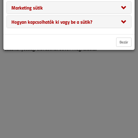
Épületek csatornázása – Építésügyi Ágazati Szabvány utasítja
Marketing sütik
mind a tervezőt, mind a kivitelezőt és a beruházót, hogy úgy
alakítsa ki a csatornahálózatot, hogy az épületrészekbe
Hogyan kapcsolhatók ki vagy be a sütik?
visszaáramlás ne történhessen meg, még akkor sem, ha
szélsőséges az időjárás. Csakhogy ebben az esetben sokszoros
csapadékmennyiség hullott alá rövid idő alatt, amely a
Bezár
szabványossági előírásokat bőven meghaladta.