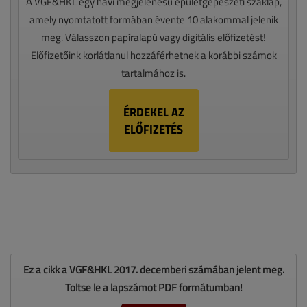
A VGF&HKL egy havi megjelenésű épületgépészeti szaklap,
amely nyomtatott formában évente 10 alakommal jelenik
meg. Válasszon papíralapú vagy digitális előfizetést!
Előfizetőink korlátlanul hozzáférhetnek a korábbi számok
tartalmához is.
ÉRDEKEL AZ
ELŐFIZETÉS
Ez a cikk a VGF&HKL 2017. decemberi számában jelent meg.
Töltse le a lapszámot PDF formátumban!