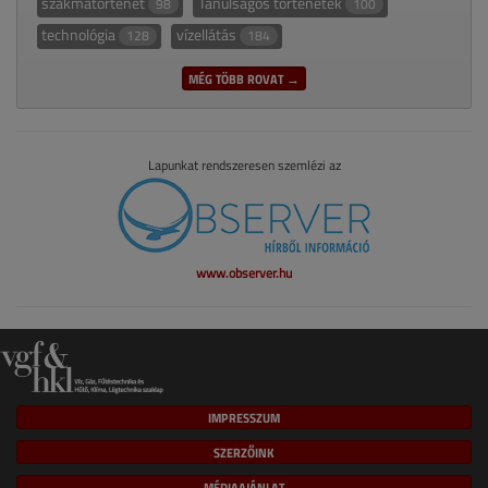
szakmatörténet
Tanulságos történetek
98
100
technológia
vízellátás
128
184
MÉG TÖBB ROVAT →
Lapunkat rendszeresen szemlézi az
www.observer.hu
IMPRESSZUM
SZERZŐINK
MÉDIAAJÁNLAT