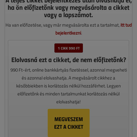
ha ön előfizetőnk vagy megvásárolta a cikket
vagy a lapszámot.
Ha van előfizetése, vagy már megvásárolta ezt a tartalmat,
itt tud
bejelentkezni
.
1 CIKK 990 FT
Elolvasná ezt a cikket, de nem előfizetőnk?
990 Ft-ért, online bankkártyás fizetéssel, azonnal megveheti
és azonnal elolvashatja. A megvásárolt cikkhez a
későbbiekben is korlátozás nélkül hozzáférhet. Legyen
előfizetőnk és minden tartalmunkat korlátozás nélkül
elolvashatja!
MEGVESZEM
EZT A CIKKET