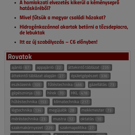
A homlokzati elvezetés kikerül a kéményseprő
hatásköréből?
Mivel fűtsük a magyar családi házakat?
Hidrogénkazánnal akartak betörni a tőzsdepiacra,
de lebuktak
Itt az új szabályozás – C6 előnyben!
Rovatok
ajánló
appajánló
áttekintő táblázat
67
22
235
áttekintő táblázat alapján
épületgépészet
27
336
eszközeink
fűtéstechnika
gázellátás
105
466
73
gépészninja
hírek
HKL
10
70
478
hűtéstechnika
klímatechnika
153
217
légtechnika
megújulók
mekkmester
134
28
73
méréstechnika
mustra
oktatás
23
12
10
szakmakörnyezet
szakmapolitika
229
27