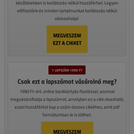
későbbiekben is korlátozás nélkül hozzáférhet. Legyen
előfizetőnk és minden tartalmunkat korlátozás nélkül
elolvashatja!
MEGVESZEM
EZT A CIKKET
1 LAPSZÁM 1990 FT
Csak ezt a lapszámot vásárolná meg?
1990 Ft-ért, online bankkártyás fizetéssel, azonnal
megvásárolhatja a lapszámot, amelyben ez a cikk olvasható,
ezzel hozzáférést kap a szám összes cikkéhez, amit pdf
formátumban le is tölthet.
MEGVESZEM