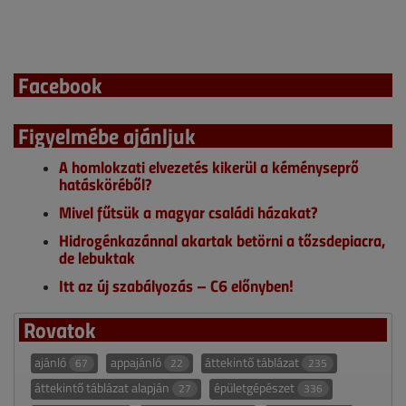
Facebook
Figyelmébe ajánljuk
A homlokzati elvezetés kikerül a kéményseprő
hatásköréből?
Mivel fűtsük a magyar családi házakat?
Hidrogénkazánnal akartak betörni a tőzsdepiacra,
de lebuktak
Itt az új szabályozás – C6 előnyben!
Rovatok
ajánló
appajánló
áttekintő táblázat
67
22
235
áttekintő táblázat alapján
épületgépészet
27
336