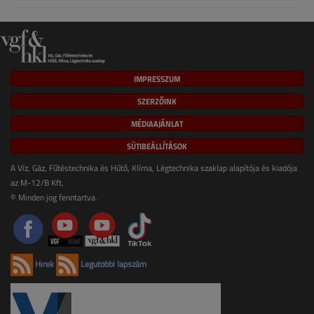
IMPRESSZUM
SZERZŐINK
MÉDIAAJÁNLAT
SÜTIBEÁLLÍTÁSOK
A Víz, Gáz, Fűtéstechnika és Hűtő, Klíma, Légtechnika szaklap alapítója és kiadója
az M-12/B Kft.
© Minden jog fenntartva.
Hírek
Legutóbbi lapszám