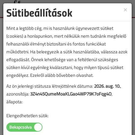
Sütibeállítások
×
Toggle
naviga
Mint a legtöbb cég, mi is használunk úgynevezett sütiket
(cookies) a honlapunkon, mert nélkülük nem tudnánk megfelelő
felhasználói élményt biztosítani és fontos funkciókat
működtetni. Ha beleegyezik a sütik használatába, válassza azok
Lapszám:
elfogadását. Önnek lehetősége van a feltétlenül szükséges
sütiken kívül egyénileg kiválasztani, hogy milyen típusú sütiket
TARTALOM
engedélyez. Ezekről alább bővebben olvashat.
Az ön jelenlegi státusza létrejöttének dátuma:
2026. aug. 10.
,
Épületgépészet
azonosítója:
3Z4n45QumeMoaKLGao4WP79K7oFqg4O
,
A számítógépes tervezés
állapota:
2017/12. lapszám
|
VGF online |
8173 |
Elengedhetetlen sütik:
Figylem! Ez a cikk 9 éve frissült utoljára. A benne szereplő