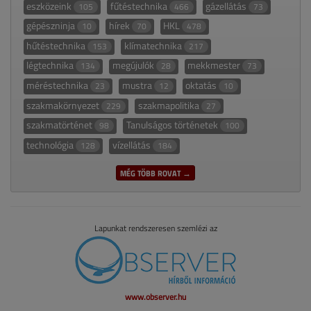
eszközeink
fűtéstechnika
gázellátás
105
466
73
gépészninja
hírek
HKL
10
70
478
hűtéstechnika
klímatechnika
153
217
légtechnika
megújulók
mekkmester
134
28
73
méréstechnika
mustra
oktatás
23
12
10
szakmakörnyezet
szakmapolitika
229
27
szakmatörténet
Tanulságos történetek
98
100
technológia
vízellátás
128
184
MÉG TÖBB ROVAT →
Lapunkat rendszeresen szemlézi az
www.observer.hu