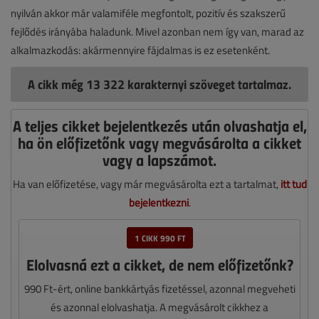
nyilván akkor már valamiféle megfontolt, pozitív és szakszerű
fejlődés irányába haladunk. Mivel azonban nem így van, marad az
alkalmazkodás: akármennyire fájdalmas is ez esetenként.
A cikk még 13 322 karakternyi szöveget tartalmaz.
A teljes cikket bejelentkezés után olvashatja el,
ha ön előfizetőnk vagy megvásárolta a cikket
vagy a lapszámot.
Ha van előfizetése, vagy már megvásárolta ezt a tartalmat,
itt tud
bejelentkezni
.
1 CIKK 990 FT
Elolvasná ezt a cikket, de nem előfizetőnk?
990 Ft-ért, online bankkártyás fizetéssel, azonnal megveheti
és azonnal elolvashatja. A megvásárolt cikkhez a