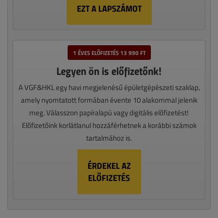
EZT A LAPSZÁMOT
1 ÉVES ELŐFIZETÉS 13 990 FT
Legyen ön is előfizetőnk!
A VGF&HKL egy havi megjelenésű épületgépészeti szaklap,
amely nyomtatott formában évente 10 alakommal jelenik
meg. Válasszon papíralapú vagy digitális előfizetést!
Előfizetőink korlátlanul hozzáférhetnek a korábbi számok
tartalmához is.
ÉRDEKEL AZ
ELŐFIZETÉS