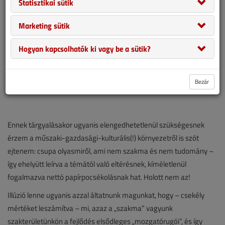
Statisztikai sütik
Marketing sütik
Hogyan kapcsolhatók ki vagy be a sütik?
Bezár
Ennek tárgyalásakor ugyanis elengedhetetlenül szükségesnek
érzem a műszaki-gazdasági-kulturális(!) környezetről is szót
ejtenem: csupa olyasmiről, ami nem szakma és nem tudomány –
így ehelyütt leírva a témától való eltérésnek, kíméletlenül
fogalmazva nettó papírpocsékolásnak hat. Holott nem az!
Illúzió lenne ugyanis azzal áltatnunk magunkat, hogy – csekély
mértéket leszámítva – mi, azaz a „szakma” vagyunk
szakterületünkön a fejlődés elsődleges „mozgatórugói”, és így