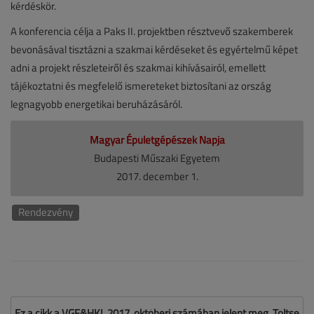
kérdéskör.
A konferencia célja a Paks II. projektben résztvevő szakemberek
bevonásával tisztázni a szakmai kérdéseket és egyértelmű képet
adni a projekt részleteiről és szakmai kihívásairól, emellett
tájékoztatni és megfelelő ismereteket biztosítani az ország
legnagyobb energetikai beruházásáról.
Magyar Épületgépészek Napja
Budapesti Műszaki Egyetem
2017. december 1.
Rendezvény
Ez a cikk a VGF&HKL 2017. októberi számában jelent meg. Töltse