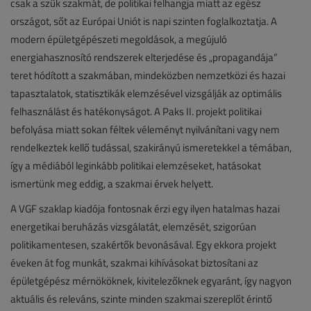
csak a szűk szakmát, de politikai felhangja miatt az egész
országot, sőt az Európai Uniót is napi szinten foglalkoztatja. A
modern épületgépészeti megoldások, a megújuló
energiahasznosító rendszerek elterjedése és „propagandája”
teret hódított a szakmában, mindeközben nemzetközi és hazai
tapasztalatok, statisztikák elemzésével vizsgálják az optimális
felhasználást és hatékonyságot. A Paks II. projekt politikai
befolyása miatt sokan féltek véleményt nyilvánítani vagy nem
rendelkeztek kellő tudással, szakirányú ismeretekkel a témában,
így a médiából leginkább politikai elemzéseket, hatásokat
ismertünk meg eddig, a szakmai érvek helyett.
A VGF szaklap kiadója fontosnak érzi egy ilyen hatalmas hazai
energetikai beruházás vizsgálatát, elemzését, szigorúan
politikamentesen, szakértők bevonásával. Egy ekkora projekt
éveken át fog munkát, szakmai kihívásokat biztosítani az
épületgépész mérnököknek, kivitelezőknek egyaránt, így nagyon
aktuális és releváns, szinte minden szakmai szereplőt érintő