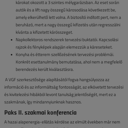
károkat okozott a 3 szintes mélygarázsban. Az eset során
autók és a lift nagy összegű károsodása következett be,
amely elkerülhető lett volna. A biztosító indított pert, nem a
beruházó, mert a nagy összegű kifizetés után regresszálni
kívánta a kifizetett kárösszeget.
Napkollektoros rendszerek tervezési buktatói. Kapcsolási
rajzok és fényképek alapján elemezzük a káreseteket.
Konyha és étterem szellőzésének tervezési problémái.
Konkrét esettanulmány bemutatása, ahol nem a megfelelő
berendezés került kiválasztásra.
A VGF szerkesztősége alapításától fogva hangsúlyozza az
információ és az informáltság fontosságát, az elkövetett tervezési
és kivitelezési hibákból levont tanulság jelentőségét, mert ez a
szakmának, így mindannyiunknak hasznos.
Paks II. szakmai konferencia
A hazai alapenergia-ellátás kérdése az elmúlt években már nem