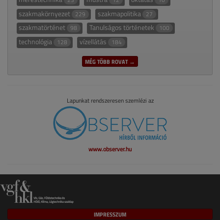
szakmakörnyezet
szakmapolitika
229
27
szakmatörténet
Tanulságos történetek
98
100
technológia
vízellátás
128
184
MÉG TÖBB ROVAT →
Lapunkat rendszeresen szemlézi az
www.observer.hu
IMPRESSZUM