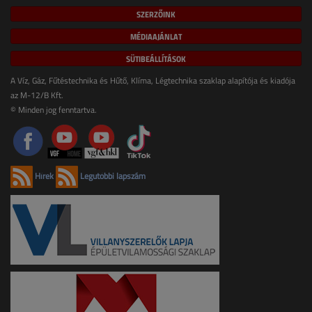
SZERZŐINK
MÉDIAAJÁNLAT
SÜTIBEÁLLÍTÁSOK
A Víz, Gáz, Fűtéstechnika és Hűtő, Klíma, Légtechnika szaklap alapítója és kiadója
az M-12/B Kft.
© Minden jog fenntartva.
Hírek
Legutóbbi lapszám