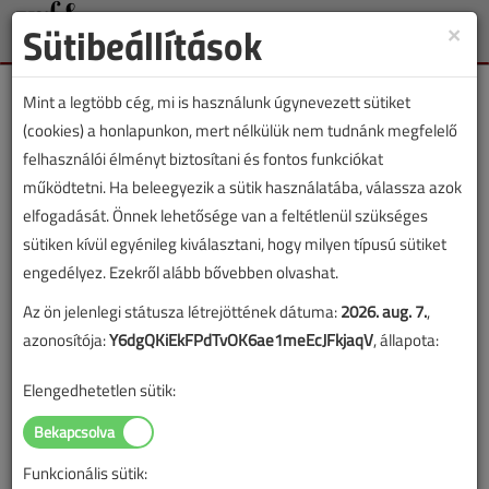
Sütibeállítások
×
Toggle
naviga
Mint a legtöbb cég, mi is használunk úgynevezett sütiket
(cookies) a honlapunkon, mert nélkülük nem tudnánk megfelelő
felhasználói élményt biztosítani és fontos funkciókat
működtetni. Ha beleegyezik a sütik használatába, válassza azok
Lapszám:
elfogadását. Önnek lehetősége van a feltétlenül szükséges
sütiken kívül egyénileg kiválasztani, hogy milyen típusú sütiket
TARTALOM
engedélyez. Ezekről alább bővebben olvashat.
Találkozzunk
Az ön jelenlegi státusza létrejöttének dátuma:
2026. aug. 7.
,
azonosítója:
Y6dgQKiEkFPdTvOK6ae1meEcJFkjaqV
, állapota:
2017/10. lapszám
|
támogatott cikk |
7581 |
Elengedhetetlen sütik:
Figylem! Ez a cikk 9 éve frissült utoljára. A benne szereplő
információk mára aktualitásukat veszíthették, valamint a tartalom
Funkcionális sütik: