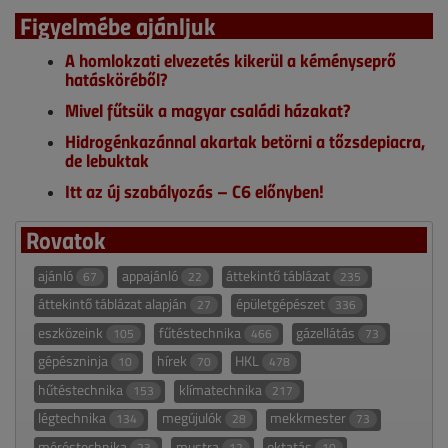
Figyelmébe ajánljuk
A homlokzati elvezetés kikerül a kéményseprő
hatásköréből?
Mivel fűtsük a magyar családi házakat?
Hidrogénkazánnal akartak betörni a tőzsdepiacra,
de lebuktak
Itt az új szabályozás – C6 előnyben!
Rovatok
ajánló
appajánló
áttekintő táblázat
67
22
235
áttekintő táblázat alapján
épületgépészet
27
336
eszközeink
fűtéstechnika
gázellátás
105
466
73
gépészninja
hírek
HKL
10
70
478
hűtéstechnika
klímatechnika
153
217
légtechnika
megújulók
mekkmester
134
28
73
méréstechnika
mustra
oktatás
23
12
10