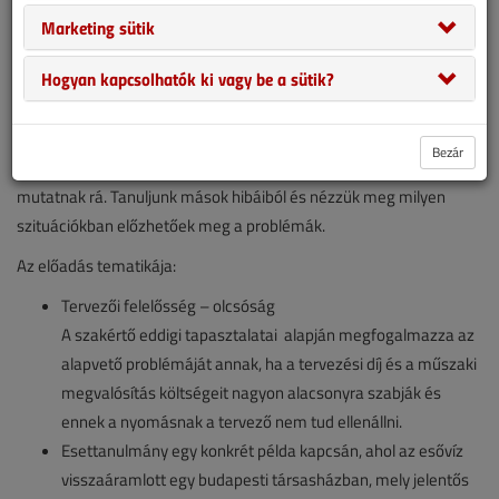
A Víz-, Gáz-, Fűtéstechnika Szaklapban állandó rovatként
Marketing sütik
jelentetjük meg Bokor András tervező, igazságügyi szakértő
Hogyan kapcsolhatók ki vagy be a sütik?
igazságügyi szakértéseinek tapasztalatait, könnyű olvasmányos
formában, melyek kivitelezői, tervezői vagy üzemeltetői hibákat
ismertetnek. Ezekből a szakértésekből kifejezetten olyanokat
Bezár
válogattunk ki, amik tervezői pontatlanságokra és problémákra
mutatnak rá. Tanuljunk mások hibáiból és nézzük meg milyen
szituációkban előzhetőek meg a problémák.
Az előadás tematikája:
Tervezői felelősség – olcsóság
A szakértő eddigi tapasztalatai alapján megfogalmazza az
alapvető problémáját annak, ha a tervezési díj és a műszaki
megvalósítás költségeit nagyon alacsonyra szabják és
ennek a nyomásnak a tervező nem tud ellenállni.
Esettanulmány egy konkrét példa kapcsán, ahol az esővíz
visszaáramlott egy budapesti társasházban, mely jelentős