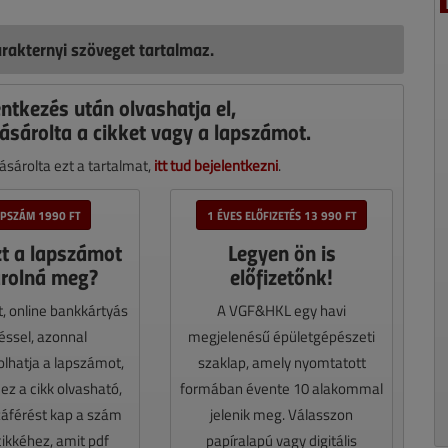
rakternyi szöveget tartalmaz.
entkezés után olvashatja el,
ásárolta a cikket vagy a lapszámot.
sárolta ezt a tartalmat,
itt tud bejelentkezni
.
APSZÁM 1990 FT
1 ÉVES ELŐFIZETÉS 13 990 FT
zt a lapszámot
Legyen ön is
rolná meg?
előfizetőnk!
t, online bankkártyás
A VGF&HKL egy havi
téssel, azonnal
megjelenésű épületgépészeti
lhatja a lapszámot,
szaklap, amely nyomtatott
z a cikk olvasható,
formában évente 10 alakommal
záférést kap a szám
jelenik meg. Válasszon
cikkéhez, amit pdf
papíralapú vagy digitális