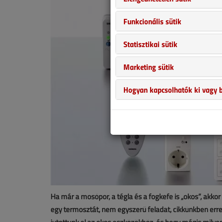
Funkcionális sütik
Statisztikai sütik
Marketing sütik
Hogyan kapcsolhatók ki vagy b
Ha már a mosópor, a tégla és a fogkefe is „okos”, akkor
egy termosztát, nem egyszerű feladat, cikkünkben erre