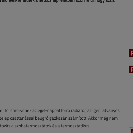
 előnyeik lehetnek a hétköznapi életben azon felül, hogy azt a
er fő ismérvének az éjjel-nappal forró radiátor, az igen látványos
zszelep csattanással beugró gázkazán számított. Akkor még nem
A változás a szobatermosztátok és a termosztatikus