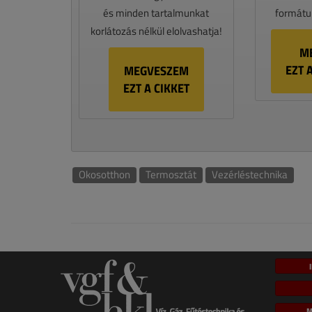
és minden tartalmunkat
formátum
korlátozás nélkül elolvashatja!
M
EZT 
MEGVESZEM
EZT A CIKKET
Okosotthon
Termosztát
Vezérléstechnika
M