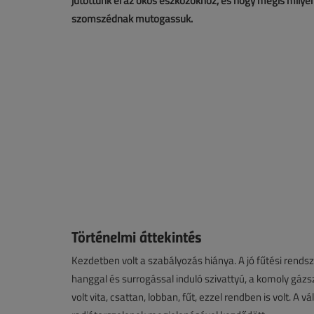
jutottunk el az okos eszközökhöz, és hogy mégis milyen
szomszédnak mutogassuk.
Történelmi áttekintés
Kezdetben volt a szabályozás hiánya. A jó fűtési rendsz
hanggal és surrogással induló szivattyú, a komoly gá
volt vita, csattan, lobban, fűt, ezzel rendben is volt. 