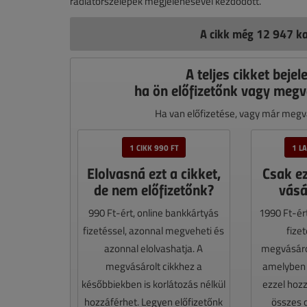
radiátorszelepek megjelenésével kezdődött.
A cikk még 12 947 ka
A teljes cikket bejel
ha ön előfizetőnk vagy megv
Ha van előfizetése, vagy már megvá
1 CIKK 990 FT
1 L
Elolvasná ezt a cikket,
Csak e
de nem előfizetőnk?
vásá
990 Ft-ért, online bankkártyás
1990 Ft-ér
fizetéssel, azonnal megveheti és
fize
azonnal elolvashatja. A
megvásáro
megvásárolt cikkhez a
amelyben e
későbbiekben is korlátozás nélkül
ezzel hoz
hozzáférhet. Legyen előfizetőnk
összes 