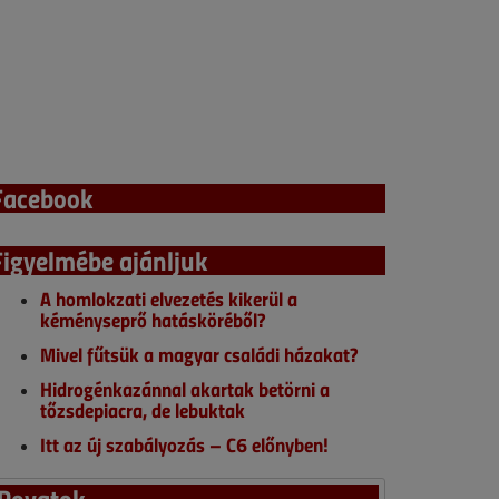
Facebook
Figyelmébe ajánljuk
A homlokzati elvezetés kikerül a
kéményseprő hatásköréből?
Mivel fűtsük a magyar családi házakat?
Hidrogénkazánnal akartak betörni a
tőzsdepiacra, de lebuktak
Itt az új szabályozás – C6 előnyben!
Rovatok