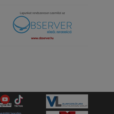
Lapunkat rendszeresen szemlézi az
www.observer.hu
gutóbbi lapszám