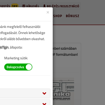
TIPP
FIZETÉS
HÍRLEVÉL
BELÉPÉS/REGISZTRÁCIÓ
×
HÍREK
LAPSZÁMOK
BLOG
SHOP
BÓNUSZ
nánk megfelelő felhasználói
 elfogadását. Önnek lehetősége
zekről alább bővebben olvashat.
dTgjn
, állapota:
Ez a cikk a VGF&HKL 2017. szeptemberi számában
jelent meg. Töltse le a lapszámot PDF formátumban!
Marketing sütik:
LETÖLTÉS