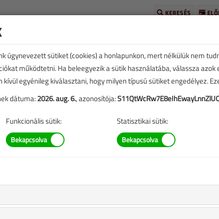
KERESÉS
ELŐ
k
unk úgynevezett sütiket (cookies) a honlapunkon, mert nélkülük nem tud
kciókat működtetni. Ha beleegyezik a sütik használatába, válassza azok
n kívül egyénileg kiválasztani, hogy milyen típusú sütiket engedélyez. E
tének dátuma:
2026. aug. 6.
, azonosítója:
S11QtWcRw7E8eIhEwayLnnZlUQ
TARTALOM
Funkcionális sütik:
Statisztikai sütik:
osztát?
eplő információk mára aktualitásukat veszíthették, valamint a
b.).