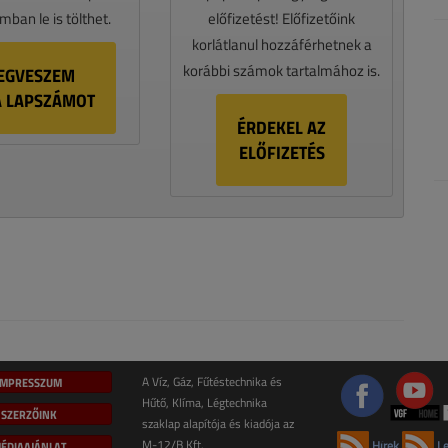
ban le is tölthet.
előfizetést! Előfizetőink
korlátlanul hozzáférhetnek a
korábbi számok tartalmához is.
EGVESZEM
A LAPSZÁMOT
ÉRDEKEL AZ
ELŐFIZETÉS
IMPRESSZUM
A Víz, Gáz, Fűtéstechnika és
Hűtő, Klíma, Légtechnika
SZERZŐINK
szaklap alapítója és kiadója az
M-12/B Kft.
ÉDIAAJÁNLAT
Hírek
Le