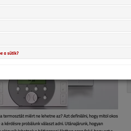
e a sütik?
 a termosztát miért ne lehetne az? Azt definiálni, hogy mitől okos
 a kérdésre próbálunk választ adni. Utánajárunk, hogyan