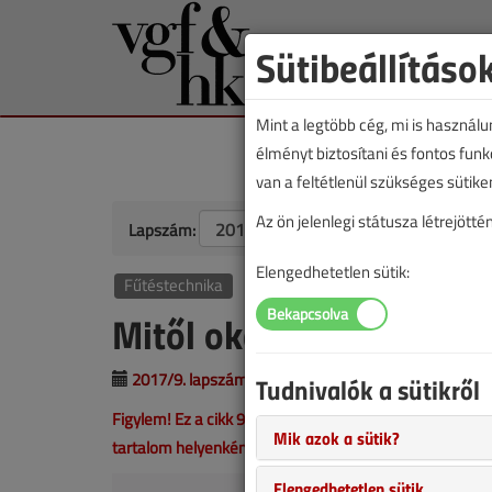
Sütibeállításo
Mint a legtöbb cég, mi is használ
élményt biztosítani és fontos fun
van a feltétlenül szükséges sütike
Az ön jelenlegi státusza létrejöt
Lapszám:
Elengedhetetlen sütik:
Fűtéstechnika
Mitől okos az okosterm
2017/9. lapszám
|
Murányi Dániel |
3098 |
Tudnivalók a sütikről
Figylem! Ez a cikk 9 éve frissült utoljára. A benne szer
Mik azok a sütik?
tartalom helyenként hiányos lehet (képek, táblázatok st
Elengedhetetlen sütik