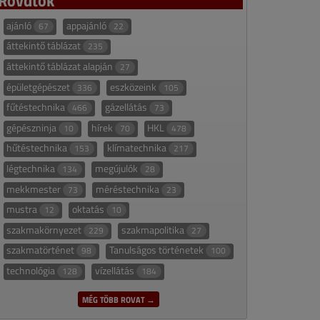
ajánló
appajánló
67
22
áttekintő táblázat
235
áttekintő táblázat alapján
27
épületgépészet
eszközeink
336
105
fűtéstechnika
gázellátás
466
73
gépészninja
hírek
HKL
10
70
478
hűtéstechnika
klímatechnika
153
217
légtechnika
megújulók
134
28
mekkmester
méréstechnika
73
23
mustra
oktatás
12
10
szakmakörnyezet
szakmapolitika
229
27
szakmatörténet
Tanulságos történetek
98
100
technológia
vízellátás
128
184
MÉG TÖBB ROVAT →