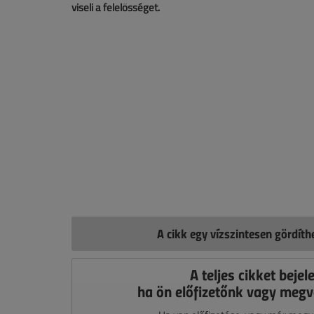
viseli a felelősséget.
A cikk egy vízszintesen gördít
A teljes cikket bejel
ha ön előfizetőnk vagy megv