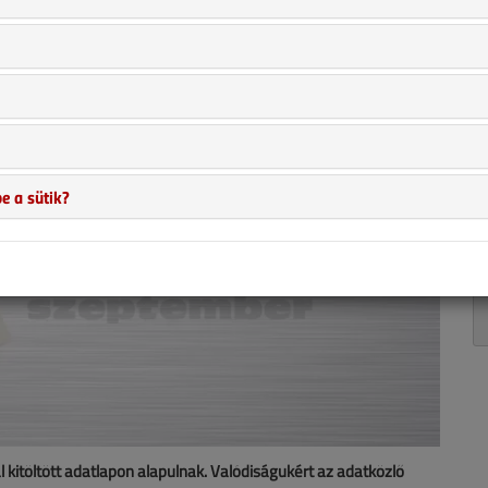
e a sütik?
al kitöltött adatlapon alapulnak. Valódiságukért az adatközlő