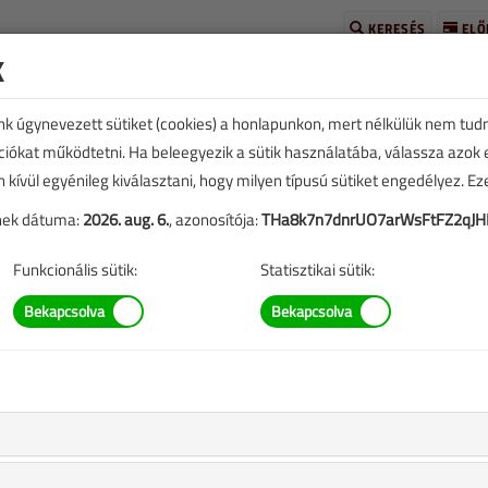
KERESÉS
ELŐ
k
unk úgynevezett sütiket (cookies) a honlapunkon, mert nélkülük nem tud
kciókat működtetni. Ha beleegyezik a sütik használatába, válassza azok
n kívül egyénileg kiválasztani, hogy milyen típusú sütiket engedélyez. E
tének dátuma:
2026. aug. 6.
, azonosítója:
THa8k7n7dnrUO7arWsFtFZ2qJ
TARTALOM
Funkcionális sütik:
Statisztikai sütik:
k
eplő információk mára aktualitásukat veszíthették, valamint a
b.).