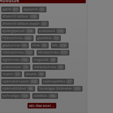
ajánló
appajánló
67
22
áttekintő táblázat
235
áttekintő táblázat alapján
27
épületgépészet
eszközeink
336
105
fűtéstechnika
gázellátás
466
73
gépészninja
hírek
HKL
10
70
478
hűtéstechnika
klímatechnika
153
217
légtechnika
megújulók
134
28
mekkmester
méréstechnika
73
23
mustra
oktatás
12
10
szakmakörnyezet
szakmapolitika
229
27
szakmatörténet
Tanulságos történetek
98
100
technológia
vízellátás
128
184
MÉG TÖBB ROVAT →