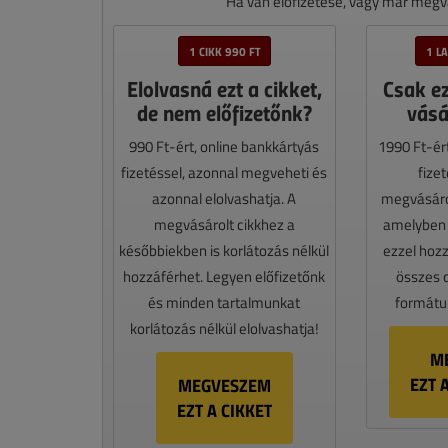
Ha van előfizetése, vagy már megvá
1 CIKK 990 FT
1 L
Elolvasná ezt a cikket,
Csak e
de nem előfizetőnk?
vásá
990 Ft-ért, online bankkártyás
1990 Ft-ér
fizetéssel, azonnal megveheti és
fize
azonnal elolvashatja. A
megvásáro
megvásárolt cikkhez a
amelyben e
későbbiekben is korlátozás nélkül
ezzel hoz
hozzáférhet. Legyen előfizetőnk
összes 
és minden tartalmunkat
formátum
korlátozás nélkül elolvashatja!
M
EZT 
MEGVESZEM
EZT A CIKKET