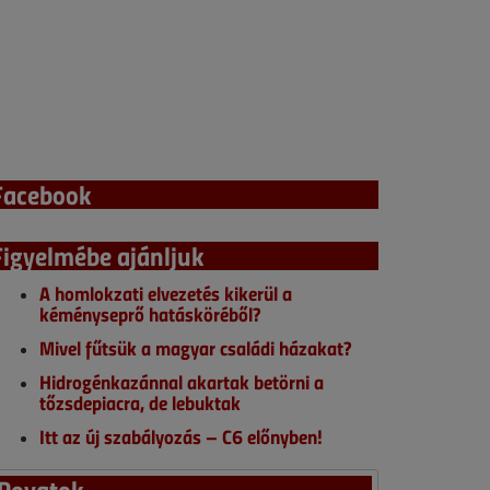
Facebook
Figyelmébe ajánljuk
A homlokzati elvezetés kikerül a
kéményseprő hatásköréből?
Mivel fűtsük a magyar családi házakat?
Hidrogénkazánnal akartak betörni a
tőzsdepiacra, de lebuktak
Itt az új szabályozás – C6 előnyben!
Rovatok