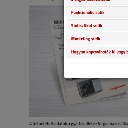
Funkcionális sütik
Statisztikai sütik
Marketing sütik
Hogyan kapcsolhatók ki vagy b
A feltüntetett adatok a gyártók, illetve forgalmazók ált