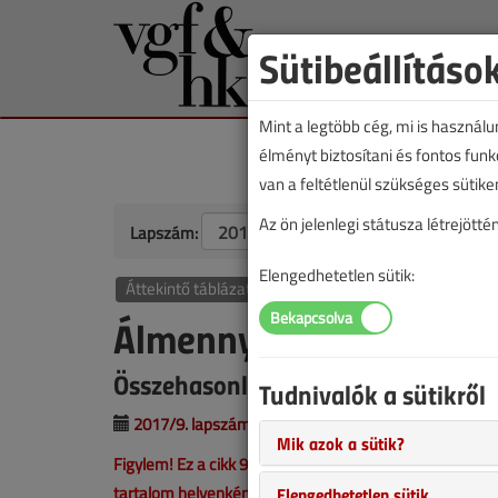
Sütibeállításo
Mint a legtöbb cég, mi is használ
élményt biztosítani és fontos fun
van a feltétlenül szükséges sütike
Az ön jelenlegi státusza létrejöt
Lapszám:
Elengedhetetlen sütik:
Áttekintő táblázat
Álmennyezeti fan coilo
Összehasonlító táblázat
Tudnivalók a sütikről
2017/9. lapszám
|
VGF&HKL online |
7809 |
Mik azok a sütik?
Figylem! Ez a cikk 9 éve frissült utoljára. A benne szer
tartalom helyenként hiányos lehet (képek, táblázatok st
Elengedhetetlen sütik