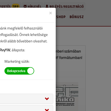
TIPP
FIZETÉS
HÍRLEVÉL
BELÉPÉS/REGISZTRÁCIÓ
×
HÍREK
LAPSZÁMOK
BLOG
SHOP
BÓNUSZ
nánk megfelelő felhasználói
 elfogadását. Önnek lehetősége
zekről alább bővebben olvashat.
HRvyYW
, állapota:
Ez a cikk a VGF&HKL 2017. szeptemberi számában
jelent meg. Töltse le a lapszámot PDF formátumban!
Marketing sütik:
LETÖLTÉS