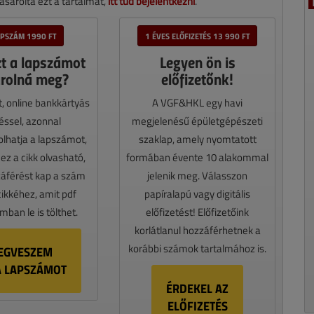
sárolta ezt a tartalmat,
itt tud bejelentkezni
.
APSZÁM 1990 FT
1 ÉVES ELŐFIZETÉS 13 990 FT
zt a lapszámot
Legyen ön is
rolná meg?
előfizetőnk!
t, online bankkártyás
A VGF&HKL egy havi
téssel, azonnal
megjelenésű épületgépészeti
lhatja a lapszámot,
szaklap, amely nyomtatott
z a cikk olvasható,
formában évente 10 alakommal
záférést kap a szám
jelenik meg. Válasszon
cikkéhez, amit pdf
papíralapú vagy digitális
ban le is tölthet.
előfizetést! Előfizetőink
korlátlanul hozzáférhetnek a
korábbi számok tartalmához is.
EGVESZEM
A LAPSZÁMOT
ÉRDEKEL AZ
ELŐFIZETÉS