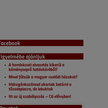
Facebook
Figyelmébe ajánljuk
A homlokzati elvezetés kikerül a
kéményseprő hatásköréből?
Mivel fűtsük a magyar családi házakat?
Hidrogénkazánnal akartak betörni a
tőzsdepiacra, de lebuktak
Itt az új szabályozás – C6 előnyben!
Rovatok