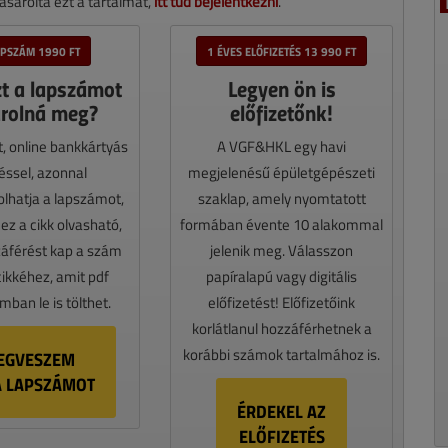
sárolta ezt a tartalmat,
itt tud bejelentkezni
.
APSZÁM 1990 FT
1 ÉVES ELŐFIZETÉS 13 990 FT
zt a lapszámot
Legyen ön is
rolná meg?
előfizetőnk!
t, online bankkártyás
A VGF&HKL egy havi
téssel, azonnal
megjelenésű épületgépészeti
lhatja a lapszámot,
szaklap, amely nyomtatott
z a cikk olvasható,
formában évente 10 alakommal
záférést kap a szám
jelenik meg. Válasszon
cikkéhez, amit pdf
papíralapú vagy digitális
ban le is tölthet.
előfizetést! Előfizetőink
korlátlanul hozzáférhetnek a
korábbi számok tartalmához is.
EGVESZEM
A LAPSZÁMOT
ÉRDEKEL AZ
ELŐFIZETÉS