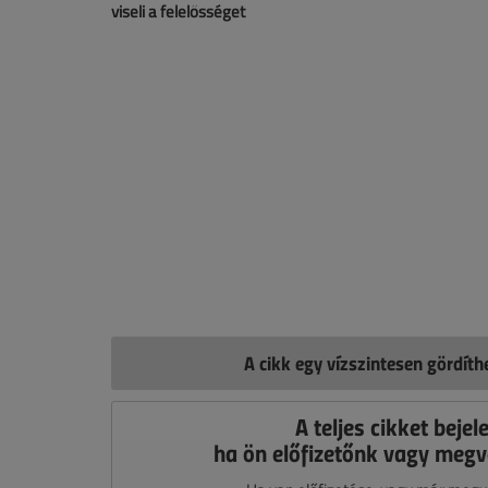
viseli a felelősséget
A cikk egy vízszintesen gördít
A teljes cikket bejel
ha ön előfizetőnk vagy megv