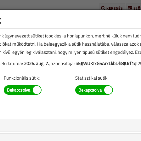
KERESÉS
ELŐ
k
unk úgynevezett sütiket (cookies) a honlapunkon, mert nélkülük nem tud
kciókat működtetni. Ha beleegyezik a sütik használatába, válassza azok
n kívül egyénileg kiválasztani, hogy milyen típusú sütiket engedélyez. E
tének dátuma:
2026. aug. 7.
, azonosítója:
nEJJWUKIxGSArxLkbDh8JUrf1qI
TARTALOM
Funkcionális sütik:
Statisztikai sütik:
rők
eplő információk mára aktualitásukat veszíthették, valamint a
b.).