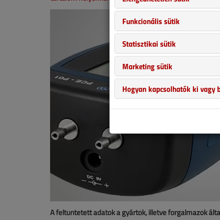
Funkcionális sütik
Statisztikai sütik
Marketing sütik
Hogyan kapcsolhatók ki vagy b
A feltüntetett adatok a gyártók, illetve forgalmazók ált