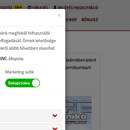
TIPP
FIZETÉS
HÍRLEVÉL
BELÉPÉS/REGISZTRÁCIÓ
×
HÍREK
LAPSZÁMOK
BLOG
SHOP
BÓNUSZ
nánk megfelelő felhasználói
 elfogadását. Önnek lehetősége
zekről alább bővebben olvashat.
75NC
, állapota:
Ez a cikk a VGF&HKL 2018. októberi számában jelent
meg. Töltse le a lapszámot PDF formátumban!
Marketing sütik:
LETÖLTÉS