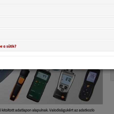
e a sütik?
al kitöltött adatlapon alapulnak. Valódiságukért az adatközlő