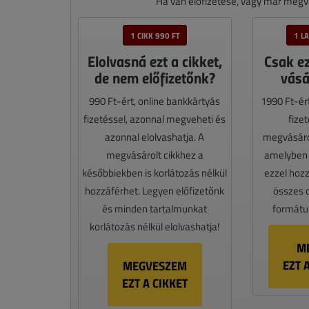
Ha van előfizetése, vagy már megvá
1 CIKK 990 FT
1 L
Elolvasná ezt a cikket,
Csak e
de nem előfizetőnk?
vásá
990 Ft-ért, online bankkártyás
1990 Ft-ér
fizetéssel, azonnal megveheti és
fize
azonnal elolvashatja. A
megvásáro
megvásárolt cikkhez a
amelyben e
későbbiekben is korlátozás nélkül
ezzel hoz
hozzáférhet. Legyen előfizetőnk
összes 
és minden tartalmunkat
formátum
korlátozás nélkül elolvashatja!
M
EZT 
MEGVESZEM
EZT A CIKKET