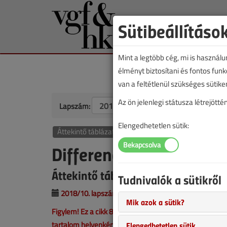
Sütibeállításo
Mint a legtöbb cég, mi is használ
élményt biztosítani és fontos fun
van a feltétlenül szükséges sütike
Az ön jelenlegi státusza létrejöt
Lapszám:
Elengedhetetlen sütik:
Áttekintő táblázat
Differenciál nyomásmé
Áttekintő táblázat
Tudnivalók a sütikről
2018/10. lapszám
|
VGF online |
7496 |
Mik azok a sütik?
Figylem! Ez a cikk 8 éve frissült utoljára. A benne szer
tartalom helyenként hiányos lehet (képek, táblázatok st
Elengedhetetlen sütik