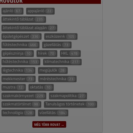
ajánló
appajánló
67
22
áttekintő táblázat
235
áttekintő táblázat alapján
27
épületgépészet
eszközeink
336
105
fűtéstechnika
gázellátás
466
73
gépészninja
hírek
HKL
10
70
478
hűtéstechnika
klímatechnika
153
217
légtechnika
megújulók
134
28
mekkmester
méréstechnika
73
23
mustra
oktatás
12
10
szakmakörnyezet
szakmapolitika
229
27
szakmatörténet
Tanulságos történetek
98
100
technológia
vízellátás
128
184
MÉG TÖBB ROVAT →