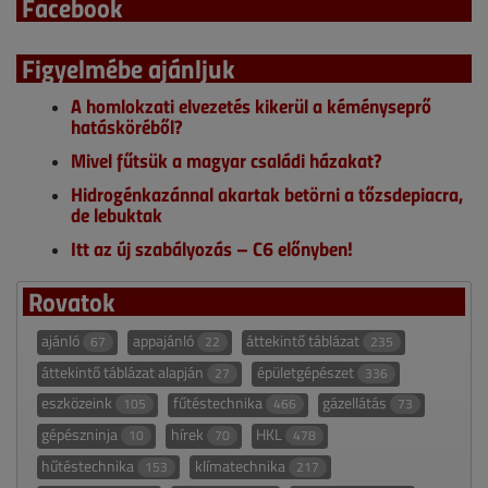
Facebook
Figyelmébe ajánljuk
A homlokzati elvezetés kikerül a kéményseprő
hatásköréből?
Mivel fűtsük a magyar családi házakat?
Hidrogénkazánnal akartak betörni a tőzsdepiacra,
de lebuktak
Itt az új szabályozás – C6 előnyben!
Rovatok
ajánló
appajánló
áttekintő táblázat
67
22
235
áttekintő táblázat alapján
épületgépészet
27
336
eszközeink
fűtéstechnika
gázellátás
105
466
73
gépészninja
hírek
HKL
10
70
478
hűtéstechnika
klímatechnika
153
217