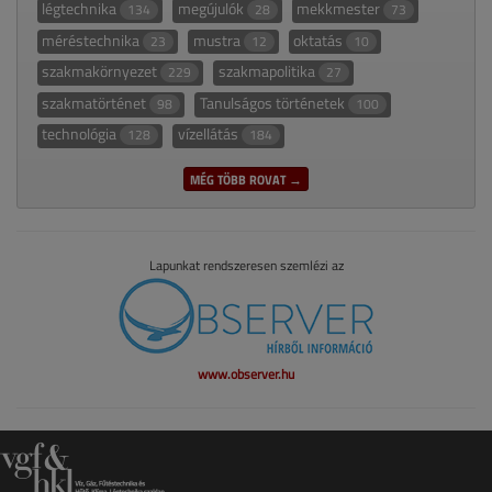
légtechnika
megújulók
mekkmester
134
28
73
méréstechnika
mustra
oktatás
23
12
10
szakmakörnyezet
szakmapolitika
229
27
szakmatörténet
Tanulságos történetek
98
100
technológia
vízellátás
128
184
MÉG TÖBB ROVAT →
Lapunkat rendszeresen szemlézi az
www.observer.hu