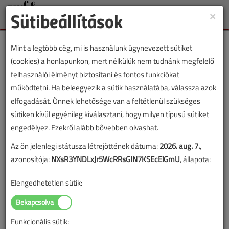
Sütibeállítások
×
Toggle
naviga
Mint a legtöbb cég, mi is használunk úgynevezett sütiket
(cookies) a honlapunkon, mert nélkülük nem tudnánk megfelelő
felhasználói élményt biztosítani és fontos funkciókat
működtetni. Ha beleegyezik a sütik használatába, válassza azok
Lapszám:
elfogadását. Önnek lehetősége van a feltétlenül szükséges
sütiken kívül egyénileg kiválasztani, hogy milyen típusú sütiket
TARTALOM
engedélyez. Ezekről alább bővebben olvashat.
Az ön jelenlegi státusza létrejöttének dátuma:
2026. aug. 7.
,
Fűtéstechnika
azonosítója:
NXsR3YNDLxJr5WcRRsGIN7KSEcElGmU
, állapota:
Kéménycsere a csok
Elengedhetetlen sütik:
segítségével
2019/9. lapszám
|
támogatott cikk |
2326 |
Funkcionális sütik: