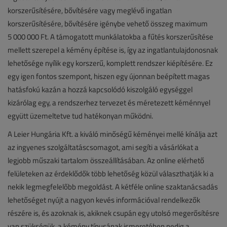
korszerűsítésére, bővítésére vagy meglévő ingatlan
korszerűsítésére, bővítésére igénybe vehető összeg maximum
5 000 000 Ft. A támogatott munkálatokba a fűtés korszerűsítése
mellett szerepel a kémény építése is, így az ingatlantulajdonosnak
lehetősége nyílik egy korszerű, komplett rendszer kiépítésére. Ez
egy igen fontos szempont, hiszen egy újonnan beépített magas
hatásfokú kazán a hozzá kapcsolódó kiszolgáló egységgel
kizárólag egy, a rendszerhez tervezet és méretezett kéménnyel
együtt üzemeltetve tud hatékonyan működni.
A Leier Hungária Kft. a kiváló minőségű kéményei mellé kínálja azt
az ingyenes szolgáltatáscsomagot, ami segíti a vásárlókat a
legjobb műszaki tartalom összeállításában. Az online elérhető
felületeken az érdeklődők több lehetőség közül választhatják ki a
nekik legmegfelelőbb megoldást. A kétféle online szaktanácsadás
lehetőséget nyújt a nagyon kevés információval rendelkezők
részére is, és azoknak is, akiknek csupán egy utolsó megerősítésre
van szükségük, a kémény típusának ismeretében pedig a