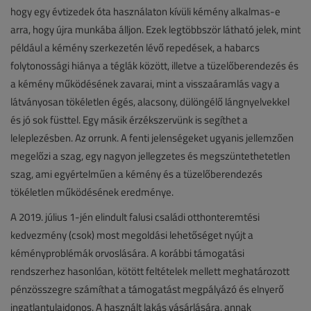
hogy egy évtizedek óta használaton kívüli kémény alkalmas-e
arra, hogy újra munkába álljon. Ezek legtöbbször látható jelek, mint
például a kémény szerkezetén lévő repedések, a habarcs
folytonossági hiánya a téglák között, illetve a tüzelőberendezés és
a kémény működésének zavarai, mint a visszaáramlás vagy a
látványosan tökéletlen égés, alacsony, dülöngélő lángnyelvekkel
és jó sok füsttel. Egy másik érzékszervünk is segíthet a
leleplezésben. Az orrunk. A fenti jelenségeket ugyanis jellemzően
megelőzi a szag, egy nagyon jellegzetes és megszüntethetetlen
szag, ami egyértelműen a kémény és a tüzelőberendezés
tökéletlen működésének eredménye.
A 2019. július 1-jén elindult falusi családi otthonteremtési
kedvezmény (csok) most megoldási lehetőséget nyújt a
kéményproblémák orvoslására. A korábbi támogatási
rendszerhez hasonlóan, kötött feltételek mellett meghatározott
pénzösszegre számíthat a támogatást megpályázó és elnyerő
ingatlantulajdonos. A használt lakás vásárlására, annak