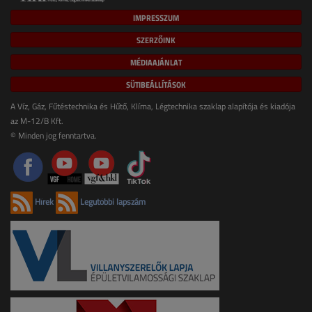
IMPRESSZUM
SZERZŐINK
MÉDIAAJÁNLAT
SÜTIBEÁLLÍTÁSOK
A Víz, Gáz, Fűtéstechnika és Hűtő, Klíma, Légtechnika szaklap alapítója és kiadója
az M-12/B Kft.
© Minden jog fenntartva.
Hírek
Legutóbbi lapszám