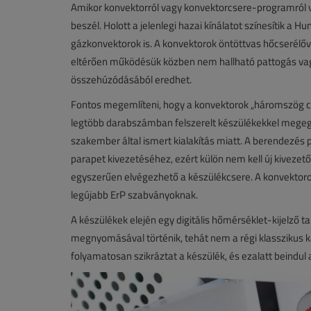
Amikor konvektorról vagy konvektorcsere-programról va
beszél. Holott a jelenlegi hazai kínálatot színesítik
gázkonvektorok is. A konvektorok öntöttvas hőcserélőve
eltérően működésük közben nem hallható pattogás vag
összehúzódásából eredhet.
Fontos megemlíteni, hogy a konvektorok „háromszög cs
legtöbb darabszámban felszerelt készülékekkel megegye
szakember által ismert kialakítás miatt. A berendezés p
parapet kivezetéséhez, ezért külön nem kell új kivezető
egyszerűen elvégezhető a készülékcsere. A konvektor
legújabb ErP szabványoknak.
A készülékek elején egy digitális hőmérséklet-kijelző 
megnyomásával történik, tehát nem a régi klasszikus 
folyamatosan szikráztat a készülék, és ezalatt beindul 