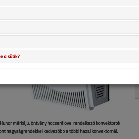
e a sütik?
 Hunor márkájú, öntvény hőcserélővel rendelkező konvektorok
zont nagyságrendekkel kedvezőbb a többi hazai konvektornál.