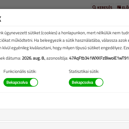
KERESÉS
ELŐ
k
unk úgynevezett sütiket (cookies) a honlapunkon, mert nélkülük nem tud
kciókat működtetni. Ha beleegyezik a sütik használatába, válassza azok
n kívül egyénileg kiválasztani, hogy milyen típusú sütiket engedélyez. E
tének dátuma:
2026. aug. 8.
, azonosítója:
47AqFtb341WXKFzBiwoiE1wT91
TARTALOM
Funkcionális sütik:
Statisztikai sütik:
 piacon
eplő információk mára aktualitásukat veszíthették, valamint a
b.).