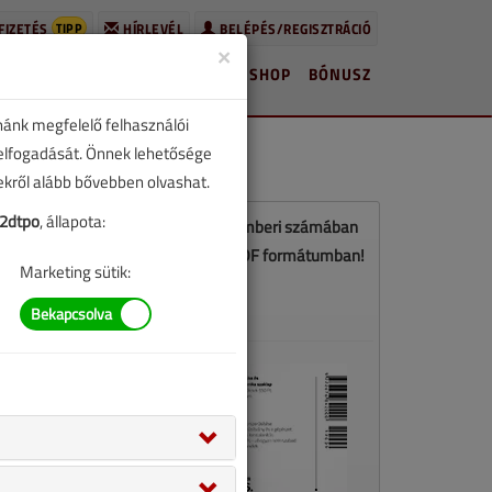
TIPP
FIZETÉS
HÍRLEVÉL
BELÉPÉS/REGISZTRÁCIÓ
×
HÍREK
LAPSZÁMOK
BLOG
SHOP
BÓNUSZ
nánk megfelelő felhasználói
 elfogadását. Önnek lehetősége
zekről alább bővebben olvashat.
2dtpo
, állapota:
Ez a cikk a VGF&HKL 2019. szeptemberi számában
jelent meg. Töltse le a lapszámot PDF formátumban!
Marketing sütik:
LETÖLTÉS