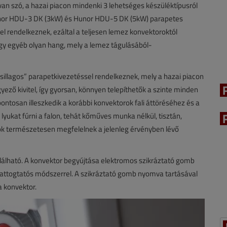
n szó, a hazai piacon mindenki 3 lehetséges készüléktípusról
 a Hunor HDU-3 DK (3kW) és Hunor HDU-5 DK (5kW) parapetes
l rendelkeznek, ezáltal a teljesen lemez konvektoroktól
y egyéb olyan hang, mely a lemez tágulásából-
illagos” parapetkivezetéssel rendelkeznek, mely a hazai piacon
ző kivitel, így gyorsan, könnyen telepíthetők a szinte minden
ontosan illeszkedik a korábbi konvektorok fali áttöréséhez és a
 lyukat fúrni a falon, tehát kőműves munka nélkül, tisztán,
ok természetesen megfelelnek a jelenleg érvényben lévő
található. A konvektor begyújtása elektromos szikráztató gomb
kattogtatós módszerrel. A szikráztató gomb nyomva tartásával
a konvektor.