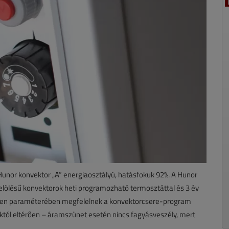
Hunor konvektor „A” energiaosztályú, hatásfokuk 92%. A Hunor
ölésű konvektorok heti programozható termosztáttal és 3 év
inden paraméterében megfelelnek a konvektorcsere-program
aktól eltérően – áramszünet esetén nincs fagyásveszély, mert