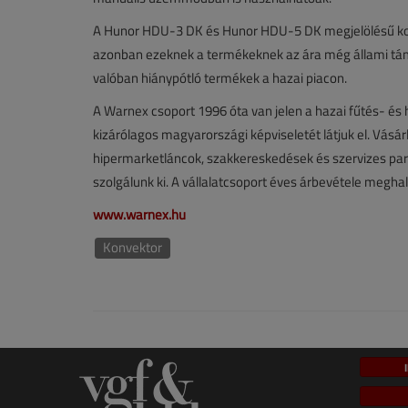
A Hunor HDU-3 DK és Hunor HDU-5 DK megjelölésű ko
azonban ezeknek a termékeknek az ára még állami tám
valóban hiánypótló termékek a hazai piacon.
A Warnex csoport 1996 óta van jelen a hazai fűtés- és 
kizárólagos magyarországi képviseletét látjuk el. Vásár
hipermarketláncok, szakkereskedések és szervizes partn
szolgálunk ki. A vállalatcsoport éves árbevétele meghala
www.warnex.hu
Konvektor