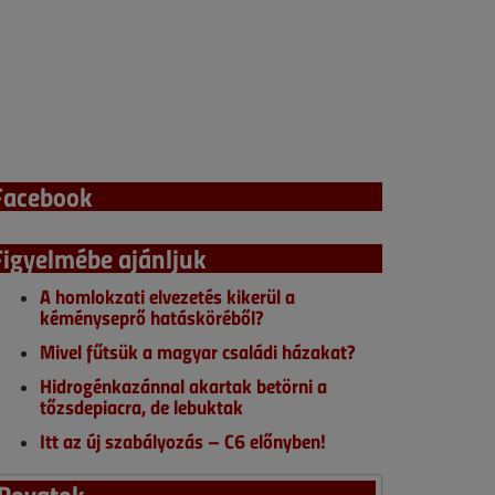
Facebook
Figyelmébe ajánljuk
A homlokzati elvezetés kikerül a
kéményseprő hatásköréből?
Mivel fűtsük a magyar családi házakat?
Hidrogénkazánnal akartak betörni a
tőzsdepiacra, de lebuktak
Itt az új szabályozás – C6 előnyben!
Rovatok