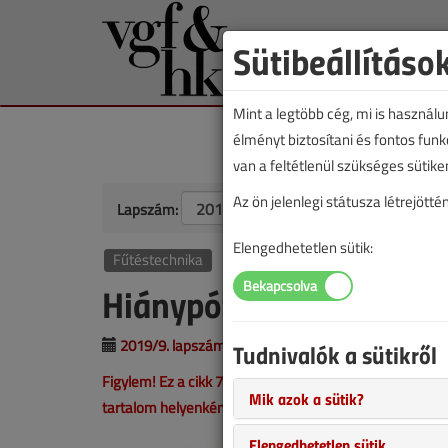
Sütibeállításo
Mint a legtöbb cég, mi is használ
élményt biztosítani és fontos fun
van a feltétlenül szükséges sütike
Az ön jelenlegi státusza létrejöt
Lapszám:
Elengedhetetlen sütik:
Fűtéstechnika
Hiánypótló konvektor a
2019/9. lapszám
|
támogatott cikk |
23 751 |
Tudnivalók a sütikről
Figylem! Ez a cikk 7 éve frissült utoljára. A benne szer
Mik azok a sütik?
tartalom helyenként hiányos lehet (képek, táblázatok st
Elengedhetetlen sütik