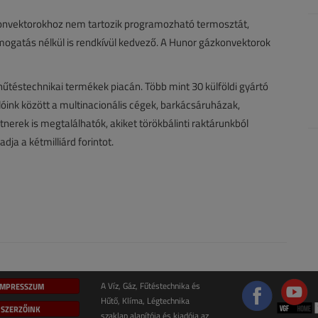
nvektorokhoz nem tartozik programozható termosztát,
ogatás nélkül is rendkívül kedvező. A Hunor gázkonvektorok
hűtéstechnikai termékek piacán. Több mint 30 külföldi gyártó
lóink között a multinacionális cégek, barkácsáruházak,
erek is megtalálhatók, akiket törökbálinti raktárunkból
dja a kétmilliárd forintot.
IMPRESSZUM
A Víz, Gáz, Fűtéstechnika és
Hűtő, Klíma, Légtechnika
SZERZŐINK
szaklap alapítója és kiadója az