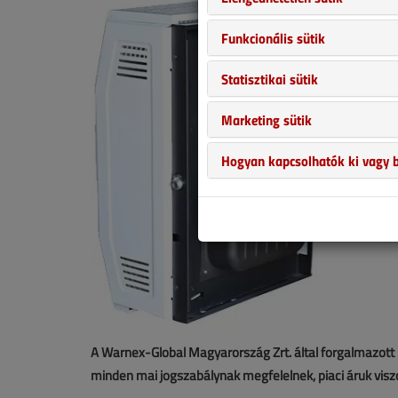
Funkcionális sütik
Statisztikai sütik
Marketing sütik
Hogyan kapcsolhatók ki vagy b
A Warnex-Global Magyarország Zrt. által forgalmazott
minden mai jogszabálynak megfelelnek, piaci áruk vis