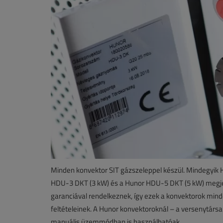
Minden konvektor SIT gázszeleppel készül. Mindegyik 
HDU-3 DKT (3 kW) és a Hunor HDU-5 DKT (5 kW) megjel
garanciával rendelkeznek, így ezek a konvektorok m
feltételeinek. A Hunor konvektoroknál – a versenytárs
manuális üzemmódban is használhatóak.