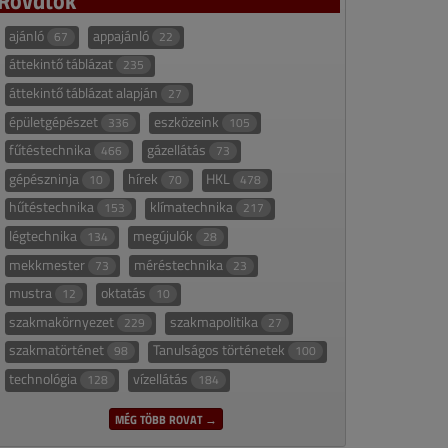
ajánló
appajánló
67
22
áttekintő táblázat
235
áttekintő táblázat alapján
27
épületgépészet
eszközeink
336
105
fűtéstechnika
gázellátás
466
73
gépészninja
hírek
HKL
10
70
478
hűtéstechnika
klímatechnika
153
217
légtechnika
megújulók
134
28
mekkmester
méréstechnika
73
23
mustra
oktatás
12
10
szakmakörnyezet
szakmapolitika
229
27
szakmatörténet
Tanulságos történetek
98
100
technológia
vízellátás
128
184
MÉG TÖBB ROVAT →