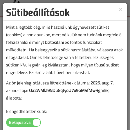
Sütibeállítások
×
Toggle
naviga
Mint a legtöbb cég, mi is használunk úgynevezett sütiket
(cookies) a honlapunkon, mert nélkülük nem tudnánk megfelelő
felhasználói élményt biztosítani és fontos funkciókat
működtetni. Ha beleegyezik a sütik használatába, válassza azok
Lapszám:
elfogadását. Önnek lehetősége van a feltétlenül szükséges
sütiken kívül egyénileg kiválasztani, hogy milyen típusú sütiket
TARTALOM
engedélyez. Ezekről alább bővebben olvashat.
Geberit higiéniai
Az ön jelenlegi státusza létrejöttének dátuma:
2026. aug. 7.
,
azonosítója:
Oa2WMlZ9NDuGqtyoU7u9GM4fMwRgm5x
,
öblítőberendezés
állapota:
Folyamatos ivóvíz-higiénia
Elengedhetetlen sütik:
2020/11. lapszám
|
támogatott cikk |
8732 |