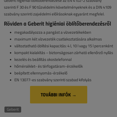
Geberit higiéniai öblítőberendezése az EN 4102-2 szabvány
szerinti F 30 és F 90 tűzvédelmi követelményeknek és a DIN 4109
szabvány szerinti zajvédelmi előírásoknak egyaránt megfelel.
Röviden a Geberit higiéniai öblítőberendezésről
megakadályozza a pangást a vízvezetékekben
maximum két vízvezeték csatlakoztatására alkalmas
változtatható öblítési kapacitás: 4 l, 10 l vagy 15 l percenként
kompakt kialakítás – biztonságosan zárható ellenőrző nyílás
kezelés és beállítás okostelefonnal
hőmérséklet- és térfogatáram-érzékelők
beépített ellennyomás-érzékelő
EN 13077-es szabvány szerinti szabad kifolyás
TOVÁBBI INFÓK →
Geberit