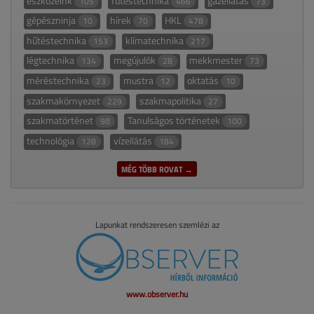
eszközeink
fűtéstechnika
gázellátás
105
466
73
gépészninja
hírek
HKL
10
70
478
hűtéstechnika
klímatechnika
153
217
légtechnika
megújulók
mekkmester
134
28
73
méréstechnika
mustra
oktatás
23
12
10
szakmakörnyezet
szakmapolitika
229
27
szakmatörténet
Tanulságos történetek
98
100
technológia
vízellátás
128
184
MÉG TÖBB ROVAT →
Lapunkat rendszeresen szemlézi az
www.observer.hu