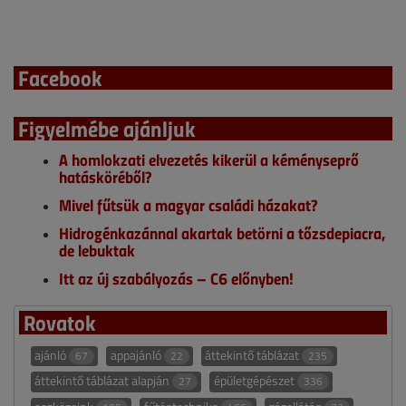
Facebook
Figyelmébe ajánljuk
A homlokzati elvezetés kikerül a kéményseprő
hatásköréből?
Mivel fűtsük a magyar családi házakat?
Hidrogénkazánnal akartak betörni a tőzsdepiacra,
de lebuktak
Itt az új szabályozás – C6 előnyben!
Rovatok
ajánló
appajánló
áttekintő táblázat
67
22
235
áttekintő táblázat alapján
épületgépészet
27
336