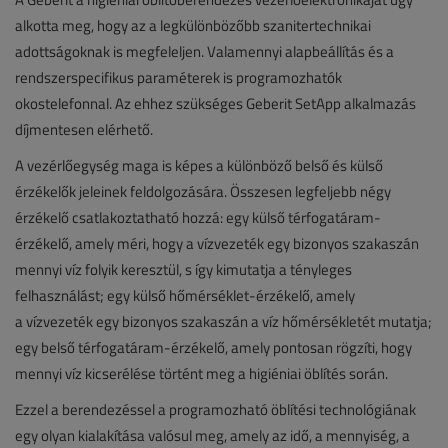
alkotta meg, hogy az a legkülönbözőbb szanitertechnikai
adottságoknak is megfeleljen. Valamennyi alapbeállítás és a
rendszerspecifikus paraméterek is programozhatók
okostelefonnal. Az ehhez szükséges Geberit SetApp alkalmazás
díjmentesen elérhető.
A vezérlőegység maga is képes a különböző belső és külső
érzékelők jeleinek feldolgozására. Összesen legfeljebb négy
érzékelő csatlakoztatható hozzá: egy külső térfogatáram-
érzékelő, amely méri, hogy a vízvezeték egy bizonyos szakaszán
mennyi víz folyik keresztül, s így kimutatja a tényleges
felhasználást; egy külső hőmérséklet-érzékelő, amely
a vízvezeték egy bizonyos szakaszán a víz hőmérsékletét mutatja;
egy belső térfogatáram-érzékelő, amely pontosan rögzíti, hogy
mennyi víz kicserélése történt meg a higiéniai öblítés során.
Ezzel a berendezéssel a programozható öblítési technológiának
egy olyan kialakítása valósul meg, amely az idő, a mennyiség, a