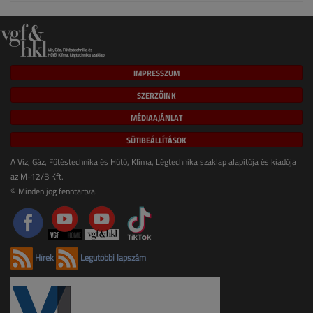
IMPRESSZUM
SZERZŐINK
MÉDIAAJÁNLAT
SÜTIBEÁLLÍTÁSOK
A Víz, Gáz, Fűtéstechnika és Hűtő, Klíma, Légtechnika szaklap alapítója és kiadója
az M-12/B Kft.
© Minden jog fenntartva.
Hírek
Legutóbbi lapszám