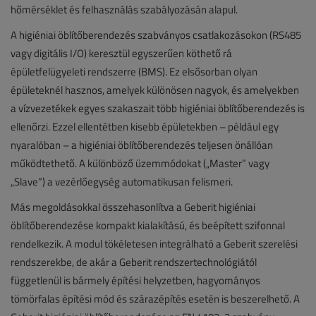
hőmérséklet és felhasználás szabályozásán alapul.
A higiéniai öblítőberendezés szabványos csatlakozásokon (RS485
vagy digitális I/O) keresztül egyszerűen köthető rá
épületfelügyeleti rendszerre (BMS). Ez elsősorban olyan
épületeknél hasznos, amelyek különösen nagyok, és amelyekben
a vízvezetékek egyes szakaszait több higiéniai öblítőberendezés is
ellenőrzi. Ezzel ellentétben kisebb épületekben – például egy
nyaralóban – a higiéniai öblítőberendezés teljesen önállóan
működtethető. A különböző üzemmódokat („Master” vagy
„Slave”) a vezérlőegység automatikusan felismeri.
Más megoldásokkal összehasonlítva a Geberit higiéniai
öblítőberendezése kompakt kialakítású, és beépített szifonnal
rendelkezik. A modul tökéletesen integrálható a Geberit szerelési
rendszerekbe, de akár a Geberit rendszertechnológiától
függetlenül is bármely építési helyzetben, hagyományos
tömörfalas építési mód és szárazépítés esetén is beszerelhető. A