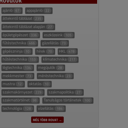
ajánló
appajánló
67
22
áttekintő táblázat
235
áttekintő táblázat alapján
27
épületgépészet
eszközeink
336
105
fűtéstechnika
gázellátás
466
73
gépészninja
hírek
HKL
10
70
478
hűtéstechnika
klímatechnika
153
217
légtechnika
megújulók
134
28
mekkmester
méréstechnika
73
23
mustra
oktatás
12
10
szakmakörnyezet
szakmapolitika
229
27
szakmatörténet
Tanulságos történetek
98
100
technológia
vízellátás
128
184
MÉG TÖBB ROVAT →