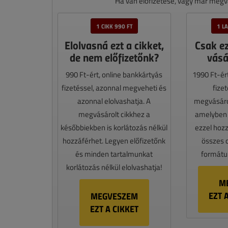
Ha van előfizetése, vagy már megvá
1 CIKK 990 FT
1 L
Elolvasná ezt a cikket,
Csak e
de nem előfizetőnk?
vásá
990 Ft-ért, online bankkártyás
1990 Ft-ér
fizetéssel, azonnal megveheti és
fize
azonnal elolvashatja. A
megvásáro
megvásárolt cikkhez a
amelyben e
későbbiekben is korlátozás nélkül
ezzel hoz
hozzáférhet. Legyen előfizetőnk
összes 
és minden tartalmunkat
formátum
korlátozás nélkül elolvashatja!
M
EZT 
MEGVESZEM
EZT A CIKKET