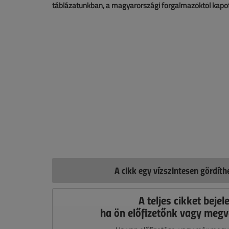
táblázatunkban, a magyarországi forgalmazóktól kapot
A cikk egy vízszintesen gördít
A teljes cikket bejel
ha ön előfizetőnk vagy megv