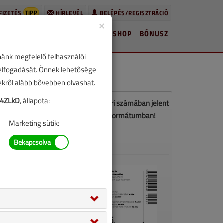
TIPP
FIZETÉS
HÍRLEVÉL
BELÉPÉS/REGISZTRÁCIÓ
×
HÍREK
LAPSZÁMOK
BLOG
SHOP
BÓNUSZ
nánk megfelelő felhasználói
 elfogadását. Önnek lehetősége
zekről alább bővebben olvashat.
4ZLkD
, állapota:
z a cikk a VGF&HKL 2020. novemberi számában jelent
meg. Töltse le a lapszámot PDF formátumban!
Marketing sütik:
LETÖLTÉS