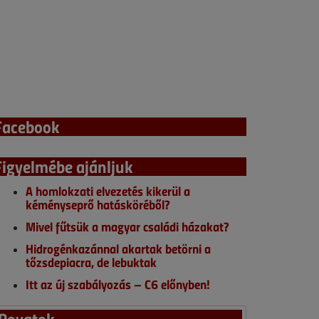
Facebook
Figyelmébe ajánljuk
A homlokzati elvezetés kikerül a
kéményseprő hatásköréből?
Mivel fűtsük a magyar családi házakat?
Hidrogénkazánnal akartak betörni a
tőzsdepiacra, de lebuktak
Itt az új szabályozás – C6 előnyben!
Rovatok