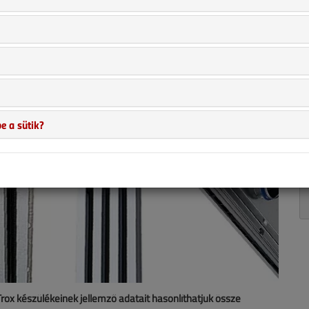
e a sütik?
a Trox készülékeinek jellemző adatait hasonlíthatjuk össze