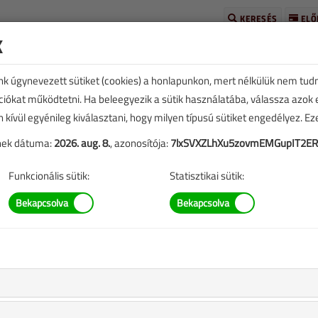
KERESÉS
ELŐ
k
unk úgynevezett sütiket (cookies) a honlapunkon, mert nélkülük nem tud
kciókat működtetni. Ha beleegyezik a sütik használatába, válassza azok
n kívül egyénileg kiválasztani, hogy milyen típusú sütiket engedélyez. E
tének dátuma:
2026. aug. 8.
, azonosítója:
7lxSVXZLhXu5zovmEMGupIT2ER
E
TARTALOM
Funkcionális sütik:
Statisztikai sütik:
eplő információk mára aktualitásukat veszíthették, valamint a
b.).