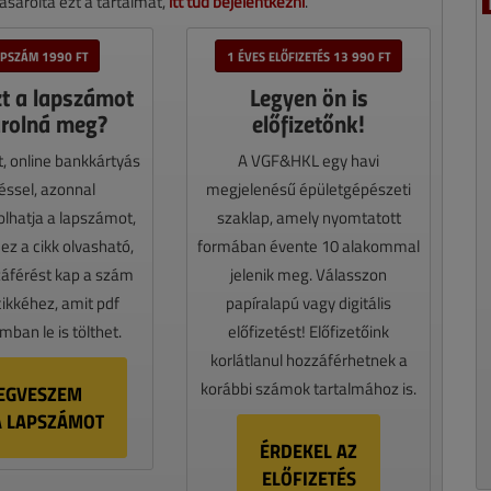
sárolta ezt a tartalmat,
itt tud bejelentkezni
.
APSZÁM 1990 FT
1 ÉVES ELŐFIZETÉS 13 990 FT
zt a lapszámot
Legyen ön is
rolná meg?
előfizetőnk!
t, online bankkártyás
A VGF&HKL egy havi
téssel, azonnal
megjelenésű épületgépészeti
lhatja a lapszámot,
szaklap, amely nyomtatott
z a cikk olvasható,
formában évente 10 alakommal
záférést kap a szám
jelenik meg. Válasszon
cikkéhez, amit pdf
papíralapú vagy digitális
ban le is tölthet.
előfizetést! Előfizetőink
korlátlanul hozzáférhetnek a
korábbi számok tartalmához is.
EGVESZEM
A LAPSZÁMOT
ÉRDEKEL AZ
ELŐFIZETÉS