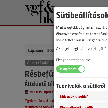
Sütibeállításo
Mint a legtöbb cég, mi is használ
élményt biztosítani és fontos fun
van a feltétlenül szükséges sütike
Az ön jelenlegi státusza létrejöt
Lapszám:
Elengedhetetlen sütik:
Áttekintő táblázat
HKL
Légtechnika
Résbefúvók
Áttekintő táblázat
Tudnivalók a sütikről
2020/11. lapszám
|
VGF&HKL online |
9067 |
Mik azok a sütik?
Figylem! Ez a cikk 6 éve frissült utoljára. A benne szer
tartalom helyenként hiányos lehet (képek, táblázatok st
Elengedhetetlen sütik