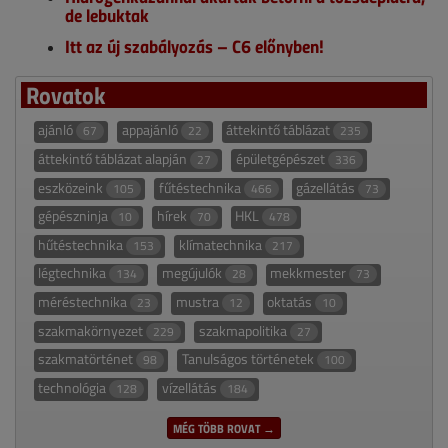
de lebuktak
Itt az új szabályozás – C6 előnyben!
Rovatok
ajánló
appajánló
áttekintő táblázat
67
22
235
áttekintő táblázat alapján
épületgépészet
27
336
eszközeink
fűtéstechnika
gázellátás
105
466
73
gépészninja
hírek
HKL
10
70
478
hűtéstechnika
klímatechnika
153
217
légtechnika
megújulók
mekkmester
134
28
73
méréstechnika
mustra
oktatás
23
12
10
szakmakörnyezet
szakmapolitika
229
27
szakmatörténet
Tanulságos történetek
98
100
technológia
vízellátás
128
184
MÉG TÖBB ROVAT →