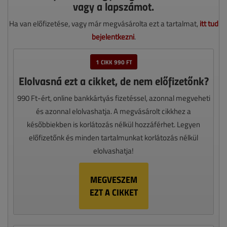
vagy a lapszámot.
Ha van előfizetése, vagy már megvásárolta ezt a tartalmat,
itt tud
bejelentkezni
.
1 CIKK 990 FT
Elolvasná ezt a cikket, de nem előfizetőnk?
990 Ft-ért, online bankkártyás fizetéssel, azonnal megveheti
és azonnal elolvashatja. A megvásárolt cikkhez a
későbbiekben is korlátozás nélkül hozzáférhet. Legyen
előfizetőnk és minden tartalmunkat korlátozás nélkül
elolvashatja!
MEGVESZEM
EZT A CIKKET