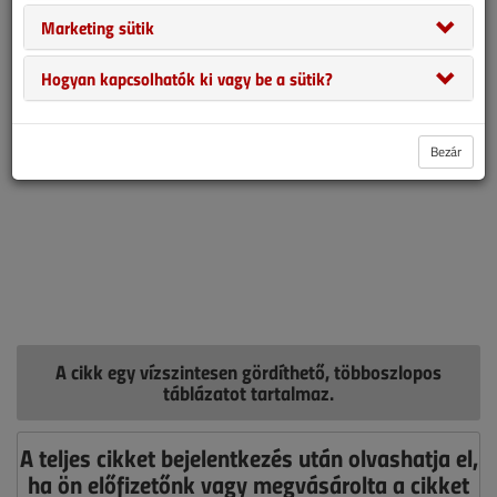
forgalmazóktól kapott adatok alapján.
Marketing sütik
Hogyan kapcsolhatók ki vagy be a sütik?
Bezár
A cikk egy vízszintesen gördíthető, többoszlopos
táblázatot tartalmaz.
A teljes cikket bejelentkezés után olvashatja el,
ha ön előfizetőnk vagy megvásárolta a cikket