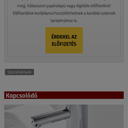
meg. Válasszon papíralapú vagy digitális előfizetést!
Előfizetőink korlátlanul hozzáférhetnek a korábbi számok
tartalmához is.
ÉRDEKEL AZ
ELŐFIZETÉS
Szerelvények
Kapcsolódó