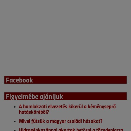
Facebook
Figyelmébe ajánljuk
A homlokzati elvezetés kikerül a kéményseprő
hatásköréből?
Mivel fűtsük a magyar családi házakat?
Hidrogénkazánnal akartak betörni a tőzsdepiacra,