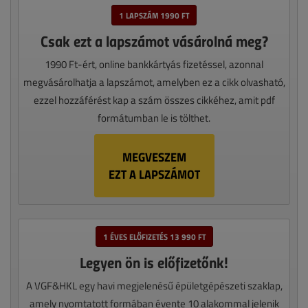
1 LAPSZÁM 1990 FT
Csak ezt a lapszámot vásárolná meg?
1990 Ft-ért, online bankkártyás fizetéssel, azonnal
megvásárolhatja a lapszámot, amelyben ez a cikk olvasható,
ezzel hozzáférést kap a szám összes cikkéhez, amit pdf
formátumban le is tölthet.
MEGVESZEM
EZT A LAPSZÁMOT
1 ÉVES ELŐFIZETÉS 13 990 FT
Legyen ön is előfizetőnk!
A VGF&HKL egy havi megjelenésű épületgépészeti szaklap,
amely nyomtatott formában évente 10 alakommal jelenik