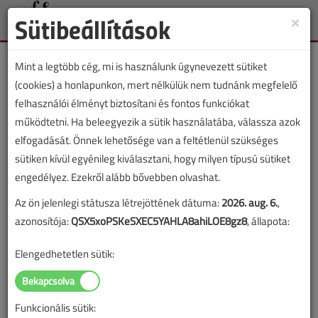
Sütibeállítások
×
Toggle
naviga
Mint a legtöbb cég, mi is használunk úgynevezett sütiket
(cookies) a honlapunkon, mert nélkülük nem tudnánk megfelelő
felhasználói élményt biztosítani és fontos funkciókat
működtetni. Ha beleegyezik a sütik használatába, válassza azok
Lapszám:
elfogadását. Önnek lehetősége van a feltétlenül szükséges
sütiken kívül egyénileg kiválasztani, hogy milyen típusú sütiket
TARTALOM
engedélyez. Ezekről alább bővebben olvashat.
Az ön jelenlegi státusza létrejöttének dátuma:
2026. aug. 6.
,
Áttekintő táblázat
azonosítója:
QSX5xoPSKeSXEC5YAHLA8ahiLOE8gz8
, állapota:
Elektronikus, infrás
Elengedhetetlen sütik:
csaptelepek
Áttekintő táblázat
Funkcionális sütik: