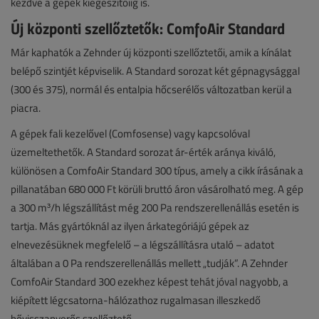
kezdve a gépek kiegészítőiig is.
Új központi szellőztetők: ComfoAir Standard
Már kaphatók a Zehnder új központi szellőztetői, amik a kínálat
belépő szintjét képviselik. A Standard sorozat két gépnagysággal
(300 és 375), normál és entalpia hőcserélős változatban kerül a
piacra.
A gépek fali kezelővel (Comfosense) vagy kapcsolóval
üzemeltethetők. A Standard sorozat ár-érték aránya kiváló,
különösen a ComfoAir Standard 300 típus, amely a cikk írásának a
pillanatában 680 000 Ft körüli bruttó áron vásárolható meg. A gép
a 300 m³/h légszállítást még 200 Pa rendszerellenállás esetén is
tartja. Más gyártóknál az ilyen árkategóriájú gépek az
elnevezésüknek megfelelő – a légszállításra utaló – adatot
általában a 0 Pa rendszerellenállás mellett „tudják”. A Zehnder
ComfoAir Standard 300 ezekhez képest tehát jóval nagyobb, a
kiépített légcsatorna-hálózathoz rugalmasan illeszkedő
hővisszanyerős szellőztető.