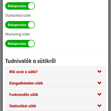
információk mára aktualitásukat veszíthették, valamint a tartalom
helyenként hiányos lehet (képek, táblázatok stb.).
Statisztikai sütik:
Marketing sütik:
Tudnivalók a sütikről
Mik azok a sütik?
A Zehnder magyarországi képviselete, és szakkereskedő hálózata
2011 óta foglalkozik a hővissza nyerős szellőzés termékeinek
Elengedhetetlen sütik
tervezésével, forgalmazásával, kivitelezésével. Az azóta eltelt idő
Funkcionális sütik
alatt több ezer otthonban szereztünk tapasz talatokat a lakássz
ellőzésről. A Zehnder a nyugat-európa i piac vezető vállalata a
Statisztikai sütik
lakássz ellőzés területén, olyan innovációk fűződnek a nevéhez,