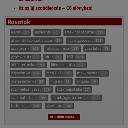
Itt az új szabályozás – C6 előnyben!
Rovatok
ajánló
appajánló
áttekintő táblázat
67
22
235
áttekintő táblázat alapján
épületgépészet
27
336
eszközeink
fűtéstechnika
gázellátás
105
466
73
gépészninja
hírek
HKL
10
70
478
hűtéstechnika
klímatechnika
153
217
légtechnika
megújulók
mekkmester
134
28
73
méréstechnika
mustra
oktatás
23
12
10
szakmakörnyezet
szakmapolitika
229
27
szakmatörténet
Tanulságos történetek
98
100
technológia
vízellátás
128
184
MÉG TÖBB ROVAT →