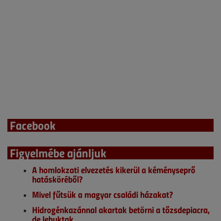
Facebook
Figyelmébe ajánljuk
A homlokzati elvezetés kikerül a kéményseprő
hatásköréből?
Mivel fűtsük a magyar családi házakat?
Hidrogénkazánnal akartak betörni a tőzsdepiacra,
de lebuktak