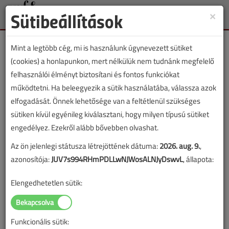
Sütibeállítások
×
Toggle
naviga
Mint a legtöbb cég, mi is használunk úgynevezett sütiket
(cookies) a honlapunkon, mert nélkülük nem tudnánk megfelelő
felhasználói élményt biztosítani és fontos funkciókat
működtetni. Ha beleegyezik a sütik használatába, válassza azok
Lapszám:
elfogadását. Önnek lehetősége van a feltétlenül szükséges
sütiken kívül egyénileg kiválasztani, hogy milyen típusú sütiket
TARTALOM
engedélyez. Ezekről alább bővebben olvashat.
Az ön jelenlegi státusza létrejöttének dátuma:
2026. aug. 9.
,
HKL
Légtechnika
azonosítója:
JUV7s994RHmPDLLwNJWosALNJyDswvL
, állapota:
Lakásszellőzés felsőfokon
Elengedhetetlen sütik:
2021/11. lapszám
|
támogatott cikk |
4987 |
Funkcionális sütik:
Figylem! Ez a cikk 5 éve frissült utoljára. A benne szereplő