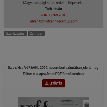
Magyarországi Kereskedelmi Képviselet
Tóth István
+36 30 268 7010
istvan.toth@zehndergroup.com
Szellőztetés
Zehnder
Ez a cikk a VGF&HKL 2021. novemberi számában jelent meg.
Töltse le a lapszámot PDF formátumban!
LETÖLTÉS