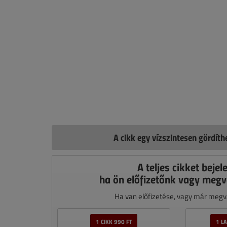
A cikk egy vízszintesen gördít
A teljes cikket bejel
ha ön előfizetőnk vagy megv
Ha van előfizetése, vagy már megvá
1 CIKK 990 FT
1 L