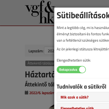
Sütibeállításo
Mint a legtöbb cég, mi is használ
élményt biztosítani és fontos fun
van a feltétlenül szükséges sütike
Az ön jelenlegi státusza létrejöt
Lapszám:
Elengedhetetlen sütik:
Áttekintő táblázat
Háztartási HMV cirkulác
Áttekintő táblázat
Tudnivalók a sütikről
2022/6. lapszám
|
VGF&HKL online |
1333 |
Mik azok a sütik?
Elengedhetetlen sütik