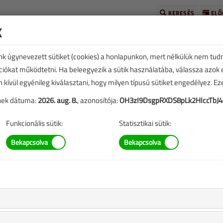
KERESÉS
ELŐ
k
unk úgynevezett sütiket (cookies) a honlapunkon, mert nélkülük nem tud
kciókat működtetni. Ha beleegyezik a sütik használatába, válassza azok
n kívül egyénileg kiválasztani, hogy milyen típusú sütiket engedélyez. E
tének dátuma:
2026. aug. 8.
, azonosítója:
OH3zI9DsgpRXDS8pLk2HIccTbJ4
TARTALOM
Funkcionális sütik:
Statisztikai sütik:
iós szivattyúk