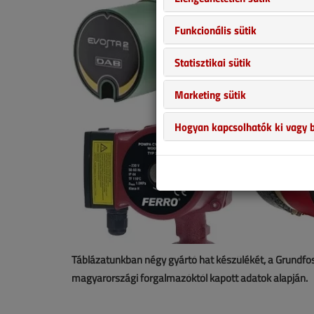
Funkcionális sütik
Statisztikai sütik
Marketing sütik
Hogyan kapcsolhatók ki vagy b
Táblázatunkban négy gyártó hat készülékét, a Grundfos, 
magyarországi forgalmazóktól kapott adatok alapján.