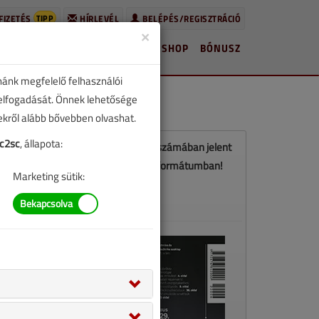
TIPP
FIZETÉS
HÍRLEVÉL
BELÉPÉS/REGISZTRÁCIÓ
×
HÍREK
LAPSZÁMOK
BLOG
SHOP
BÓNUSZ
nánk megfelelő felhasználói
 elfogadását. Önnek lehetősége
zekről alább bővebben olvashat.
c2sc
, állapota:
Ez a cikk a VGF&HKL 2022. júniusi számában jelent
meg. Töltse le a lapszámot PDF formátumban!
Marketing sütik:
LETÖLTÉS