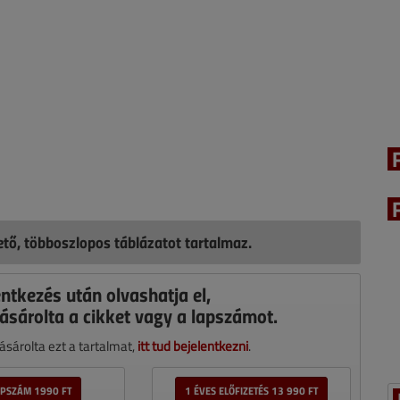
hető, többoszlopos táblázatot tartalmaz.
entkezés után olvashatja el,
ásárolta a cikket vagy a lapszámot.
sárolta ezt a tartalmat,
itt tud bejelentkezni
.
APSZÁM 1990 FT
1 ÉVES ELŐFIZETÉS 13 990 FT