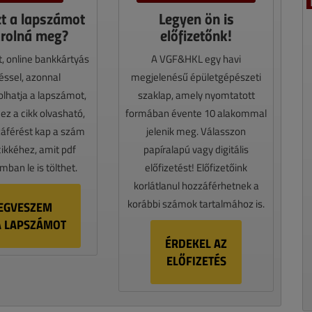
zt a lapszámot
Legyen ön is
rolná meg?
előfizetőnk!
t, online bankkártyás
A VGF&HKL egy havi
téssel, azonnal
megjelenésű épületgépészeti
lhatja a lapszámot,
szaklap, amely nyomtatott
z a cikk olvasható,
formában évente 10 alakommal
záférést kap a szám
jelenik meg. Válasszon
cikkéhez, amit pdf
papíralapú vagy digitális
ban le is tölthet.
előfizetést! Előfizetőink
korlátlanul hozzáférhetnek a
korábbi számok tartalmához is.
EGVESZEM
A LAPSZÁMOT
ÉRDEKEL AZ
ELŐFIZETÉS