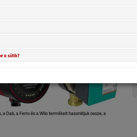
e a sütik?
a Dab, a Ferro és a Wilo termékeit hasonlítjuk össze, a