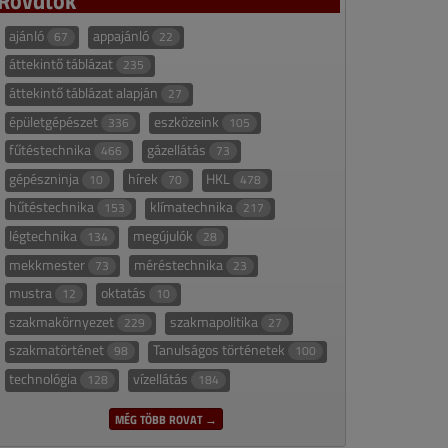
ajánló
appajánló
67
22
áttekintő táblázat
235
áttekintő táblázat alapján
27
épületgépészet
eszközeink
336
105
fűtéstechnika
gázellátás
466
73
gépészninja
hírek
HKL
10
70
478
hűtéstechnika
klímatechnika
153
217
légtechnika
megújulók
134
28
mekkmester
méréstechnika
73
23
mustra
oktatás
12
10
szakmakörnyezet
szakmapolitika
229
27
szakmatörténet
Tanulságos történetek
98
100
technológia
vízellátás
128
184
MÉG TÖBB ROVAT →