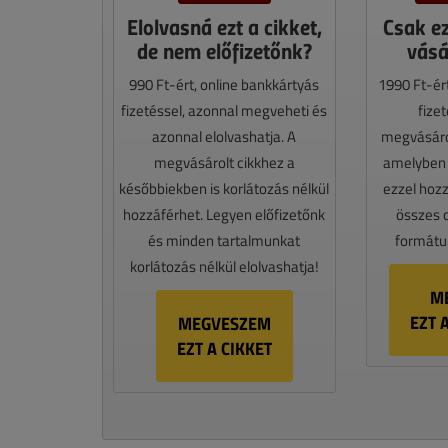
Elolvasná ezt a cikket,
Csak e
de nem előfizetőnk?
vásá
990 Ft-ért, online bankkártyás
1990 Ft-ér
fizetéssel, azonnal megveheti és
fize
azonnal elolvashatja. A
megvásáro
megvásárolt cikkhez a
amelyben e
későbbiekben is korlátozás nélkül
ezzel hoz
hozzáférhet. Legyen előfizetőnk
összes 
és minden tartalmunkat
formátum
korlátozás nélkül elolvashatja!
M
EZT 
MEGVESZEM
EZT A CIKKET