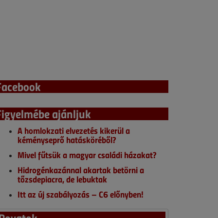
Facebook
Figyelmébe ajánljuk
A homlokzati elvezetés kikerül a
kéményseprő hatásköréből?
Mivel fűtsük a magyar családi házakat?
Hidrogénkazánnal akartak betörni a
tőzsdepiacra, de lebuktak
Itt az új szabályozás – C6 előnyben!
Rovatok