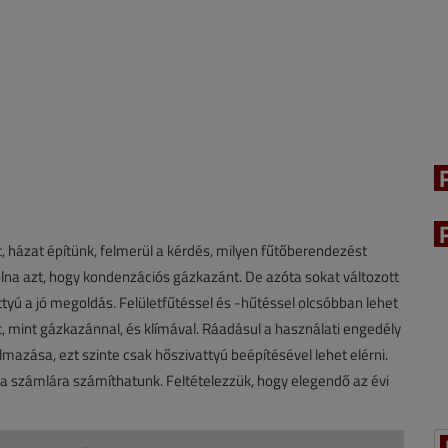
st, házat építünk, felmerül a kérdés, milyen fűtőberendezést
lna azt, hogy kondenzációs gázkazánt. De azóta sokat változott
attyú a jó megoldás. Felületfűtéssel és -hűtéssel olcsóbban lehet
, mint gázkazánnal, és klímával. Ráadásul a használati engedély
azása, ezt szinte csak hőszivattyú beépítésével lehet elérni.
gia számlára számíthatunk. Feltételezzük, hogy elegendő az évi