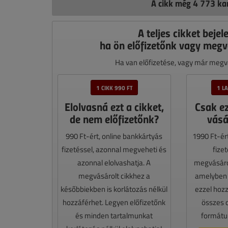
A cikk még 4 773 kar
A teljes cikket bejel
ha ön előfizetőnk vagy megv
Ha van előfizetése, vagy már megvá
1 CIKK 990 FT
1 L
Elolvasná ezt a cikket,
Csak e
de nem előfizetőnk?
vásá
990 Ft-ért, online bankkártyás
1990 Ft-ér
fizetéssel, azonnal megveheti és
fize
azonnal elolvashatja. A
megvásáro
megvásárolt cikkhez a
amelyben e
későbbiekben is korlátozás nélkül
ezzel hoz
hozzáférhet. Legyen előfizetőnk
összes 
és minden tartalmunkat
formátum