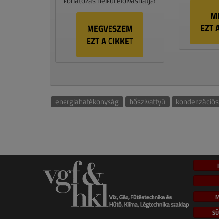
korlátozás nélkül elolvashatja!
M
EZT 
MEGVESZEM
EZT A CIKKET
energiahatékonyság
hőszivattyú
kondenzációs
M
SÜ