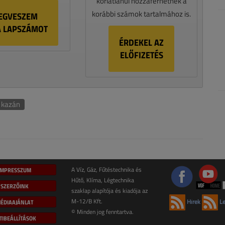
korlátlanul hozzáférhetnek a
korábbi számok tartalmához is.
EGVESZEM
A LAPSZÁMOT
ÉRDEKEL AZ
ELŐFIZETÉS
 kazán
IMPRESSZUM
A Víz, Gáz, Fűtéstechnika és
Hűtő, Klíma, Légtechnika
SZERZŐINK
szaklap alapítója és kiadója az
M-12/B Kft.
ÉDIAAJÁNLAT
Hírek
Le
© Minden jog fenntartva.
TIBEÁLLÍTÁSOK