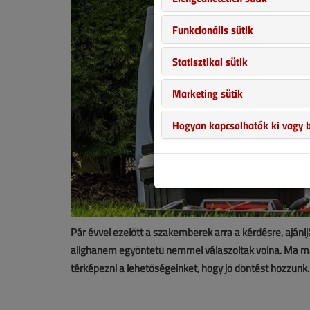
Funkcionális sütik
Statisztikai sütik
Marketing sütik
Hogyan kapcsolhatók ki vagy b
Pár évvel ezelőtt a szakemberek arra a kérdésre, ajánl
alighanem egyöntetű nemmel válaszoltak volna. Ma már
térképezni a lehetőségeinket, hogy jó döntést hozzunk.