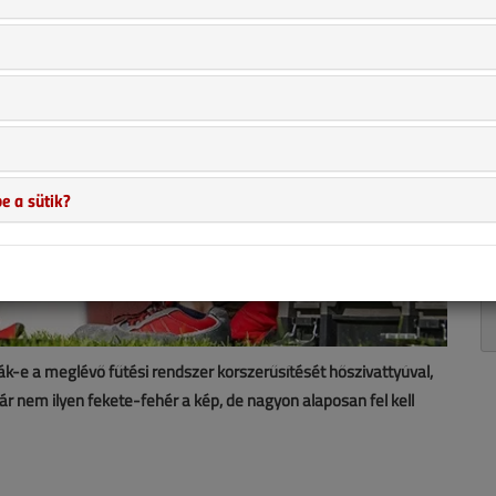
e a sütik?
ják-e a meglévő fűtési rendszer korszerűsítését hőszivattyúval,
 nem ilyen fekete-fehér a kép, de nagyon alaposan fel kell