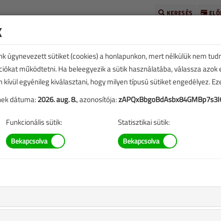
KERESÉS
ELŐ
k
unk úgynevezett sütiket (cookies) a honlapunkon, mert nélkülük nem tud
kciókat működtetni. Ha beleegyezik a sütik használatába, válassza azok
n kívül egyénileg kiválasztani, hogy milyen típusú sütiket engedélyez. E
tének dátuma:
2026. aug. 8.
, azonosítója:
zAPQxBbgoBdAsbx84GMBp7s3I6
TARTALOM
Funkcionális sütik:
Statisztikai sütik:
zán?