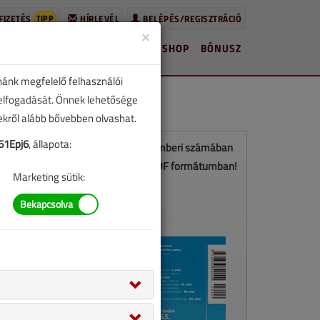
TIPP
FIZETÉS
HÍRLEVÉL
BELÉPÉS/REGISZTRÁCIÓ
×
HÍREK
LAPSZÁMOK
BLOG
SHOP
BÓNUSZ
nánk megfelelő felhasználói
 elfogadását. Önnek lehetősége
zekről alább bővebben olvashat.
1Epj6
, állapota:
Ez a cikk a VGF&HKL 2023. szeptemberi számában
jelent meg. Töltse le a lapszámot PDF formátumban!
Marketing sütik:
LETÖLTÉS