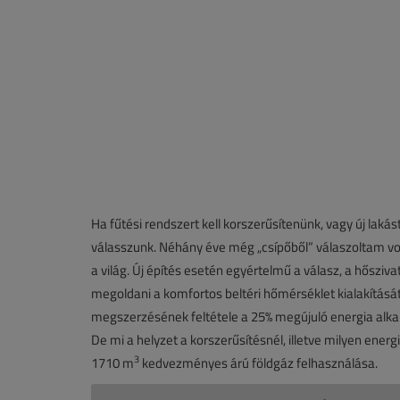
Ha fűtési rendszert kell korszerűsítenünk, vagy új laká
válasszunk. Néhány éve még „csípőből” válaszoltam vo
a világ. Új építés esetén egyértelmű a válasz, a hősziv
megoldani a komfortos beltéri hőmérséklet kialakítását
megszerzésének feltétele a 25% megújuló energia alkalm
De mi a helyzet a korszerűsítésnél, illetve milyen ener
3
1710 m
kedvezményes árú földgáz felhasználása.