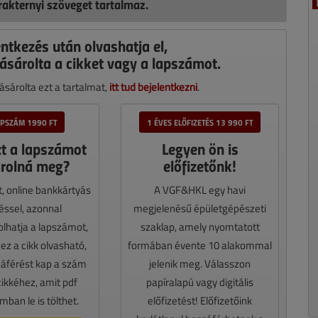
akternyi szöveget tartalmaz.
entkezés után olvashatja el,
ásárolta a cikket vagy a lapszámot.
sárolta ezt a tartalmat,
itt tud bejelentkezni
.
APSZÁM 1990 FT
1 ÉVES ELŐFIZETÉS 13 990 FT
zt a lapszámot
Legyen ön is
rolná meg?
előfizetőnk!
t, online bankkártyás
A VGF&HKL egy havi
téssel, azonnal
megjelenésű épületgépészeti
lhatja a lapszámot,
szaklap, amely nyomtatott
z a cikk olvasható,
formában évente 10 alakommal
záférést kap a szám
jelenik meg. Válasszon
cikkéhez, amit pdf
papíralapú vagy digitális
ban le is tölthet.
előfizetést! Előfizetőink