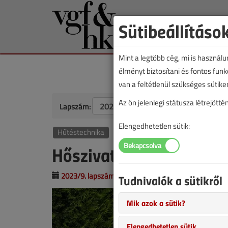
Sütibeállításo
Mint a legtöbb cég, mi is használ
élményt biztosítani és fontos fun
van a feltétlenül szükséges sütike
Az ön jelenlegi státusza létrejöt
Lapszám:
Elengedhetetlen sütik:
Hűtéstechnika
Hőszivattyú vagy gázka
2023/9. lapszám
|
Sárközi Viktor
|
1304 |
Tudnivalók a sütikről
Mik azok a sütik?
Elengedhetetlen sütik