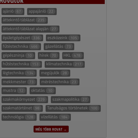
ajánló
appajánló
67
22
áttekintő táblázat
235
áttekintő táblázat alapján
27
épületgépészet
eszközeink
336
105
fűtéstechnika
gázellátás
466
73
gépészninja
hírek
HKL
10
70
478
hűtéstechnika
klímatechnika
153
217
légtechnika
megújulók
134
28
mekkmester
méréstechnika
73
23
mustra
oktatás
12
10
szakmakörnyezet
szakmapolitika
229
27
szakmatörténet
Tanulságos történetek
98
100
technológia
vízellátás
128
184
MÉG TÖBB ROVAT →