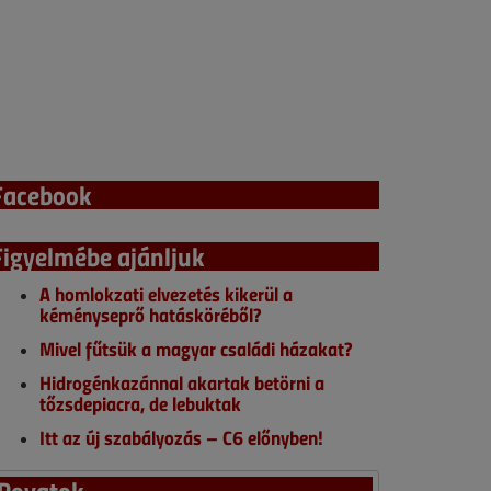
Facebook
Figyelmébe ajánljuk
A homlokzati elvezetés kikerül a
kéményseprő hatásköréből?
Mivel fűtsük a magyar családi házakat?
Hidrogénkazánnal akartak betörni a
tőzsdepiacra, de lebuktak
Itt az új szabályozás – C6 előnyben!
Rovatok