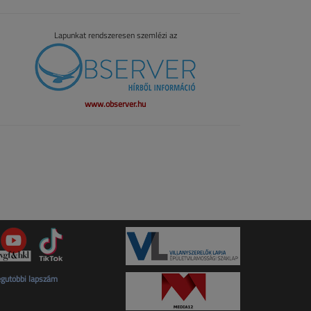
Lapunkat rendszeresen szemlézi az
www.observer.hu
gutóbbi lapszám