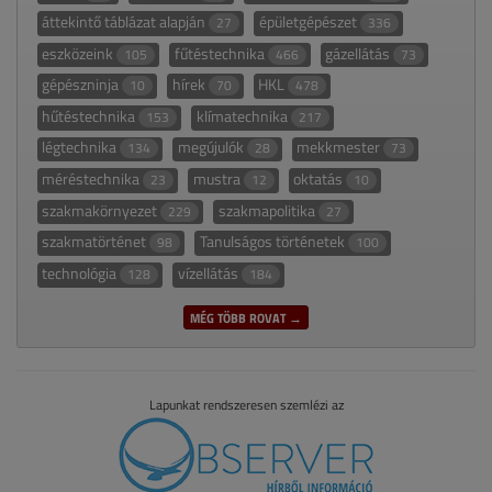
áttekintő táblázat alapján
épületgépészet
27
336
eszközeink
fűtéstechnika
gázellátás
105
466
73
gépészninja
hírek
HKL
10
70
478
hűtéstechnika
klímatechnika
153
217
légtechnika
megújulók
mekkmester
134
28
73
méréstechnika
mustra
oktatás
23
12
10
szakmakörnyezet
szakmapolitika
229
27
szakmatörténet
Tanulságos történetek
98
100
technológia
vízellátás
128
184
MÉG TÖBB ROVAT →
Lapunkat rendszeresen szemlézi az