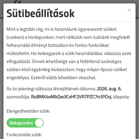
Sütibeállítások
×
Toggle
naviga
Mint a legtöbb cég, mi is használunk úgynevezett sütiket
(cookies) a honlapunkon, mert nélkülük nem tudnánk megfelelő
felhasználói élményt biztosítani és fontos funkciókat
működtetni. Ha beleegyezik a sütik használatába, válassza azok
Lapszám:
elfogadását. Önnek lehetősége van a feltétlenül szükséges
sütiken kívül egyénileg kiválasztani, hogy milyen típusú sütiket
TARTALOM
engedélyez. Ezekről alább bővebben olvashat.
Az ön jelenlegi státusza létrejöttének dátuma:
2026. aug. 6.
,
HKL
Klímatechnika
azonosítója:
RuBMK4vMbQw3CvHF2VR7PZC7rcIPOvj
, állapota:
Hőszivattyú vs.
Elengedhetetlen sütik:
hagyományos fűtésrendszer
Melyiket válaszd?
Funkcionális sütik: