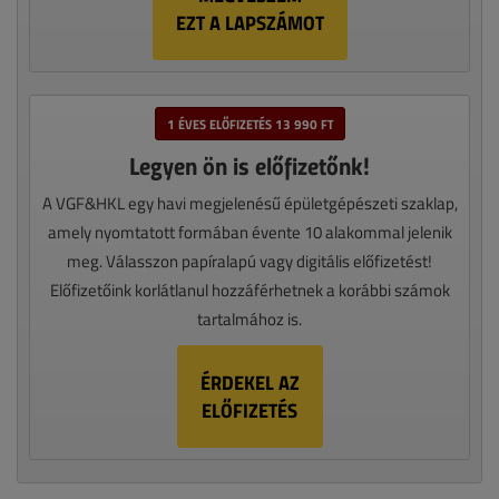
EZT A LAPSZÁMOT
1 ÉVES ELŐFIZETÉS 13 990 FT
Legyen ön is előfizetőnk!
A VGF&HKL egy havi megjelenésű épületgépészeti szaklap,
amely nyomtatott formában évente 10 alakommal jelenik
meg. Válasszon papíralapú vagy digitális előfizetést!
Előfizetőink korlátlanul hozzáférhetnek a korábbi számok
tartalmához is.
ÉRDEKEL AZ
ELŐFIZETÉS