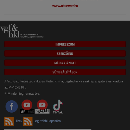
www.observer.hu
IMPRESSZUM
SZERZŐINK
MÉDIAAJÁNLAT
SÜTIBEÁLLÍTÁSOK
A Víz, Gáz, Fűtéstechnika és Hűtő, Klíma, Légtechnika szaklap alapítója és kiadója
az M-12/B Kft.
© Minden jog fenntartva.
Hírek
Legutóbbi lapszám