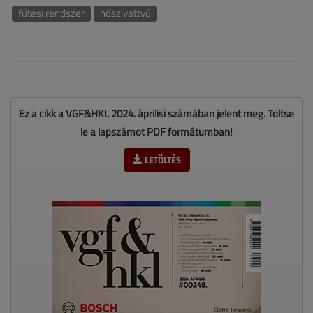
fűtési rendszer
hőszivattyú
Ez a cikk a VGF&HKL 2024. áprilisi számában jelent meg. Töltse
le a lapszámot PDF formátumban!
LETÖLTÉS