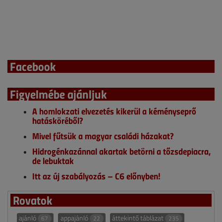
Facebook
Figyelmébe ajánljuk
A homlokzati elvezetés kikerül a kéményseprő
hatásköréből?
Mivel fűtsük a magyar családi házakat?
Hidrogénkazánnal akartak betörni a tőzsdepiacra,
de lebuktak
Itt az új szabályozás – C6 előnyben!
Rovatok
ajánló
appajánló
áttekintő táblázat
67
22
235