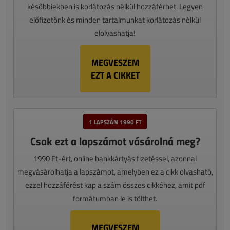
későbbiekben is korlátozás nélkül hozzáférhet. Legyen
előfizetőnk és minden tartalmunkat korlátozás nélkül
elolvashatja!
MEGVESZEM
EZT A CIKKET
1 LAPSZÁM 1990 FT
Csak ezt a lapszámot vásárolná meg?
1990 Ft-ért, online bankkártyás fizetéssel, azonnal
megvásárolhatja a lapszámot, amelyben ez a cikk olvasható,
ezzel hozzáférést kap a szám összes cikkéhez, amit pdf
formátumban le is tölthet.
MEGVESZEM