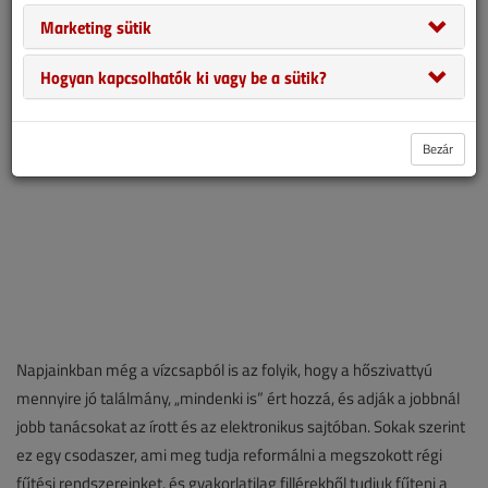
viszont adunk néhány olyan szempontot, amelyet érdemes szem
Marketing sütik
előtt tartani.
Hogyan kapcsolhatók ki vagy be a sütik?
Bezár
Napjainkban még a vízcsapból is az folyik, hogy a hőszivattyú
mennyire jó találmány, „mindenki is” ért hozzá, és adják a jobbnál
jobb tanácsokat az írott és az elektronikus sajtóban. Sokak szerint
ez egy csodaszer, ami meg tudja reformálni a megszokott régi
fűtési rendszereinket, és gyakorlatilag fillérekből tudjuk fűteni a