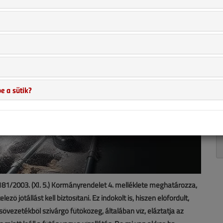
e a sütik?
 181/2003. (XI. 5.) Kormányrendelet 4. melléklete meghatározza,
ző jótállást kell biztosítani. Ez indokolt is, hiszen előfordult,
sővezetékből szivárgó fűtőközeg, általában víz, eláztatja az