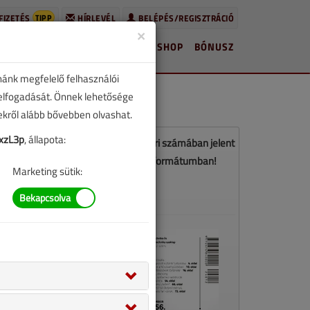
TIPP
FIZETÉS
HÍRLEVÉL
BELÉPÉS/REGISZTRÁCIÓ
×
HÍREK
LAPSZÁMOK
BLOG
SHOP
BÓNUSZ
nánk megfelelő felhasználói
 elfogadását. Önnek lehetősége
zekről alább bővebben olvashat.
xzL3p
, állapota:
z a cikk a VGF&HKL 2024. decemberi számában jelent
meg. Töltse le a lapszámot PDF formátumban!
Marketing sütik:
LETÖLTÉS