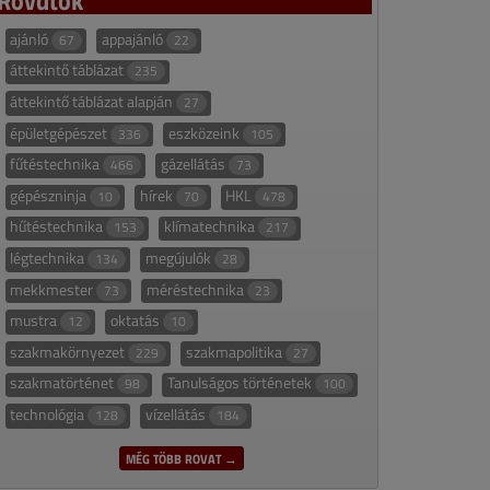
ajánló
appajánló
67
22
áttekintő táblázat
235
áttekintő táblázat alapján
27
épületgépészet
eszközeink
336
105
fűtéstechnika
gázellátás
466
73
gépészninja
hírek
HKL
10
70
478
hűtéstechnika
klímatechnika
153
217
légtechnika
megújulók
134
28
mekkmester
méréstechnika
73
23
mustra
oktatás
12
10
szakmakörnyezet
szakmapolitika
229
27
szakmatörténet
Tanulságos történetek
98
100
technológia
vízellátás
128
184
MÉG TÖBB ROVAT →