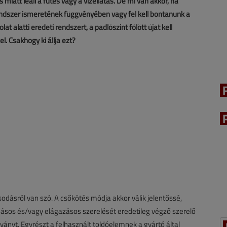
att leáll a fűtés vagy a vízellátás. De mi van akkor, ha
endszer ismeretének függvényében vagy fel kell bontanunk a
at alatti eredeti rendszert, a padlószint fölött újat kell
l. Csakhogy ki állja ezt?
odásról van szó. A csőkötés módja akkor válik jelentőssé,
oldásos és/vagy elágazásos szerelését eredetileg végző szerelő
tványt. Egyrészt a felhasznált toldóelemnek a gyártó által