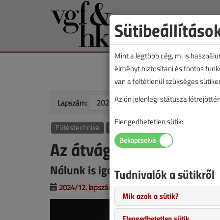
Sütibeállításo
Mint a legtöbb cég, mi is használ
élményt biztosítani és fontos fun
van a feltétlenül szükséges sütike
Az ön jelenlegi státusza létrejöt
Lapszám:
Elengedhetetlen sütik:
Fűtéstechnika
Szakmakörnyezet
Az átvágott fűtéscsövek
Nálunk is igaz: „A törvény annyit é
Tudnivalók a sütikről
2024/12. lapszám
|
Hrabói Kelecsényi Tibor
|
Mik azok a sütik?
Elengedhetetlen sütik