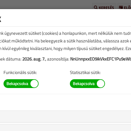
KERESÉS
ELŐ
k
unk úgynevezett sütiket (cookies) a honlapunkon, mert nélkülük nem tud
kciókat működtetni. Ha beleegyezik a sütik használatába, válassza azok
n kívül egyénileg kiválasztani, hogy milyen típusú sütiket engedélyez. E
tének dátuma:
2026. aug. 7.
, azonosítója:
NnUnnpxxEO9ikVkxEFC1Pu9eWi
E
TARTALOM
Funkcionális sütik:
Statisztikai sütik:
 története
r, amennyit betartanak belőle”
1287 |