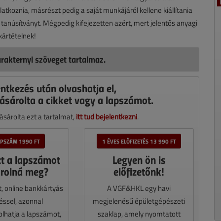
ilatkoznia, másrészt pedig a saját munkájáról kellene kiállítania
ó tanúsítványt. Mégpedig kifejezetten azért, mert jelentős anyagi
ártételnek!
rakternyi szöveget tartalmaz.
entkezés után olvashatja el,
ásárolta a cikket vagy a lapszámot.
sárolta ezt a tartalmat,
itt tud bejelentkezni
.
APSZÁM 1990 FT
1 ÉVES ELŐFIZETÉS 13 990 FT
zt a lapszámot
Legyen ön is
rolná meg?
előfizetőnk!
t, online bankkártyás
A VGF&HKL egy havi
téssel, azonnal
megjelenésű épületgépészeti
lhatja a lapszámot,
szaklap, amely nyomtatott