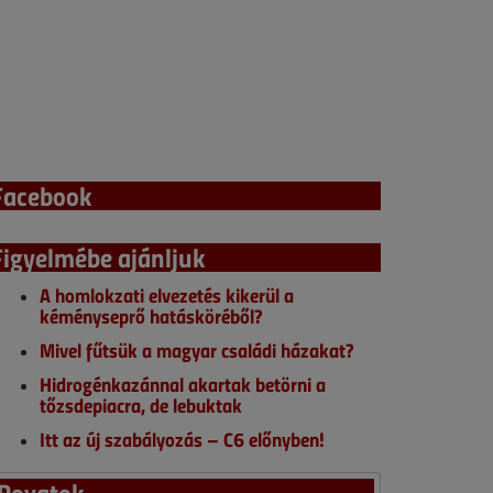
Facebook
Figyelmébe ajánljuk
A homlokzati elvezetés kikerül a
kéményseprő hatásköréből?
Mivel fűtsük a magyar családi házakat?
Hidrogénkazánnal akartak betörni a
tőzsdepiacra, de lebuktak
Itt az új szabályozás – C6 előnyben!
Rovatok