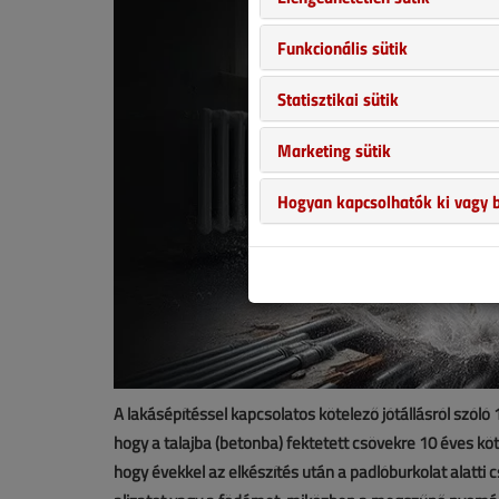
Funkcionális sütik
Statisztikai sütik
Marketing sütik
Hogyan kapcsolhatók ki vagy b
A lakásépítéssel kapcsolatos kötelező jótállásról szóló
hogy a talajba (betonba) fektetett csövekre 10 éves kötele
hogy évekkel az elkészítés után a padlóburkolat alatti c