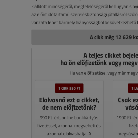
kiállított minőségéről, megfelelőségéről kell ugyanis ny
az előírt időtartamú szerelésbiztonsági jótállásról szól
vonzata lehet bármely hiányosságból bekövetkezhető k
A cikk még 12 629 ka
A teljes cikket bejel
ha ön előfizetőnk vagy megv
Ha van előfizetése, vagy már megvá
1 CIKK 990 FT
1 L
Elolvasná ezt a cikket,
Csak e
de nem előfizetőnk?
vásá
990 Ft-ért, online bankkártyás
1990 Ft-ér
fizetéssel, azonnal megveheti és
fize
azonnal elolvashatja. A
megvásáro