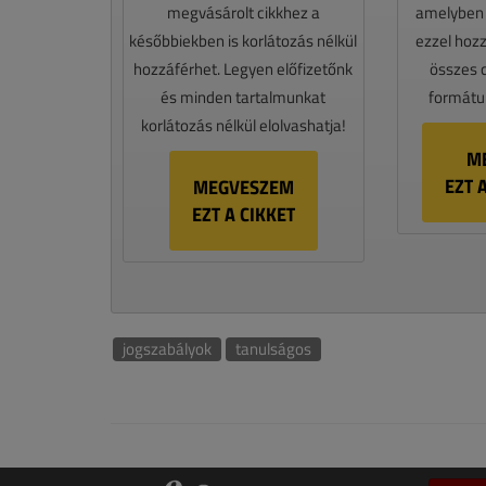
megvásárolt cikkhez a
amelyben e
későbbiekben is korlátozás nélkül
ezzel hoz
hozzáférhet. Legyen előfizetőnk
összes 
és minden tartalmunkat
formátum
korlátozás nélkül elolvashatja!
M
EZT 
MEGVESZEM
EZT A CIKKET
jogszabályok
tanulságos