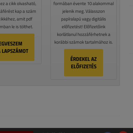
z a cikk olvasható,
formában évente 10 alakommal
záférést kap a szám
jelenik meg. Válasszon
cikkéhez, amit pdf
papíralapú vagy digitális
ban le is tölthet.
előfizetést! Előfizetőink
korlátlanul hozzáférhetnek a
korábbi számok tartalmához is.
EGVESZEM
A LAPSZÁMOT
ÉRDEKEL AZ
ELŐFIZETÉS