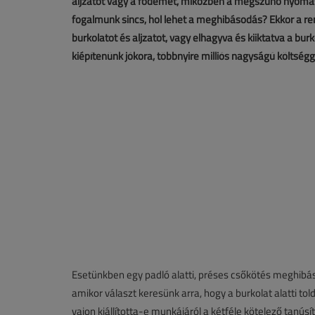
aljzatot vagy a födémet, miközben a megszűnő nyomás mi
fogalmunk sincs, hol lehet a meghibásodás? Ekkor a r
burkolatot és aljzatot, vagy elhagyva és kiiktatva a burkol
kiépítenünk jókora, többnyire milliós nagyságú költségge
Esetünkben egy padló alatti, préses csőkötés meghibás
amikor választ keresünk arra, hogy a burkolat alatti t
vajon kiállította-e munkájáról a kétféle kötelező tanúsí