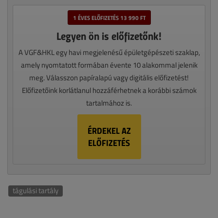
1 ÉVES ELŐFIZETÉS 13 990 FT
Legyen ön is előfizetőnk!
A VGF&HKL egy havi megjelenésű épületgépészeti szaklap,
amely nyomtatott formában évente 10 alakommal jelenik
meg. Válasszon papíralapú vagy digitális előfizetést!
Előfizetőink korlátlanul hozzáférhetnek a korábbi számok
tartalmához is.
ÉRDEKEL AZ
ELŐFIZETÉS
tágulási tartály