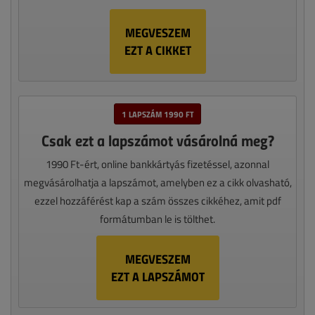
MEGVESZEM
EZT A CIKKET
1 LAPSZÁM 1990 FT
Csak ezt a lapszámot vásárolná meg?
1990 Ft-ért, online bankkártyás fizetéssel, azonnal
megvásárolhatja a lapszámot, amelyben ez a cikk olvasható,
ezzel hozzáférést kap a szám összes cikkéhez, amit pdf
formátumban le is tölthet.
MEGVESZEM
EZT A LAPSZÁMOT