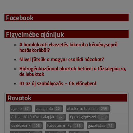
Facebook
Figyelmébe ajánljuk
A homlokzati elvezetés kikerül a kéményseprő
hatásköréből?
Mivel fűtsük a magyar családi házakat?
Hidrogénkazánnal akartak betörni a tőzsdepiacra,
de lebuktak
Itt az új szabályozás – C6 előnyben!
Rovatok
ajánló
appajánló
áttekintő táblázat
67
22
235
áttekintő táblázat alapján
épületgépészet
27
336
eszközeink
fűtéstechnika
gázellátás
105
466
73