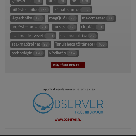
gépészninja
hírek
HKL
10
70
478
hűtéstechnika
klímatechnika
153
217
légtechnika
megújulók
mekkmester
134
28
73
méréstechnika
mustra
oktatás
23
12
10
szakmakörnyezet
szakmapolitika
229
27
szakmatörténet
Tanulságos történetek
98
100
technológia
vízellátás
128
184
MÉG TÖBB ROVAT →
Lapunkat rendszeresen szemlézi az
www.observer.hu