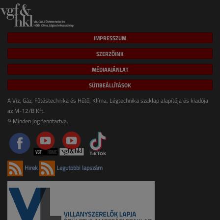
IMPRESSZUM
SZERZŐINK
MÉDIAAJÁNLAT
SÜTIBEÁLLÍTÁSOK
A Víz, Gáz, Fűtéstechnika és Hűtő, Klíma, Légtechnika szaklap alapítója és kiadója
az M-12/B Kft.
© Minden jog fenntartva.
Hírek
Legutóbbi lapszám