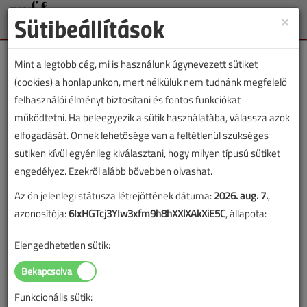
Sütibeállítások
×
Toggle
naviga
Mint a legtöbb cég, mi is használunk úgynevezett sütiket
(cookies) a honlapunkon, mert nélkülük nem tudnánk megfelelő
felhasználói élményt biztosítani és fontos funkciókat
működtetni. Ha beleegyezik a sütik használatába, válassza azok
Lapszám:
elfogadását. Önnek lehetősége van a feltétlenül szükséges
sütiken kívül egyénileg kiválasztani, hogy milyen típusú sütiket
TARTALOM
engedélyez. Ezekről alább bővebben olvashat.
Az ön jelenlegi státusza létrejöttének dátuma:
2026. aug. 7.
,
Eszközeink
azonosítója:
6IxHGTcj3YIw3xfm9h8hXXlXAkXiE5C
, állapota:
Kompresszoros
Elengedhetetlen sütik:
nyomástartó,
távfelügyelettel
Funkcionális sütik: