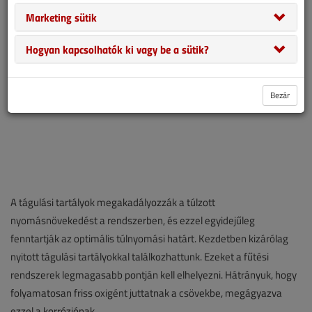
Marketing sütik
Hogyan kapcsolhatók ki vagy be a sütik?
Bezár
A tágulási tartályok megakadályozzák a túlzott
nyomásnövekedést a rendszerben, és ezzel egyidejűleg
fenntartják az optimális túlnyomási határt. Kezdetben kizárólag
nyitott tágulási tartályokkal találkozhattunk. Ezeket a fűtési
rendszerek legmagasabb pontján kell elhelyezni. Hátrányuk, hogy
folyamatosan friss oxigént juttatnak a csövekbe, megágyazva
ezzel a korróziónak.