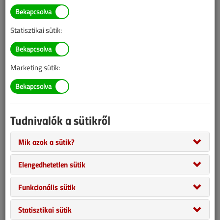
2024/3. lapszám
|
Veress Marcell
|
1040 |
Statisztikai sütik:
Marketing sütik:
Tudnivalók a sütikről
Mik azok a sütik?
A nagy teljesítményű zárt rendszerekhez a hagyományos tágulási
tartályok nem a lehető leghatékonyabb megoldást jelentik az
Elengedhetetlen sütik
üzemi nyomás vagy a statikus nyomás szempontjából. A piacon
azonban létezik olyan, többféle helyzetben is jól alkalmazható,
Funkcionális sütik
modulokból felépülő termékcsalád, amelyik alkalmas az igények
Statisztikai sütik
kielégítésére.