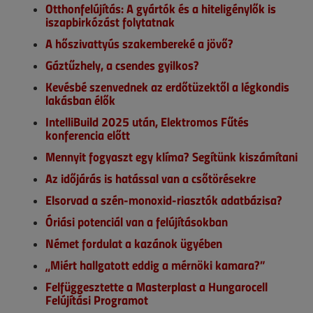
Otthonfelújítás: A gyártók és a hiteligénylők is
iszapbirkózást folytatnak
A hőszivattyús szakembereké a jövő?
Gáztűzhely, a csendes gyilkos?
Kevésbé szenvednek az erdőtüzektől a légkondis
lakásban élők
IntelliBuild 2025 után, Elektromos Fűtés
konferencia előtt
Mennyit fogyaszt egy klíma? Segítünk kiszámítani
Az időjárás is hatással van a csőtörésekre
Elsorvad a szén-monoxid-riasztók adatbázisa?
Óriási potenciál van a felújításokban
Német fordulat a kazánok ügyében
„Miért hallgatott eddig a mérnöki kamara?”
Felfüggesztette a Masterplast a Hungarocell
Felújítási Programot