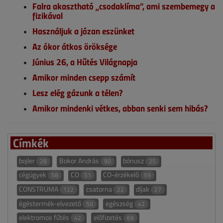
Falra akasztható „csodaklíma”, ami szembemegy a
fizikával
Használjuk a józan eszünket
Az ókor átkos öröksége
Június 26, a Hűtés Világnapja
Amikor minden csepp számít
Lesz elég gázunk a télen?
Amikor mindenki vétkes, abban senki sem hibás?
Címkék
bojler
Bokor András
bónusz
28
90
25
cégügyek
CO
CO-érzékelő
58
51
59
CONSTRUMA
csatorna
díjak
122
22
27
égéstermék-elvezető
egészség
50
42
elektromos fűtés
előfizetés
42
69