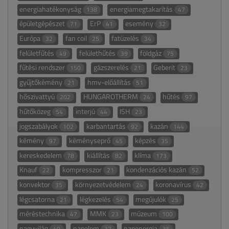
energiahatékonyság
energiamegtakarítás
138
47
épületgépészet
ErP
esemény
71
41
32
Európa
fan coil
fatüzelés
32
25
34
felületfűtés
felülethűtés
földgáz
49
39
75
fűtési rendszer
gázszerelés
Geberit
150
21
23
gyűjtőkémény
hmv-előállítás
21
51
hőszivattyú
HUNGAROTHERM
hűtés
202
24
97
hűtőközeg
interjú
ISH
54
44
23
jogszabályok
karbantartás
kazán
102
92
144
kémény
kéményseprő
képzés
97
45
35
kereskedelem
kiállítás
klíma
78
82
173
Knauf
kompresszor
kondenzációs kazán
22
21
52
konvektor
környezetvédelem
koronavírus
35
24
42
légcsatorna
légkezelés
megújulók
21
54
25
méréstechnika
MMK
múzeum
47
23
100
nagyvilág
napelem
napenergia
49
37
35