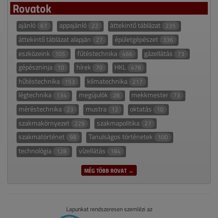
Rovatok
ajánló
appajánló
áttekintő táblázat
67
22
235
áttekintő táblázat alapján
épületgépészet
27
336
eszközeink
fűtéstechnika
gázellátás
105
466
73
gépészninja
hírek
HKL
10
70
478
hűtéstechnika
klímatechnika
153
217
légtechnika
megújulók
mekkmester
134
28
73
méréstechnika
mustra
oktatás
23
12
10
szakmakörnyezet
szakmapolitika
229
27
szakmatörténet
Tanulságos történetek
98
100
technológia
vízellátás
128
184
MÉG TÖBB ROVAT →
Lapunkat rendszeresen szemlézi az