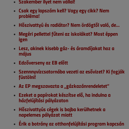
Szakember ilyet nem vállal!
Csak egy lapszám kell? Vagy egy cikk? Nem
probléma!
Hőszivattyú és radiátor? Nem ördögtől való, de…
Megéri pellettel fűteni az iskolákat? Most éppen
igen
Lesz, akinek kisebb gáz- és áramdíjakat hoz a
május
Edzőverseny az EB előtt
Szennnyvízcsatornába vezeti az esővizet? Ki fogják
füstölni!
Az EP megszavazta a „gázkazánrendeletet”
Ezeket a papírokat készítse elő, ha indulna a
házfelújítási pályázaton
Hőszivattyús cégek is bajba kerülhetnek a
napelemes pályázat miatt
Érik a botrány az otthonfelújítási program kapcsán