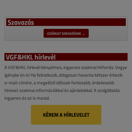
Szavazás
LEZÁRULT SZAVAZÁSOK →
VGF&HKL hírlevél
A VGF&HKL hírlevél kényelmes, ingyenes szakmai hírforrás. Vegye
igénybe ön is! Ha feliratkozik, átlagosan havonta kétszer érkezik
e-mail-címére, a megelőző időszak fontosabb, érdekesebb
híreivel, szakmai információkkal és ajánlatokkal. A szolgáltatás
ingyenes és az is marad.
KÉREM A HÍRLEVELET