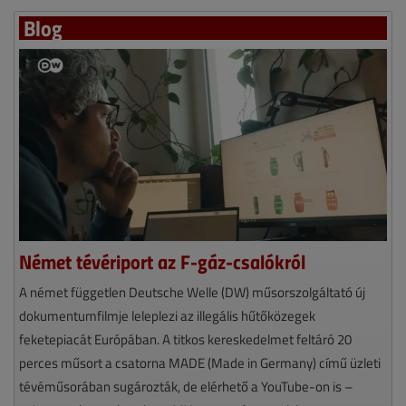
Blog
Német tévériport az F-gáz-csalókról
A német független Deutsche Welle (DW) műsorszolgáltató új
dokumentumfilmje leleplezi az illegális hűtőközegek
feketepiacát Európában. A titkos kereskedelmet feltáró 20
perces műsort a csatorna MADE (Made in Germany) című üzleti
tévéműsorában sugározták, de elérhető a YouTube-on is –