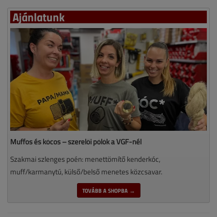
Ajánlatunk
Muffos és kócos – szerelői pólók a VGF-nél
Szakmai szlenges poén: menettömítő kenderkóc,
muff/karmanytú, külső/belső menetes közcsavar.
TOVÁBB A SHOPBA →