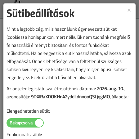
Sütibeállítások
×
Toggle
naviga
Mint a legtöbb cég, mi is használunk úgynevezett sütiket
(cookies) a honlapunkon, mert nélkülük nem tudnánk megfelelő
felhasználói élményt biztosítani és fontos funkciókat
működtetni. Ha beleegyezik a sütik használatába, válassza azok
Veress Marcell
elfogadását. Önnek lehetősége van a feltétlenül szükséges
sütiken kívül egyénileg kiválasztani, hogy milyen típusú sütiket
engedélyez. Ezekről alább bővebben olvashat.
SZERZŐK LISTÁJA
Az ön jelenlegi státusza létrejöttének dátuma:
2026. aug. 10.
,
azonosítója:
9DXlRaXDOKHn42yddLdnnooQSLjqgMO
, állapota:
1044 |
|
Elengedhetetlen sütik:
Veress Marcell cikkei
Funkcionális sütik: