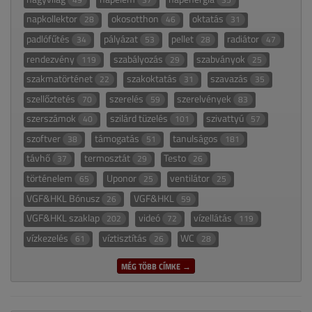
napkollektor
okosotthon
oktatás
28
46
31
padlófűtés
pályázat
pellet
radiátor
34
53
28
47
rendezvény
szabályozás
szabványok
119
29
25
szakmatörténet
szakoktatás
szavazás
22
31
35
szellőztetés
szerelés
szerelvények
70
59
83
szerszámok
szilárd tüzelés
szivattyú
40
101
57
szoftver
támogatás
tanulságos
38
51
181
távhő
termosztát
Testo
37
29
26
történelem
Uponor
ventilátor
65
25
25
VGF&HKL Bónusz
VGF&HKL
26
59
VGF&HKL szaklap
videó
vízellátás
202
72
119
vízkezelés
víztisztítás
WC
61
26
28
MÉG TÖBB CÍMKE →